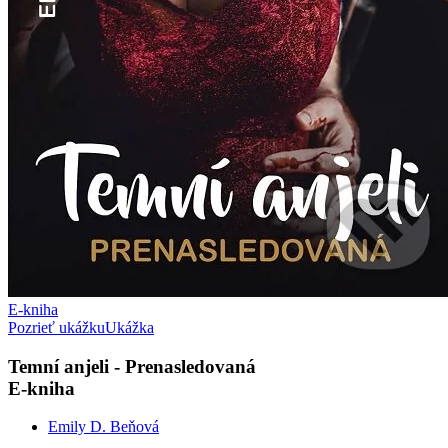
E-kniha
Pozrieť ukážku
Ukážka
Temní anjeli - Prenasledovaná
E-kniha
Emily D. Beňová