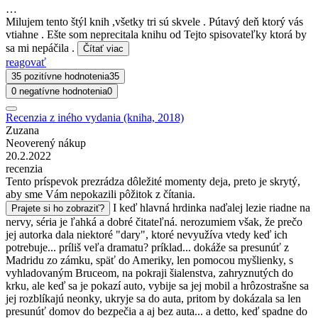
…
Milujem tento štýl knih ,všetky tri sú skvele . Pútavý deň ktorý vás
vtiahne . Ešte som neprecitala knihu od Tejto spisovateľky ktorá by
sa mi nepáčila .
Čítať viac
reagovať
35 pozitívne hodnotenia
35
0 negatívne hodnotenia
0
Recenzia z iného vydania (kniha, 2018)
Zuzana
Neoverený nákup
20.2.2022
recenzia
Tento príspevok prezrádza dôležité momenty deja, preto je skrytý,
aby sme Vám nepokazili pôžitok z čítania.
I keď hlavná hrdinka naďalej lezie riadne na
Prajete si ho zobraziť?
nervy, séria je ľahká a dobré čitateľná. nerozumiem však, že prečo
jej autorka dala niektoré "dary", ktoré nevyužíva vtedy keď ich
potrebuje... príliš veľa dramatu? príklad... dokáže sa presunúť z
Madridu zo zámku, späť do Ameriky, len pomocou myšlienky, s
vyhladovaným Bruceom, na pokraji šialenstva, zahryznutých do
krku, ale keď sa je pokazí auto, vybije sa jej mobil a hrôzostrašne sa
jej rozblíkajú neonky, ukryje sa do auta, pritom by dokázala sa len
presunúť domov do bezpečia a aj bez auta... a detto, keď spadne do