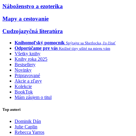
Náboženstvo a ezoterika
Mapy a cestovanie
Cudzojazyčná literatúra
Knihomoľský pomocník
Spýtajte sa Sherlocka, čo čítať
Odporúčame pre vás
Knižné tipy ušité na mieru vám
Všetky knihy
Knihy roka 2025
Bestsellery
Novinky
Pripravované
Akcie a zľavy
Kolekcie
BookTok
Mám záujem o titul
Top autori
Dominik Dán
Julie Caplin
Rebecca Yarros