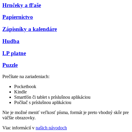
Hrnčeky a fľaše
Papiernictvo
Zápisníky a kalendáre
Hudba
LP platne
Puzzle
Prečítate na zariadeniach:
Pocketbook
Kindle
Smartfón či tablet s príslušnou aplikáciou
Počítač s príslušnou aplikáciou
Nie je možné meniť veľkosť písma, formát je preto vhodný skôr pre
väčšie obrazovky.
Viac informácií v
našich návodoch