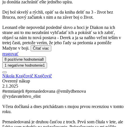
ju donútia zachrániť ešte jedného upíra.
Dej bol skvelý a rýchli, opäť sa da kniha deliť na 3 - život bez
Brucea, nový začiatok s nim a na záver boj o život.
Leonard ešte nepovedal posledné slovo a hoci je Diakon na ich
strane ani to mu nezabráni vyhľadať ich a pokúsiť sa ich zabiť,
objaví sa nám tu nová postava - Derek a ja sa naňho veľmi teším v
tretej časti, pretože verím, že jeho ľady sa prelomia a pomôže
Madyne v boji.
Čítať viac
reagovať
8 pozitívne hodnotenia
8
1 negatívne hodnotenie
1
Nikola Krajčovič Krajčovič
Overený nákup
2.1.2025
#temnianjeli #prenasledovana @emilydbenova
@vydavatelstvo_elist
Včera dočítaná a dnes prichádzam s mojou prvou recenziou v tomto
roku.
Prenasledovaná je druhou časťou z troch. Prvú som čítala v lete, ale
ľahko som nabehla na pokračovanie. Pokračovanie sa mi páčilo