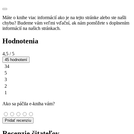
Máte o knihe viac informácií ako je na tejto stránke alebo ste našli
chybu? Budeme vám veľmi vďační, ak nám pomôžete s doplnením
informácií na našich stránkach.
Hodnotenia
4,5
/ 5
45 hodnotení
34
5
3
2
1
Ako sa páčila e-kniha vám?
Pridať recenziu
Recenzie čitateľov