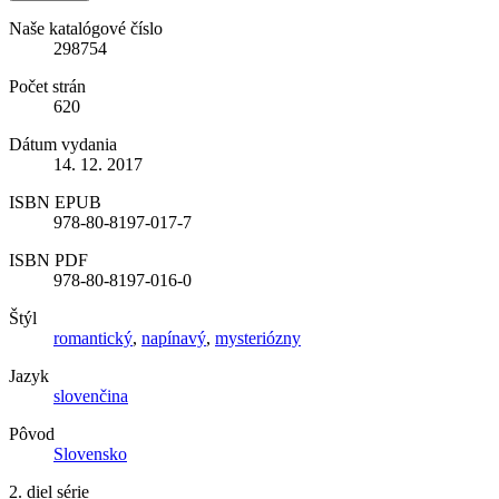
Naše katalógové číslo
298754
Počet strán
620
Dátum vydania
14. 12. 2017
ISBN EPUB
978-80-8197-017-7
ISBN PDF
978-80-8197-016-0
Štýl
romantický
,
napínavý
,
mysteriózny
Jazyk
slovenčina
Pôvod
Slovensko
2. diel série