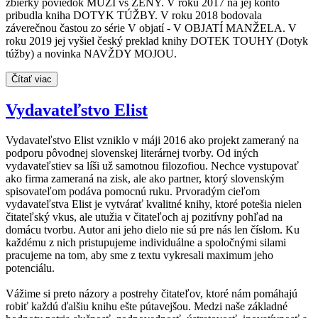
zbierky poviedok MUŽI vs ŽENY. V roku 2017 na jej konto
pribudla kniha DOTYK TÚŽBY. V roku 2018 bodovala
záverečnou častou zo série V objatí - V OBJATÍ MANŽELA. V
roku 2019 jej vyšiel český preklad knihy DOTEK TOUHY (Dotyk
túžby) a novinka NAVŽDY MOJOU.
Čítať viac
Vydavateľstvo Elist
Vydavateľstvo Elist vzniklo v máji 2016 ako projekt zameraný na
podporu pôvodnej slovenskej literárnej tvorby. Od iných
vydavateľstiev sa líši už samotnou filozofiou. Nechce vystupovať
ako firma zameraná na zisk, ale ako partner, ktorý slovenským
spisovateľom podáva pomocnú ruku. Prvoradým cieľom
vydavateľstva Elist je vytvárať kvalitné knihy, ktoré potešia nielen
čitateľský vkus, ale utužia v čitateľoch aj pozitívny pohľad na
domácu tvorbu. Autor ani jeho dielo nie sú pre nás len číslom. Ku
každému z nich pristupujeme individuálne a spoločnými silami
pracujeme na tom, aby sme z textu vykresali maximum jeho
potenciálu.
Vážime si preto názory a postrehy čitateľov, ktoré nám pomáhajú
robiť každú ďalšiu knihu ešte pútavejšou. Medzi naše základné