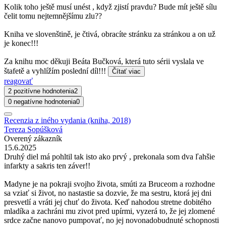
Kolik toho ještě musí unést , když zjistí pravdu? Bude mít ještě sílu
čelit tomu nejtemnějšímu zlu??
Kniha ve slovenštině, je čtivá, obracíte stránku za stránkou a on už
je konec!!!
Za knihu moc děkuji Beáta Bučková, která tuto sérii vyslala ve
štafetě a vyhlížím poslední díl!!!
Čítať viac
reagovať
2 pozitívne hodnotenia
2
0 negatívne hodnotenia
0
Recenzia z iného vydania (kniha, 2018)
Tereza Sopúšková
Overený zákazník
15.6.2025
Druhý diel má pohltil tak isto ako prvý , prekonala som dva ľahšie
infarkty a sakris ten záver!!
Madyne je na pokraji svojho života, smúti za Bruceom a rozhodne
sa vziať si život, no nastastie sa dozvie, že ma sestru, ktorá jej dni
presvetlí a vráti jej chuť do života. Keď nahodou stretne dobitého
mladíka a zachráni mu zivot pred upírmi, vyzerá to, že jej zlomené
srdce začne nanovo pumpovať, no jej novonadobudnuté schopnosti