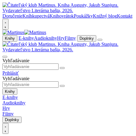
Doručenie
Kníhkupectvá
Knihovrátok
Poukážky
Knižný blog
Kontakt
E-knihy
Audioknihy
Hry
Filmy
Knihy
Doplnky
Vyhľadávanie
Prihlásiť
Vyhľadávanie
Knihy
E-knihy
Audioknihy
Hry
Filmy
Doplnky