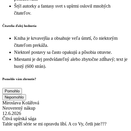
Štýl autorky a fantasy svet s upírmi oslovil mnohých
čitateľov.
Čitatelia ďalej hodnotia
Kniha je krvavejšia a obsahuje veľa úmrtí, čo niektorým
čitateľom prekáža.
Niektoré postavy sa často opakujú a pôsobia otravne.
Miestami je dej predvídateľný alebo zbytočne zdĺhavý; text je
hustý (600 strán).
Pomohlo vám zhrnutie?
Pomohlo
Nepomohlo
Miroslava Kolářová
Neoverený nákup
12.6.2026
Čtivá upírská sága
Tahle upíří série se mi opravdu líbí. A co Vy, četli jste???