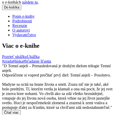
o e-knihách
nájdete tu
.
Do košíka
Popis e-knihy
Podrobnosti
Recenzie
O autorovi
Vydavateľstvo
Viac o e-knihe
Pozrieť ukážku
Ukážka
#zrada
#láska
#hľadanie šťastia
"D Temní anjeli – Prenasledovaná je druhým dielom trilogie Temní
anjeli.
Odporúčeme si vopred prečítať prvý diel: Temní anjeli – Posolstvo.
Madyne sa ocitá na hrane života a smrti. Zrazu nič nie je také, aké
bolo predtým. Tí, ktorým verila ju klamali a ona má pocit, že jej svet
je znova hore nohami. Vo chvíli ako sa zdá všetko beznádejné,
vstupuje do jej života nová osoba, ktorá vrhne na jej život jasnejšie
svetlo. Hoci je nespočetnekrát zlomená a zrazená k zemi vstáva a
postupuje ďalej za šťastím, ktoré sa chvíľami zdá nedosiahnuteľné."
Čítať viac