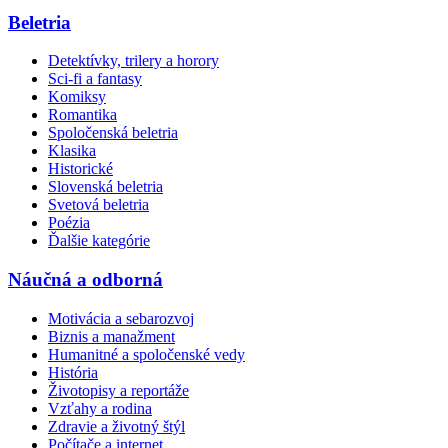
Beletria
Detektívky, trilery a horory
Sci-fi a fantasy
Komiksy
Romantika
Spoločenská beletria
Klasika
Historické
Slovenská beletria
Svetová beletria
Poézia
Ďalšie kategórie
Náučná a odborná
Motivácia a sebarozvoj
Biznis a manažment
Humanitné a spoločenské vedy
História
Životopisy a reportáže
Vzťahy a rodina
Zdravie a životný štýl
Počítače a internet