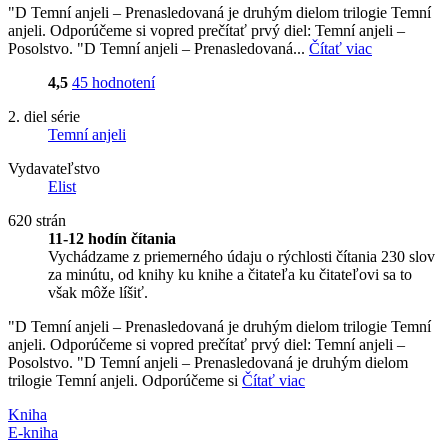
"D Temní anjeli – Prenasledovaná je druhým dielom trilogie Temní
anjeli. Odporúčeme si vopred prečítať prvý diel: Temní anjeli –
Posolstvo. "D Temní anjeli – Prenasledovaná...
Čítať viac
4,5
45 hodnotení
2. diel série
Temní anjeli
Vydavateľstvo
Elist
620 strán
11-12 hodín čítania
Vychádzame z priemerného údaju o rýchlosti čítania 230 slov
za minútu, od knihy ku knihe a čitateľa ku čitateľovi sa to
však môže líšiť.
"D Temní anjeli – Prenasledovaná je druhým dielom trilogie Temní
anjeli. Odporúčeme si vopred prečítať prvý diel: Temní anjeli –
Posolstvo. "D Temní anjeli – Prenasledovaná je druhým dielom
trilogie Temní anjeli. Odporúčeme si
Čítať viac
Kniha
E-kniha