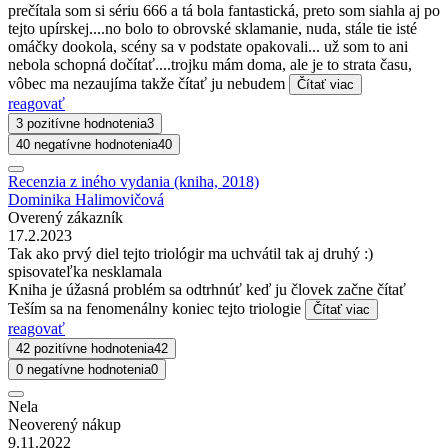
prečítala som si sériu 666 a tá bola fantastická, preto som siahla aj po
tejto upírskej....no bolo to obrovské sklamanie, nuda, stále tie isté
omáčky dookola, scény sa v podstate opakovali... už som to ani
nebola schopná dočítať....trojku mám doma, ale je to strata času,
vôbec ma nezaujíma takže čítať ju nebudem
Čítať viac
reagovať
3 pozitívne hodnotenia
3
40 negatívne hodnotenia
40
Recenzia z iného vydania (kniha, 2018)
Dominika Halimovičová
Overený zákazník
17.2.2023
Tak ako prvý diel tejto triológir ma uchvátil tak aj druhý :)
spisovateľka nesklamala
Kniha je úžasná problém sa odtrhnúť keď ju človek začne čítať
Teším sa na fenomenálny koniec tejto triologie
Čítať viac
reagovať
42 pozitívne hodnotenia
42
0 negatívne hodnotenia
0
Nela
Neoverený nákup
9.11.2022