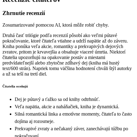
Zhrnutie recenzií
Zosumarizované pomocou AI, ktorá môže robiť chyby.
Druhá časť trilógie podľa recenzií pôsobí ako veľmi pútavé
pokračovanie, ktoré čitateľa vtiahne a udrží napätie až do záveru.
Kniha ponúka veľa akcie, romantiky a prekvapivých dejových
zvratov, pritom je krvavejšia a obsahuje viaceré úmrtia. Niektorí
čitatelia upozorňujú na opakovanie postáv a miestami
predvídateľnejší alebo zbytočne zdĺhavý dej (kniha má hustý
text/600 strán). Napriek tomu väčšina hodnotení chváli štýl autorky
a už sa teší na tretí diel.
Čitatelia oceňujú
Dej je pútavý a ťažko sa od knihy odtrhnúť.
Veľa napätia, akcie a naháňačiek, kniha je dynamická.
Silná romantická linka a emotívne momenty, čitateľa to často
dojíma aj rozosmeje.
Prekvapivé zvraty a nečakaný záver, zanechávajú túžbu po
pokračovaní.