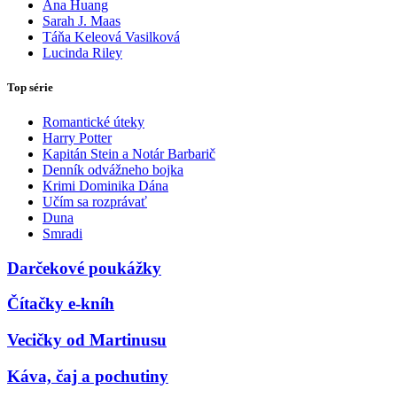
Ana Huang
Sarah J. Maas
Táňa Keleová Vasilková
Lucinda Riley
Top série
Romantické úteky
Harry Potter
Kapitán Stein a Notár Barbarič
Denník odvážneho bojka
Krimi Dominika Dána
Učím sa rozprávať
Duna
Smradi
Darčekové poukážky
Čítačky e-kníh
Vecičky od Martinusu
Káva, čaj a pochutiny