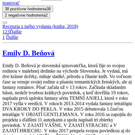
reagovať
38 pozitívne hodnotenia
38
2 negatívne hodnotenia
2
Recenzia z iného vydania (kniha, 2018)
1
2
3
Ďalšie
1
Ďalšie
Emily D. Beňová
Emily D. Beňová je slovenská spisovateľka, ktorá žije so svojou
rodinou v malebnej dedinke na východe Slovenska. Je vydatá, má
dve krásne dcérky, miluje sladké, prírodu a čítanie kníh. Vo voľnom
čase sa venuje svojej rodine a písaniu romantických ženských, ale aj
fantasy románov. Písať začala už v 13 rokov. Začínala skladaním
básni, neskôr tvorbou krátkych poviedok, a keď dovŕšila 19 rokov,
napísala prvú upírsku fantasy sériu TEMNÍ ANJELI, ktorá v roku
2017 vyšla v reedícii. V rokoch 2013-2014 vydala fantasy tetralógiu
DVA KROKY DO PEKLA. V roku 2015 debutovala 1.časťou
tetralógie V OBJATÍ GENTLEMANA. V roku 2016 sa zapojila do
projektu s ďalšími 11 autorkami a spolu napísali tri zbierky
poviedok. V ZAJATÍ VÁŠNE, V ZAJATÍ STRACHU a V
ZAJATÍ HRIECHU. V roku 2017 prispela svojou poviedkou aj do