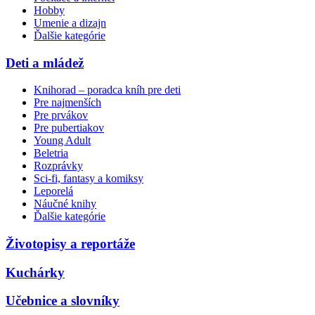
Hobby
Umenie a dizajn
Ďalšie kategórie
Deti a mládež
Knihorad – poradca kníh pre deti
Pre najmenších
Pre prvákov
Pre pubertiakov
Young Adult
Beletria
Rozprávky
Sci-fi, fantasy a komiksy
Leporelá
Náučné knihy
Ďalšie kategórie
Životopisy a reportáže
Kuchárky
Učebnice a slovníky