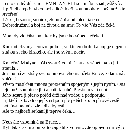
Tento druhý díl série TEMNÍ ANJELI se mi líbil snad ještě víc.
Upíři, dhampíři, vlkodlaci a lidé, kteří jsou mnohdy horší než tato
stvoření.
Láska, bezmoc, smutek, zklamání a odhalení tajemna.
Dobrodružství a boj na život a na smrt.To vše Vás zde čeká.
Mnohdy zlo číhá tam, kde by jsme ho vůbec nečekali.
Romantický mysteriózní příběh, ve kterém hrdinka bojuje nejen se
ztrátou svého blízkého, ale i se svými pocity.
Konečně Madyne našla svou životní lásku a v zápětí na to ji i
ztratila…
Je smutná ze ztráty svého milovaného manžela Bruce, zklamaná a
zničená.
Přesto musí čelit mnoha problémům spojeným s jejím bytím. Ona i
její muž jsou přece jiní a patří k sobě. Přesto tu s ní není…
Jeho sestra ji přesto pořád drží nad vodou a podporuje.
Ti, kteří usilovali o její smrt jsou jí v patách a ona při své cestě
potkává hodné a zlé lidi a bytosti.
Ale to nejhorší setkání ji teprve čeká…
Neustále vzpomíná na Bruce…
Byli tak šťastní a on za to zaplatil životem… Je opravdu mrtvý??