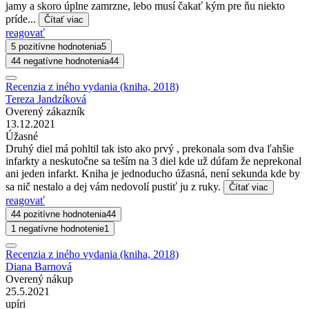
jamy a skoro úplne zamrzne, lebo musí čakať kým pre ňu niekto
príde...
Čítať viac
reagovať
5 pozitívne hodnotenia
5
44 negatívne hodnotenia
44
Recenzia z iného vydania (kniha, 2018)
Tereza Jandzíková
Overený zákazník
13.12.2021
Úžasné
Druhý diel má pohltil tak isto ako prvý , prekonala som dva ľahšie
infarkty a neskutočne sa teším na 3 diel kde už dúfam že neprekonal
ani jeden infarkt. Kniha je jednoducho úžasná, není sekunda kde by
sa nič nestalo a dej vám nedovolí pustiť ju z ruky.
Čítať viac
reagovať
44 pozitívne hodnotenia
44
1 negatívne hodnotenie
1
Recenzia z iného vydania (kniha, 2018)
Diana Barnová
Overený nákup
25.5.2021
upíri