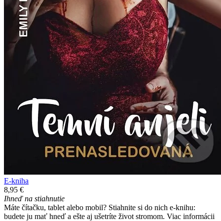
E-kniha
8,95 €
Ihneď na stiahnutie
Máte čítačku, tablet alebo mobil? Stiahnite si do nich e-knihu:
budete ju mať hneď a ešte aj ušetríte život stromom. Viac informácii