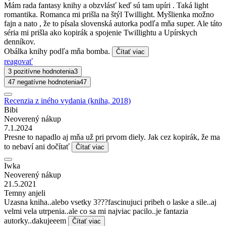
Mám rada fantasy knihy a obzvlásť keď sú tam upíri . Taká light
romantika. Romanca mi prišla na štýl Twillight. Myšlienka možno
fajn a nato , že to písala slovenská autorka podľa mňa super. Ale táto
séria mi prišla ako kopirák a spojenie Twillightu a Upírskych
denníkov.
Obálka knihy podľa mňa bomba.
Čítať viac
reagovať
3 pozitívne hodnotenia
3
47 negatívne hodnotenia
47
Recenzia z iného vydania (kniha, 2018)
Bibi
Neoverený nákup
7.1.2024
Presne to napadlo aj mňa už pri prvom diely. Jak cez kopirák, že ma
to nebaví ani dočítať
Čítať viac
Iwka
Neoverený nákup
21.5.2021
Temny anjeli
Uzasna kniha..alebo vsetky 3???fascinujuci pribeh o laske a sile..aj
velmi vela utrpenia..ale co sa mi najviac pacilo..je fantazia
autorky..dakujeeem
Čítať viac