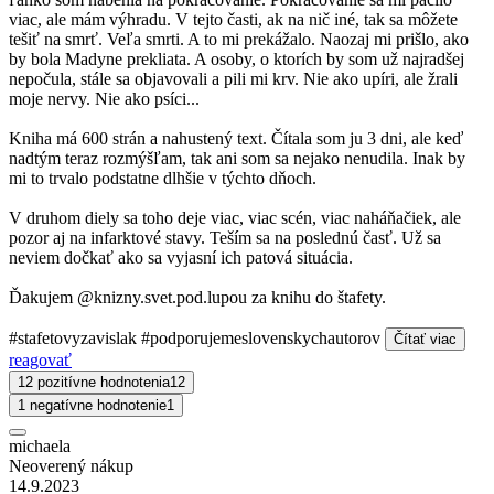
viac, ale mám výhradu. V tejto časti, ak na nič iné, tak sa môžete
tešiť na smrť. Veľa smrti. A to mi prekážalo. Naozaj mi prišlo, ako
by bola Madyne prekliata. A osoby, o ktorích by som už najradšej
nepočula, stále sa objavovali a pili mi krv. Nie ako upíri, ale žrali
moje nervy. Nie ako psíci...
Kniha má 600 strán a nahustený text. Čítala som ju 3 dni, ale keď
nadtým teraz rozmýšľam, tak ani som sa nejako nenudila. Inak by
mi to trvalo podstatne dlhšie v týchto dňoch.
V druhom diely sa toho deje viac, viac scén, viac naháňačiek, ale
pozor aj na infarktové stavy. Teším sa na poslednú časť. Už sa
neviem dočkať ako sa vyjasní ich patová situácia.
Ďakujem @knizny.svet.pod.lupou za knihu do štafety.
#stafetovyzavislak #podporujemeslovenskychautorov
Čítať viac
reagovať
12 pozitívne hodnotenia
12
1 negatívne hodnotenie
1
michaela
Neoverený nákup
14.9.2023