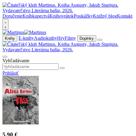
Doručenie
Kníhkupectvá
Knihovrátok
Poukážky
Knižný blog
Kontakt
E-knihy
Audioknihy
Hry
Filmy
Knihy
Doplnky
Vyhľadávanie
Prihlásiť
5,90 €