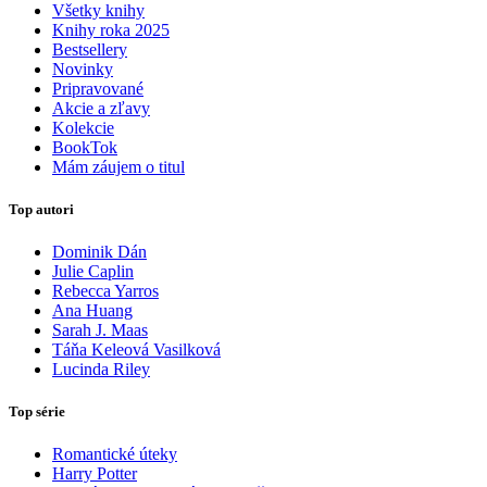
Všetky knihy
Knihy roka 2025
Bestsellery
Novinky
Pripravované
Akcie a zľavy
Kolekcie
BookTok
Mám záujem o titul
Top autori
Dominik Dán
Julie Caplin
Rebecca Yarros
Ana Huang
Sarah J. Maas
Táňa Keleová Vasilková
Lucinda Riley
Top série
Romantické úteky
Harry Potter