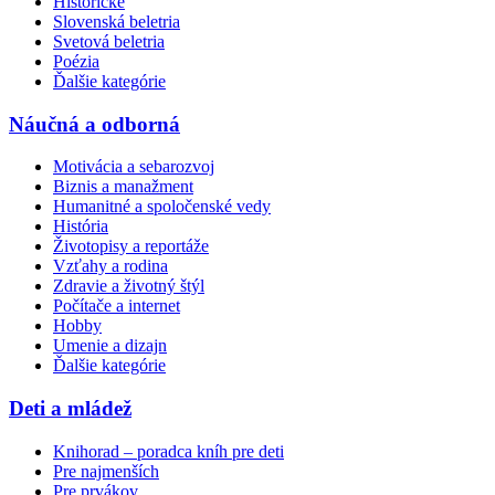
Historické
Slovenská beletria
Svetová beletria
Poézia
Ďalšie kategórie
Náučná a odborná
Motivácia a sebarozvoj
Biznis a manažment
Humanitné a spoločenské vedy
História
Životopisy a reportáže
Vzťahy a rodina
Zdravie a životný štýl
Počítače a internet
Hobby
Umenie a dizajn
Ďalšie kategórie
Deti a mládež
Knihorad – poradca kníh pre deti
Pre najmenších
Pre prvákov