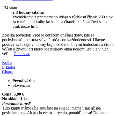
134 strán
2-3 hodiny čítania
Vychádzame z priemerného údaju o rýchlosti čítania 230 slov
za minútu, od knihy ku knihe a čitateľa ku čitateľovi sa to
však môže líšiť.
Zbierka poviedok Vred je odrazom dnešnej doby, kde sa
pochybnosť a neistota stávajú súčasťou každodennosti. Hlavné
postavy zvádzajú vnútorný boj medzi morálnymi hodnotami a čistou
vôľou k životu, pri ktorej ide niekedy etika bokom. Bojuje v nich
veľa...
Čítať viac
Kniha
E-kniha
Čítaná
Pevná väzba
Slovenčina
Cena:
5,90 €
Na sklade 1 ks
Posielame ihneď
Túto knihu máme síce aktuálne na sklade, máme však už iba
posledné kusy. Ak ju chcete mať rýchlo, ponáhľajte sa! Dodanie