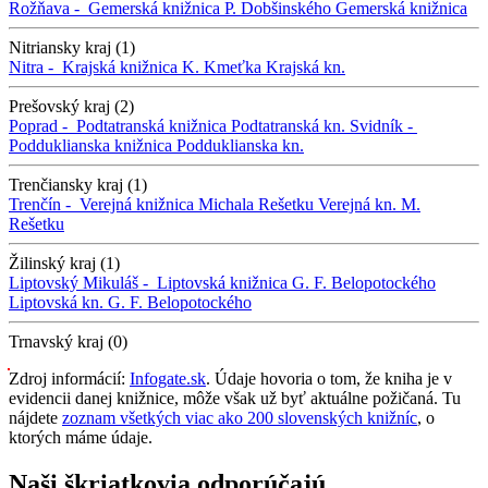
Rožňava -
Gemerská knižnica P. Dobšinského
Gemerská knižnica
Nitriansky kraj (1)
Nitra -
Krajská knižnica K. Kmeťka
Krajská kn.
Prešovský kraj (2)
Poprad -
Podtatranská knižnica
Podtatranská kn.
Svidník -
Podduklianska knižnica
Podduklianska kn.
Trenčiansky kraj (1)
Trenčín -
Verejná knižnica Michala Rešetku
Verejná kn. M.
Rešetku
Žilinský kraj (1)
Liptovský Mikuláš -
Liptovská knižnica G. F. Belopotockého
Liptovská kn. G. F. Belopotockého
Trnavský kraj (0)
Zdroj informácií:
Infogate.sk
. Údaje hovoria o tom, že kniha je v
evidencii danej knižnice, môže však už byť aktuálne požičaná. Tu
nájdete
zoznam všetkých viac ako 200 slovenských knižníc
, o
ktorých máme údaje.
Naši škriatkovia odporúčajú