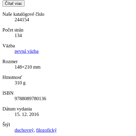
Čítať viac
Naše katalógové číslo
244154
Počet strán
134
Väzba
pevná väzba
Rozmer
148×210 mm
Hmotnosť
310 g
ISBN
9788089780136
Dátum vydania
15. 12. 2016
Štýl
duchovný
,
filozofický