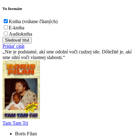
Vo formáte
Kniha (vrátane čítaných)
E-kniha
Audiokniha
Sledovať titul
Pridať citát
Nie je podstatné, akí sme odolní voči cudzej sile. Dôležité je, akí
sme silní voči vlastnej slabosti.
Tam Tam Tri
Boris Filan