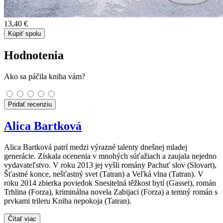
13,40 €
Kúpiť spolu
Hodnotenia
Ako sa páčila kniha vám?
Pridať recenziu
Alica Bartková
Alica Bartková patrí medzi výrazné talenty dnešnej mladej
generácie. Získala ocenenia v mnohých súťažiach a zaujala nejedno
vydavateľstvo. V roku 2013 jej vyšli romány Pachuť slov (Slovart),
Šťastné konce, nešťastný svet (Tatran) a Veľká vlna (Tatran). V
roku 2014 zbierka poviedok Snesitelná těžkost bytí (Gasset), román
Trhlina (Forza), kriminálna novela Zabijaci (Forza) a temný román s
prvkami trileru Kniha nepokoja (Tatran).
Čítať viac