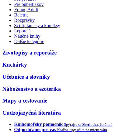
Pre pubertiakov
Young Adult
Beletria
Rozprávky
Sci-fi, fantasy a komiksy
Leporelá
Náučné knihy
Ďalšie kategórie
Životopisy a reportáže
Kuchárky
Učebnice a slovníky
Náboženstvo a ezoterika
Mapy a cestovanie
Cudzojazyčná literatúra
Knihomoľský pomocník
Spýtajte sa Sherlocka, čo čítať
Odporúčame pre vás
Knižné tipy ušité na mieru vám