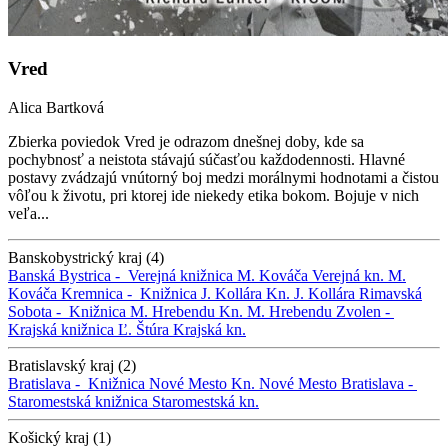
Vred
Alica Bartková
Zbierka poviedok Vred je odrazom dnešnej doby, kde sa
pochybnosť a neistota stávajú súčasťou každodennosti. Hlavné
postavy zvádzajú vnútorný boj medzi morálnymi hodnotami a čistou
vôľou k životu, pri ktorej ide niekedy etika bokom. Bojuje v nich
veľa...
Banskobystrický kraj (4)
Banská Bystrica -
Verejná knižnica M. Kováča
Verejná kn. M.
Kováča
Kremnica -
Knižnica J. Kollára
Kn. J. Kollára
Rimavská
Sobota -
Knižnica M. Hrebendu
Kn. M. Hrebendu
Zvolen -
Krajská knižnica Ľ. Štúra
Krajská kn.
Bratislavský kraj (2)
Bratislava -
Knižnica Nové Mesto
Kn. Nové Mesto
Bratislava -
Staromestská knižnica
Staromestská kn.
Košický kraj (1)