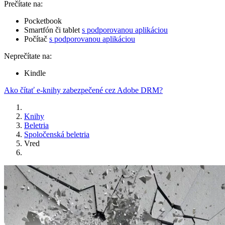
Prečítate na:
Pocketbook
Smartfón či tablet
s podporovanou aplikáciou
Počítač
s podporovanou aplikáciou
Neprečítate na:
Kindle
Ako čítať e-knihy zabezpečené cez Adobe DRM?
Knihy
Beletria
Spoločenská beletria
Vred