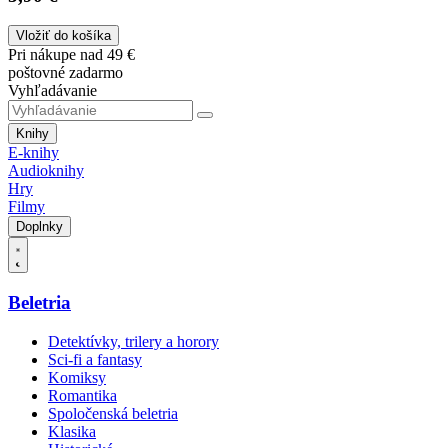
Vložiť do košíka
Pri nákupe nad 49 €
poštovné zadarmo
Vyhľadávanie
Knihy
E-knihy
Audioknihy
Hry
Filmy
Doplnky
Beletria
Detektívky, trilery a horory
Sci-fi a fantasy
Komiksy
Romantika
Spoločenská beletria
Klasika