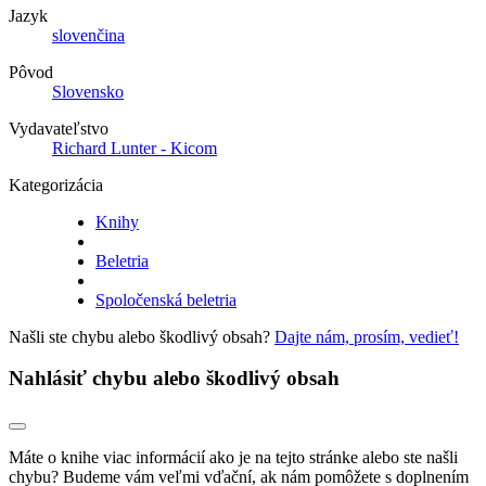
Jazyk
slovenčina
Pôvod
Slovensko
Vydavateľstvo
Richard Lunter - Kicom
Kategorizácia
Knihy
Beletria
Spoločenská beletria
Našli ste chybu alebo škodlivý obsah?
Dajte nám, prosím, vedieť!
Nahlásiť chybu alebo škodlivý obsah
Máte o knihe viac informácií ako je na tejto stránke alebo ste našli
chybu? Budeme vám veľmi vďační, ak nám pomôžete s doplnením