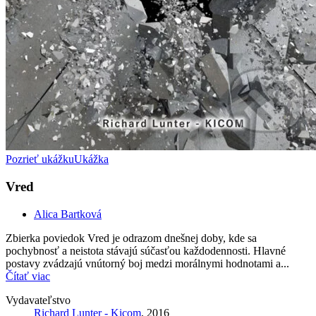
Pozrieť ukážku
Ukážka
Vred
Alica Bartková
Zbierka poviedok Vred je odrazom dnešnej doby, kde sa
pochybnosť a neistota stávajú súčasťou každodennosti. Hlavné
postavy zvádzajú vnútorný boj medzi morálnymi hodnotami a...
Čítať viac
Vydavateľstvo
Richard Lunter - Kicom
, 2016