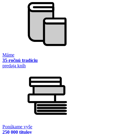
Máme
35-ročnú tradíciu
predaja kníh
Ponúkame vyše
250 000 titulov