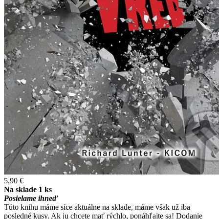
5,90 €
Na sklade 1 ks
Posielame ihneď
Túto knihu máme síce aktuálne na sklade, máme však už iba
posledné kusy. Ak ju chcete mať rýchlo, ponáhľajte sa! Dodanie