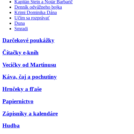
Kapitán Stein a Notár Barbarič
Denník odvážneho bojka
Krimi Dominika Dána
Učím sa rozprávať
Duna
Smradi
Darčekové poukážky
Čítačky e-kníh
Vecičky od Martinusu
Káva, čaj a pochutiny
Hrnčeky a fľaše
Papiernictvo
Zápisníky a kalendáre
Hudba