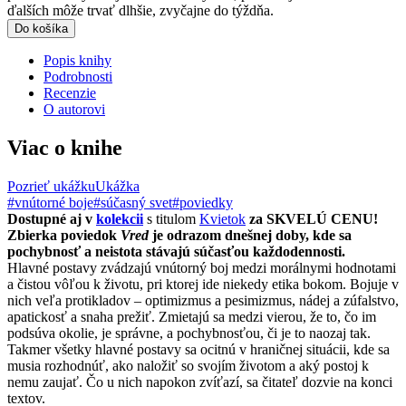
ďalších môže trvať dlhšie, zvyčajne do týždňa.
Do košíka
Popis knihy
Podrobnosti
Recenzie
O autorovi
Viac o knihe
Pozrieť ukážku
Ukážka
#vnútorné boje
#súčasný svet
#poviedky
Dostupné aj v
kolekcii
s titulom
Kvietok
za SKVELÚ CENU!
Zbierka poviedok
Vred
je odrazom dnešnej doby, kde sa
pochybnosť a neistota stávajú súčasťou každodennosti.
Hlavné postavy zvádzajú vnútorný boj medzi morálnymi hodnotami
a čistou vôľou k životu, pri ktorej ide niekedy etika bokom. Bojuje v
nich veľa protikladov – optimizmus a pesimizmus, nádej a zúfalstvo,
apatickosť a snaha prežiť. Zmietajú sa medzi vierou, že to, čo im
podsúva okolie, je správne, a pochybnosťou, či je to naozaj tak.
Takmer všetky hlavné postavy sa ocitnú v hraničnej situácii, kde sa
musia rozhodnúť, ako naložiť so svojím životom a aký postoj k
nemu zaujať. Čo u nich napokon zvíťazí, sa čitateľ dozvie na konci
textov.