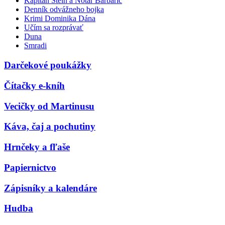
Kapitán Stein a Notár Barbarič
Denník odvážneho bojka
Krimi Dominika Dána
Učím sa rozprávať
Duna
Smradi
Darčekové poukážky
Čítačky e-kníh
Vecičky od Martinusu
Káva, čaj a pochutiny
Hrnčeky a fľaše
Papiernictvo
Zápisníky a kalendáre
Hudba