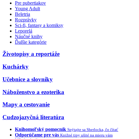
Pre pubertiakov
Young Adult
Beletria
Rozprávky
Sci-fi, fantasy a komiksy
Leporelá
Náučné knihy
Ďalšie kategórie
Životopisy a reportáže
Kuchárky
Učebnice a slovníky
Náboženstvo a ezoterika
Mapy a cestovanie
Cudzojazyčná literatúra
Knihomoľský pomocník
Spýtajte sa Sherlocka, čo čítať
Odporúčame pre vás
Knižné tipy ušité na mieru vám