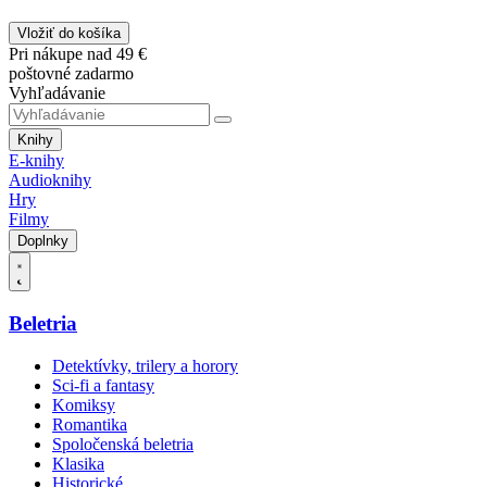
Vložiť do košíka
Pri nákupe nad 49 €
poštovné zadarmo
Vyhľadávanie
Knihy
E-knihy
Audioknihy
Hry
Filmy
Doplnky
Beletria
Detektívky, trilery a horory
Sci-fi a fantasy
Komiksy
Romantika
Spoločenská beletria
Klasika
Historické