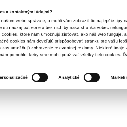
es a kontaktnými údajmi?
našom webe správate, a mohli vám zobraziť tie najlepšie tipy n
é sú naozaj potrebné a bez nich by naša stránka vôbec nefung
 cookies, ktoré nám umožňujú zisťovať, ako náš web funguje, a 
ačné cookies nám dovoľujú prispôsobovať stránku pre vašu lepši
zas umožňujú zobrazenie relevantnej reklamy. Niektoré údaje z
y nám pomohlo, keby sme mohli používať všetky tieto cookies. 
ersonalizačné
Analytické
Marketi