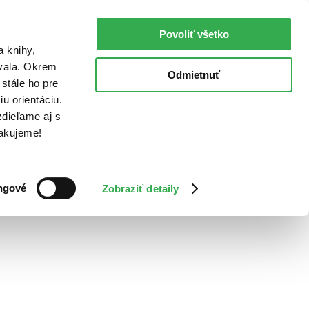
Povoliť všetko
a knihy,
ovala. Okrem
Odmietnuť
stále ho pre
u orientáciu.
dieľame aj s
Ďakujeme!
ngové
Zobraziť detaily