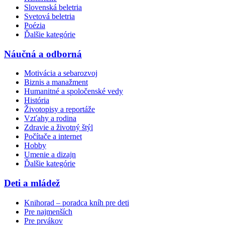
Slovenská beletria
Svetová beletria
Poézia
Ďalšie kategórie
Náučná a odborná
Motivácia a sebarozvoj
Biznis a manažment
Humanitné a spoločenské vedy
História
Životopisy a reportáže
Vzťahy a rodina
Zdravie a životný štýl
Počítače a internet
Hobby
Umenie a dizajn
Ďalšie kategórie
Deti a mládež
Knihorad – poradca kníh pre deti
Pre najmenších
Pre prvákov