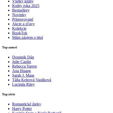
Všetky knihy
Knihy roka 2025
Bestsellery
Novinky
Pripravované
Akcie a zľavy
Kolekcie
BookTok
Mám záujem o titul
Top autori
Dominik Dán
Julie Caplin
Rebecca Yarros
Ana Huang
Sarah J. Maas
Táňa Keleová Vasilková
Lucinda Riley
Top série
Romantické úteky
Harry Potter