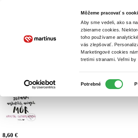
Doručenie
Kníhkupectvá
Knihovrátok
Poukážky
Knižný blog
Kontakt
Môžeme pracovať s cooki
Aby sme vedeli, ako sa na 
zbierame cookies. Niektor
E-knihy
Audioknihy
Hry
Filmy
Knihy
Doplnky
toho používame analytické
vás zlepšovať. Personaliz
Vyhľadávanie
Marketingové cookies nám 
tretími stranami. Veľmi b
Prihlásiť
Výber
Potrebné
P
súhlasu
8,60 €