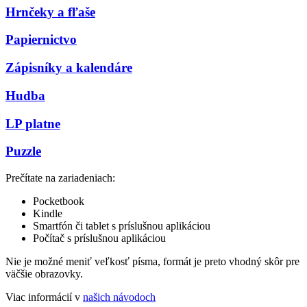
Hrnčeky a fľaše
Papiernictvo
Zápisníky a kalendáre
Hudba
LP platne
Puzzle
Prečítate na zariadeniach:
Pocketbook
Kindle
Smartfón či tablet s príslušnou aplikáciou
Počítač s príslušnou aplikáciou
Nie je možné meniť veľkosť písma, formát je preto vhodný skôr pre
väčšie obrazovky.
Viac informácií v
našich návodoch