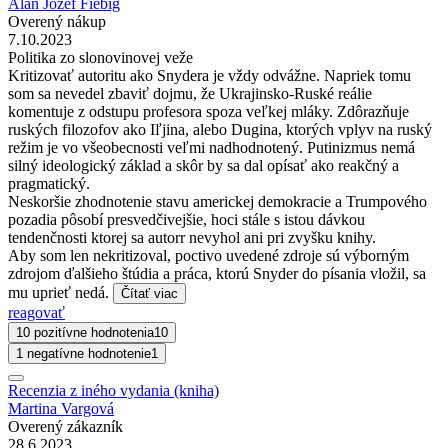
Alan Jozef Fiebig
Overený nákup
7.10.2023
Politika zo slonovinovej veže
Kritizovať autoritu ako Snydera je vždy odvážne. Napriek tomu
som sa nevedel zbaviť dojmu, že Ukrajinsko-Ruské reálie
komentuje z odstupu profesora spoza veľkej mláky. Zdôrazňuje
ruských filozofov ako Iľjina, alebo Dugina, ktorých vplyv na ruský
režim je vo všeobecnosti veľmi nadhodnotený. Putinizmus nemá
silný ideologický základ a skôr by sa dal opísať ako reakčný a
pragmatický.
Neskoršie zhodnotenie stavu americkej demokracie a Trumpového
pozadia pôsobí presvedčivejšie, hoci stále s istou dávkou
tendenčnosti ktorej sa autorr nevyhol ani pri zvyšku knihy.
Aby som len nekritizoval, poctivo uvedené zdroje sú výborným
zdrojom ďalšieho štúdia a práca, ktorú Snyder do písania vložil, sa
mu uprieť nedá.
Čítať viac
reagovať
10 pozitívne hodnotenia
10
1 negatívne hodnotenie
1
Recenzia z iného vydania (kniha)
Martina Vargová
Overený zákazník
28.6.2023