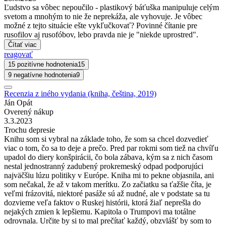
Ľudstvo sa vôbec nepoučilo - plastikový báťuška manipuluje celým
svetom a mnohým to nie že neprekáža, ale vyhovuje. Je vôbec
možné z tejto situácie ešte vykľučkovať? Povinné čítanie pre
rusofilov aj rusofóbov, lebo pravda nie je "niekde uprostred".
Čítať viac
reagovať
15 pozitívne hodnotenia
15
9 negatívne hodnotenia
9
Recenzia z iného vydania (kniha, čeština, 2019)
Ján Opát
Overený nákup
3.3.2023
Trochu depresie
Knihu som si vybral na základe toho, že som sa chcel dozvedieť
viac o tom, čo sa to deje a prečo. Pred par rokmi som tiež na chvíľu
upadol do diery konšpirácii, čo bola zábava, kým sa z nich časom
nestal jednostranný zadubený prokremeský odpad podporujúci
najväčšiu lúzu politiky v Európe. Kniha mi to pekne objasnila, ani
som nečakal, že až v takom merítku. Zo začiatku sa ťažšie číta, je
veľmi frázovitá, niektoré pasáže sú až nudné, ale v podstate sa tu
dozvieme veľa faktov o Ruskej histórii, ktorá žiaľ neprešla do
nejakých zmien k lepšiemu. Kapitola o Trumpovi ma totálne
odrovnala. Určite by si to mal prečítať každý, obzvlášť by som to