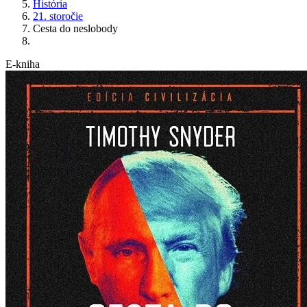
História
21. storočie
Cesta do neslobody
E-kniha