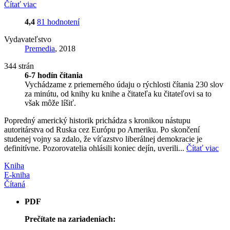
Čítať viac
4,4
81 hodnotení
Vydavateľstvo
Premedia
, 2018
344 strán
6-7 hodín čítania
Vychádzame z priemerného údaju o rýchlosti čítania 230 slov
za minútu, od knihy ku knihe a čitateľa ku čitateľovi sa to
však môže líšiť.
Popredný americký historik prichádza s kronikou nástupu
autoritárstva od Ruska cez Európu po Ameriku. Po skončení
studenej vojny sa zdalo, že víťazstvo liberálnej demokracie je
definitívne. Pozorovatelia ohlásili koniec dejín, uverili...
Čítať viac
Kniha
E-kniha
Čítaná
PDF
Prečítate na zariadeniach: