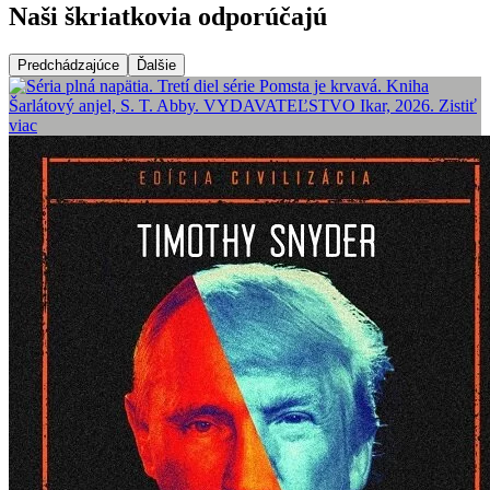
Naši škriatkovia odporúčajú
Predchádzajúce
Ďalšie