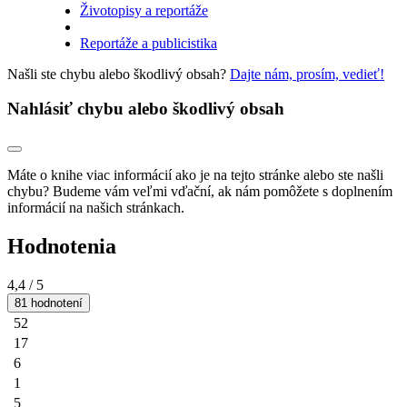
Životopisy a reportáže
Reportáže a publicistika
Našli ste chybu alebo škodlivý obsah?
Dajte nám, prosím, vedieť!
Nahlásiť chybu alebo škodlivý obsah
Máte o knihe viac informácií ako je na tejto stránke alebo ste našli
chybu? Budeme vám veľmi vďační, ak nám pomôžete s doplnením
informácií na našich stránkach.
Hodnotenia
4,4
/ 5
81 hodnotení
52
17
6
1
5