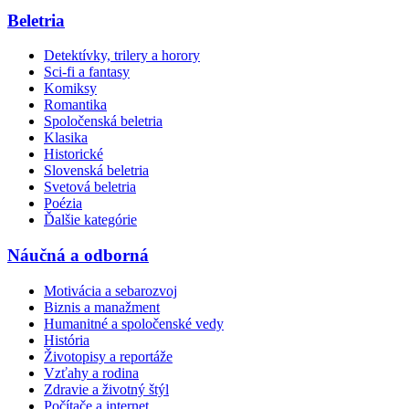
Beletria
Detektívky, trilery a horory
Sci-fi a fantasy
Komiksy
Romantika
Spoločenská beletria
Klasika
Historické
Slovenská beletria
Svetová beletria
Poézia
Ďalšie kategórie
Náučná a odborná
Motivácia a sebarozvoj
Biznis a manažment
Humanitné a spoločenské vedy
História
Životopisy a reportáže
Vzťahy a rodina
Zdravie a životný štýl
Počítače a internet