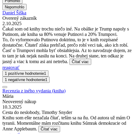
Pomohlo
Nepomohlo
Daniel Šiška
Overený zákazník
2.10.2025
Čakal som od knihy trochu niečo iné. Na obálke je Trump napoly s
Putinom, ale kniha sa 80% venuje Putinovi a 20% Trumpovi.
To, čo vyformovalo Putinovu doktrinu, to je v knih rozpísané
dostatočne. Čitateľ získa prehľad, prečo robí veci tak, ako ich robí.
Časť o Trumpovi mohla byť obsiahlejsia. Az to navodzuje dojem, ze
to tam je tak nejak nasilu na konci. Na druhej stane, ten odkaz je
jasný a viac k tomu asi ani netreba.
Čítať viac
reagovať
1 pozitívne hodnotenie
1
1 negatívne hodnotenie
1
Recenzia z iného vydania (kniha)
Mária
Neoverený nákup
10.3.2025
Cesta do neslobody, Timothy Snyder
Knihu som ešte nezačala čítať, teším sa na ňu. Od autora už mám O
tyranii. Momentálne mám rozčitanu knihu Súmrak demokracie od
Anne Applebaum.
Čítať viac