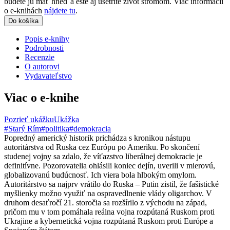
budete ju mať hneď a ešte aj ušetríte život stromom. Viac informácii
o e-knihách
nájdete tu
.
Do košíka
Popis e-knihy
Podrobnosti
Recenzie
O autorovi
Vydavateľstvo
Viac o e-knihe
Pozrieť ukážku
Ukážka
#Starý Rím
#politika
#demokracia
Popredný americký historik prichádza s kronikou nástupu
autoritárstva od Ruska cez Európu po Ameriku. Po skončení
studenej vojny sa zdalo, že víťazstvo liberálnej demokracie je
definitívne. Pozorovatelia ohlásili koniec dejín, uverili v mierovú,
globalizovanú budúcnosť. Ich viera bola hlbokým omylom.
Autoritárstvo sa najprv vrátilo do Ruska – Putin zistil, že fašistické
myšlienky možno využiť na ospravedlnenie vlády oligarchov. V
druhom desaťročí 21. storočia sa rozšírilo z východu na západ,
pričom mu v tom pomáhala reálna vojna rozpútaná Ruskom proti
Ukrajine a kybernetická vojna rozpútaná Ruskom proti Európe a