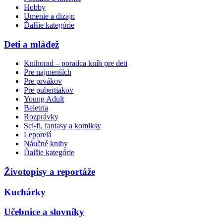
Hobby
Umenie a dizajn
Ďalšie kategórie
Deti a mládež
Knihorad – poradca kníh pre deti
Pre najmenších
Pre prvákov
Pre pubertiakov
Young Adult
Beletria
Rozprávky
Sci-fi, fantasy a komiksy
Leporelá
Náučné knihy
Ďalšie kategórie
Životopisy a reportáže
Kuchárky
Učebnice a slovníky