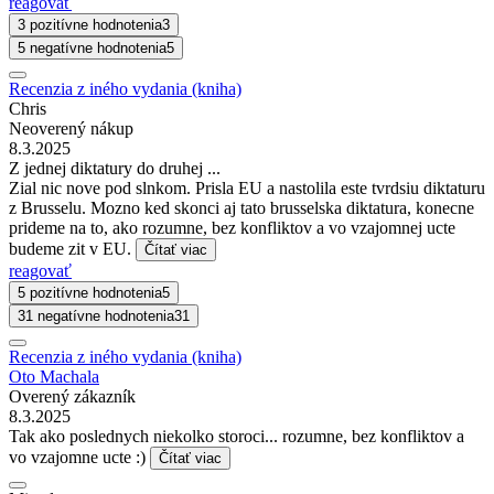
reagovať
3 pozitívne hodnotenia
3
5 negatívne hodnotenia
5
Recenzia z iného vydania (kniha)
Chris
Neoverený nákup
8.3.2025
Z jednej diktatury do druhej ...
Zial nic nove pod slnkom. Prisla EU a nastolila este tvrdsiu diktaturu
z Brusselu. Mozno ked skonci aj tato brusselska diktatura, konecne
prideme na to, ako rozumne, bez konfliktov a vo vzajomnej ucte
budeme zit v EU.
Čítať viac
reagovať
5 pozitívne hodnotenia
5
31 negatívne hodnotenia
31
Recenzia z iného vydania (kniha)
Oto Machala
Overený zákazník
8.3.2025
Tak ako poslednych niekolko storoci... rozumne, bez konfliktov a
vo vzajomne ucte :)
Čítať viac