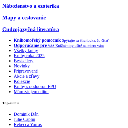
Náboženstvo a ezoterika
Mapy a cestovanie
Cudzojazyčná literatúra
Knihomoľský pomocník
Spýtajte sa Sherlocka, čo čítať
Odporúčame pre vás
Knižné tipy ušité na mieru vám
Všetky knihy
Knihy roka 2025
Bestsellery
Novinky
Pripravované
Akcie a zľavy
Kolekcie
Knihy s podporou FPU
Mám záujem o titul
Top autori
Dominik Dán
Julie Caplin
Rebecca Yarros