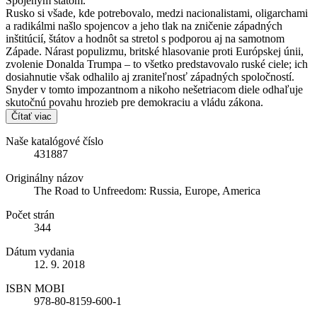
Spojeným štátom.
Rusko si všade, kde potrebovalo, medzi nacionalistami, oligarchami
a radikálmi našlo spojencov a jeho tlak na zničenie západných
inštitúcií, štátov a hodnôt sa stretol s podporou aj na samotnom
Západe. Nárast populizmu, britské hlasovanie proti Európskej únii,
zvolenie Donalda Trumpa – to všetko predstavovalo ruské ciele; ich
dosiahnutie však odhalilo aj zraniteľnosť západných spoločností.
Snyder v tomto impozantnom a nikoho nešetriacom diele odhaľuje
skutočnú povahu hrozieb pre demokraciu a vládu zákona.
Čítať viac
Naše katalógové číslo
431887
Originálny názov
The Road to Unfreedom: Russia, Europe, America
Počet strán
344
Dátum vydania
12. 9. 2018
ISBN MOBI
978-80-8159-600-1