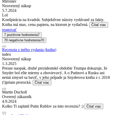
Miroslav
Neoverený nákup
5.7.2024
Lol
Konšpirácia na kvadrát. Subjektívne názory vydávané za fakty.
Kniha má max. cenu papiera, na ktorom je vytlačená.
Čítať viac
reagovať
7 pozitívne hodnotenia
7
70 negatívne hodnotenia
70
Recenzia z iného vydania (kniha)
iudex
Neoverený nákup
1.3.2025
Presne naopak, druhé prezidentské obdobie Trumpa dokazuje, že
Snyder bol ešte mierny a zhovievavý. A o Putinovi a Rusku ani
nemá zmysel sa baviť, v jeho prípade ja Snyderova kniha z r. 2018
(!)priam prorocká.
Čítať viac
Martin Duchoň
Overený zákazník
4.9.2024
Kolko Ti zaplatil Putin Rublov za tuto recenziu? :)
Čítať viac