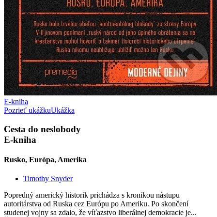
E-kniha
Pozrieť ukážku
Ukážka
Cesta do neslobody
E-kniha
Rusko, Európa, Amerika
Timothy Snyder
Popredný americký historik prichádza s kronikou nástupu
autoritárstva od Ruska cez Európu po Ameriku. Po skončení
studenej vojny sa zdalo, že víťazstvo liberálnej demokracie je...