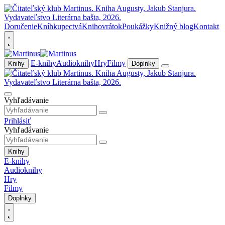
Doručenie
Kníhkupectvá
Knihovrátok
Poukážky
Knižný blog
Kontakt
E-knihy
Audioknihy
Hry
Filmy
Knihy
Doplnky
Vyhľadávanie
Prihlásiť
Vyhľadávanie
Knihy
E-knihy
Audioknihy
Hry
Filmy
Doplnky