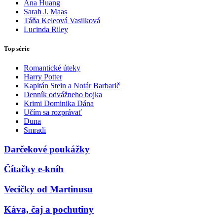
Ana Huang
Sarah J. Maas
Táňa Keleová Vasilková
Lucinda Riley
Top série
Romantické úteky
Harry Potter
Kapitán Stein a Notár Barbarič
Denník odvážneho bojka
Krimi Dominika Dána
Učím sa rozprávať
Duna
Smradi
Darčekové poukážky
Čítačky e-kníh
Vecičky od Martinusu
Káva, čaj a pochutiny