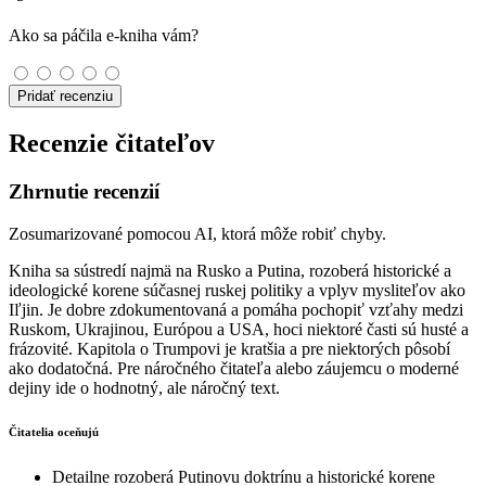
Ako sa páčila e-kniha vám?
Pridať recenziu
Recenzie čitateľov
Zhrnutie recenzií
Zosumarizované pomocou AI, ktorá môže robiť chyby.
Kniha sa sústredí najmä na Rusko a Putina, rozoberá historické a
ideologické korene súčasnej ruskej politiky a vplyv mysliteľov ako
Iľjin. Je dobre zdokumentovaná a pomáha pochopiť vzťahy medzi
Ruskom, Ukrajinou, Európou a USA, hoci niektoré časti sú husté a
frázovité. Kapitola o Trumpovi je kratšia a pre niektorých pôsobí
ako dodatočná. Pre náročného čitateľa alebo záujemcu o moderné
dejiny ide o hodnotný, ale náročný text.
Čitatelia oceňujú
Detailne rozoberá Putinovu doktrínu a historické korene