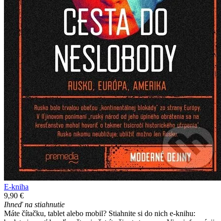
E-kniha
9,90 €
Ihneď na stiahnutie
Máte čítačku, tablet alebo mobil? Stiahnite si do nich e-knihu: