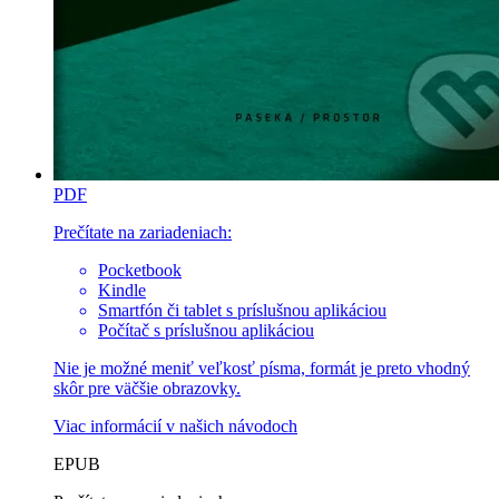
PDF
Prečítate na zariadeniach:
Pocketbook
Kindle
Smartfón či tablet s príslušnou aplikáciou
Počítač s príslušnou aplikáciou
Nie je možné meniť veľkosť písma, formát je preto vhodný
skôr pre väčšie obrazovky.
Viac informácií v
našich návodoch
EPUB