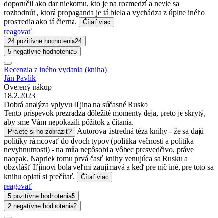
doporučil ako dar niekomu, kto je na rozmedzí a nevie sa
rozhodnúť, ktorá propaganda je tá biela a vychádza z úplne iného
prostredia ako tá čierna.
Čítať viac
reagovať
24 pozitívne hodnotenia
24
5 negatívne hodnotenia
5
Recenzia z iného vydania (kniha)
Ján Pavlik
Overený nákup
18.2.2023
Dobrá analýza vplyvu Iľjina na súčasné Rusko
Tento príspevok prezrádza dôležité momenty deja, preto je skrytý,
aby sme Vám nepokazili pôžitok z čítania.
Autorova ústredná téza knihy - že sa dajú
Prajete si ho zobraziť?
politiky rámcovať do dvoch typov (politika večnosti a politika
nevyhnutnosti) - na mňa nepôsobila vôbec presvedčivo, práve
naopak. Napriek tomu prvá časť knihy venujúca sa Rusku a
obzvlášť Iľjinovi bola veľmi zaujímavá a keď pre nič iné, pre toto sa
knihu oplatí si prečítať.
Čítať viac
reagovať
5 pozitívne hodnotenia
5
2 negatívne hodnotenia
2