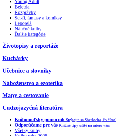
Young Adult
Beletria
Rozprávky
Sci-fi, fantasy a komiksy
Leporelá
Náučné knihy
Ďalšie kategórie
Životopisy a reportáže
Kuchárky
Učebnice a slovníky
Náboženstvo a ezoterika
Mapy a cestovanie
Cudzojazyčná literatúra
Knihomoľský pomocník
Spýtajte sa Sherlocka, čo čítať
Odporúčame pre vás
Knižné tipy ušité na mieru vám
Všetky knihy
Knihy roka 2025