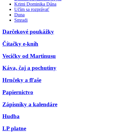
Krimi Dominika Dána
Učím sa rozprávať
Duna
Smradi
Darčekové poukážky
Čítačky e-kníh
Vecičky od Martinusu
Káva, čaj a pochutiny
Hrnčeky a fľaše
Papiernictvo
Zápisníky a kalendáre
Hudba
LP platne