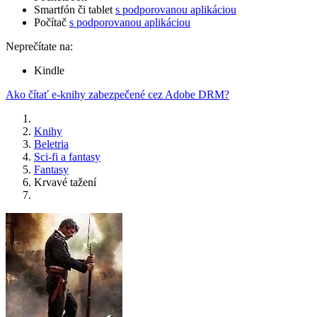
Smartfón či tablet
s podporovanou aplikáciou
Počítač
s podporovanou aplikáciou
Neprečítate na:
Kindle
Ako čítať e-knihy zabezpečené cez Adobe DRM?
Knihy
Beletria
Sci-fi a fantasy
Fantasy
Krvavé tažení