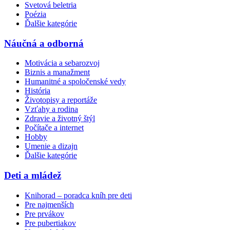
Svetová beletria
Poézia
Ďalšie kategórie
Náučná a odborná
Motivácia a sebarozvoj
Biznis a manažment
Humanitné a spoločenské vedy
História
Životopisy a reportáže
Vzťahy a rodina
Zdravie a životný štýl
Počítače a internet
Hobby
Umenie a dizajn
Ďalšie kategórie
Deti a mládež
Knihorad – poradca kníh pre deti
Pre najmenších
Pre prvákov
Pre pubertiakov