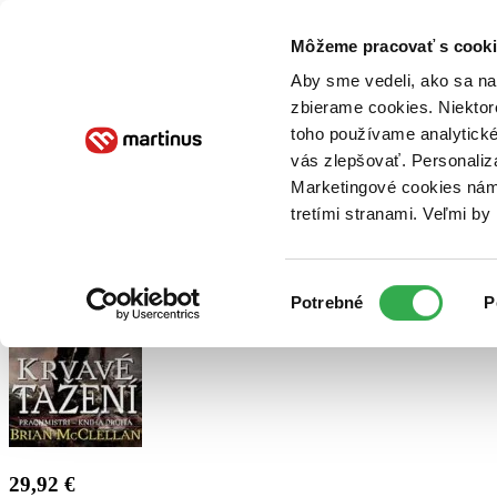
Doručenie
Kníhkupectvá
Knihovrátok
Poukážky
Knižný blog
Kontakt
Môžeme pracovať s cooki
Aby sme vedeli, ako sa na 
zbierame cookies. Niektor
E-knihy
Audioknihy
Hry
Filmy
Knihy
Doplnky
toho používame analytické
vás zlepšovať. Personaliz
Vyhľadávanie
Marketingové cookies nám 
tretími stranami. Veľmi b
Prihlásiť
Výber
Potrebné
P
súhlasu
29,92 €