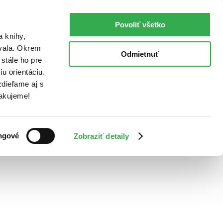
Povoliť všetko
a knihy,
ovala. Okrem
Odmietnuť
stále ho pre
u orientáciu.
dieľame aj s
Ďakujeme!
ngové
Zobraziť detaily