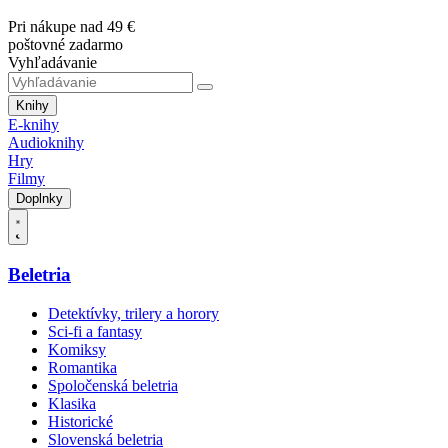
Pri nákupe nad 49 €
poštovné zadarmo
Vyhľadávanie
Knihy
E-knihy
Audioknihy
Hry
Filmy
Doplnky
Beletria
Detektívky, trilery a horory
Sci-fi a fantasy
Komiksy
Romantika
Spoločenská beletria
Klasika
Historické
Slovenská beletria