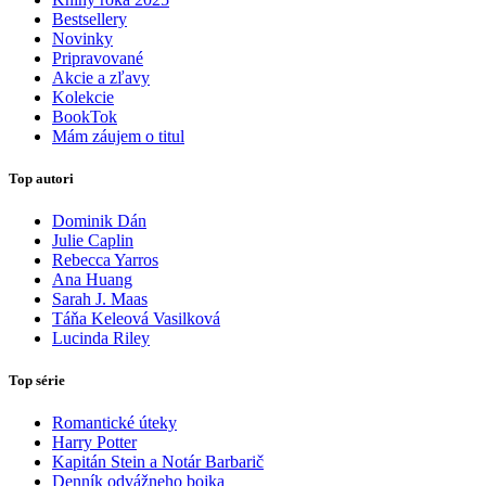
Bestsellery
Novinky
Pripravované
Akcie a zľavy
Kolekcie
BookTok
Mám záujem o titul
Top autori
Dominik Dán
Julie Caplin
Rebecca Yarros
Ana Huang
Sarah J. Maas
Táňa Keleová Vasilková
Lucinda Riley
Top série
Romantické úteky
Harry Potter
Kapitán Stein a Notár Barbarič
Denník odvážneho bojka