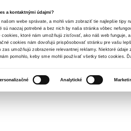
es a kontaktnými údajmi?
našom webe správate, a mohli vám zobraziť tie najlepšie tipy n
é sú naozaj potrebné a bez nich by naša stránka vôbec nefung
 cookies, ktoré nám umožňujú zisťovať, ako náš web funguje, a 
ačné cookies nám dovoľujú prispôsobovať stránku pre vašu lepši
zas umožňujú zobrazenie relevantnej reklamy. Niektoré údaje z
y nám pomohlo, keby sme mohli používať všetky tieto cookies. 
ersonalizačné
Analytické
Marketi