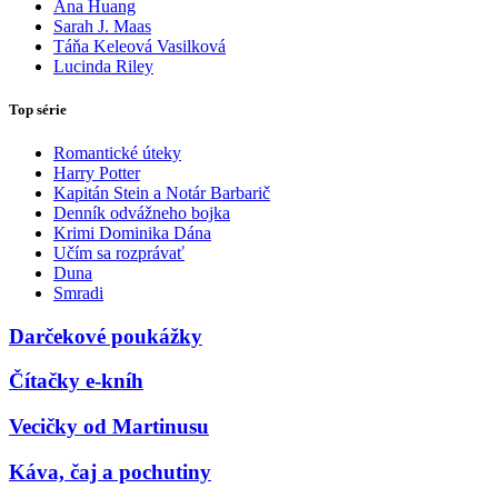
Ana Huang
Sarah J. Maas
Táňa Keleová Vasilková
Lucinda Riley
Top série
Romantické úteky
Harry Potter
Kapitán Stein a Notár Barbarič
Denník odvážneho bojka
Krimi Dominika Dána
Učím sa rozprávať
Duna
Smradi
Darčekové poukážky
Čítačky e-kníh
Vecičky od Martinusu
Káva, čaj a pochutiny