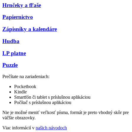
Hrnčeky a fľaše
Papiernictvo
Zápisníky a kalendáre
Hudba
LP platne
Puzzle
Prečítate na zariadeniach:
Pocketbook
Kindle
Smartfón či tablet s príslušnou aplikáciou
Počítač s príslušnou aplikáciou
Nie je možné meniť veľkosť písma, formát je preto vhodný skôr pre
väčšie obrazovky.
Viac informácií v
našich návodoch