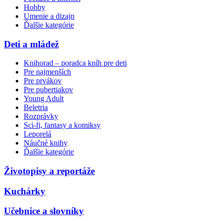
Hobby
Umenie a dizajn
Ďalšie kategórie
Deti a mládež
Knihorad – poradca kníh pre deti
Pre najmenších
Pre prvákov
Pre pubertiakov
Young Adult
Beletria
Rozprávky
Sci-fi, fantasy a komiksy
Leporelá
Náučné knihy
Ďalšie kategórie
Životopisy a reportáže
Kuchárky
Učebnice a slovníky