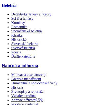
Beletria
Detektívky, trilery a horory
Sci-fi a fantasy
Komiksy
Romantika
Spoločenská beletria
Klasika
Historické
Slovenská beletria
Svetová beletria
Poézia
Ďalšie kategórie
Náučná a odborná
Motivácia a sebarozvoj
Biznis a manažment
Humanitné a spoločenské vedy
História
Životopisy a reportáže
Vzťahy a rodina
Zdravie a životný štýl
Počítače a internet