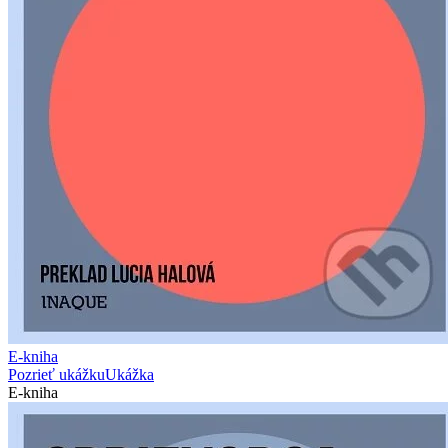
E-kniha
Pozrieť ukážku
Ukážka
E-kniha