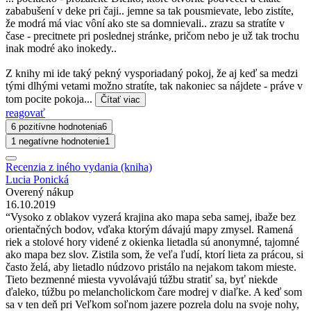
zababušení v deke pri čaji.. jemne sa tak pousmievate, lebo zistíte,
že modrá má viac vôní ako ste sa domnievali.. zrazu sa stratíte v
čase - precitnete pri poslednej stránke, pričom nebo je už tak trochu
inak modré ako inokedy..
Z knihy mi ide taký pekný vysporiadaný pokoj, že aj keď sa medzi
tými dlhými vetami možno stratíte, tak nakoniec sa nájdete - práve v
tom pocite pokoja...
Čítať viac
reagovať
6 pozitívne hodnotenia
6
1 negatívne hodnotenie
1
Recenzia z iného vydania (kniha)
Lucia Ponická
Overený nákup
16.10.2019
“Vysoko z oblakov vyzerá krajina ako mapa seba samej, ibaže bez
orientačných bodov, vďaka ktorým dávajú mapy zmysel. Ramená
riek a stolové hory videné z okienka lietadla sú anonymné, tajomné
ako mapa bez slov. Zistila som, že veľa ľudí, ktorí lieta za prácou, si
často želá, aby lietadlo núdzovo pristálo na nejakom takom mieste.
Tieto bezmenné miesta vyvolávajú túžbu stratiť sa, byť niekde
ďaleko, túžbu po melancholickom čare modrej v diaľke. A keď som
sa v ten deň pri Veľkom soľnom jazere pozrela dolu na svoje nohy,