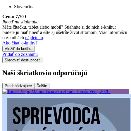
Slovenčina
Cena:
7,70 €
Ihneď na stiahnutie
Máte čítačku, tablet alebo mobil? Stiahnite si do nich e-knihu:
budete ju mať hneď a ešte aj ušetríte život stromom. Viac informácii
o e-knihách
nájdete tu
.
Ako čítať e-knihy?
Vložiť do košíka
Pridať do zoznamu
Sledovať dostupnosť
Naši škriatkovia odporúčajú
Predchádzajúce
Ďalšie