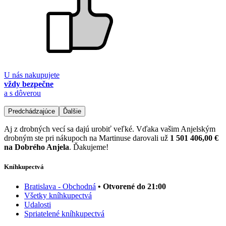
U nás nakupujete
vždy bezpečne
a s dôverou
Predchádzajúce
Ďalšie
Aj z drobných vecí sa dajú urobiť veľké. Vďaka vašim Anjelským
drobným ste pri nákupoch na Martinuse darovali už
1 501 406,00 €
na Dobrého Anjela
. Ďakujeme!
Kníhkupectvá
Bratislava - Obchodná
• Otvorené do 21:00
Všetky kníhkupectvá
Udalosti
Spriatelené kníhkupectvá