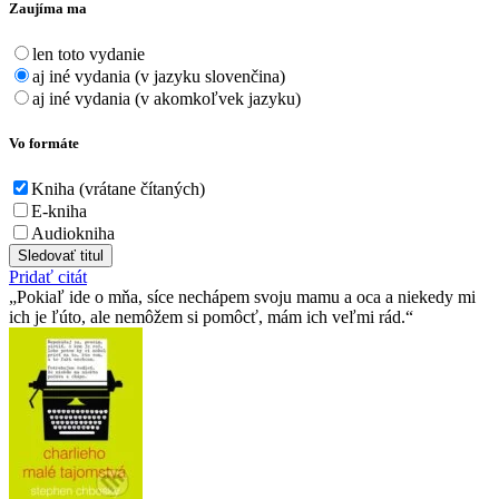
Zaujíma ma
len toto vydanie
aj iné vydania (v jazyku slovenčina)
aj iné vydania (v akomkoľvek jazyku)
Vo formáte
Kniha (vrátane čítaných)
E-kniha
Audiokniha
Sledovať titul
Pridať citát
Pokiaľ ide o mňa, síce nechápem svoju mamu a oca a niekedy mi
ich je ľúto, ale nemôžem si pomôcť, mám ich veľmi rád.