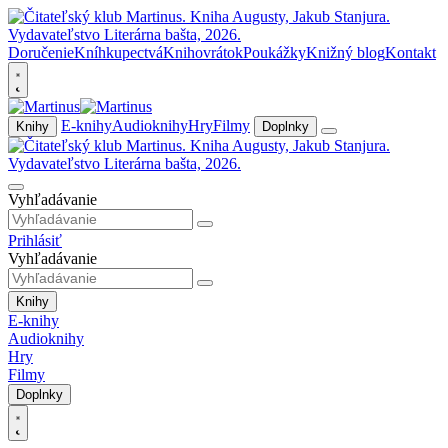
Doručenie
Kníhkupectvá
Knihovrátok
Poukážky
Knižný blog
Kontakt
E-knihy
Audioknihy
Hry
Filmy
Knihy
Doplnky
Vyhľadávanie
Prihlásiť
Vyhľadávanie
Knihy
E-knihy
Audioknihy
Hry
Filmy
Doplnky