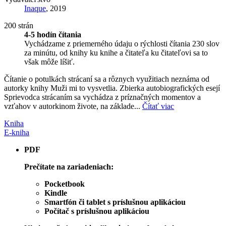
Inaque
, 2019
200 strán
4-5 hodín čítania
Vychádzame z priemerného údaju o rýchlosti čítania 230 slov
za minútu, od knihy ku knihe a čitateľa ku čitateľovi sa to
však môže líšiť.
Čítanie o potulkách strácaní sa a rôznych využitiach neznáma od
autorky knihy Muži mi to vysvetlia. Zbierka autobiografických esejí
Sprievodca strácaním sa vychádza z príznačných momentov a
vzťahov v autorkinom živote, na základe...
Čítať viac
Kniha
E-kniha
PDF
Prečítate na zariadeniach:
Pocketbook
Kindle
Smartfón či tablet s príslušnou aplikáciou
Počítač s príslušnou aplikáciou