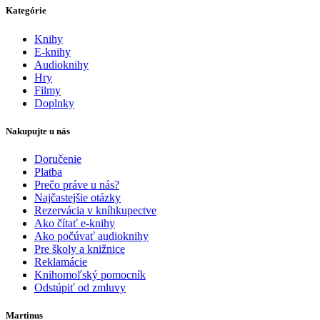
Kategórie
Knihy
E-knihy
Audioknihy
Hry
Filmy
Doplnky
Nakupujte u nás
Doručenie
Platba
Prečo práve u nás?
Najčastejšie otázky
Rezervácia v kníhkupectve
Ako čítať e-knihy
Ako počúvať audioknihy
Pre školy a knižnice
Reklamácie
Knihomoľský pomocník
Odstúpiť od zmluvy
Martinus