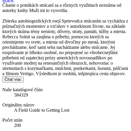
Čítanie o potulkách strácaní sa a rôznych využitiach neznáma od
autorky knihy Muži mi to vysvetlia.
Zbierka autobiografických esejí Sprievodca strácaním sa vychádza z
príznačných momentov a vzťahov v autorkinom živote, na základe
ktorých skúma témy neistoty, dôvery, straty, pamäti, túžby a miesta.
Rebecca Solnit sa zaujíma o príbehy, pomocou ktorých sa
orientujeme vo svete, a miesta od divočiny po mestá, ktorými
prechádzame, keď sami seba nachádzame alebo strácame. Jej
rozprávanie je hlboko osobné, no prepojené so všeobecnejšími
príbehmi od zajateckej prózy amerických novousadlíkov po
využívanie modrej na renesančných obrazoch, nehovoriac o
stretnutiach s korytnačkami, mníchmi, punkerkami, horami, púšťami
a filmom Vertigo. Výsledkom je osobitá, inšpirujúca cesta objavov.
Čítať viac
Naše katalógové číslo
584329
Originálny názov
A Field Guide to Getting Lost
Počet strán
200