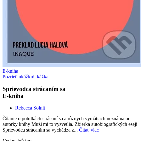
E-kniha
Pozrieť ukážku
Ukážka
Sprievodca strácaním sa
E-kniha
Rebecca Solnit
Čítanie o potulkách strácaní sa a rôznych využitiach neznáma od
autorky knihy Muži mi to vysvetlia. Zbierka autobiografických esejí
Sprievodca strácaním sa vychádza z...
Čítať viac
Vydavateľstvo