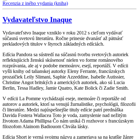
Recenzia z iného vydania (kniha)
Vydavateľstvo Inaque
Vydavateľstvo Inaque vzniklo v roku 2012 s cieľom vydávať
súčasnú svetovú literatúru. Ročne prinesie dvanásť až pätnásť
prekladových titulov v štyroch základných edíciách.
Edícia Pandora sa sústredí na súčasnú tvorbu svetových autoriek
reflektujúcich ženskú skúsenosť nielen vo forme románového
rozprávania, ale aj v podobe memoárov, esejí, reportáží. V edícii
vyšli knihy od talianskej autorky Eleny Ferrante, francúzskych
prozaičiek Leily Slimani, Saphie Azzeddine, Isabelle Autissier,
Christine Angot britských a amerických autoriek, ako sú Lucia
Berlin, Tessa Hadley, Jamie Quatro, Kate Bolick či Zadie Smith.
V edícii La Pomme vychádzajú eseje, memoáre či reportáže od
autorov a autoriek, ktorí sa venujú žurnalistike, psychológii, filozofii
či literatúre. Medzi najúspešnejšie tituly edície patrí prednáška
Davida Fostera Wallacea Toto je voda, zamyslenie nad nežitým
životom Adama Phillipsa Čo nám uniká či rozhovor s francúzskym
filozofom Alainom Badiouom Chvála lásky.
Edícia Short je verná svojmu názvu a zameriava sa na kratšie žánre