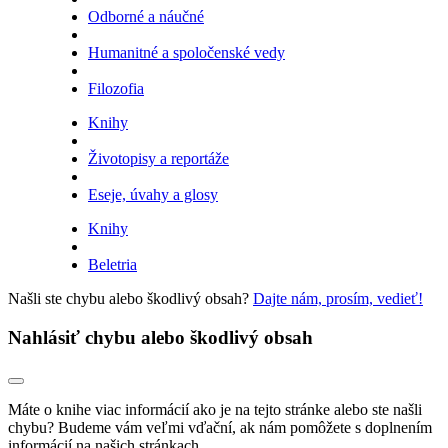
Odborné a náučné
Humanitné a spoločenské vedy
Filozofia
Knihy
Životopisy a reportáže
Eseje, úvahy a glosy
Knihy
Beletria
Našli ste chybu alebo škodlivý obsah?
Dajte nám, prosím, vedieť!
Nahlásiť chybu alebo škodlivý obsah
Máte o knihe viac informácií ako je na tejto stránke alebo ste našli
chybu? Budeme vám veľmi vďační, ak nám pomôžete s doplnením
informácií na našich stránkach.