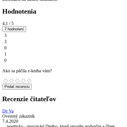
Hodnotenia
4,1
/ 5
7 hodnotení
3
3
0
1
0
Ako sa páčila e-kniha vám?
Pridať recenziu
Recenzie čitateľov
De Va
Overený zákazník
7.4.2020
... poeiticko - prozaické Dielko, ktoré otvoríte podvečer a čítate