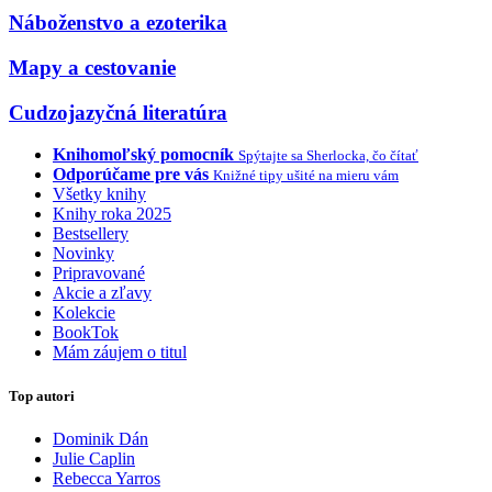
Náboženstvo a ezoterika
Mapy a cestovanie
Cudzojazyčná literatúra
Knihomoľský pomocník
Spýtajte sa Sherlocka, čo čítať
Odporúčame pre vás
Knižné tipy ušité na mieru vám
Všetky knihy
Knihy roka 2025
Bestsellery
Novinky
Pripravované
Akcie a zľavy
Kolekcie
BookTok
Mám záujem o titul
Top autori
Dominik Dán
Julie Caplin
Rebecca Yarros