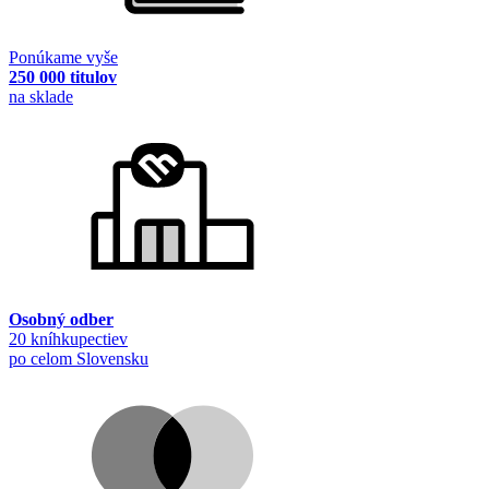
Ponúkame vyše
250 000 titulov
na sklade
Osobný odber
20 kníhkupectiev
po celom Slovensku