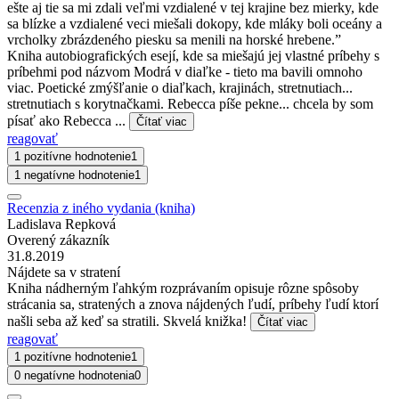
ešte aj tie sa mi zdali veľmi vzdialené v tej krajine bez mierky, kde
sa blízke a vzdialené veci miešali dokopy, kde mláky boli oceány a
vrcholky zbrázdeného piesku sa menili na horské hrebene.”
Kniha autobiografických esejí, kde sa miešajú jej vlastné príbehy s
príbehmi pod názvom Modrá v diaľke - tieto ma bavili omnoho
viac. Poetické zmýšľanie o diaľkach, krajinách, stretnutiach...
stretnutiach s korytnačkami. Rebecca píše pekne... chcela by som
písať ako Rebecca ...
Čítať viac
reagovať
1 pozitívne hodnotenie
1
1 negatívne hodnotenie
1
Recenzia z iného vydania (kniha)
Ladislava Repková
Overený zákazník
31.8.2019
Nájdete sa v stratení
Kniha nádherným ľahkým rozprávaním opisuje rôzne spôsoby
strácania sa, stratených a znova nájdených ľudí, príbehy ľudí ktorí
našli seba až keď sa stratili. Skvelá knižka!
Čítať viac
reagovať
1 pozitívne hodnotenie
1
0 negatívne hodnotenia
0