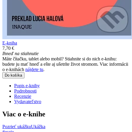
E-kniha
7,70 €
Ihneď na stiahnutie
Máte čítačku, tablet alebo mobil? Stiahnite si do nich e-knihu:
budete ju mať hneď a ešte aj ušetríte život stromom. Viac informácii
o e-knihách
nájdete tu
.
Do košíka
Popis e-knihy
Podrobnosti
Recenzie
Vydavateľstvo
Viac o e-knihe
Pozrieť ukážku
Ukážka
#eseje