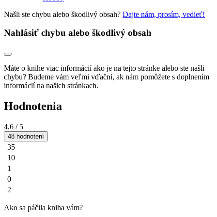
Našli ste chybu alebo škodlivý obsah?
Dajte nám, prosím, vedieť!
Nahlásiť chybu alebo škodlivý obsah
Máte o knihe viac informácií ako je na tejto stránke alebo ste našli
chybu? Budeme vám veľmi vďační, ak nám pomôžete s doplnením
informácií na našich stránkach.
Hodnotenia
4,6
/ 5
48 hodnotení
35
10
1
0
2
Ako sa páčila kniha vám?