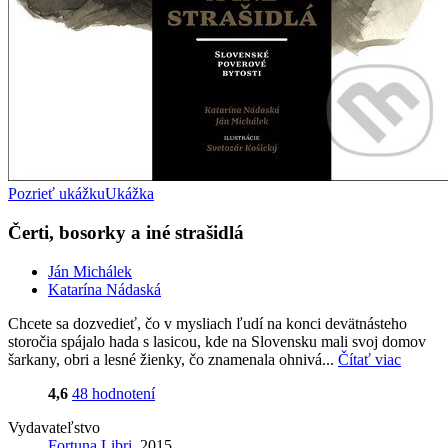
Pozrieť ukážku
Ukážka
Čerti, bosorky a iné strašidlá
Ján Michálek
Katarína Nádaská
Chcete sa dozvedieť, čo v mysliach ľudí na konci devätnásteho
storočia spájalo hada s lasicou, kde na Slovensku mali svoj domov
šarkany, obri a lesné žienky, čo znamenala ohnivá...
Čítať viac
4,6
48 hodnotení
Vydavateľstvo
Fortuna Libri
, 2015