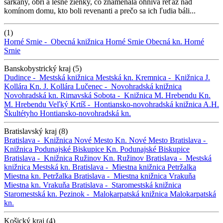
šarkany, obri a lesné žienky, čo znamenala ohnivá reťaz nad
komínom domu, kto boli revenanti a prečo sa ich ľudia báli...
(1)
Horné Srnie -
Obecná knižnica Horné Srnie
Obecná kn. Horné
Srnie
Banskobystrický kraj (5)
Dudince -
Mestská knižnica
Mestská kn.
Kremnica -
Knižnica J.
Kollára
Kn. J. Kollára
Lučenec -
Novohradská knižnica
Novohradská kn.
Rimavská Sobota -
Knižnica M. Hrebendu
Kn.
M. Hrebendu
Veľký Krtíš -
Hontiansko-novohradská knižnica A.H.
Škultétyho
Hontiansko-novohradská kn.
Bratislavský kraj (8)
Bratislava -
Knižnica Nové Mesto
Kn. Nové Mesto
Bratislava -
Knižnica Podunajské Biskupice
Kn. Podunajské Biskupice
Bratislava -
Knižnica Ružinov
Kn. Ružinov
Bratislava -
Mestská
knižnica
Mestská kn.
Bratislava -
Miestna knižnica Petržalka
Miestna kn. Petržalka
Bratislava -
Miestna knižnica Vrakuňa
Miestna kn. Vrakuňa
Bratislava -
Staromestská knižnica
Staromestská kn.
Pezinok -
Malokarpatská knižnica
Malokarpatská
kn.
Košický kraj (4)