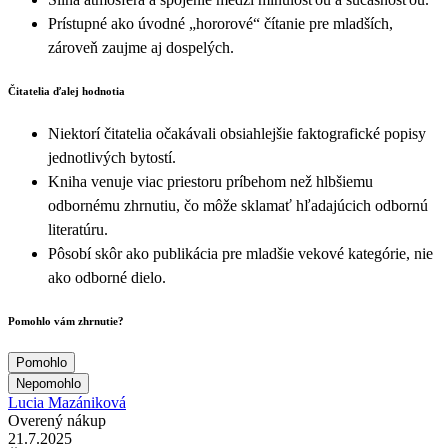
Prístupné ako úvodné „hororové“ čítanie pre mladších,
zároveň zaujme aj dospelých.
Čitatelia ďalej hodnotia
Niektorí čitatelia očakávali obsiahlejšie faktografické popisy
jednotlivých bytostí.
Kniha venuje viac priestoru príbehom než hlbšiemu
odbornému zhrnutiu, čo môže sklamať hľadajúcich odbornú
literatúru.
Pôsobí skôr ako publikácia pre mladšie vekové kategórie, nie
ako odborné dielo.
Pomohlo vám zhrnutie?
Pomohlo
Nepomohlo
Lucia Mazániková
Overený nákup
21.7.2025