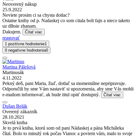
Neoverený nákup
25.9.2022
Neviete prosim ci sa chysta dotlac?
Ostatne knihy od p. Nadaskej co som citala boli fajn a nieco taketo
uz dlhsie zhanam.
Dakujem.
Čítať viac
reagovať
1 pozitívne hodnotenie
1
0 negatívne hodnotenia
0
Martina Pálešová
Martinusák
4.11.2022
Pekný deň, pani Maria, žiaľ, dotlač sa momentálne nepripravuje.
Odporučili by sme Vám nastaviť si upozornenia, aby sme Vás mohli
e-mailom informovať, ak bude titul opäť dostupný.
Čítať viac
Dušan Belák
Overený zákazník
28.10.2021
Skvelá kniha
Je to prvá kniha, ktorú som od pani Nádaskej a pána Micháleka
čítal. Bolo to minulý rok počas Vianoc a poviem vám, malo to svoje