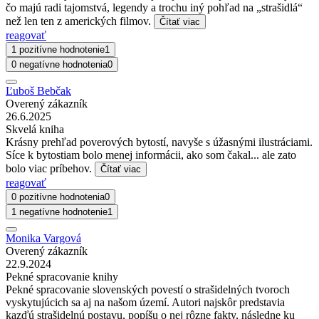
čo majú radi tajomstvá, legendy a trochu iný pohľad na „strašidlá“
než len ten z amerických filmov.
Čítať viac
reagovať
1 pozitívne hodnotenie
1
0 negatívne hodnotenia
0
Ľuboš Bebčak
Overený zákazník
26.6.2025
Skvelá kniha
Krásny prehľad poverových bytostí, navyše s úžasnými ilustráciami.
Síce k bytostiam bolo menej informácii, ako som čakal... ale zato
bolo viac príbehov.
Čítať viac
reagovať
0 pozitívne hodnotenia
0
1 negatívne hodnotenie
1
Monika Vargová
Overený zákazník
22.9.2024
Pekné spracovanie knihy
Pekné spracovanie slovenských povestí o strašidelných tvoroch
vyskytujúcich sa aj na našom území. Autori najskôr predstavia
kazďú strašidelnú postavu, popíšu o nej rôzne fakty, následne ku