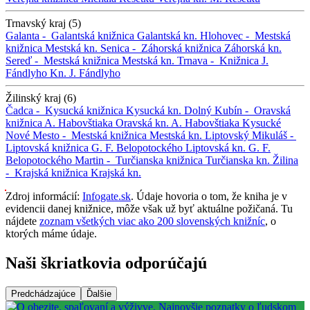
Trnavský kraj (5)
Galanta -
Galantská knižnica
Galantská kn.
Hlohovec -
Mestská
knižnica
Mestská kn.
Senica -
Záhorská knižnica
Záhorská kn.
Sereď -
Mestská knižnica
Mestská kn.
Trnava -
Knižnica J.
Fándlyho
Kn. J. Fándlyho
Žilinský kraj (6)
Čadca -
Kysucká knižnica
Kysucká kn.
Dolný Kubín -
Oravská
knižnica A. Habovštiaka
Oravská kn. A. Habovštiaka
Kysucké
Nové Mesto -
Mestská knižnica
Mestská kn.
Liptovský Mikuláš -
Liptovská knižnica G. F. Belopotockého
Liptovská kn. G. F.
Belopotockého
Martin -
Turčianska knižnica
Turčianska kn.
Žilina
-
Krajská knižnica
Krajská kn.
Zdroj informácií:
Infogate.sk
. Údaje hovoria o tom, že kniha je v
evidencii danej knižnice, môže však už byť aktuálne požičaná. Tu
nájdete
zoznam všetkých viac ako 200 slovenských knižníc
, o
ktorých máme údaje.
Naši škriatkovia odporúčajú
Predchádzajúce
Ďalšie