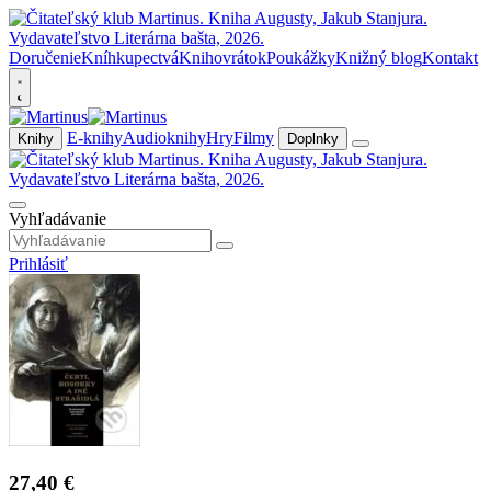
Doručenie
Kníhkupectvá
Knihovrátok
Poukážky
Knižný blog
Kontakt
E-knihy
Audioknihy
Hry
Filmy
Knihy
Doplnky
Vyhľadávanie
Prihlásiť
27,40 €