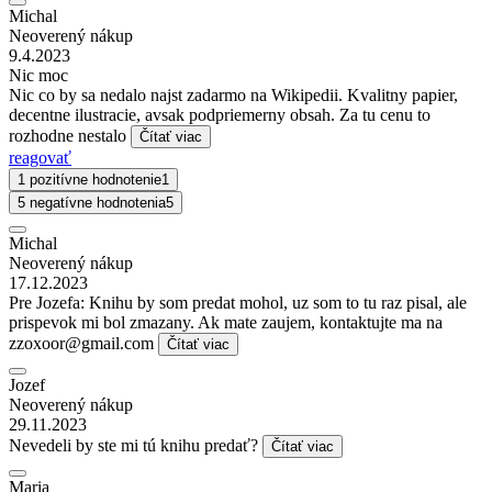
Michal
Neoverený nákup
9.4.2023
Nic moc
Nic co by sa nedalo najst zadarmo na Wikipedii. Kvalitny papier,
decentne ilustracie, avsak podpriemerny obsah. Za tu cenu to
rozhodne nestalo
Čítať viac
reagovať
1 pozitívne hodnotenie
1
5 negatívne hodnotenia
5
Michal
Neoverený nákup
17.12.2023
Pre Jozefa: Knihu by som predat mohol, uz som to tu raz pisal, ale
prispevok mi bol zmazany. Ak mate zaujem, kontaktujte ma na
zzoxoor@gmail.com
Čítať viac
Jozef
Neoverený nákup
29.11.2023
Nevedeli by ste mi tú knihu predať?
Čítať viac
Maria