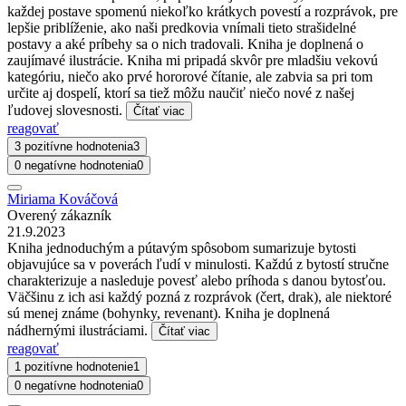
každej postave spomenú niekoľko krátkych povestí a rozprávok, pre
lepšie priblíženie, ako naši predkovia vnímali tieto strašidelné
postavy a aké príbehy sa o nich tradovali. Kniha je doplnená o
zaujímavé ilustrácie. Kniha mi pripadá skvôr pre mladšiu vekovú
kategóriu, niečo ako prvé hororové čítanie, ale zabvia sa pri tom
určite aj dospelí, ktorí sa tiež môžu naučiť niečo nové z našej
ľudovej slovesnosti.
Čítať viac
reagovať
3 pozitívne hodnotenia
3
0 negatívne hodnotenia
0
Miriama Kováčová
Overený zákazník
21.9.2023
Kniha jednoduchým a pútavým spôsobom sumarizuje bytosti
objavujúce sa v poverách ľudí v minulosti. Každú z bytostí stručne
charakterizuje a nasleduje povesť alebo príhoda s danou bytosťou.
Väčšinu z ich asi každý pozná z rozprávok (čert, drak), ale niektoré
sú menej známe (bohynky, revenant). Kniha je doplnená
nádhernými ilustráciami.
Čítať viac
reagovať
1 pozitívne hodnotenie
1
0 negatívne hodnotenia
0