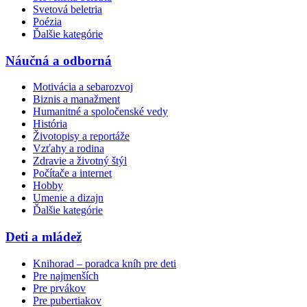
Svetová beletria
Poézia
Ďalšie kategórie
Náučná a odborná
Motivácia a sebarozvoj
Biznis a manažment
Humanitné a spoločenské vedy
História
Životopisy a reportáže
Vzťahy a rodina
Zdravie a životný štýl
Počítače a internet
Hobby
Umenie a dizajn
Ďalšie kategórie
Deti a mládež
Knihorad – poradca kníh pre deti
Pre najmenších
Pre prvákov
Pre pubertiakov