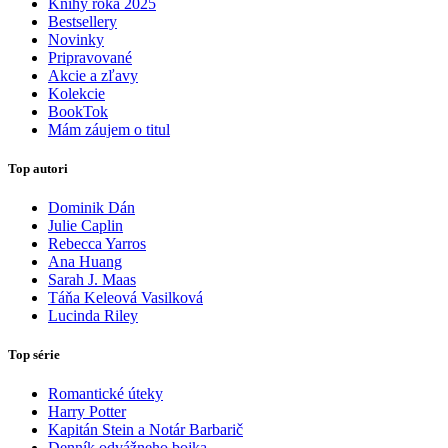
Knihy roka 2025
Bestsellery
Novinky
Pripravované
Akcie a zľavy
Kolekcie
BookTok
Mám záujem o titul
Top autori
Dominik Dán
Julie Caplin
Rebecca Yarros
Ana Huang
Sarah J. Maas
Táňa Keleová Vasilková
Lucinda Riley
Top série
Romantické úteky
Harry Potter
Kapitán Stein a Notár Barbarič
Denník odvážneho bojka