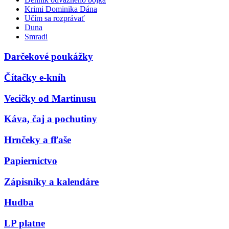
Krimi Dominika Dána
Učím sa rozprávať
Duna
Smradi
Darčekové poukážky
Čítačky e-kníh
Vecičky od Martinusu
Káva, čaj a pochutiny
Hrnčeky a fľaše
Papiernictvo
Zápisníky a kalendáre
Hudba
LP platne