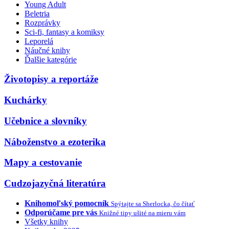
Young Adult
Beletria
Rozprávky
Sci-fi, fantasy a komiksy
Leporelá
Náučné knihy
Ďalšie kategórie
Životopisy a reportáže
Kuchárky
Učebnice a slovníky
Náboženstvo a ezoterika
Mapy a cestovanie
Cudzojazyčná literatúra
Knihomoľský pomocník
Spýtajte sa Sherlocka, čo čítať
Odporúčame pre vás
Knižné tipy ušité na mieru vám
Všetky knihy