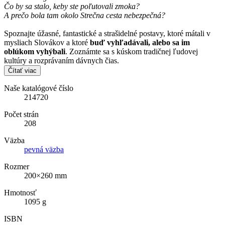
Čo by sa stalo, keby ste poľutovali zmoka?
A prečo bola tam okolo Strečna cesta nebezpečná?
Spoznajte úžasné, fantastické a strašidelné postavy, ktoré mátali v
mysliach Slovákov a ktoré
buď vyhľadávali, alebo sa im
oblúkom vyhýbali
. Zoznámte sa s kúskom tradičnej ľudovej
kultúry a rozprávaním dávnych čias.
Čítať viac
Naše katalógové číslo
214720
Počet strán
208
Väzba
pevná väzba
Rozmer
200×260 mm
Hmotnosť
1095 g
ISBN