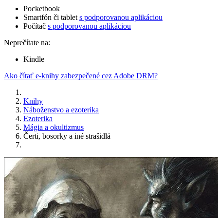
Pocketbook
Smartfón či tablet
s podporovanou aplikáciou
Počítač
s podporovanou aplikáciou
Neprečítate na:
Kindle
Ako čítať e-knihy zabezpečené cez Adobe DRM?
Knihy
Náboženstvo a ezoterika
Ezoterika
Mágia a okultizmus
Čerti, bosorky a iné strašidlá