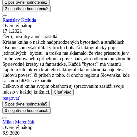
1 pozitívne hodnotenie
1
2 negatívne hodnotenia
2
Rastislav Košuda
Overený nákup
17.1.2021
Čerti, bosorky a iné strašidlá
Krásna kniha o našich nadprirodzených bytostiach a strašidlách.
Osobne som však dúfal v trochu bohatší faktografický popis
jednotlivých "bytostí" a trošku ma sklamalo, že viac priestoru je v
knihe venovaného príbehom a povestiam, ako odbornému zhrnutiu.
Sprievodné kresby sú fantastické. Každá "bytosť" má vlastnú
kapitolu kde okrem krátkeho faktografického zhrnutia nájdete aj
ľudovú povesť, či príbeh z toho, či onoho regiónu Slovenska, kde
sa s ňou bližšie zoznámite.
Celkovo si kniha svojim obsahom aj spracovaním zaslúži svoje
miesto v každej knižnici.
Čítať viac
reagovať
5 pozitívne hodnotenia
5
0 negatívne hodnotenia
0
Milan Marenčák
Overený nákup
6.9.2020