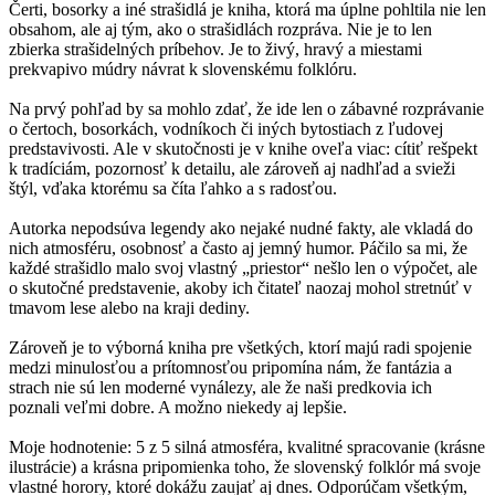
Čerti, bosorky a iné strašidlá je kniha, ktorá ma úplne pohltila nie len
obsahom, ale aj tým, ako o strašidlách rozpráva. Nie je to len
zbierka strašidelných príbehov. Je to živý, hravý a miestami
prekvapivo múdry návrat k slovenskému folklóru.
Na prvý pohľad by sa mohlo zdať, že ide len o zábavné rozprávanie
o čertoch, bosorkách, vodníkoch či iných bytostiach z ľudovej
predstavivosti. Ale v skutočnosti je v knihe oveľa viac: cítiť rešpekt
k tradíciám, pozornosť k detailu, ale zároveň aj nadhľad a svieži
štýl, vďaka ktorému sa číta ľahko a s radosťou.
Autorka nepodsúva legendy ako nejaké nudné fakty, ale vkladá do
nich atmosféru, osobnosť a často aj jemný humor. Páčilo sa mi, že
každé strašidlo malo svoj vlastný „priestor“ nešlo len o výpočet, ale
o skutočné predstavenie, akoby ich čitateľ naozaj mohol stretnúť v
tmavom lese alebo na kraji dediny.
Zároveň je to výborná kniha pre všetkých, ktorí majú radi spojenie
medzi minulosťou a prítomnosťou pripomína nám, že fantázia a
strach nie sú len moderné vynálezy, ale že naši predkovia ich
poznali veľmi dobre. A možno niekedy aj lepšie.
Moje hodnotenie: 5 z 5 silná atmosféra, kvalitné spracovanie (krásne
ilustrácie) a krásna pripomienka toho, že slovenský folklór má svoje
vlastné horory, ktoré dokážu zaujať aj dnes. Odporúčam všetkým,