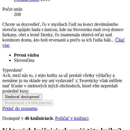
Počet strán
208
Chcete sa dozvedieť, čo v mysliach ľudí na konci devätnásteho
storočia spájalo hada s lasicou, kde na Slovensku mali svoj domov
šarkany, obri a lesné žienky, čo znamenala ohnivá reťaz nad
komínom domu, kto boli revenanti a prečo sa ich ľudia báli...
Čítať
viac
Pevná väzba
Slovenčina
Vypredané
Ach, mrzí nás to, z tejto knihy sa už predali všetky výtlačky a
nemáme ju na sklade my ani vydavateľ :( Teoreticky však môžete
mať šťastie v niektorých iných obchodoch, ktoré ešte nepredali
posledné kusy.
Sledovať dostupnosť
Rezervovať v kníhkupectve
Pridať do zoznamu
Dostupné v
46 knižniciach
.
Požičať v knižnici