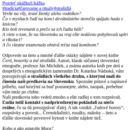
Pozrieť ukážku
Ukážka
#tradícia
#čarovanie a rituály
#strašidlá
Veríte na víly, lesné žienky alebo vodníkov?
Čo v mysliach ľudí na konci devätnásteho storočia spájalo hada s
lasicou?
Kto boli revenanti a prečo sa ich ľudia báli?
A viete o tom, že na Slovensku sa vraj ešte nedávno pohybovali upíri
a vlkolaci?
A čo vlastne znamenala ohnivá reťaz nad komínom?
Odpovede na tieto a mnohé ďalšie otázky nájdete v novej knihe
Čerti, bosorky a iné strašidlá
. Autori, klasik súčasnej slovenskej
etnografie, profesor Ján Michálek, a známa autorka kníh pre deti a
dospelých s etnografickým zameraním Dr. Katarína Nádaská, vám
porozprávajú
o strašidlách všetkého druhu, s ktorými mali do
činenia naši predkovia na Slovensku
. Spoznáte pútavé a napínavé
príbehy, nad ktorými sa buď pousmejete, alebo, naopak, prebehne
vám mráz po chrbte.
Naši predkovia toho vedeli mnoho a ešte radšej o tom rozprávali.
Ľudia totiž kontakt s nadprirodzeným pokladali za niečo
reálne
, čo sa dá porozprávať ďalej. A tak vznikli „ľudové horory“,
rozprávky a povesti... Černokňažníci, rusalky, mátohy – tieto a
ďalšie slovenské poverové bytosti v knihe nájdete tiež.
Koho a ako gniavila Mora?