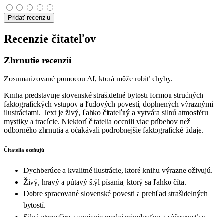
Pridať recenziu
Recenzie čitateľov
Zhrnutie recenzií
Zosumarizované pomocou AI, ktorá môže robiť chyby.
Kniha predstavuje slovenské strašidelné bytosti formou stručných
faktografických vstupov a ľudových povestí, doplnených výraznými
ilustráciami. Text je živý, ľahko čitateľný a vytvára silnú atmosféru
mystiky a tradície. Niektorí čitatelia ocenili viac príbehov než
odborného zhrnutia a očakávali podrobnejšie faktografické údaje.
Čitatelia oceňujú
Dychberúce a kvalitné ilustrácie, ktoré knihu výrazne oživujú.
Živý, hravý a pútavý štýl písania, ktorý sa ľahko číta.
Dobre spracované slovenské povesti a prehľad strašidelných
bytostí.
Silná atmosféra a spojenie medzi minulosťou a súčasnosťou.