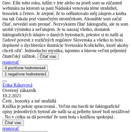
čaro. Ešte toho roku, tuším v lete alebo na jeseň som sa zúčastnil
webinára na ktorom sa pani Nádaská venovala téme strašidiel,
bosoriek a čertov. Je zrejmé, že to odštartovalo môj záujem a kniha
ma tak čakala pod vianočným stromčekom. Akonáhle som začal
čítať, nevedel som prestať. Nezvyknem čítať faktografiu, ale tu som
urobil výnimku a neľutujem. Je tu naozaj všetko, dostatok
faktografických údajov o daných bytostiach, priestor si tu našli aj
ľudové povesti z rozličných regiónov Slovenska a všetko to bolo
doplnené o dychberúce ilustrácie Svetozára Košického, ktoré akoby
chceli ožiť. Jednoducho mystika, tajomno a hlavne veľmi príjemný
čitateľský zážitok.
Čítať viac
reagovať
4 pozitívne hodnotenia
4
1 negatívne hodnotenie
1
Erika Rákayová
Overený zákazník
10.2.2021
Čerti , bosorky a iné strašidlá
Knižka je pekne spracovaná . Veľmi ma bavili tie faktografické
opisy jednotlivých bytostí ale našli sa aj príbehy ktoré boli nezáživné
. No v celku sa dá povedať že som bola s knižkou spokojná .
Čítať viac
reagovať