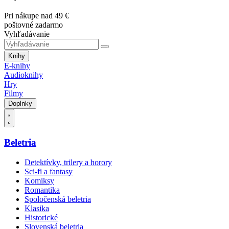
Pri nákupe nad 49 €
poštovné zadarmo
Vyhľadávanie
Knihy
E-knihy
Audioknihy
Hry
Filmy
Doplnky
Beletria
Detektívky, trilery a horory
Sci-fi a fantasy
Komiksy
Romantika
Spoločenská beletria
Klasika
Historické
Slovenská beletria