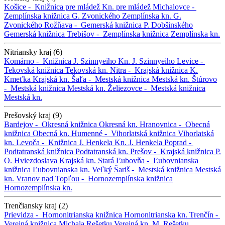
Košice -
Knižnica pre mládež
Kn. pre mládež
Michalovce -
Zemplínska knižnica G. Zvonického
Zemplínska kn. G.
Zvonického
Rožňava -
Gemerská knižnica P. Dobšinského
Gemerská knižnica
Trebišov -
Zemplínska knižnica
Zemplínska kn.
Nitriansky kraj (6)
Komárno -
Knižnica J. Szinnyeiho
Kn. J. Szinnyeiho
Levice -
Tekovská knižnica
Tekovská kn.
Nitra -
Krajská knižnica K.
Kmeťka
Krajská kn.
Šaľa -
Mestská knižnica
Mestská kn.
Štúrovo
-
Mestská knižnica
Mestská kn.
Želiezovce -
Mestská knižnica
Mestská kn.
Prešovský kraj (9)
Bardejov -
Okresná knižnica
Okresná kn.
Hranovnica -
Obecná
knižnica
Obecná kn.
Humenné -
Vihorlatská knižnica
Vihorlatská
kn.
Levoča -
Knižnica J. Henkela
Kn. J. Henkela
Poprad -
Podtatranská knižnica
Podtatranská kn.
Prešov -
Krajská knižnica P.
O. Hviezdoslava
Krajská kn.
Stará Ľubovňa -
Ľubovnianska
knižnica
Ľubovnianska kn.
Veľký Šariš -
Mestská knižnica
Mestská
kn.
Vranov nad Topľou -
Hornozemplínska knižnica
Hornozemplínska kn.
Trenčiansky kraj (2)
Prievidza -
Hornonitrianska knižnica
Hornonitrianska kn.
Trenčín -
Verejná knižnica Michala Rešetku
Verejná kn. M. Rešetku