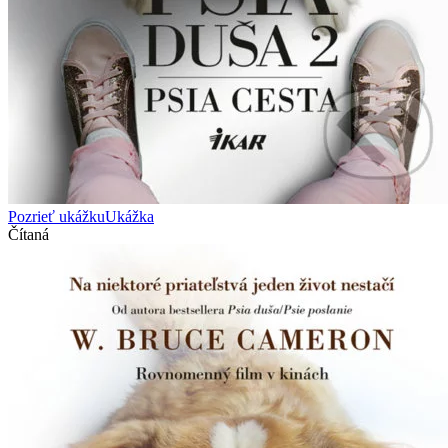
Pozrieť ukážku
Ukážka
Čítaná