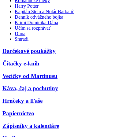
Romantické úteky
Harry Potter
Kapitán Stein a Notár Barbarič
Denník odvážneho bojka
Krimi Dominika Dána
Učím sa rozprávať
Duna
Smradi
Darčekové poukážky
Čítačky e-kníh
Vecičky od Martinusu
Káva, čaj a pochutiny
Hrnčeky a fľaše
Papiernictvo
Zápisníky a kalendáre