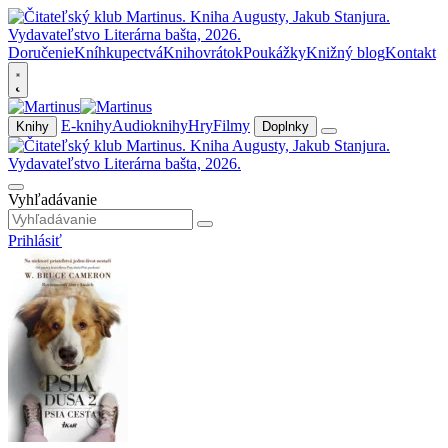
Doručenie
Kníhkupectvá
Knihovrátok
Poukážky
Knižný blog
Kontakt
E-knihy
Audioknihy
Hry
Filmy
Knihy
Doplnky
Vyhľadávanie
Prihlásiť