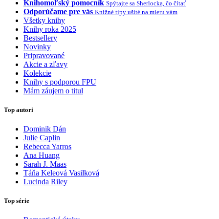
Knihomoľský pomocník
Spýtajte sa Sherlocka, čo čítať
Odporúčame pre vás
Knižné tipy ušité na mieru vám
Všetky knihy
Knihy roka 2025
Bestsellery
Novinky
Pripravované
Akcie a zľavy
Kolekcie
Knihy s podporou FPU
Mám záujem o titul
Top autori
Dominik Dán
Julie Caplin
Rebecca Yarros
Ana Huang
Sarah J. Maas
Táňa Keleová Vasilková
Lucinda Riley
Top série