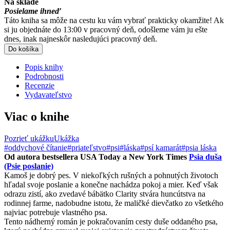
Na sklade
Posielame ihneď
Táto kniha sa môže na cestu ku vám vybrať prakticky okamžite! Ak
si ju objednáte do 13:00 v pracovný deň, odošleme vám ju ešte
dnes, inak najneskôr nasledujúci pracovný deň.
Do košíka
Popis knihy
Podrobnosti
Recenzie
Vydavateľstvo
Viac o knihe
Pozrieť ukážku
Ukážka
#oddychové čítanie
#priateľstvo
#psi
#láska
#psí kamarát
#psia láska
Od autora bestsellera USA Today a New York Times
Psia duša
(Psie poslanie)
Kamoš je dobrý pes. V niekoľkých rušných a pohnutých životoch
hľadal svoje poslanie a konečne nachádza pokoj a mier. Keď však
odrazu zistí, ako zvedavé bábätko Clarity stvára huncútstva na
rodinnej farme, nadobudne istotu, že maličké dievčatko zo všetkého
najviac potrebuje vlastného psa.
Tento nádherný román je pokračovaním cesty duše oddaného psa,