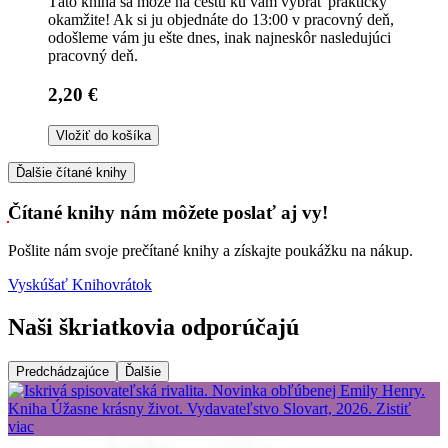
Táto kniha sa môže na cestu ku vám vybrať prakticky
okamžite! Ak si ju objednáte do 13:00 v pracovný deň,
odošleme vám ju ešte dnes, inak najneskôr nasledujúci
pracovný deň.
2,20 €
Vložiť do košíka
Ďalšie čítané knihy
Čítané knihy nám môžete poslať aj vy!
Pošlite nám svoje prečítané knihy a získajte poukážku na nákup.
Vyskúšať Knihovrátok
Naši škriatkovia odporúčajú
Predchádzajúce
Ďalšie