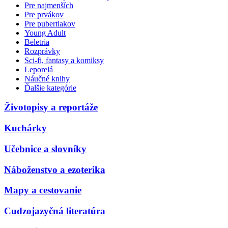
Pre najmenších
Pre prvákov
Pre pubertiakov
Young Adult
Beletria
Rozprávky
Sci-fi, fantasy a komiksy
Leporelá
Náučné knihy
Ďalšie kategórie
Životopisy a reportáže
Kuchárky
Učebnice a slovníky
Náboženstvo a ezoterika
Mapy a cestovanie
Cudzojazyčná literatúra