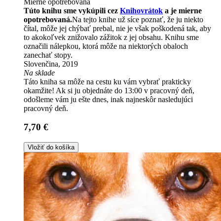
Mierne opotrebovaná
Túto knihu sme vykúpili cez
Knihovrátok
a je mierne
opotrebovaná.
Na tejto knihe už síce poznať, že ju niekto
čítal, môže jej chýbať prebal, nie je však poškodená tak, aby
to akokoľvek znižovalo zážitok z jej obsahu. Knihu sme
označili nálepkou, ktorá môže na niektorých obaloch
zanechať stopy.
Slovenčina, 2019
Na sklade
Táto kniha sa môže na cestu ku vám vybrať prakticky
okamžite! Ak si ju objednáte do 13:00 v pracovný deň,
odošleme vám ju ešte dnes, inak najneskôr nasledujúci
pracovný deň.
7,70 €
Vložiť do košíka