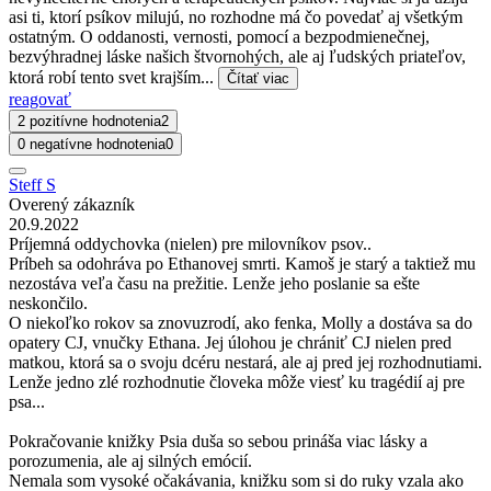
asi ti, ktorí psíkov milujú, no rozhodne má čo povedať aj všetkým
ostatným. O oddanosti, vernosti, pomocí a bezpodmienečnej,
bezvýhradnej láske našich štvornohých, ale aj ľudských priateľov,
ktorá robí tento svet krajším...
Čítať viac
reagovať
2 pozitívne hodnotenia
2
0 negatívne hodnotenia
0
Steff S
Overený zákazník
20.9.2022
Príjemná oddychovka (nielen) pre milovníkov psov..
Príbeh sa odohráva po Ethanovej smrti. Kamoš je starý a taktiež mu
nezostáva veľa času na prežitie. Lenže jeho poslanie sa ešte
neskončilo.
O niekoľko rokov sa znovuzrodí, ako fenka, Molly a dostáva sa do
opatery CJ, vnučky Ethana. Jej úlohou je chrániť CJ nielen pred
matkou, ktorá sa o svoju dcéru nestará, ale aj pred jej rozhodnutiami.
Lenže jedno zlé rozhodnutie človeka môže viesť ku tragédií aj pre
psa...
Pokračovanie knižky Psia duša so sebou prináša viac lásky a
porozumenia, ale aj silných emócií.
Nemala som vysoké očakávania, knižku som si do ruky vzala ako