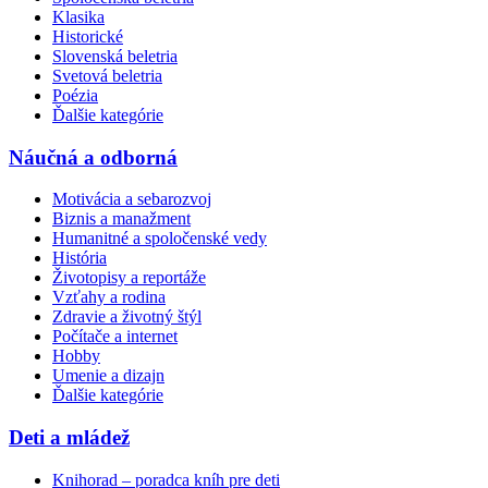
Klasika
Historické
Slovenská beletria
Svetová beletria
Poézia
Ďalšie kategórie
Náučná a odborná
Motivácia a sebarozvoj
Biznis a manažment
Humanitné a spoločenské vedy
História
Životopisy a reportáže
Vzťahy a rodina
Zdravie a životný štýl
Počítače a internet
Hobby
Umenie a dizajn
Ďalšie kategórie
Deti a mládež
Knihorad – poradca kníh pre deti