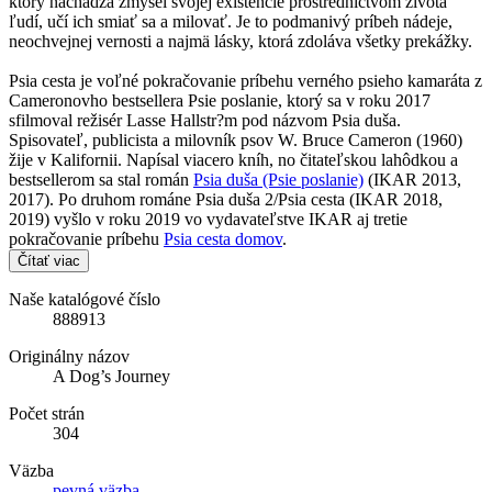
ktorý nachádza zmysel svojej existencie prostredníctvom života
ľudí, učí ich smiať sa a milovať. Je to podmanivý príbeh nádeje,
neochvejnej vernosti a najmä lásky, ktorá zdoláva všetky prekážky.
Psia cesta je voľné pokračovanie príbehu verného psieho kamaráta z
Cameronovho bestsellera Psie poslanie, ktorý sa v roku 2017
sfilmoval režisér Lasse Hallstr?m pod názvom Psia duša.
Spisovateľ, publicista a milovník psov W. Bruce Cameron (1960)
žije v Kalifornii. Napísal viacero kníh, no čitateľskou lahôdkou a
bestsellerom sa stal román
Psia duša (Psie poslanie)
(IKAR 2013,
2017). Po druhom románe Psia duša 2/Psia cesta (IKAR 2018,
2019) vyšlo v roku 2019 vo vydavateľstve IKAR aj tretie
pokračovanie príbehu
Psia cesta domov
.
Čítať viac
Naše katalógové číslo
888913
Originálny názov
A Dog’s Journey
Počet strán
304
Väzba
pevná väzba