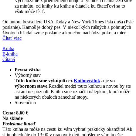
Vychádzame z priemerného údaju o rýchlosti čítania 230 slov
za minútu, od knihy ku knihe a čitateľa ku čitateľovi sa to
však môže líšiť.
Od autora bestsellera USA Today a New York Times Psia duša (Psie
poslanie). Kamoš je dobrý pes. V niekoľkých rušných a pohnutých
životoch hľadal svoje poslanie a konečne nachádza pokoj a mier...
Čítať viac
Kniha
E-kniha
Čítaná
Pevná väzba
Výborný stav
Túto knihu sme vykúpili cez
Knihovrátok
a je vo
výbornom stave.
Rozdiel medzi touto knihou a novou by ste
asi ani nespoznali. Knihu sme označili nálepkou, ktorá môže
na niektorých obaloch zanechať stopy.
Slovenčina
Cena:
8,60 €
Na sklade
Posielame ihneď
Táto kniha sa môže na cestu ku vám vybrať prakticky okamžite! Ak
si ju objednáte do 13:00 v pracovný deň, odošleme vám ju ešte