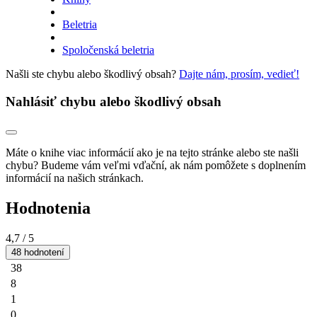
Beletria
Spoločenská beletria
Našli ste chybu alebo škodlivý obsah?
Dajte nám, prosím, vedieť!
Nahlásiť chybu alebo škodlivý obsah
Máte o knihe viac informácií ako je na tejto stránke alebo ste našli
chybu? Budeme vám veľmi vďační, ak nám pomôžete s doplnením
informácií na našich stránkach.
Hodnotenia
4,7
/ 5
48 hodnotení
38
8
1
0