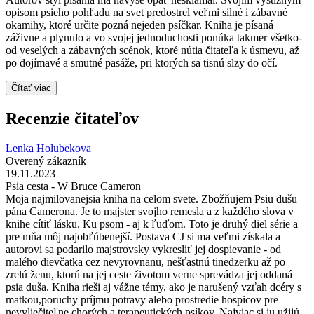
opisom psieho pohľadu na svet predostrel veľmi silné i zábavné
okamihy, ktoré určite pozná nejeden psíčkar. Kniha je písaná
záživne a plynulo a vo svojej jednoduchosti ponúka takmer všetko-
od veselých a zábavných scénok, ktoré nútia čitateľa k úsmevu, až
po dojímavé a smutné pasáže, pri ktorých sa tisnú slzy do očí.
Čítať viac
Recenzie čitateľov
Lenka Holubekova
Overený zákazník
19.11.2023
Psia cesta - W Bruce Cameron
Moja najmilovanejsia kniha na celom svete. Zbožňujem Psiu dušu
pána Camerona. Je to majster svojho remesla a z každého slova v
knihe cítiť lásku. Ku psom - aj k ľuďom. Toto je druhý diel série a
pre mňa môj najobľúbenejší. Postava CJ si ma veľmi získala a
autorovi sa podarilo majstrovsky vykresliť jej dospievanie - od
malého dievčatka cez nevyrovnanu, nešťastnú tinedzerku až po
zrelú ženu, ktorú na jej ceste životom verne sprevádza jej oddaná
psia duša. Kniha rieši aj vážne témy, ako je narušený vzťah dcéry s
matkou,poruchy príjmu potravy alebo prostredie hospicov pre
nevyliečiteľne chorých a terapeutických psíkov. Najviac si ju užijú