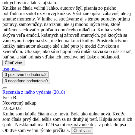
oddychovku a tak sa aj stalo.
Knižka sa čítala veľmi ľahko, autorov štýl písania zo psieho
pohľadu mi sadol už v orvej knižke. Výstižne opísal zábavné, ale aj
smutné momenty. V knihe sa stretávame aj s témou poruchy príjmu
potravy, samovraždy, narcizmu, ale aj mnoho iných tém, ktoré
môžeme sledovať z pohľadu domáceho miláčika. Kniha v sebe
skrýva veľa emócií, krásnych aj zároveň smutných, pri ktorých sa
vám vynorí nejedna slza, nie len na konci knihy. Prostredníctvom
knižky nám autor ukazuje aké silné puto je medzi človekom a
zvieraťom. Ukazuje, ako sú schopní naši miláčikovia sa o nás starať,
báť sa, a stáť pri nás vďaka ich neochvejnej láske a oddanosti.
Čítať viac
reagovať
3 pozitívne hodnotenia
3
0 negatívne hodnotenia
0
Recenzia z iného vydania (2018)
Iveta B.
Neoverený nákup
22.8.2022
Knihu som kúpila čítanú ako novú. Bola ako úplne nová. Keďže
som čítala prvý diel, tešila som sa na druhý aj tretí. Kúpila som si ich
spolu. Nesklamali ma. Páči sa mi rozprávanie deja z pohľadu psa.
Obidve som veľmi rýchlo prečítala.
Čítať viac