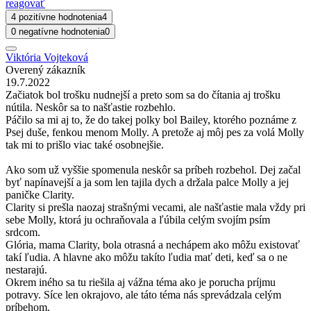
reagovať
4 pozitívne hodnotenia
4
0 negatívne hodnotenia
0
Viktória Vojteková
Overený zákazník
19.7.2022
Začiatok bol trošku nudnejší a preto som sa do čítania aj trošku
nútila. Neskôr sa to našťastie rozbehlo.
Páčilo sa mi aj to, že do takej polky bol Bailey, ktorého poznáme z
Psej duše, fenkou menom Molly. A pretože aj môj pes za volá Molly
tak mi to prišlo viac také osobnejšie.
Ako som už vyššie spomenula neskôr sa príbeh rozbehol. Dej začal
byť napínavejší a ja som len tajila dych a držala palce Molly a jej
paničke Clarity.
Clarity si prešla naozaj strašnými vecami, ale našťastie mala vždy pri
sebe Molly, ktorá ju ochraňovala a ľúbila celým svojím psím
srdcom.
Glória, mama Clarity, bola otrasná a nechápem ako môžu existovať
takí ľudia. A hlavne ako môžu takíto ľudia mať deti, keď sa o ne
nestarajú.
Okrem iného sa tu riešila aj vážna téma ako je porucha príjmu
potravy. Síce len okrajovo, ale táto téma nás sprevádzala celým
príbehom.