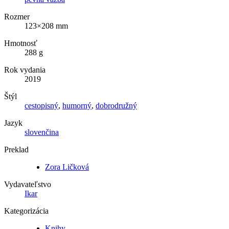
Rozmer
123×208 mm
Hmotnosť
288 g
Rok vydania
2019
Štýl
cestopisný
,
humorný
,
dobrodružný
Jazyk
slovenčina
Preklad
Zora Ličková
Vydavateľstvo
Ikar
Kategorizácia
Knihy