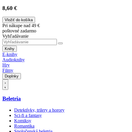
8,60 €
Vložiť do košíka
Pri nákupe nad 49 €
poštovné zadarmo
Vyhľadávanie
Knihy
E-knihy
Audioknihy
Hry
Filmy
Doplnky
Beletria
Detektívky, trilery a horory
Sci-fi a fantasy
Komiksy
Romantika
Spoločenská beletria