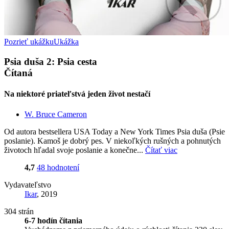
Pozrieť ukážku
Ukážka
Psia duša 2: Psia cesta
Čítaná
Na niektoré priateľstvá jeden život nestačí
W. Bruce Cameron
Od autora bestsellera USA Today a New York Times Psia duša (Psie
poslanie). Kamoš je dobrý pes. V niekoľkých rušných a pohnutých
životoch hľadal svoje poslanie a konečne...
Čítať viac
4,7
48 hodnotení
Vydavateľstvo
Ikar
, 2019
304 strán
6-7 hodín čítania