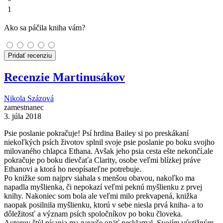
1
Ako sa páčila kniha vám?
Pridať recenziu
Recenzie Martinusákov
Nikola Százová
zamestnanec
3. júla 2018
Psie poslanie pokračuje! Psí hrdina Bailey si po preskákaní
niekoľkých psích životov splnil svoje psie poslanie po boku svojho
milovaného chlapca Ethana. Avšak jeho psia cesta ešte nekončí,ale
pokračuje po boku dievčaťa Clarity, osobe veľmi blízkej práve
Ethanovi a ktorá ho neopísateľne potrebuje.
Po knižke som najprv siahala s menšou obavou, nakoľko ma
napadla myšlienka, či nepokazí veľmi peknú myšlienku z prvej
knihy. Nakoniec som bola ale veľmi milo prekvapená, knižka
naopak posilnila myšlienku, ktorú v sebe niesla prvá kniha- a to
dôležitosť a význam psích spoločníkov po boku človeka.
Autorov štýl písania ma navyše opäť nesklamal. Svojím výstižným