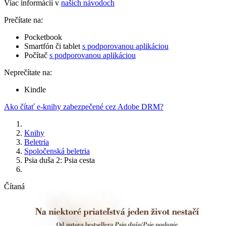
Viac informácií v
našich návodoch
Prečítate na:
Pocketbook
Smartfón či tablet
s podporovanou aplikáciou
Počítač
s podporovanou aplikáciou
Neprečítate na:
Kindle
Ako čítať e-knihy zabezpečené cez Adobe DRM?
Knihy
Beletria
Spoločenská beletria
Psia duša 2: Psia cesta
Čítaná