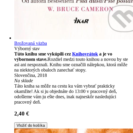
Brožovaná väzba
Výborný stav
Túto knihu sme vykúpili cez
Knihovrátok
a je vo
výbornom stave.
Rozdiel medzi touto knihou a novou by ste
asi ani nespoznali. Knihu sme označili nálepkou, ktorá môže
na niektorých obaloch zanechať stopy.
Slovenčina, 2018
Na sklade
Táto kniha sa môže na cestu ku vám vybrať prakticky
okamžite! Ak si ju objednáte do 13:00 v pracovný deň,
odošleme vám ju ešte dnes, inak najneskôr nasledujúci
pracovný deň.
2,40 €
Vložiť do košíka