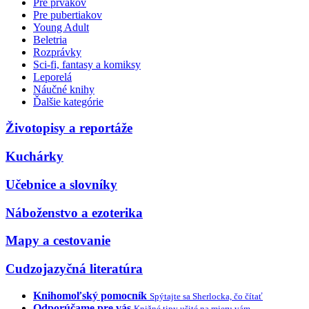
Pre prvákov
Pre pubertiakov
Young Adult
Beletria
Rozprávky
Sci-fi, fantasy a komiksy
Leporelá
Náučné knihy
Ďalšie kategórie
Životopisy a reportáže
Kuchárky
Učebnice a slovníky
Náboženstvo a ezoterika
Mapy a cestovanie
Cudzojazyčná literatúra
Knihomoľský pomocník
Spýtajte sa Sherlocka, čo čítať
Odporúčame pre vás
Knižné tipy ušité na mieru vám