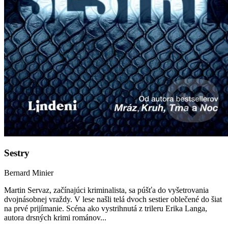
Sestry
Bernard Minier
Martin Servaz, začínajúci kriminalista, sa púšťa do vyšetrovania
dvojnásobnej vraždy. V lese našli telá dvoch sestier oblečené do šiat
na prvé prijímanie. Scéna ako vystrihnutá z trileru Erika Langa,
autora drsných krimi románov...