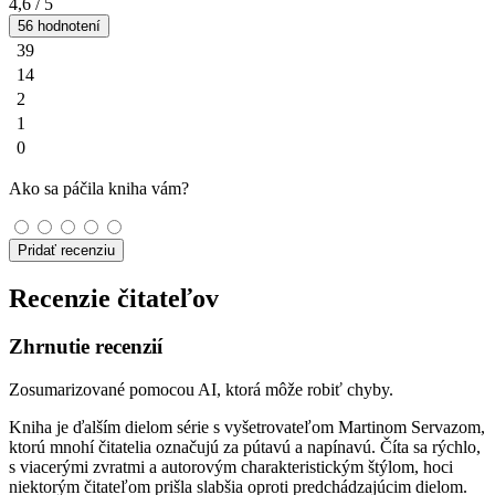
4,6
/ 5
56 hodnotení
39
14
2
1
0
Ako sa páčila kniha vám?
Pridať recenziu
Recenzie čitateľov
Zhrnutie recenzií
Zosumarizované pomocou AI, ktorá môže robiť chyby.
Kniha je ďalším dielom série s vyšetrovateľom Martinom Servazom,
ktorú mnohí čitatelia označujú za pútavú a napínavú. Číta sa rýchlo,
s viacerými zvratmi a autorovým charakteristickým štýlom, hoci
niektorým čitateľom prišla slabšia oproti predchádzajúcim dielom.