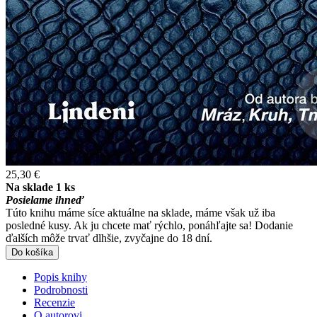
25,30 €
Na sklade 1 ks
Posielame ihneď
Túto knihu máme síce aktuálne na sklade, máme však už iba
posledné kusy. Ak ju chcete mať rýchlo, ponáhľajte sa! Dodanie
ďalších môže trvať dlhšie, zvyčajne do 18 dní.
Do košíka
Popis knihy
Podrobnosti
Recenzie
O autorovi