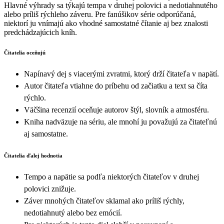
Hlavné výhrady sa týkajú tempa v druhej polovici a nedotiahnutého
alebo príliš rýchleho záveru. Pre fanúšikov série odporúčaná,
niektorí ju vnímajú ako vhodné samostatné čítanie aj bez znalosti
predchádzajúcich kníh.
Čitatelia oceňujú
Napínavý dej s viacerými zvratmi, ktorý drží čitateľa v napätí.
Autor čitateľa vtiahne do príbehu od začiatku a text sa číta
rýchlo.
Väčšina recenzií oceňuje autorov štýl, slovník a atmosféru.
Kniha nadväzuje na sériu, ale mnohí ju považujú za čitateľnú
aj samostatne.
Čitatelia ďalej hodnotia
Tempo a napätie sa podľa niektorých čitateľov v druhej
polovici znižuje.
Záver mnohých čitateľov sklamal ako príliš rýchly,
nedotiahnutý alebo bez emócií.