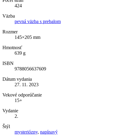
Počet strán
424
Väzba
pevná väzba s prebalom
Rozmer
145×205 mm
Hmotnosť
639 g
ISBN
9788056637609
Dátum vydania
27. 11. 2023
Vekové odporúčanie
15+
Vydanie
2.
Štýl
mysteriózny
,
napínavý