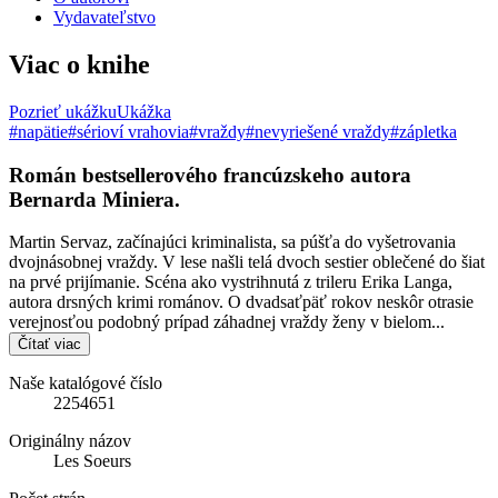
Vydavateľstvo
Viac o knihe
Pozrieť ukážku
Ukážka
#napätie
#sérioví vrahovia
#vraždy
#nevyriešené vraždy
#zápletka
Román bestsellerového francúzskeho autora
Bernarda Miniera.
Martin Servaz, začínajúci kriminalista, sa púšťa do vyšetrovania
dvojnásobnej vraždy. V lese našli telá dvoch sestier oblečené do šiat
na prvé prijímanie. Scéna ako vystrihnutá z trileru Erika Langa,
autora drsných krimi románov. O dvadsaťpäť rokov neskôr otrasie
verejnosťou podobný prípad záhadnej vraždy ženy v bielom...
Čítať viac
Naše katalógové číslo
2254651
Originálny názov
Les Soeurs