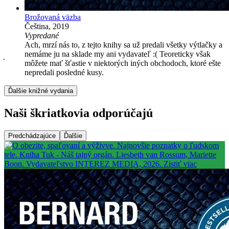
Brožovaná väzba
Čeština, 2019
Vypredané
Ach, mrzí nás to, z tejto knihy sa už predali všetky výtlačky a
nemáme ju na sklade my ani vydavateľ :( Teoreticky však
môžete mať šťastie v niektorých iných obchodoch, ktoré ešte
nepredali posledné kusy.
Ďalšie knižné vydania
Naši škriatkovia odporúčajú
Predchádzajúce
Ďalšie