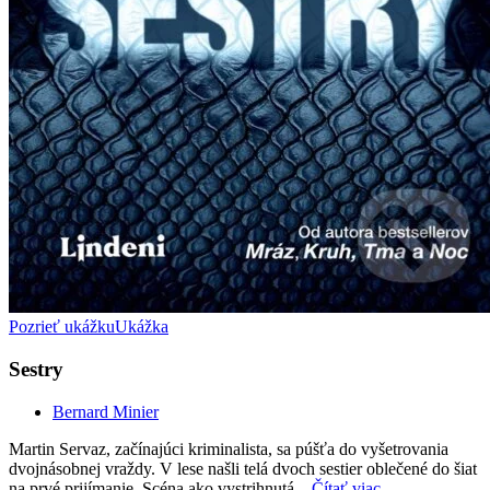
Pozrieť ukážku
Ukážka
Sestry
Bernard Minier
Martin Servaz, začínajúci kriminalista, sa púšťa do vyšetrovania
dvojnásobnej vraždy. V lese našli telá dvoch sestier oblečené do šiat
na prvé prijímanie. Scéna ako vystrihnutá...
Čítať viac