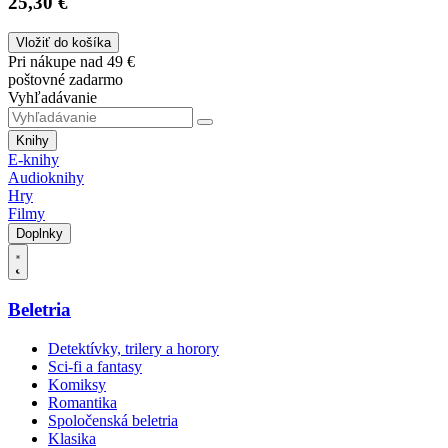
25,30 €
Vložiť do košíka
Pri nákupe nad 49 €
poštovné zadarmo
Vyhľadávanie
Knihy
E-knihy
Audioknihy
Hry
Filmy
Doplnky
Beletria
Detektívky, trilery a horory
Sci-fi a fantasy
Komiksy
Romantika
Spoločenská beletria
Klasika