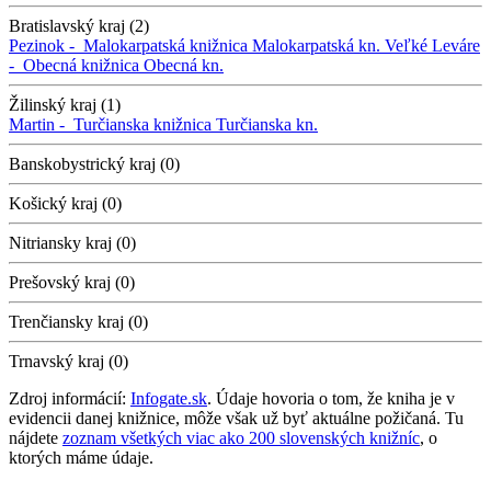
Bratislavský kraj (2)
Pezinok -
Malokarpatská knižnica
Malokarpatská kn.
Veľké Leváre
-
Obecná knižnica
Obecná kn.
Žilinský kraj (1)
Martin -
Turčianska knižnica
Turčianska kn.
Banskobystrický kraj (0)
Košický kraj (0)
Nitriansky kraj (0)
Prešovský kraj (0)
Trenčiansky kraj (0)
Trnavský kraj (0)
Zdroj informácií:
Infogate.sk
. Údaje hovoria o tom, že kniha je v
evidencii danej knižnice, môže však už byť aktuálne požičaná. Tu
nájdete
zoznam všetkých viac ako 200 slovenských knižníc
, o
ktorých máme údaje.