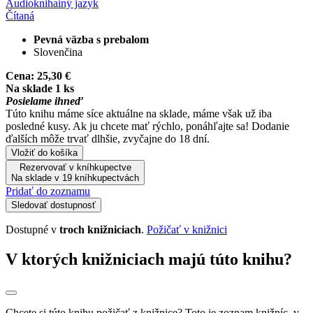
Audiokniha
iný jazyk
Čítaná
Pevná väzba s prebalom
Slovenčina
Cena:
25,30 €
Na sklade 1 ks
Posielame ihneď
Túto knihu máme síce aktuálne na sklade, máme však už iba
posledné kusy. Ak ju chcete mať rýchlo, ponáhľajte sa! Dodanie
ďalších môže trvať dlhšie, zvyčajne do 18 dní.
Vložiť do košíka
Rezervovať v kníhkupectve
Na sklade v 19 kníhkupectvách
Pridať do zoznamu
Sledovať dostupnosť
Dostupné v
troch knižniciach
.
Požičať v knižnici
V ktorých knižniciach majú túto knihu?
Chcete si túto knihu požičať z knižnice? Toto je zoznam knižníc, v