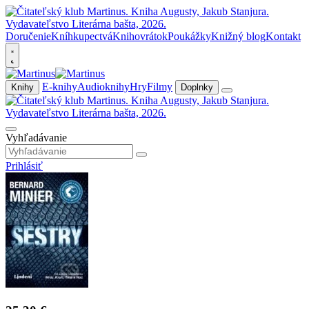
Doručenie
Kníhkupectvá
Knihovrátok
Poukážky
Knižný blog
Kontakt
E-knihy
Audioknihy
Hry
Filmy
Knihy
Doplnky
Vyhľadávanie
Prihlásiť