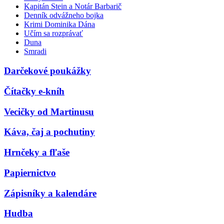
Kapitán Stein a Notár Barbarič
Denník odvážneho bojka
Krimi Dominika Dána
Učím sa rozprávať
Duna
Smradi
Darčekové poukážky
Čítačky e-kníh
Vecičky od Martinusu
Káva, čaj a pochutiny
Hrnčeky a fľaše
Papiernictvo
Zápisníky a kalendáre
Hudba