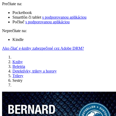
Prečítate na:
Pocketbook
Smartfón či tablet
s podporovanou aplikáciou
Počítač
s podporovanou aplikáciou
Neprečítate na:
Kindle
Ako čítať e-knihy zabezpečené cez Adobe DRM?
Knihy
Beletria
Detektívky, trilery a horory
Trilery
Sestry