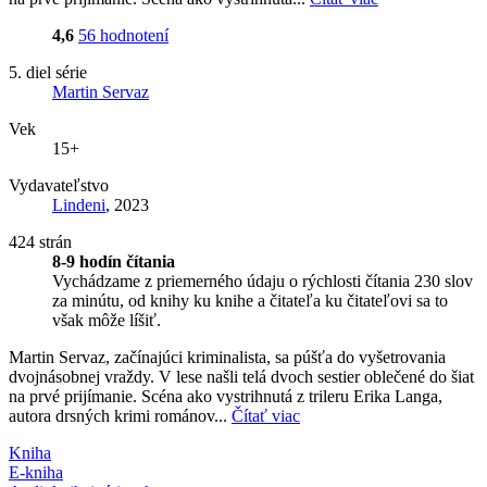
4,6
56 hodnotení
5. diel série
Martin Servaz
Vek
15+
Vydavateľstvo
Lindeni
, 2023
424 strán
8-9 hodín čítania
Vychádzame z priemerného údaju o rýchlosti čítania 230 slov
za minútu, od knihy ku knihe a čitateľa ku čitateľovi sa to
však môže líšiť.
Martin Servaz, začínajúci kriminalista, sa púšťa do vyšetrovania
dvojnásobnej vraždy. V lese našli telá dvoch sestier oblečené do šiat
na prvé prijímanie. Scéna ako vystrihnutá z trileru Erika Langa,
autora drsných krimi románov...
Čítať viac
Kniha
E-kniha