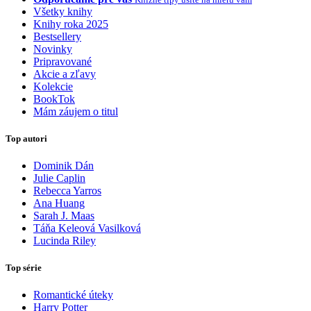
Všetky knihy
Knihy roka 2025
Bestsellery
Novinky
Pripravované
Akcie a zľavy
Kolekcie
BookTok
Mám záujem o titul
Top autori
Dominik Dán
Julie Caplin
Rebecca Yarros
Ana Huang
Sarah J. Maas
Táňa Keleová Vasilková
Lucinda Riley
Top série
Romantické úteky
Harry Potter