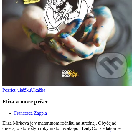
Pozrieť ukážku
Ukážka
Eliza a more príšer
Francesca Zappia
Eliza Mirková je v maturitnom ročníku na strednej. Obyčajné
dievča, o ktoré štyri roky nikto nezakopol. LadyConstellation je