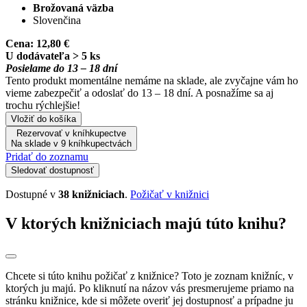
Brožovaná väzba
Slovenčina
Cena:
12,80 €
U dodávateľa > 5 ks
Posielame do 13 – 18 dní
Tento produkt momentálne nemáme na sklade, ale zvyčajne vám ho
vieme zabezpečiť a odoslať do 13 – 18 dní. A posnažíme sa aj
trochu rýchlejšie!
Vložiť do košíka
Rezervovať v kníhkupectve
Na sklade v 9 kníhkupectvách
Pridať do zoznamu
Sledovať dostupnosť
Dostupné v
38 knižniciach
.
Požičať v knižnici
V ktorých knižniciach majú túto knihu?
Chcete si túto knihu požičať z knižnice? Toto je zoznam knižníc, v
ktorých ju majú. Po kliknutí na názov vás presmerujeme priamo na
stránku knižnice, kde si môžete overiť jej dostupnosť a prípadne ju