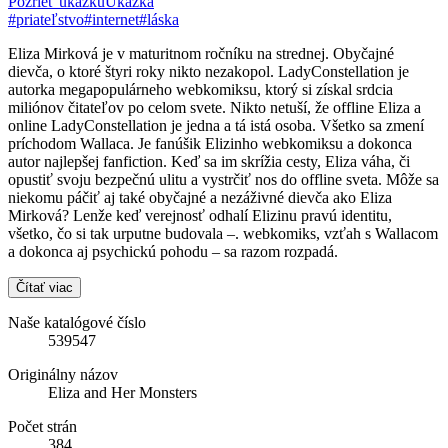
Pozrieť ukážku
Ukážka
#priateľstvo
#internet
#láska
Eliza Mirková je v maturitnom ročníku na strednej. Obyčajné
dievča, o ktoré štyri roky nikto nezakopol. LadyConstellation je
autorka megapopulárneho webkomiksu, ktorý si získal srdcia
miliónov čitateľov po celom svete. Nikto netuší, že offline Eliza a
online LadyConstellation je jedna a tá istá osoba. Všetko sa zmení
príchodom Wallaca. Je fanúšik Elizinho webkomiksu a dokonca
autor najlepšej fanfiction. Keď sa im skrížia cesty, Eliza váha, či
opustiť svoju bezpečnú ulitu a vystrčiť nos do offline sveta. Môže sa
niekomu páčiť aj také obyčajné a nezáživné dievča ako Eliza
Mirková? Lenže keď verejnosť odhalí Elizinu pravú identitu,
všetko, čo si tak urputne budovala –. webkomiks, vzťah s Wallacom
a dokonca aj psychickú pohodu – sa razom rozpadá.
Čítať viac
Naše katalógové číslo
539547
Originálny názov
Eliza and Her Monsters
Počet strán
384