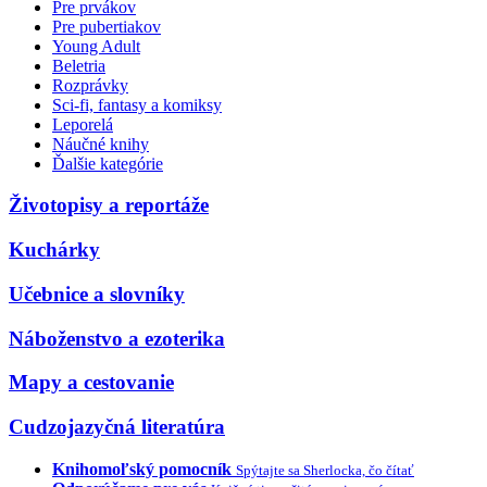
Pre prvákov
Pre pubertiakov
Young Adult
Beletria
Rozprávky
Sci-fi, fantasy a komiksy
Leporelá
Náučné knihy
Ďalšie kategórie
Životopisy a reportáže
Kuchárky
Učebnice a slovníky
Náboženstvo a ezoterika
Mapy a cestovanie
Cudzojazyčná literatúra
Knihomoľský pomocník
Spýtajte sa Sherlocka, čo čítať