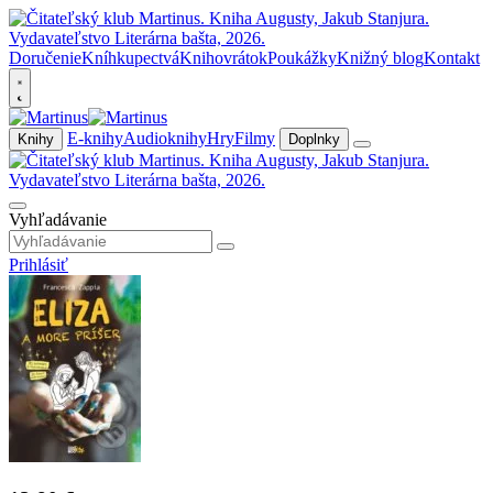
Doručenie
Kníhkupectvá
Knihovrátok
Poukážky
Knižný blog
Kontakt
E-knihy
Audioknihy
Hry
Filmy
Knihy
Doplnky
Vyhľadávanie
Prihlásiť