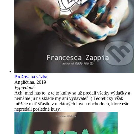
Brožovaná väzba
Angličtina, 2019
Vypredané
Ach, mrzí nás to, z tejto knihy sa už predali všetky výtlačky a
nemáme ju na sklade my ani vydavateľ :( Teoreticky však
môžete mať šťastie v niektorých iných obchodoch, ktoré ešte
nepredali posledné kusy.