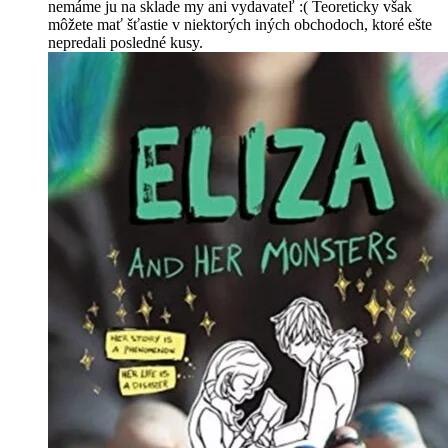
nemáme ju na sklade my ani vydavateľ :( Teoreticky však
môžete mať šťastie v niektorých iných obchodoch, ktoré ešte
nepredali posledné kusy.