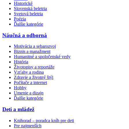
Historické
Slovenská beletria
Svetová beletria
Poézia
Ďalšie kategórie
Náučná a odborná
Motivácia a sebarozvoj
Biznis a manažment
Humanitné a spoločenské vedy
História
Životopisy a reportáže
Vzťahy a rodina
Zdravie a životný štýl
Počítače a internet
Hobby
Umenie a dizajn
Ďalšie kategórie
Deti a mládež
Knihorad – poradca kníh pre deti
Pre najmenších