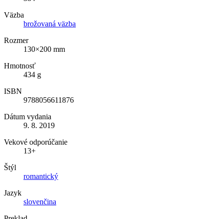
Väzba
brožovaná väzba
Rozmer
130×200 mm
Hmotnosť
434 g
ISBN
9788056611876
Dátum vydania
9. 8. 2019
Vekové odporúčanie
13+
Štýl
romantický
Jazyk
slovenčina
Preklad