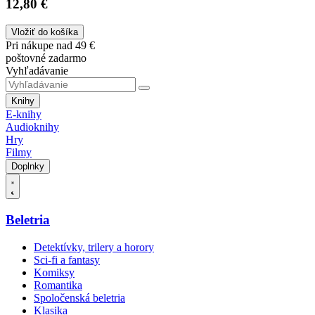
12,80 €
Vložiť do košíka
Pri nákupe nad 49 €
poštovné zadarmo
Vyhľadávanie
Knihy
E-knihy
Audioknihy
Hry
Filmy
Doplnky
Beletria
Detektívky, trilery a horory
Sci-fi a fantasy
Komiksy
Romantika
Spoločenská beletria
Klasika