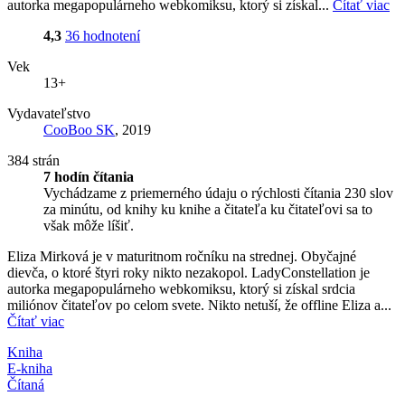
autorka megapopulárneho webkomiksu, ktorý si získal...
Čítať viac
4,3
36 hodnotení
Vek
13+
Vydavateľstvo
CooBoo SK
, 2019
384 strán
7 hodín čítania
Vychádzame z priemerného údaju o rýchlosti čítania 230 slov
za minútu, od knihy ku knihe a čitateľa ku čitateľovi sa to
však môže líšiť.
Eliza Mirková je v maturitnom ročníku na strednej. Obyčajné
dievča, o ktoré štyri roky nikto nezakopol. LadyConstellation je
autorka megapopulárneho webkomiksu, ktorý si získal srdcia
miliónov čitateľov po celom svete. Nikto netuší, že offline Eliza a...
Čítať viac
Kniha
E-kniha
Čítaná