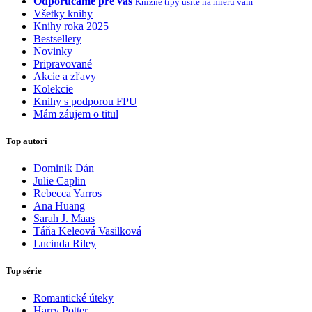
Odporúčame pre vás
Knižné tipy ušité na mieru vám
Všetky knihy
Knihy roka 2025
Bestsellery
Novinky
Pripravované
Akcie a zľavy
Kolekcie
Knihy s podporou FPU
Mám záujem o titul
Top autori
Dominik Dán
Julie Caplin
Rebecca Yarros
Ana Huang
Sarah J. Maas
Táňa Keleová Vasilková
Lucinda Riley
Top série
Romantické úteky
Harry Potter