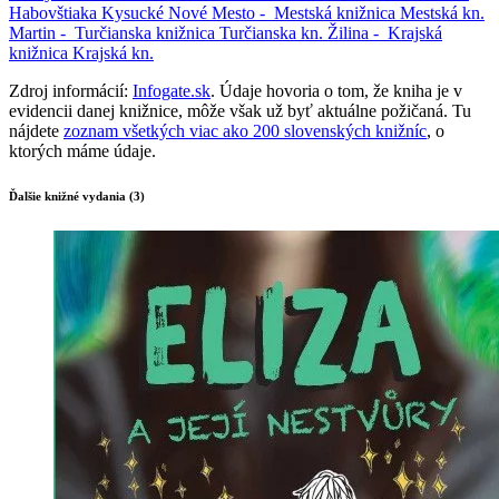
Habovštiaka
Kysucké Nové Mesto -
Mestská knižnica
Mestská kn.
Martin -
Turčianska knižnica
Turčianska kn.
Žilina -
Krajská
knižnica
Krajská kn.
Zdroj informácií:
Infogate.sk
. Údaje hovoria o tom, že kniha je v
evidencii danej knižnice, môže však už byť aktuálne požičaná. Tu
nájdete
zoznam všetkých viac ako 200 slovenských knižníc
, o
ktorých máme údaje.
Ďalšie knižné vydania (3)