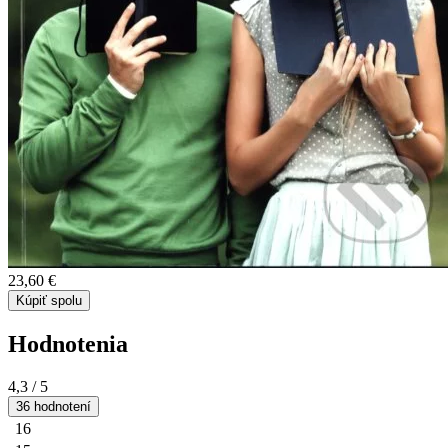
23,60 €
Kúpiť spolu
Hodnotenia
4,3
/ 5
36 hodnotení
16