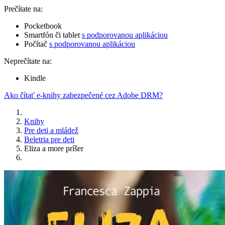
Prečítate na:
Pocketbook
Smartfón či tablet
s podporovanou aplikáciou
Počítač
s podporovanou aplikáciou
Neprečítate na:
Kindle
Ako čítať e-knihy zabezpečené cez Adobe DRM?
Knihy
Pre deti a mládež
Beletria pre deti
Eliza a more príšer