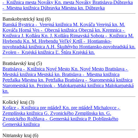
-
Knižnica mesta Nováky
Kn. mesta Nováky
Bratislava-Dúbravka
-
Miestna knižnica Dúbravka
Miestna kn. Dúbravka
Banskobystrický kraj (6)
Banská Bystrica -
Verejná knižnica M. Kováča
Verejná kn. M.
Kováča
Horná Ves -
Obecná knižnica
Obecná kn.
Kremnica -
Knižnica J. Kollára
Kn. J. Kollára
Rimavská Sobota -
Knižnica M.
Hrebendu
Kn. M. Hrebendu
Veľký Krtíš -
Hontiansko-
novohradská knižnica A.H. Škultétyho
Hontiansko-novohradská kn.
Zvolen -
Krajská knižnica Ľ. Štúra
Krajská kn.
Bratislavský kraj (5)
Bratislava -
Knižnica Nové Mesto
Kn. Nové Mesto
Bratislava -
Mestská knižnica
Mestská kn.
Bratislava -
Miestna knižnica
Petržalka
Miestna kn. Petržalka
Bratislava -
Staromestská knižnica
Staromestská kn.
Pezinok -
Malokarpatská knižnica
Malokarpatská
kn.
Košický kraj (3)
Košice -
Knižnica pre mládež
Kn. pre mládež
Michalovce -
Zemplínska knižnica G. Zvonického
Zemplínska kn. G.
Zvonického
Rožňava -
Gemerská knižnica P. Dobšinského
Gemerská knižnica
Nitriansky kraj (6)