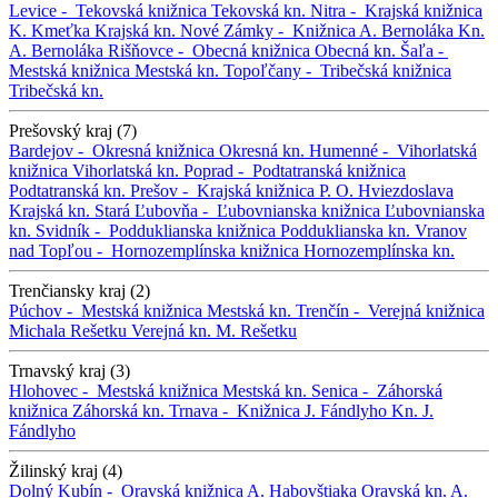
Levice -
Tekovská knižnica
Tekovská kn.
Nitra -
Krajská knižnica
K. Kmeťka
Krajská kn.
Nové Zámky -
Knižnica A. Bernoláka
Kn.
A. Bernoláka
Rišňovce -
Obecná knižnica
Obecná kn.
Šaľa -
Mestská knižnica
Mestská kn.
Topoľčany -
Tribečská knižnica
Tribečská kn.
Prešovský kraj (7)
Bardejov -
Okresná knižnica
Okresná kn.
Humenné -
Vihorlatská
knižnica
Vihorlatská kn.
Poprad -
Podtatranská knižnica
Podtatranská kn.
Prešov -
Krajská knižnica P. O. Hviezdoslava
Krajská kn.
Stará Ľubovňa -
Ľubovnianska knižnica
Ľubovnianska
kn.
Svidník -
Podduklianska knižnica
Podduklianska kn.
Vranov
nad Topľou -
Hornozemplínska knižnica
Hornozemplínska kn.
Trenčiansky kraj (2)
Púchov -
Mestská knižnica
Mestská kn.
Trenčín -
Verejná knižnica
Michala Rešetku
Verejná kn. M. Rešetku
Trnavský kraj (3)
Hlohovec -
Mestská knižnica
Mestská kn.
Senica -
Záhorská
knižnica
Záhorská kn.
Trnava -
Knižnica J. Fándlyho
Kn. J.
Fándlyho
Žilinský kraj (4)
Dolný Kubín -
Oravská knižnica A. Habovštiaka
Oravská kn. A.