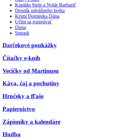
Kapitán Stein a Notár Barbarič
Denník odvážneho bojka
Krimi Dominika Dána
Učím sa rozprávať
Duna
Smradi
Darčekové poukážky
Čítačky e-kníh
Vecičky od Martinusu
Káva, čaj a pochutiny
Hrnčeky a fľaše
Papiernictvo
Zápisníky a kalendáre
Hudba