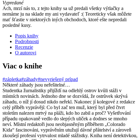
Vypredané
Ach, mrzí nás to, z tejto knihy sa už predali všetky výtlačky a
nemáme ju na sklade my ani vydavateľ :( Teoreticky však môžete
mať šťastie v niektorých iných obchodoch, ktoré ešte nepredali
posledné kusy.
Popis knihy
Podrobnosti
Recenzie
O autorovi
Viac o knihe
#zápletka
#záhady
#nevyriešený prípad
Některé záhady jsou neřešitelné…
Studentka žurnalistiky přijíždí na odlehlý ostrov kvůli stáži v
místních novinách. Jednoho dne se dozvídá, že ostrůvek skrývá
záhadu, o níž jí dosud nikdo neřekl. Nakonec jí kolegové z redakce
celý příběh vyprávějí: Co byl zač ten muž, který byl před čtvrt
stoletím nalezen mrtvý na pláži, kdo ho zabil a proč? Vyšetřování
případu opakovaně vedlo do slepých uliček a dodnes se mnoho
neví. Místní redaktoři jsou neobjasněným příběhem „Colorado
Kida“ fascinováni, vyprávěním utužují dávné přátelství a zároveň
zkoušejí profesní vytrvalost mladé stážistky. Kniha není detektivkou,