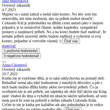
Jana Miklošková
Overený zákazník
4.7.2023
Majster sa s nami zahral a nedal nám koniec. No aby som mu
nekrivdila, dal nám možnosti, ako sa príbeh mohol skončiť.
Colorado Kid je jednohubka na dlhšiu cestu autom (ako v mojom
prípade), je to nenáročné čítanie, krátke kapitolky, sympatické
postavy a zaujímavý príbeh. No a na konci budete buď nadávať, že
nemáte príbeh uzavretý alebo budete nadšený a vyberiete si svoj
koniec, prípadne si vytvoríte vlastný :)
Čítať viac
reagovať
1 pozitívne hodnotenie
1
0 negatívne hodnotenia
0
Anna Chomová
Overený zákazník
10.7.2022
Kniha nie je extrémne dlhá, je to taká oddychovka na pomalý deň.
Bohužiaľ nemá ako také hodnotenie z mnohých dôvodov a pár z
nich bude možno dĺžka knihy alebo nevyriešený príbeh. Čo ja
oceňujem nie je ani pribeh, ani zápletka ale skôr štýl akým ma King
opäť vtiahol do deja a vyfarbil mi situáciu takým spôsobom, až som
mala pocit že som na pobreží a riešim záhadu Colorado Kida.
Určite to nie je kniha pre každého ale ako jednohubka je to velice
príjemná kniha na zabitie nudného dňa.
Čítať viac