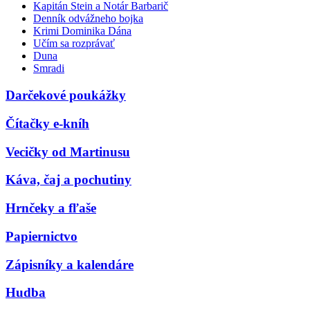
Kapitán Stein a Notár Barbarič
Denník odvážneho bojka
Krimi Dominika Dána
Učím sa rozprávať
Duna
Smradi
Darčekové poukážky
Čítačky e-kníh
Vecičky od Martinusu
Káva, čaj a pochutiny
Hrnčeky a fľaše
Papiernictvo
Zápisníky a kalendáre
Hudba