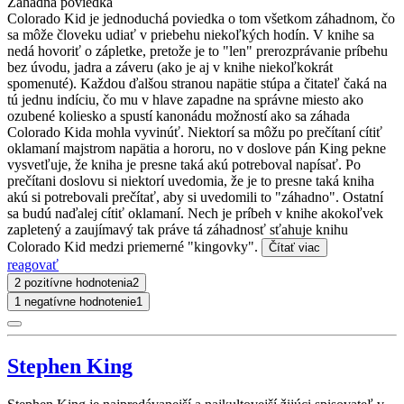
Záhadná poviedka
Colorado Kid je jednoduchá poviedka o tom všetkom záhadnom, čo
sa môže človeku udiať v priebehu niekoľkých hodín. V knihe sa
nedá hovoriť o zápletke, pretože je to "len" prerozprávanie príbehu
bez úvodu, jadra a záveru (ako je aj v knihe niekoľkokrát
spomenuté). Každou ďalšou stranou napätie stúpa a čitateľ čaká na
tú jednu indíciu, čo mu v hlave zapadne na správne miesto ako
ozubené koliesko a spustí kanonádu možností ako sa záhada
Colorado Kida mohla vyvinúť. Niektorí sa môžu po prečítaní cítiť
oklamaní majstrom napätia a hororu, no v doslove pán King pekne
vysvetľuje, že kniha je presne taká akú potreboval napísať. Po
prečítani doslovu si niektorí uvedomia, že je to presne taká kniha
akú si potrebovali prečítať, aby si uvedomili to "záhadno". Ostatní
sa budú naďalej cítiť oklamaní. Nech je príbeh v knihe akokoľvek
zapletený a zaujímavý tak práve tá záhadnosť sťahuje knihu
Colorado Kid medzi priemerné "kingovky".
Čítať viac
reagovať
2 pozitívne hodnotenia
2
1 negatívne hodnotenie
1
Stephen King