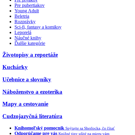
Pre pubertiakov
Young Adult
Beletria
Rozprávky
Sci-fi, fantasy a komiksy
Leporelá
Náučné knihy
Ďalšie kategórie
Životopisy a reportáže
Kuchárky
Učebnice a slovníky
Náboženstvo a ezoterika
Mapy a cestovanie
Cudzojazyčná literatúra
Knihomoľský pomocník
Spýtajte sa Sherlocka, čo čítať
Odporúčame pre vás
Knižné tipy ušité na mieru vám