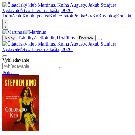
Doručenie
Kníhkupectvá
Knihovrátok
Poukážky
Knižný blog
Kontakt
E-knihy
Audioknihy
Hry
Filmy
Knihy
Doplnky
Vyhľadávanie
Prihlásiť