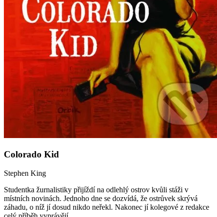
Colorado Kid
Stephen King
Studentka žurnalistiky přijíždí na odlehlý ostrov kvůli stáži v
místních novinách. Jednoho dne se dozvídá, že ostrůvek skrývá
záhadu, o níž jí dosud nikdo neřekl. Nakonec jí kolegové z redakce
celý příběh vyprávějí...