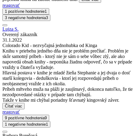
reagovať
1 pozitívne hodnotenie
1
3 negatívne hodnotenia
3
Lujza S.
Overený zákazník
31.1.2022
Colorado Kid - nezvyčajná jednohubka od Kinga
Knihu v priebehu jedného dňa nie je problém prečítať. Problém je
skôr samotný príbeh - ktorý nie je sám o sebe vôbec zlý, ale ako
napovedá obsah knihy - neponúka žiadnu odpoveď, čo sa v prípade
vraždy u čitateľa vyžaduje.
Hlavná postava v knihe je mladé žieňa Stephanie a jej dvaja o dosť
starší kolegovia - deduškovia - ktorí jej rozpovedajú príbeh o
neobjasnenej vražde z ich okolia.
Príbeh mŕtveho muža na pláži je zaujímavý, dokonca natoľko, že tie
nezodpovedané otázky v prípade tam chýbajú.
Takže v knihe mi chýbal poriadny šťavnatý kingovský záver.
Čítať viac
reagovať
9 pozitívne hodnotenia
9
1 negatívne hodnotenie
1
Barbora Burešová