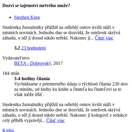
Dozví se tajemství mrtvého muže?
Stephen King
Studentka žurnalistiky přijíždí na odlehlý ostrov kvůli stáži v
místních novinách. Jednoho dne se dozvídá, že ostrůvek skrývá
záhadu, o níž jí dosud nikdo neřekl. Nakonec jí...
Čítať viac
3,2
23 hodnotení
Vydavateľstvo
BETA - Dobrovský
, 2017
184 strán
3-4 hodiny čítania
Vychádzame z priemerného údaju o rýchlosti čítania 230 slov
za minútu, od knihy ku knihe a čitateľa ku čitateľovi sa to
však môže líšiť.
Studentka žurnalistiky přijíždí na odlehlý ostrov kvůli stáži v
místních novinách. Jednoho dne se dozvídá, že ostrůvek skrývá
záhadu, o níž jí dosud nikdo neřekl. Nakonec jí kolegové z redakce
celý příběh vyprávějí...
Čítať viac
Kniha