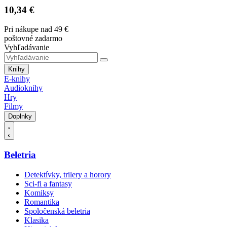
10,34 €
Pri nákupe nad 49 €
poštovné zadarmo
Vyhľadávanie
Knihy
E-knihy
Audioknihy
Hry
Filmy
Doplnky
Beletria
Detektívky, trilery a horory
Sci-fi a fantasy
Komiksy
Romantika
Spoločenská beletria
Klasika