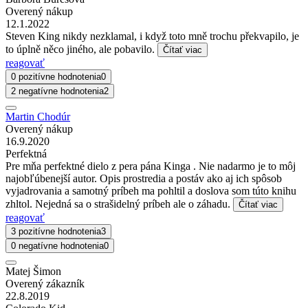
Overený nákup
12.1.2022
Steven King nikdy nezklamal, i když toto mně trochu překvapilo, je
to úplně něco jiného, ale pobavilo.
Čítať viac
reagovať
0 pozitívne hodnotenia
0
2 negatívne hodnotenia
2
Martin Chodúr
Overený nákup
16.9.2020
Perfektná
Pre mňa perfektné dielo z pera pána Kinga . Nie nadarmo je to môj
najobľúbenejší autor. Opis prostredia a postáv ako aj ich spôsob
vyjadrovania a samotný príbeh ma pohltil a doslova som túto knihu
zhltol. Nejedná sa o strašidelný príbeh ale o záhadu.
Čítať viac
reagovať
3 pozitívne hodnotenia
3
0 negatívne hodnotenia
0
Matej Šimon
Overený zákazník
22.8.2019