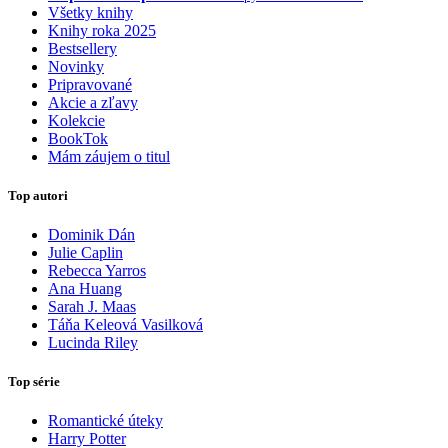
Všetky knihy
Knihy roka 2025
Bestsellery
Novinky
Pripravované
Akcie a zľavy
Kolekcie
BookTok
Mám záujem o titul
Top autori
Dominik Dán
Julie Caplin
Rebecca Yarros
Ana Huang
Sarah J. Maas
Táňa Keleová Vasilková
Lucinda Riley
Top série
Romantické úteky
Harry Potter