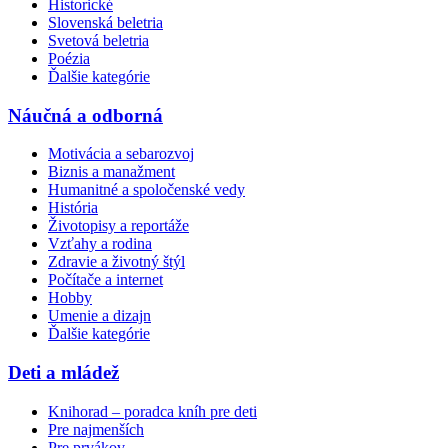
Historické
Slovenská beletria
Svetová beletria
Poézia
Ďalšie kategórie
Náučná a odborná
Motivácia a sebarozvoj
Biznis a manažment
Humanitné a spoločenské vedy
História
Životopisy a reportáže
Vzťahy a rodina
Zdravie a životný štýl
Počítače a internet
Hobby
Umenie a dizajn
Ďalšie kategórie
Deti a mládež
Knihorad – poradca kníh pre deti
Pre najmenších
Pre prvákov