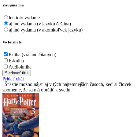
Zaujíma ma
len toto vydanie
aj iné vydania (v jazyku čeština)
aj iné vydania (v akomkoľvek jazyku)
Vo formáte
Kniha (vrátane čítaných)
E-kniha
Audiokniha
Sledovať titul
Pridať citát
Šťastie možno nájsť aj v tých najtemnejších časoch, keď si človek
spomenie, že sa má obrátiť k svetlu.