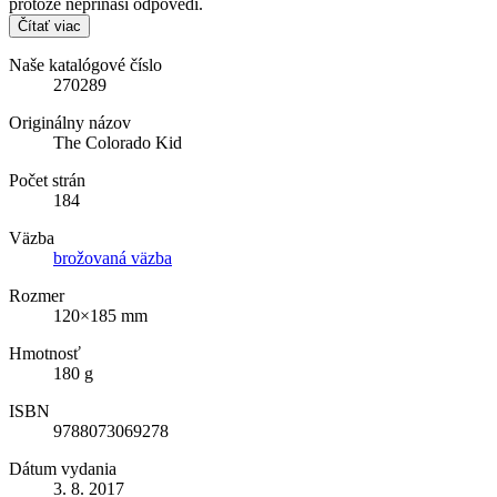
protože nepřináší odpovědi.
Čítať viac
Naše katalógové číslo
270289
Originálny názov
The Colorado Kid
Počet strán
184
Väzba
brožovaná väzba
Rozmer
120×185 mm
Hmotnosť
180 g
ISBN
9788073069278
Dátum vydania
3. 8. 2017