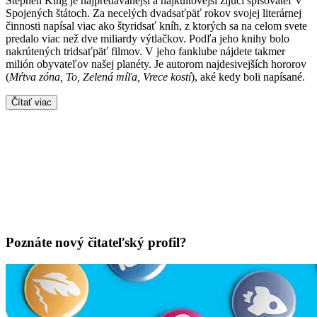
Stephen King je najpredávanejší a najkultovejší žijúci spisovateľ v
Spojených štátoch. Za necelých dvadsaťpäť rokov svojej literárnej
činnosti napísal viac ako štyridsať kníh, z ktorých sa na celom svete
predalo viac než dve miliardy výtlačkov. Podľa jeho knihy bolo
nakrútených tridsaťpäť filmov. V jeho fanklube nájdete takmer
milión obyvateľov našej planéty. Je autorom najdesivejších hororov
(
Mŕtva zóna, To, Zelená míľa, Vrece kostí
), aké kedy boli napísané.
Čítať viac
Poznáte nový čitateľský profil?