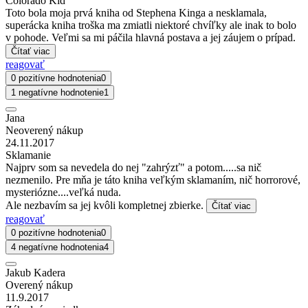
Colorado Kid
Toto bola moja prvá kniha od Stephena Kinga a nesklamala,
superácka kniha troška ma zmiatli niektoré chvíľky ale inak to bolo
v pohode. Veľmi sa mi páčila hlavná postava a jej záujem o prípad.
Čítať viac
reagovať
0 pozitívne hodnotenia
0
1 negatívne hodnotenie
1
Jana
Neoverený nákup
24.11.2017
Sklamanie
Najprv som sa nevedela do nej "zahrýzť" a potom.....sa nič
nezmenilo. Pre mňa je táto kniha veľkým sklamaním, nič horrorové,
mysteriózne....veľká nuda.
Ale nezbavím sa jej kvôli kompletnej zbierke.
Čítať viac
reagovať
0 pozitívne hodnotenia
0
4 negatívne hodnotenia
4
Jakub Kadera
Overený nákup
11.9.2017