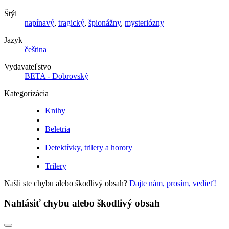
Štýl
napínavý
,
tragický
,
špionážny
,
mysteriózny
Jazyk
čeština
Vydavateľstvo
BETA - Dobrovský
Kategorizácia
Knihy
Beletria
Detektívky, trilery a horory
Trilery
Našli ste chybu alebo škodlivý obsah?
Dajte nám, prosím, vedieť!
Nahlásiť chybu alebo škodlivý obsah