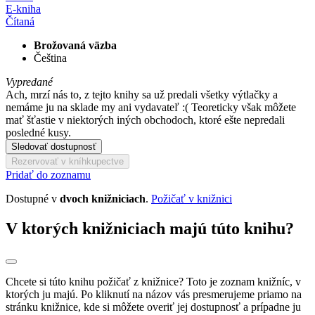
E-kniha
Čítaná
Brožovaná väzba
Čeština
Vypredané
Ach, mrzí nás to, z tejto knihy sa už predali všetky výtlačky a
nemáme ju na sklade my ani vydavateľ :( Teoreticky však môžete
mať šťastie v niektorých iných obchodoch, ktoré ešte nepredali
posledné kusy.
Sledovať dostupnosť
Rezervovať v kníhkupectve
Pridať do zoznamu
Dostupné v
dvoch knižniciach
.
Požičať v knižnici
V ktorých knižniciach majú túto knihu?
Chcete si túto knihu požičať z knižnice? Toto je zoznam knižníc, v
ktorých ju majú. Po kliknutí na názov vás presmerujeme priamo na
stránku knižnice, kde si môžete overiť jej dostupnosť a prípadne ju