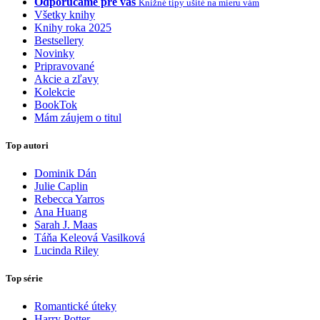
Odporúčame pre vás
Knižné tipy ušité na mieru vám
Všetky knihy
Knihy roka 2025
Bestsellery
Novinky
Pripravované
Akcie a zľavy
Kolekcie
BookTok
Mám záujem o titul
Top autori
Dominik Dán
Julie Caplin
Rebecca Yarros
Ana Huang
Sarah J. Maas
Táňa Keleová Vasilková
Lucinda Riley
Top série
Romantické úteky
Harry Potter