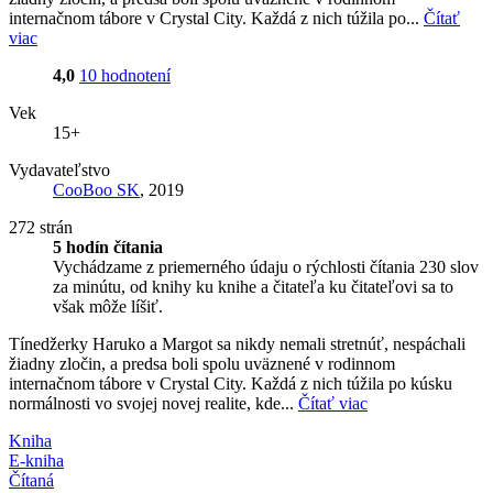
internačnom tábore v Crystal City. Každá z nich túžila po...
Čítať
viac
4,0
10 hodnotení
Vek
15+
Vydavateľstvo
CooBoo SK
, 2019
272 strán
5 hodín čítania
Vychádzame z priemerného údaju o rýchlosti čítania 230 slov
za minútu, od knihy ku knihe a čitateľa ku čitateľovi sa to
však môže líšiť.
Tínedžerky Haruko a Margot sa nikdy nemali stretnúť, nespáchali
žiadny zločin, a predsa boli spolu uväznené v rodinnom
internačnom tábore v Crystal City. Každá z nich túžila po kúsku
normálnosti vo svojej novej realite, kde...
Čítať viac
Kniha
E-kniha
Čítaná