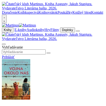
Doručenie
Kníhkupectvá
Knihovrátok
Poukážky
Knižný blog
Kontakt
E-knihy
Audioknihy
Hry
Filmy
Knihy
Doplnky
Vyhľadávanie
Prihlásiť