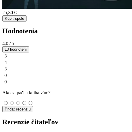
25,80 €
Kúpiť spolu
Hodnotenia
4,0
/ 5
10 hodnotení
3
4
3
0
0
Ako sa páčila kniha vám?
Pridať recenziu
Recenzie čitateľov