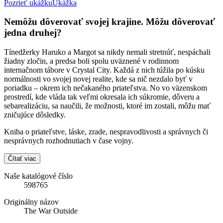
Pozrieť ukážku
Ukážka
Nemôžu dôverovať svojej krajine. Môžu dôverovať
jedna druhej?
Tínedžerky Haruko a Margot sa nikdy nemali stretnúť, nespáchali
žiadny zločin, a predsa boli spolu uväznené v rodinnom
internačnom tábore v Crystal City. Každá z nich túžila po kúsku
normálnosti vo svojej novej realite, kde sa nič nezdalo byť v
poriadku – okrem ich nečakaného priateľstva. No vo väzenskom
prostredí, kde vláda tak veľmi okresala ich súkromie, dôveru a
sebarealizáciu, sa naučili, že možnosti, ktoré im zostali, môžu mať
zničujúce dôsledky.
Kniha o priateľstve, láske, zrade, nespravodlivosti a správnych či
nesprávnych rozhodnutiach v čase vojny.
Čítať viac
Naše katalógové číslo
598765
Originálny názov
The War Outside