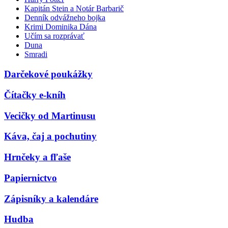
Kapitán Stein a Notár Barbarič
Denník odvážneho bojka
Krimi Dominika Dána
Učím sa rozprávať
Duna
Smradi
Darčekové poukážky
Čítačky e-kníh
Vecičky od Martinusu
Káva, čaj a pochutiny
Hrnčeky a fľaše
Papiernictvo
Zápisníky a kalendáre
Hudba