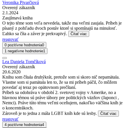
Veronika Pivarčiová
Overený zákazník
2.1.2024
Zaujímavá kniha
O tejto téme som veľa nevedela, takže ma veľmi zaujala. Príbeh je
písaný z pohľadu dvoch postáv ktoré si spomínajú na minulosť.
Ľahko sa číta a záver je prekvapivý.
Čítať viac
reagovať
0 pozitívne hodnotenia
0
1 negatívne hodnotenie
1
Lea Daniela Tomčíková
Overený zákazník
20.6.2020
Knihu som čítala druhýkrát, pretože som si skoro nič nepamätala.
Vlastne som si pamätala len to, že sa mi príbeh páčil, čo môžem
povedať aj teraz po opätovnom prečítaní.
Príbeh sa odohráva v období 2. svetovej vojny v Amerike, no a
hlavnou témou sú práve tábory pre politických väzňov (Japonci ,
Nemci). Práve túto tému veľmi oceňujem, nakoľko väčšina kníh je
o koncentrákoch.
Zároveň je to jedna z mála LGBT kníh kde sú lesby.
Čítať viac
reagovať
4 pozitívne hodnotenia
4