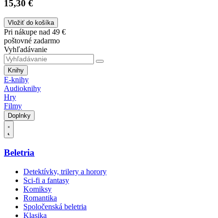
15,30 €
Vložiť do košíka
Pri nákupe nad 49 €
poštovné zadarmo
Vyhľadávanie
Knihy
E-knihy
Audioknihy
Hry
Filmy
Doplnky
Beletria
Detektívky, trilery a horory
Sci-fi a fantasy
Komiksy
Romantika
Spoločenská beletria
Klasika