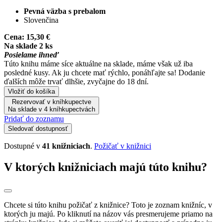
Pevná väzba s prebalom
Slovenčina
Cena:
15,30 €
Na sklade 2 ks
Posielame ihneď
Túto knihu máme síce aktuálne na sklade, máme však už iba
posledné kusy. Ak ju chcete mať rýchlo, ponáhľajte sa! Dodanie
ďalších môže trvať dlhšie, zvyčajne do 18 dní.
Vložiť do košíka
Rezervovať v kníhkupectve
Na sklade v 4 kníhkupectvách
Pridať do zoznamu
Sledovať dostupnosť
Dostupné v
41 knižniciach
.
Požičať v knižnici
V ktorých knižniciach majú túto knihu?
Chcete si túto knihu požičať z knižnice? Toto je zoznam knižníc, v
ktorých ju majú. Po kliknutí na názov vás presmerujeme priamo na