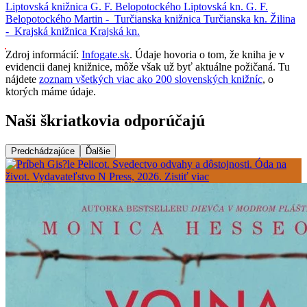
Liptovská knižnica G. F. Belopotockého
Liptovská kn. G. F.
Belopotockého
Martin -
Turčianska knižnica
Turčianska kn.
Žilina
-
Krajská knižnica
Krajská kn.
Zdroj informácií:
Infogate.sk
. Údaje hovoria o tom, že kniha je v
evidencii danej knižnice, môže však už byť aktuálne požičaná. Tu
nájdete
zoznam všetkých viac ako 200 slovenských knižníc
, o
ktorých máme údaje.
Naši škriatkovia odporúčajú
Predchádzajúce
Ďalšie