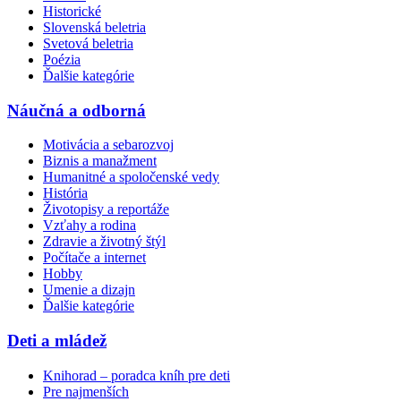
Historické
Slovenská beletria
Svetová beletria
Poézia
Ďalšie kategórie
Náučná a odborná
Motivácia a sebarozvoj
Biznis a manažment
Humanitné a spoločenské vedy
História
Životopisy a reportáže
Vzťahy a rodina
Zdravie a životný štýl
Počítače a internet
Hobby
Umenie a dizajn
Ďalšie kategórie
Deti a mládež
Knihorad – poradca kníh pre deti
Pre najmenších