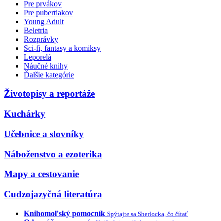
Pre prvákov
Pre pubertiakov
Young Adult
Beletria
Rozprávky
Sci-fi, fantasy a komiksy
Leporelá
Náučné knihy
Ďalšie kategórie
Životopisy a reportáže
Kuchárky
Učebnice a slovníky
Náboženstvo a ezoterika
Mapy a cestovanie
Cudzojazyčná literatúra
Knihomoľský pomocník
Spýtajte sa Sherlocka, čo čítať