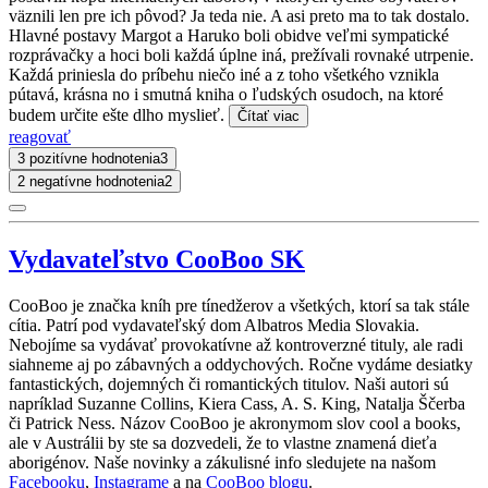
väznili len pre ich pôvod? Ja teda nie. A asi preto ma to tak dostalo.
Hlavné postavy Margot a Haruko boli obidve veľmi sympatické
rozprávačky a hoci boli každá úplne iná, prežívali rovnaké utrpenie.
Každá priniesla do príbehu niečo iné a z toho všetkého vznikla
pútavá, krásna no i smutná kniha o ľudských osudoch, na ktoré
budem určite ešte dlho myslieť.
Čítať viac
reagovať
3 pozitívne hodnotenia
3
2 negatívne hodnotenia
2
Vydavateľstvo CooBoo SK
CooBoo je značka kníh pre tínedžerov a všetkých, ktorí sa tak stále
cítia. Patrí pod vydavateľský dom Albatros Media Slovakia.
Nebojíme sa vydávať provokatívne až kontroverzné tituly, ale radi
siahneme aj po zábavných a oddychových. Ročne vydáme desiatky
fantastických, dojemných či romantických titulov. Naši autori sú
napríklad Suzanne Collins, Kiera Cass, A. S. King, Natalja Ščerba
či Patrick Ness. Názov CooBoo je akronymom slov cool a books,
ale v Austrálii by ste sa dozvedeli, že to vlastne znamená dieťa
aborigénov. Naše novinky a zákulisné info sledujete na našom
Facebooku
,
Instagrame
a na
CooBoo blogu
.