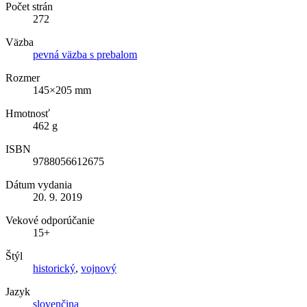
Počet strán
272
Väzba
pevná väzba s prebalom
Rozmer
145×205 mm
Hmotnosť
462 g
ISBN
9788056612675
Dátum vydania
20. 9. 2019
Vekové odporúčanie
15+
Štýl
historický
,
vojnový
Jazyk
slovenčina