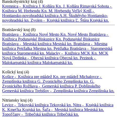
Banskobystrický kraj (4)
Kremnica -
Knižnica J. Kollára
Kn. J. Kollára
Rimavská Sobota -
Knižnica M. Hrebendu
Kn. M. Hrebendu
Veľký Krtíš -
Hontiansko-novohradská knižnica A.H. Škultétyho
Hontiansko-
novohradská kn.
Zvolen -
Krajská knižnica Ľ. Štúra
Krajská kn.
Bratislavský kraj (8)
Bratislava -
Knižnica Nové Mesto
Kn. Nové Mesto
Bratislava -
Knižnica Podunajské Biskupice
Kn. Podunajské Biskupice
Bratislava -
Mestská knižnica
Mestská kn.
Bratislava -
Miestna
knižnica Petržalka
Miestna kn. Petržalka
Bratislava -
Staromestská
knižnica
Staromestská kn.
Malacky -
Knižnica MCK
Kn. MCK
Nová Dedinka -
Obecná knižnica
Obecná kn.
Pezinok -
Malokarpatská knižnica
Malokarpatská kn.
Košický kraj (4)
Košice -
Knižnica pre mládež
Kn. pre mládež
Michalovce -
Zemplínska knižnica G. Zvonického
Zemplínska kn. G.
Zvonického
Rožňava -
Gemerská knižnica P. Dobšinského
Gemerská knižnica
Trebišov -
Zemplínska knižnica
Zemplínska kn.
Nitriansky kraj (4)
Levice -
Tekovská knižnica
Tekovská kn.
Nitra -
Krajská knižnica
K. Kmeťka
Krajská kn.
Šaľa -
Mestská knižnica
Mestská kn.
Topoľčany -
Tribečská knižnica
Tribečská kn.