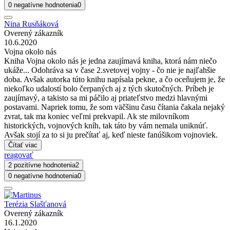
0 negatívne hodnotenia
0
Nina Rusňáková
Overený zákazník
10.6.2020
Vojna okolo nás
Kniha Vojna okolo nás je jedna zaujímavá kniha, ktorá nám niečo
ukáže... Odohráva sa v čase 2.svetovej vojny - čo nie je najľahšie
doba. Avšak autorka túto knihu napísala pekne, a čo oceňujem je, že
niekoľko udalostí bolo čerpaných aj z tých skutočných. Príbeh je
zaujímavý, a takisto sa mi páčilo aj priateľstvo medzi hlavnými
postavami. Napriek tomu, že som väčšinu času čítania čakala nejaký
zvrat, tak ma koniec veľmi prekvapil. Ak ste milovníkom
historických, vojnových kníh, tak táto by vám nemala uniknúť.
Avšak stojí za to si ju prečítať aj, keď nieste fanúšikom vojnoviek.
Čítať viac
reagovať
2 pozitívne hodnotenia
2
0 negatívne hodnotenia
0
Terézia Slašťanová
Overený zákazník
16.1.2020