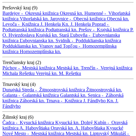
Prešovský kraj (9)
Bardejov -
Okresná knižnica
Okresná kn.
Humenné -
Vihorlatská
knižnica
Vihorlatská kn.
Jarovnice -
Obecná knižnica
Obecná kn.
Levoča -
Knižnica J. Henkela
Kn. J. Henkela
Poprad -
Podtatranská knižnica
Podtatranská kn.
Prešov -
Krajská knižnica P.
O. Hviezdoslava
Krajská kn.
Stará Ľubovňa -
Ľubovnianska
knižnica
Ľubovnianska kn.
Svidník -
Podduklianska knižnica
Podduklianska kn.
Vranov nad Topľou -
Hornozemplínska
knižnica
Hornozemplínska kn.
Trenčiansky kraj (2)
Púchov -
Mestská knižnica
Mestská kn.
Trenčín -
Verejná knižnica
Michala Rešetku
Verejná kn. M. Rešetku
Trnavský kraj (4)
Dunajská Streda -
Žitnoostrovská knižnica
Žitnoostrovská kn.
Galanta -
Galantská knižnica
Galantská kn.
Senica -
Záhorská
knižnica
Záhorská kn.
Trnava -
Knižnica J. Fándlyho
Kn. J.
Fándlyho
Žilinský kraj (6)
Čadca -
Kysucká knižnica
Kysucká kn.
Dolný Kubín -
Oravská
knižnica A. Habovštiaka
Oravská kn. A. Habovštiaka
Kysucké
Nové Mesto -
Mestská knižnica
Mestská kn.
Liptovský Mikuláš -