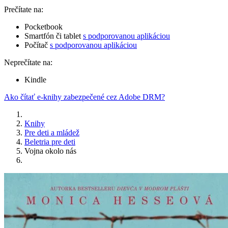
Prečítate na:
Pocketbook
Smartfón či tablet
s podporovanou aplikáciou
Počítač
s podporovanou aplikáciou
Neprečítate na:
Kindle
Ako čítať e-knihy zabezpečené cez Adobe DRM?
Knihy
Pre deti a mládež
Beletria pre deti
Vojna okolo nás