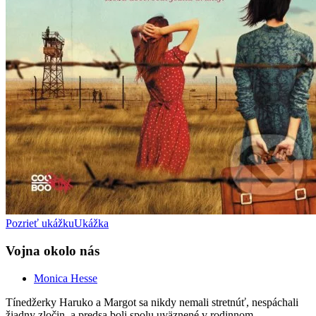
Pozrieť ukážku
Ukážka
Vojna okolo nás
Monica Hesse
Tínedžerky Haruko a Margot sa nikdy nemali stretnúť, nespáchali
žiadny zločin, a predsa boli spolu uväznené v rodinnom