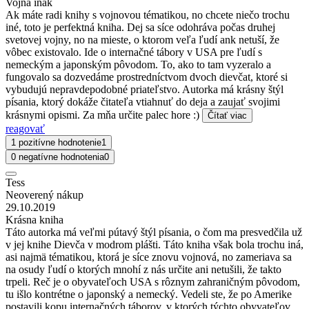
Vojna inak
Ak máte radi knihy s vojnovou tématikou, no chcete niečo trochu
iné, toto je perfektná kniha. Dej sa síce odohráva počas druhej
svetovej vojny, no na mieste, o ktorom veľa ľudí ank netuší, že
vôbec existovalo. Ide o internačné tábory v USA pre ľudí s
nemeckým a japonským pôvodom. To, ako to tam vyzeralo a
fungovalo sa dozvedáme prostredníctvom dvoch dievčat, ktoré si
vybudujú nepravdepodobné priateľstvo. Autorka má krásny štýl
písania, ktorý dokáže čitateľa vtiahnuť do deja a zaujať svojimi
krásnymi opismi. Za mňa určite palec hore :)
Čítať viac
reagovať
1 pozitívne hodnotenie
1
0 negatívne hodnotenia
0
Tess
Neoverený nákup
29.10.2019
Krásna kniha
Táto autorka má veľmi pútavý štýl písania, o čom ma presvedčila už
v jej knihe Dievča v modrom plášti. Táto kniha však bola trochu iná,
asi najmä tématikou, ktorá je síce znovu vojnová, no zameriava sa
na osudy ľudí o ktorých mnohí z nás určite ani netušili, že takto
trpeli. Reč je o obyvateľoch USA s rôznym zahraničným pôvodom,
tu išlo kontrétne o japonský a nemecký. Vedeli ste, že po Amerike
postavili kopu internačných táborov, v ktorých týchto obyvateľov