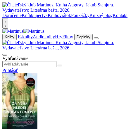
Doručenie
Kníhkupectvá
Knihovrátok
Poukážky
Knižný blog
Kontakt
E-knihy
Audioknihy
Hry
Filmy
Knihy
Doplnky
Vyhľadávanie
Prihlásiť