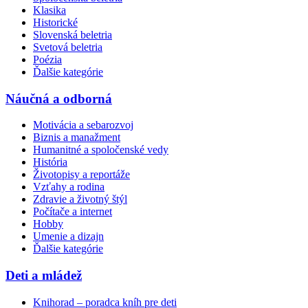
Klasika
Historické
Slovenská beletria
Svetová beletria
Poézia
Ďalšie kategórie
Náučná a odborná
Motivácia a sebarozvoj
Biznis a manažment
Humanitné a spoločenské vedy
História
Životopisy a reportáže
Vzťahy a rodina
Zdravie a životný štýl
Počítače a internet
Hobby
Umenie a dizajn
Ďalšie kategórie
Deti a mládež
Knihorad – poradca kníh pre deti