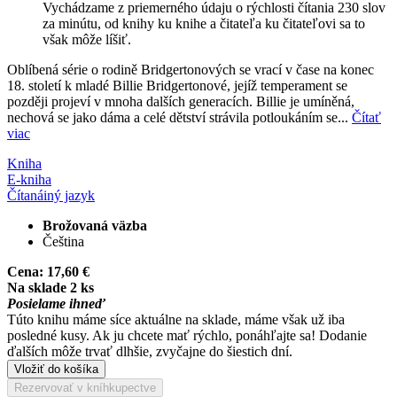
Vychádzame z priemerného údaju o rýchlosti čítania 230 slov
za minútu, od knihy ku knihe a čitateľa ku čitateľovi sa to
však môže líšiť.
Oblíbená série o rodině Bridgertonových se vrací v čase na konec
18. století k mladé Billie Bridgertonové, jejíž temperament se
později projeví v mnoha dalších generacích. Billie je umíněná,
nechová se jako dáma a celé dětství strávila potloukáním se...
Čítať
viac
Kniha
E-kniha
Čítaná
iný jazyk
Brožovaná väzba
Čeština
Cena:
17,60 €
Na sklade 2 ks
Posielame ihneď
Túto knihu máme síce aktuálne na sklade, máme však už iba
posledné kusy. Ak ju chcete mať rýchlo, ponáhľajte sa! Dodanie
ďalších môže trvať dlhšie, zvyčajne do šiestich dní.
Vložiť do košíka
Rezervovať v kníhkupectve