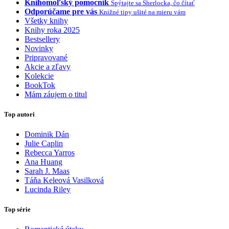
Knihomoľský pomocník
Spýtajte sa Sherlocka, čo čítať
Odporúčame pre vás
Knižné tipy ušité na mieru vám
Všetky knihy
Knihy roka 2025
Bestsellery
Novinky
Pripravované
Akcie a zľavy
Kolekcie
BookTok
Mám záujem o titul
Top autori
Dominik Dán
Julie Caplin
Rebecca Yarros
Ana Huang
Sarah J. Maas
Táňa Keleová Vasilková
Lucinda Riley
Top série