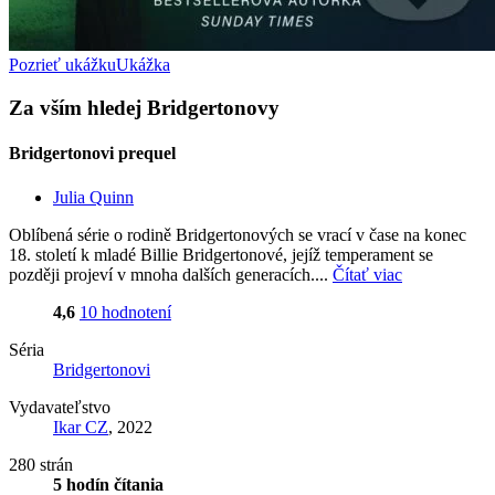
Pozrieť ukážku
Ukážka
Za vším hledej Bridgertonovy
Bridgertonovi prequel
Julia Quinn
Oblíbená série o rodině Bridgertonových se vrací v čase na konec
18. století k mladé Billie Bridgertonové, jejíž temperament se
později projeví v mnoha dalších generacích....
Čítať viac
4,6
10 hodnotení
Séria
Bridgertonovi
Vydavateľstvo
Ikar CZ
, 2022
280 strán
5 hodín čítania