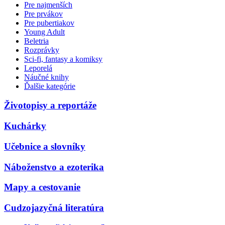
Pre najmenších
Pre prvákov
Pre pubertiakov
Young Adult
Beletria
Rozprávky
Sci-fi, fantasy a komiksy
Leporelá
Náučné knihy
Ďalšie kategórie
Životopisy a reportáže
Kuchárky
Učebnice a slovníky
Náboženstvo a ezoterika
Mapy a cestovanie
Cudzojazyčná literatúra