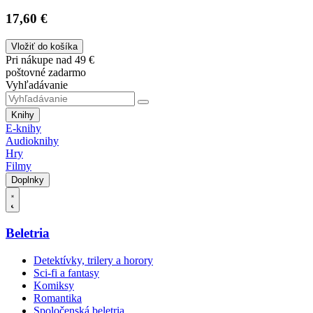
17,60 €
Vložiť do košíka
Pri nákupe nad 49 €
poštovné zadarmo
Vyhľadávanie
Knihy
E-knihy
Audioknihy
Hry
Filmy
Doplnky
Beletria
Detektívky, trilery a horory
Sci-fi a fantasy
Komiksy
Romantika
Spoločenská beletria