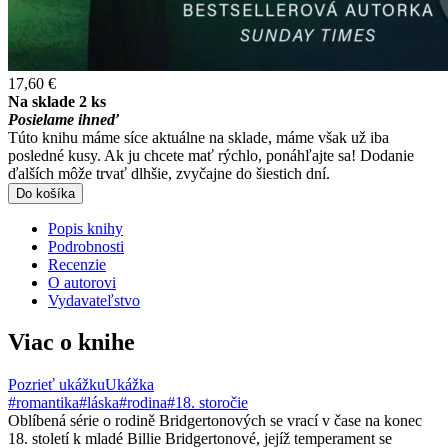
17,60 €
Na sklade 2 ks
Posielame ihneď
Túto knihu máme síce aktuálne na sklade, máme však už iba
posledné kusy. Ak ju chcete mať rýchlo, ponáhľajte sa! Dodanie
ďalších môže trvať dlhšie, zvyčajne do šiestich dní.
Do košíka
Popis knihy
Podrobnosti
Recenzie
O autorovi
Vydavateľstvo
Viac o knihe
Pozrieť ukážku
Ukážka
#romantika
#láska
#rodina
#18. storočie
Oblíbená série o rodině Bridgertonových se vrací v čase na konec
18. století k mladé Billie Bridgertonové, jejíž temperament se