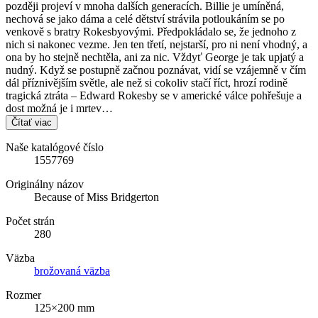
později projeví v mnoha dalších generacích. Billie je umíněná,
nechová se jako dáma a celé dětství strávila potloukáním se po
venkově s bratry Rokesbyovými. Předpokládalo se, že jednoho z
nich si nakonec vezme. Jen ten třetí, nejstarší, pro ni není vhodný, a
ona by ho stejně nechtěla, ani za nic. Vždyť George je tak upjatý a
nudný. Když se postupně začnou poznávat, vidí se vzájemně v čím
dál příznivějším světle, ale než si cokoliv stačí říct, hrozí rodině
tragická ztráta – Edward Rokesby se v americké válce pohřešuje a
dost možná je i mrtev…
Čítať viac
Naše katalógové číslo
1557769
Originálny názov
Because of Miss Bridgerton
Počet strán
280
Väzba
brožovaná väzba
Rozmer
125×200 mm