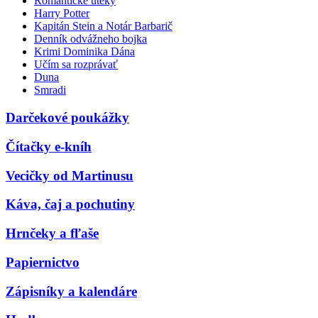
Romantické úteky
Harry Potter
Kapitán Stein a Notár Barbarič
Denník odvážneho bojka
Krimi Dominika Dána
Učím sa rozprávať
Duna
Smradi
Darčekové poukážky
Čítačky e-kníh
Vecičky od Martinusu
Káva, čaj a pochutiny
Hrnčeky a fľaše
Papiernictvo
Zápisníky a kalendáre