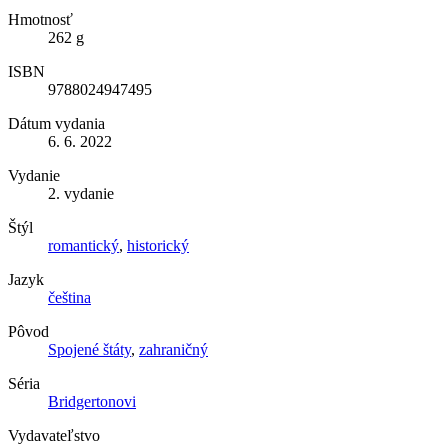
Hmotnosť
262 g
ISBN
9788024947495
Dátum vydania
6. 6. 2022
Vydanie
2. vydanie
Štýl
romantický
,
historický
Jazyk
čeština
Pôvod
Spojené štáty
,
zahraničný
Séria
Bridgertonovi
Vydavateľstvo