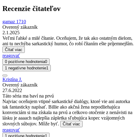
Recenzie čitateľov
gamaz 1710
Overený zákazník
2.1.2025
Veľmi ľahké a milé čítanie. Oceňujem, že tak ako ostatným dielom,
ani tu nechýba sarkastický humor, čo robí čítaním ešte príjemnejším.
Čítať viac
reagovať
0 pozitívne hodnotenia
0
1 negatívne hodnotenie
1
Kristína J.
Overený zákazník
27.6.2022
Táto séria ma baví na prvú
Najviac oceňujem vtipné sarkastické dialógy, ktoré vie ani autorka
tak fantasticky napísať. Billie ako akčná žena nepodliehajúca
konvenciám si ma získala na prvú a celkovo otočenie z nenávisti na
lásku je aaaach najlepšia zápletka sľubujúca kopec vzájomných
slovných súbojov. Môže byť.
Čítať viac
reagovať
1 pozitívne hodnotenie
1