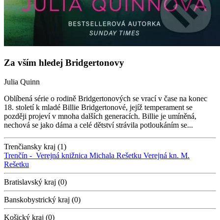
Za vším hledej Bridgertonovy
Julia Quinn
Oblíbená série o rodině Bridgertonových se vrací v čase na konec
18. století k mladé Billie Bridgertonové, jejíž temperament se
později projeví v mnoha dalších generacích. Billie je umíněná,
nechová se jako dáma a celé dětství strávila potloukáním se...
Trenčiansky kraj (1)
Trenčín -
Verejná knižnica Michala Rešetku
Verejná kn. M.
Rešetku
Bratislavský kraj (0)
Banskobystrický kraj (0)
Košický kraj (0)