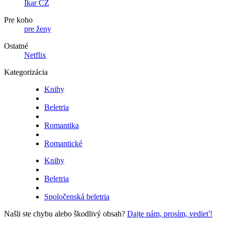
Ikar CZ
Pre koho
pre ženy
Ostatné
Netflix
Kategorizácia
Knihy
Beletria
Romantika
Romantické
Knihy
Beletria
Spoločenská beletria
Našli ste chybu alebo škodlivý obsah?
Dajte nám, prosím, vedieť!