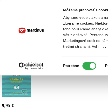
Doručenie
Kníhkupectvá
Knihovrátok
Poukážky
Knižný blog
Kontakt
Môžeme pracovať s cooki
Aby sme vedeli, ako sa na 
zbierame cookies. Niektor
E-knihy
Audioknihy
Hry
Filmy
Knihy
Doplnky
toho používame analytické
vás zlepšovať. Personaliz
Vyhľadávanie
Marketingové cookies nám 
tretími stranami. Veľmi b
Prihlásiť
Výber
Potrebné
P
súhlasu
9,95 €