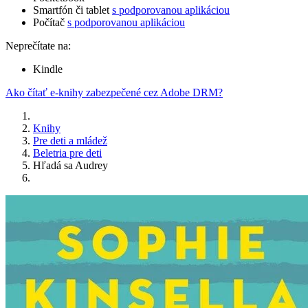
Smartfón či tablet
s podporovanou aplikáciou
Počítač
s podporovanou aplikáciou
Neprečítate na:
Kindle
Ako čítať e-knihy zabezpečené cez Adobe DRM?
Knihy
Pre deti a mládež
Beletria pre deti
Hľadá sa Audrey