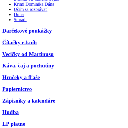
Krimi Dominika Dána
Učím sa rozprávať
Duna
Smradi
Darčekové poukážky
Čítačky e-kníh
Vecičky od Martinusu
Káva, čaj a pochutiny
Hrnčeky a fľaše
Papiernictvo
Zápisníky a kalendáre
Hudba
LP platne