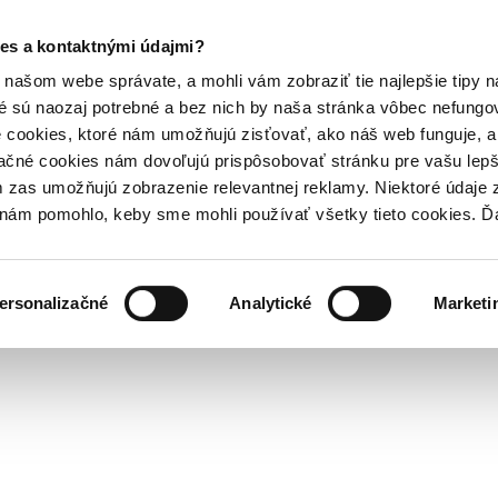
es a kontaktnými údajmi?
našom webe správate, a mohli vám zobraziť tie najlepšie tipy n
é sú naozaj potrebné a bez nich by naša stránka vôbec nefung
 cookies, ktoré nám umožňujú zisťovať, ako náš web funguje, a 
ačné cookies nám dovoľujú prispôsobovať stránku pre vašu lepši
zas umožňujú zobrazenie relevantnej reklamy. Niektoré údaje z
y nám pomohlo, keby sme mohli používať všetky tieto cookies. 
ersonalizačné
Analytické
Marketi