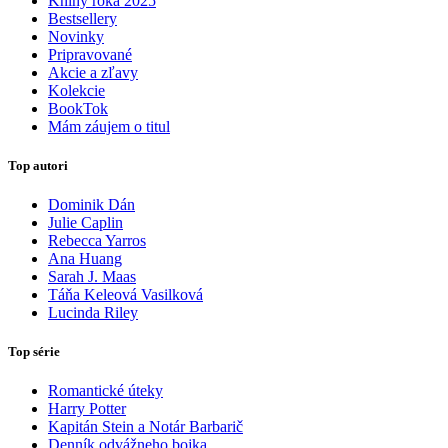
Knihy roka 2025
Bestsellery
Novinky
Pripravované
Akcie a zľavy
Kolekcie
BookTok
Mám záujem o titul
Top autori
Dominik Dán
Julie Caplin
Rebecca Yarros
Ana Huang
Sarah J. Maas
Táňa Keleová Vasilková
Lucinda Riley
Top série
Romantické úteky
Harry Potter
Kapitán Stein a Notár Barbarič
Denník odvážneho bojka