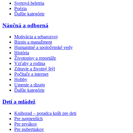
Svetová beletria
Poézia
Ďalšie kategórie
Náučná a odborná
Motivácia a sebarozvoj
Biznis a manažment
Humanitné a spoločenské vedy
História
Životopisy a reportáže
Vzťahy a rodina
Zdravie a životný štýl
Počítače a internet
Hobby
Umenie a dizajn
Ďalšie kategórie
Deti a mládež
Knihorad – poradca kníh pre deti
Pre najmenších
Pre prvákov
Pre pubertiakov