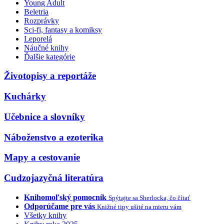
Young Adult
Beletria
Rozprávky
Sci-fi, fantasy a komiksy
Leporelá
Náučné knihy
Ďalšie kategórie
Životopisy a reportáže
Kuchárky
Učebnice a slovníky
Náboženstvo a ezoterika
Mapy a cestovanie
Cudzojazyčná literatúra
Knihomoľský pomocník
Spýtajte sa Sherlocka, čo čítať
Odporúčame pre vás
Knižné tipy ušité na mieru vám
Všetky knihy