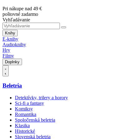
Pri nákupe nad 49 €
poštovné zadarmo
Vyhľadávanie
Knihy
E-knihy
Audioknihy
Hry
Filmy
Doplnky
Beletria
Detektívky, trilery a horory
Sci-fi a fantasy
Komiksy
Romantika
Spoločenská beletria
Klasika
Historické
Slovenská beletria