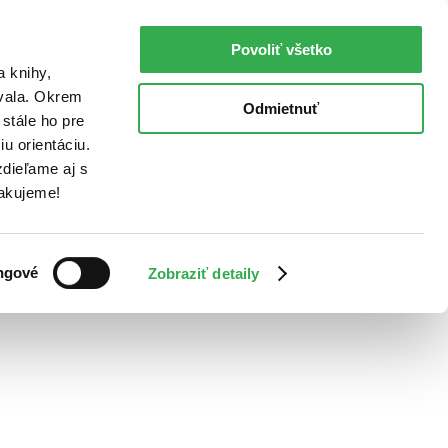
Povoliť všetko
a knihy,
ovala. Okrem
Odmietnuť
stále ho pre
u orientáciu.
dieľame aj s
Ďakujeme!
ngové
Zobraziť detaily