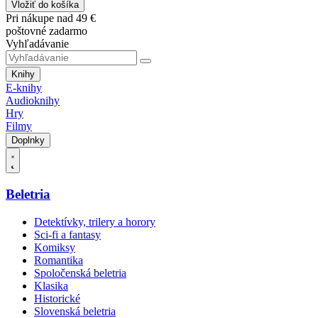
Vložiť do košíka
Pri nákupe nad 49 €
poštovné zadarmo
Vyhľadávanie
Knihy
E-knihy
Audioknihy
Hry
Filmy
Doplnky
Beletria
Detektívky, trilery a horory
Sci-fi a fantasy
Komiksy
Romantika
Spoločenská beletria
Klasika
Historické
Slovenská beletria