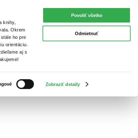
Povoliť všetko
a knihy,
ovala. Okrem
Odmietnuť
stále ho pre
u orientáciu.
dieľame aj s
Ďakujeme!
ngové
Zobraziť detaily