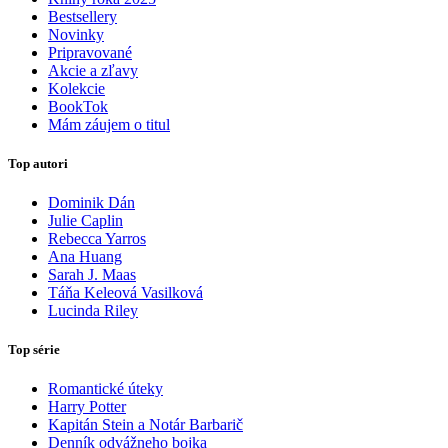
Bestsellery
Novinky
Pripravované
Akcie a zľavy
Kolekcie
BookTok
Mám záujem o titul
Top autori
Dominik Dán
Julie Caplin
Rebecca Yarros
Ana Huang
Sarah J. Maas
Táňa Keleová Vasilková
Lucinda Riley
Top série
Romantické úteky
Harry Potter
Kapitán Stein a Notár Barbarič
Denník odvážneho bojka