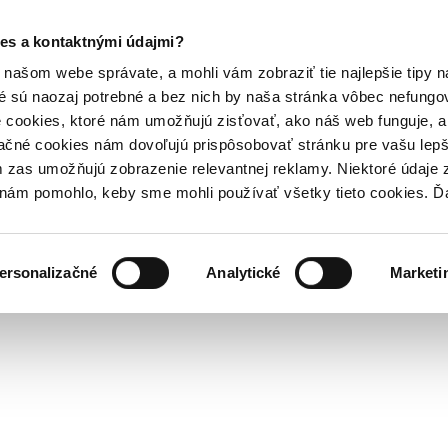
es a kontaktnými údajmi?
našom webe správate, a mohli vám zobraziť tie najlepšie tipy n
é sú naozaj potrebné a bez nich by naša stránka vôbec nefung
 cookies, ktoré nám umožňujú zisťovať, ako náš web funguje, a 
ačné cookies nám dovoľujú prispôsobovať stránku pre vašu lepši
zas umožňujú zobrazenie relevantnej reklamy. Niektoré údaje z
y nám pomohlo, keby sme mohli používať všetky tieto cookies. 
ersonalizačné
Analytické
Marketi