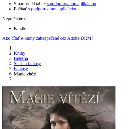
Smartfón či tablet
s podporovanou aplikáciou
Počítač
s podporovanou aplikáciou
Neprečítate na:
Kindle
Ako čítať e-knihy zabezpečené cez Adobe DRM?
Knihy
Beletria
Sci-fi a fantasy
Fantasy
Magie vítězí