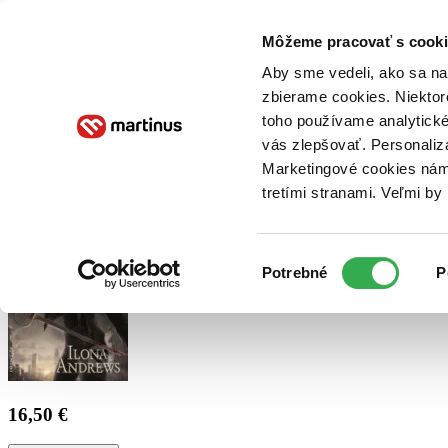
Doručenie
Kníhkupectvá
Knihovrátok
Poukážky
Knižný blog
Kontakt
Môžeme pracovať s cooki
Aby sme vedeli, ako sa na 
zbierame cookies. Niektor
E-knihy
Audioknihy
Hry
Filmy
Knihy
Doplnky
toho používame analytické
vás zlepšovať. Personaliz
Vyhľadávanie
Marketingové cookies nám 
tretími stranami. Veľmi b
Prihlásiť
Výber
Potrebné
P
súhlasu
16,50 €