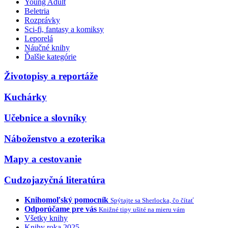
Young Adult
Beletria
Rozprávky
Sci-fi, fantasy a komiksy
Leporelá
Náučné knihy
Ďalšie kategórie
Životopisy a reportáže
Kuchárky
Učebnice a slovníky
Náboženstvo a ezoterika
Mapy a cestovanie
Cudzojazyčná literatúra
Knihomoľský pomocník
Spýtajte sa Sherlocka, čo čítať
Odporúčame pre vás
Knižné tipy ušité na mieru vám
Všetky knihy
Knihy roka 2025