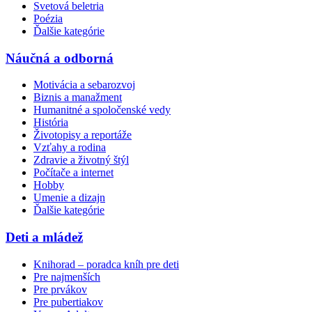
Svetová beletria
Poézia
Ďalšie kategórie
Náučná a odborná
Motivácia a sebarozvoj
Biznis a manažment
Humanitné a spoločenské vedy
História
Životopisy a reportáže
Vzťahy a rodina
Zdravie a životný štýl
Počítače a internet
Hobby
Umenie a dizajn
Ďalšie kategórie
Deti a mládež
Knihorad – poradca kníh pre deti
Pre najmenších
Pre prvákov
Pre pubertiakov