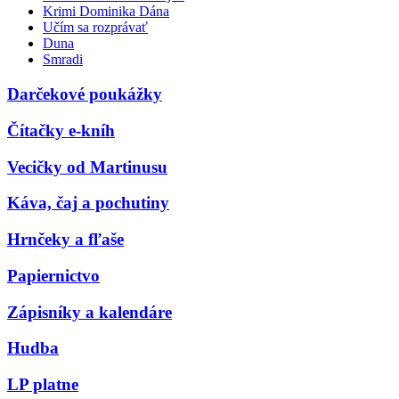
Krimi Dominika Dána
Učím sa rozprávať
Duna
Smradi
Darčekové poukážky
Čítačky e-kníh
Vecičky od Martinusu
Káva, čaj a pochutiny
Hrnčeky a fľaše
Papiernictvo
Zápisníky a kalendáre
Hudba
LP platne