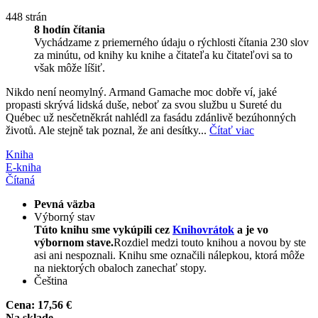
448 strán
8 hodín čítania
Vychádzame z priemerného údaju o rýchlosti čítania 230 slov
za minútu, od knihy ku knihe a čitateľa ku čitateľovi sa to
však môže líšiť.
Nikdo není neomylný. Armand Gamache moc dobře ví, jaké
propasti skrývá lidská duše, neboť za svou službu u Sureté du
Québec už nesčetněkrát nahlédl za fasádu zdánlivě bezúhonných
životů. Ale stejně tak poznal, že ani desítky...
Čítať viac
Kniha
E-kniha
Čítaná
Pevná väzba
Výborný stav
Túto knihu sme vykúpili cez
Knihovrátok
a je vo
výbornom stave.
Rozdiel medzi touto knihou a novou by ste
asi ani nespoznali. Knihu sme označili nálepkou, ktorá môže
na niektorých obaloch zanechať stopy.
Čeština
Cena:
17,56 €
Na sklade