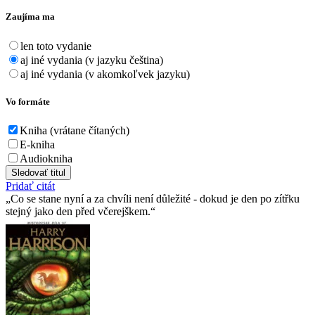
Zaujíma ma
len toto vydanie
aj iné vydania (v jazyku čeština)
aj iné vydania (v akomkoľvek jazyku)
Vo formáte
Kniha (vrátane čítaných)
E-kniha
Audiokniha
Sledovať titul
Pridať citát
Co se stane nyní a za chvíli není důležité - dokud je den po zítřku
stejný jako den před včerejškem.