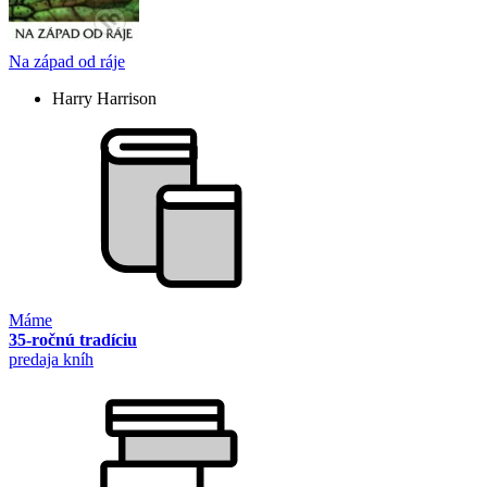
Na západ od ráje
Harry Harrison
Máme
35-ročnú tradíciu
predaja kníh