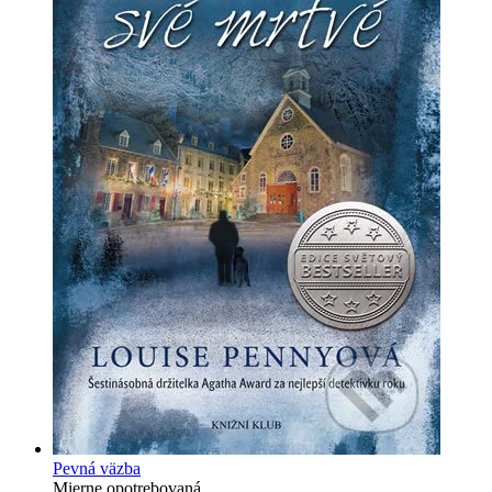
Pevná väzba
Mierne opotrebovaná