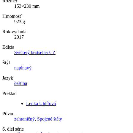
Rozmer
153×230 mm
Hmotnosť
923 g
Rok vydania
2017
Edícia
Světový bestseller CZ
Štýl
napínavý
Jazyk
čeština
Preklad
Lenka Uhlířová
Pôvod
zahraničný
,
Spojené štáty
6. diel série