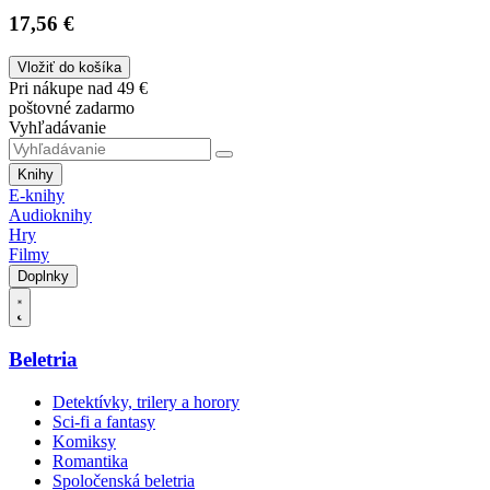
17,56 €
Vložiť do košíka
Pri nákupe nad 49 €
poštovné zadarmo
Vyhľadávanie
Knihy
E-knihy
Audioknihy
Hry
Filmy
Doplnky
Beletria
Detektívky, trilery a horory
Sci-fi a fantasy
Komiksy
Romantika
Spoločenská beletria