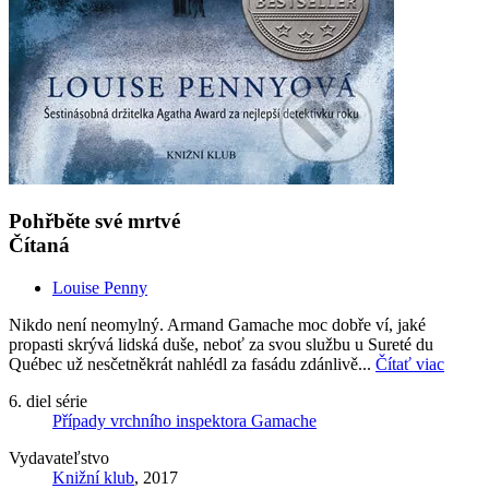
Pohřběte své mrtvé
Čítaná
Louise Penny
Nikdo není neomylný. Armand Gamache moc dobře ví, jaké
propasti skrývá lidská duše, neboť za svou službu u Sureté du
Québec už nesčetněkrát nahlédl za fasádu zdánlivě...
Čítať viac
6. diel série
Případy vrchního inspektora Gamache
Vydavateľstvo
Knižní klub
, 2017