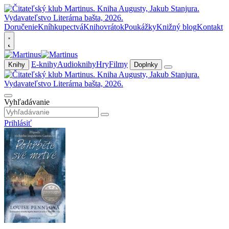
Doručenie
Kníhkupectvá
Knihovrátok
Poukážky
Knižný blog
Kontakt
E-knihy
Audioknihy
Hry
Filmy
Knihy
Doplnky
Vyhľadávanie
Prihlásiť