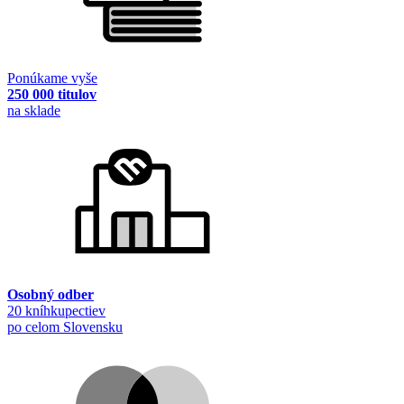
Ponúkame vyše
250 000 titulov
na sklade
Osobný odber
20 kníhkupectiev
po celom Slovensku