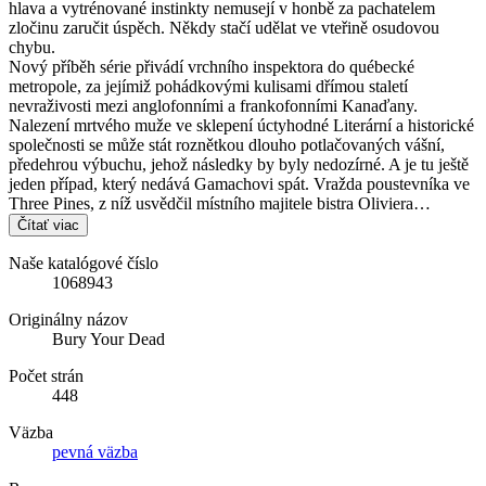
hlava a vytrénované instinkty nemusejí v honbě za pachatelem
zločinu zaručit úspěch. Někdy stačí udělat ve vteřině osudovou
chybu.
Nový příběh série přivádí vrchního inspektora do québecké
metropole, za jejímiž pohádkovými kulisami dřímou staletí
nevraživosti mezi anglofonními a frankofonními Kanaďany.
Nalezení mrtvého muže ve sklepení úctyhodné Literární a historické
společnosti se může stát roznětkou dlouho potlačovaných vášní,
předehrou výbuchu, jehož následky by byly nedozírné. A je tu ještě
jeden případ, který nedává Gamachovi spát. Vražda poustevníka ve
Three Pines, z níž usvědčil místního majitele bistra Oliviera…
Čítať viac
Naše katalógové číslo
1068943
Originálny názov
Bury Your Dead
Počet strán
448
Väzba
pevná väzba