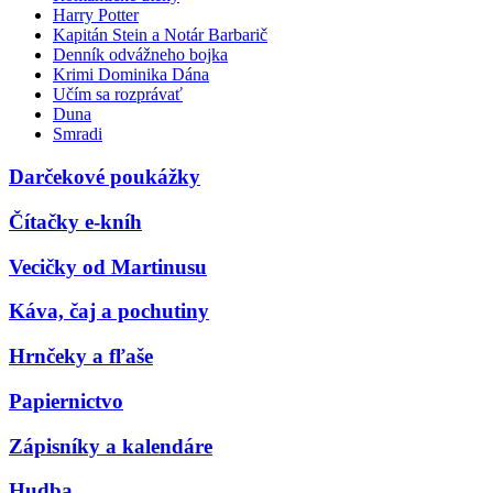
Harry Potter
Kapitán Stein a Notár Barbarič
Denník odvážneho bojka
Krimi Dominika Dána
Učím sa rozprávať
Duna
Smradi
Darčekové poukážky
Čítačky e-kníh
Vecičky od Martinusu
Káva, čaj a pochutiny
Hrnčeky a fľaše
Papiernictvo
Zápisníky a kalendáre
Hudba