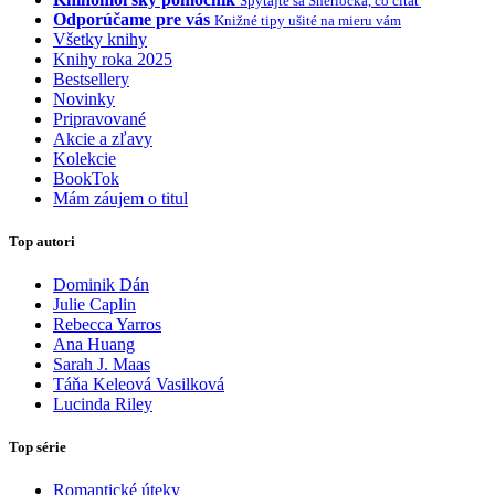
Spýtajte sa Sherlocka, čo čítať
Odporúčame pre vás
Knižné tipy ušité na mieru vám
Všetky knihy
Knihy roka 2025
Bestsellery
Novinky
Pripravované
Akcie a zľavy
Kolekcie
BookTok
Mám záujem o titul
Top autori
Dominik Dán
Julie Caplin
Rebecca Yarros
Ana Huang
Sarah J. Maas
Táňa Keleová Vasilková
Lucinda Riley
Top série
Romantické úteky