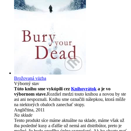
Brožovaná väzba
Výborný stav
Túto knihu sme vykúpili cez
Knihovrátok
a je vo
výbornom stave.
Rozdiel medzi touto knihou a novou by ste
asi ani nespoznali. Knihu sme označili nálepkou, ktorá môže
na niektorých obaloch zanechať stopy.
Angličtina, 2011
Na sklade
Tento produkt síce máme aktuálne na sklade, máme však už
iba posledné kusy a ďalšie už nemá ani distribútor, preto je
možné, že bude onedlho úplne vypredaný. Ak ho chcete mať,