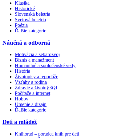
Klasika
Historické
Slovenská beletria
Svetová beletria
Poézia
Ďalšie kategórie
Náučná a odborná
Motivácia a sebarozvoj
Biznis a manažment
Humanitné a spoločenské vedy
História
Životopisy a reportáže
Vzťahy a rodina
Zdravie a životný štýl
Počítače a internet
Hobby
Umenie a dizajn
Ďalšie kategórie
Deti a mládež
Knihorad – poradca kníh pre deti