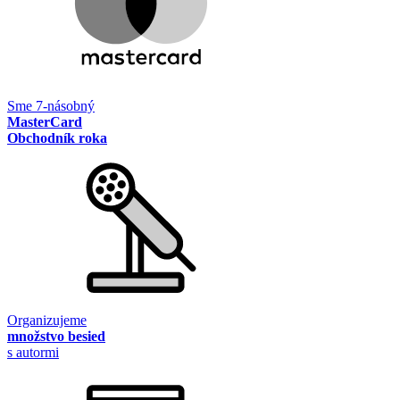
Sme 7-násobný
MasterCard
Obchodník roka
Organizujeme
množstvo besied
s autormi