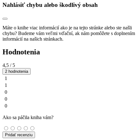
Nahlásiť chybu alebo škodlivý obsah
Máte o knihe viac informácií ako je na tejto stránke alebo ste našli
chybu? Budeme vám veľmi vďační, ak nám pomôžete s doplnením
informácií na našich stránkach.
Hodnotenia
4,5
/ 5
2 hodnotenia
1
1
0
0
0
Ako sa páčila kniha vám?
Pridať recenziu