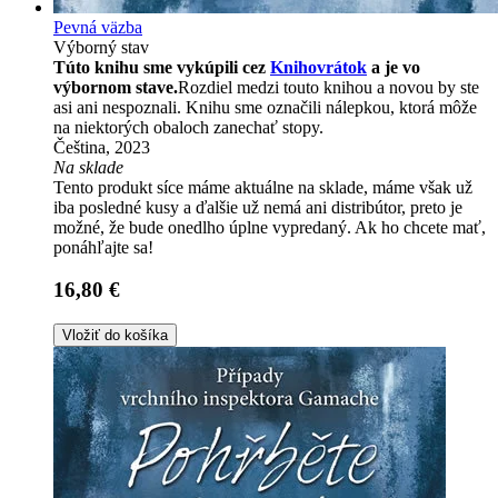
Pevná väzba
Výborný stav
Túto knihu sme vykúpili cez
Knihovrátok
a je vo
výbornom stave.
Rozdiel medzi touto knihou a novou by ste
asi ani nespoznali. Knihu sme označili nálepkou, ktorá môže
na niektorých obaloch zanechať stopy.
Čeština, 2023
Na sklade
Tento produkt síce máme aktuálne na sklade, máme však už
iba posledné kusy a ďalšie už nemá ani distribútor, preto je
možné, že bude onedlho úplne vypredaný. Ak ho chcete mať,
ponáhľajte sa!
16,80 €
Vložiť do košíka