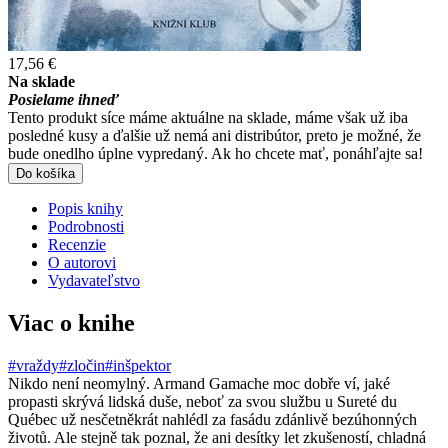
17,56 €
Na sklade
Posielame ihneď
Tento produkt síce máme aktuálne na sklade, máme však už iba
posledné kusy a ďalšie už nemá ani distribútor, preto je možné, že
bude onedlho úplne vypredaný. Ak ho chcete mať, ponáhľajte sa!
Do košíka
Popis knihy
Podrobnosti
Recenzie
O autorovi
Vydavateľstvo
Viac o knihe
#vraždy
#zločin
#inšpektor
Nikdo není neomylný. Armand Gamache moc dobře ví, jaké
propasti skrývá lidská duše, neboť za svou službu u Sureté du
Québec už nesčetněkrát nahlédl za fasádu zdánlivě bezúhonných
životů. Ale stejně tak poznal, že ani desítky let zkušeností, chladná