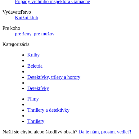
Případy vrchního inspektora Gamache
Vydavateľstvo
Knižní klub
Pre koho
pre ženy
,
pre mužov
Kategorizácia
Knihy
Beletria
Detektívky, trilery a horory
Detektívky
Filmy
Thrillery a detektívky
Thrillery
Našli ste chybu alebo škodlivý obsah?
Dajte nám, prosím, vedieť!