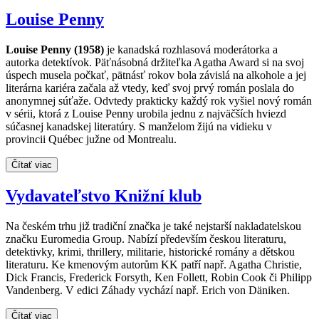
Louise Penny
Louise Penny (1958)
je kanadská rozhlasová moderátorka a
autorka detektívok. Päťnásobná držiteľka Agatha Award si na svoj
úspech musela počkať, pätnásť rokov bola závislá na alkohole a jej
literárna kariéra začala až vtedy, keď svoj prvý román poslala do
anonymnej súťaže. Odvtedy prakticky každý rok vyšiel nový román
v sérii, ktorá z Louise Penny urobila jednu z najväčších hviezd
súčasnej kanadskej literatúry. S manželom žijú na vidieku v
provincii Québec južne od Montrealu.
Čítať viac
Vydavateľstvo Knižní klub
Na českém trhu již tradiční značka je také nejstarší nakladatelskou
značku Euromedia Group. Nabízí především českou literaturu,
detektivky, krimi, thrillery, militarie, historické romány a dětskou
literaturu. Ke kmenovým autorům KK patří např. Agatha Christie,
Dick Francis, Frederick Forsyth, Ken Follett, Robin Cook či Philipp
Vandenberg. V edici Záhady vychází např. Erich von Däniken.
Čítať viac