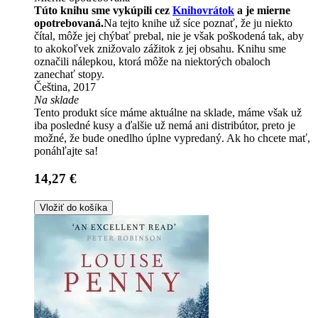
Túto knihu sme vykúpili cez
Knihovrátok
a je mierne
opotrebovaná.
Na tejto knihe už síce poznať, že ju niekto
čítal, môže jej chýbať prebal, nie je však poškodená tak, aby
to akokoľvek znižovalo zážitok z jej obsahu. Knihu sme
označili nálepkou, ktorá môže na niektorých obaloch
zanechať stopy.
Čeština, 2017
Na sklade
Tento produkt síce máme aktuálne na sklade, máme však už
iba posledné kusy a ďalšie už nemá ani distribútor, preto je
možné, že bude onedlho úplne vypredaný. Ak ho chcete mať,
ponáhľajte sa!
14,27 €
Vložiť do košíka