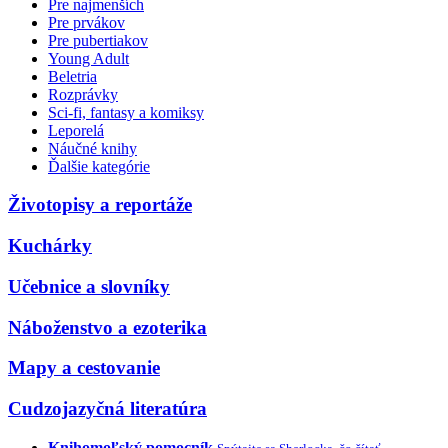
Pre najmenších
Pre prvákov
Pre pubertiakov
Young Adult
Beletria
Rozprávky
Sci-fi, fantasy a komiksy
Leporelá
Náučné knihy
Ďalšie kategórie
Životopisy a reportáže
Kuchárky
Učebnice a slovníky
Náboženstvo a ezoterika
Mapy a cestovanie
Cudzojazyčná literatúra
Knihomoľský pomocník