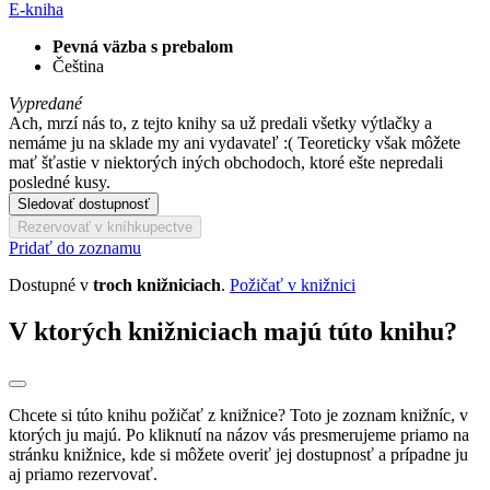
E-kniha
Pevná väzba s prebalom
Čeština
Vypredané
Ach, mrzí nás to, z tejto knihy sa už predali všetky výtlačky a
nemáme ju na sklade my ani vydavateľ :( Teoreticky však môžete
mať šťastie v niektorých iných obchodoch, ktoré ešte nepredali
posledné kusy.
Sledovať dostupnosť
Rezervovať v kníhkupectve
Pridať do zoznamu
Dostupné v
troch knižniciach
.
Požičať v knižnici
V ktorých knižniciach majú túto knihu?
Chcete si túto knihu požičať z knižnice? Toto je zoznam knižníc, v
ktorých ju majú. Po kliknutí na názov vás presmerujeme priamo na
stránku knižnice, kde si môžete overiť jej dostupnosť a prípadne ju
aj priamo rezervovať.