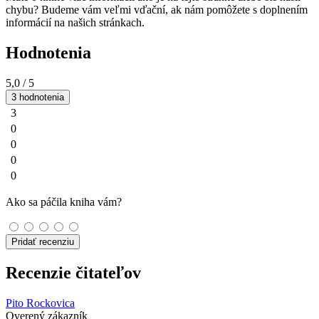
chybu? Budeme vám veľmi vďační, ak nám pomôžete s doplnením
informácií na našich stránkach.
Hodnotenia
5,0
/ 5
3 hodnotenia
3
0
0
0
0
Ako sa páčila kniha vám?
Pridať recenziu
Recenzie čitateľov
Pito Rockovica
Overený zákazník