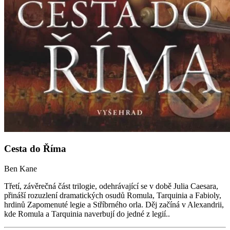
Cesta do Říma
Ben Kane
Třetí, závěrečná část trilogie, odehrávající se v době Julia Caesara,
přináší rozuzlení dramatických osudů Romula, Tarquinia a Fabioly,
hrdinů Zapomenuté legie a Stříbrného orla. Děj začíná v Alexandrii,
kde Romula a Tarquinia naverbují do jedné z legií..