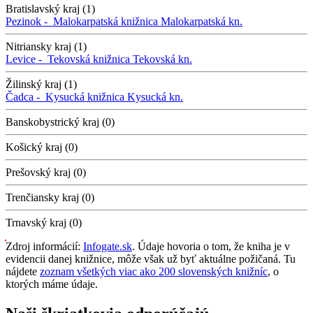
Bratislavský kraj (1)
Pezinok -
Malokarpatská knižnica
Malokarpatská kn.
Nitriansky kraj (1)
Levice -
Tekovská knižnica
Tekovská kn.
Žilinský kraj (1)
Čadca -
Kysucká knižnica
Kysucká kn.
Banskobystrický kraj (0)
Košický kraj (0)
Prešovský kraj (0)
Trenčiansky kraj (0)
Trnavský kraj (0)
Zdroj informácií:
Infogate.sk
. Údaje hovoria o tom, že kniha je v
evidencii danej knižnice, môže však už byť aktuálne požičaná. Tu
nájdete
zoznam všetkých viac ako 200 slovenských knižníc
, o
ktorých máme údaje.