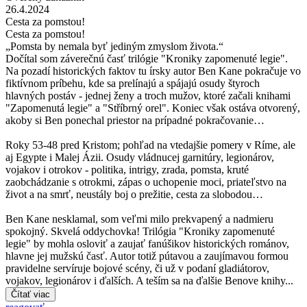
26.4.2024
Cesta za pomstou!
Cesta za pomstou!
„Pomsta by nemala byť jediným zmyslom života.“
Dočítal som záverečnú časť trilógie "Kroniky zapomenuté legie".
Na pozadí historických faktov tu írsky autor Ben Kane pokračuje vo
fiktívnom príbehu, kde sa prelínajú a spájajú osudy štyroch
hlavných postáv - jednej ženy a troch mužov, ktoré začali knihami
"Zapomenutá legie" a "Stříbrný orel". Koniec však ostáva otvorený,
akoby si Ben ponechal priestor na prípadné pokračovanie…
Roky 53-48 pred Kristom; pohľad na vtedajšie pomery v Ríme, ale
aj Egypte i Malej Ázii. Osudy vládnucej garnitúry, legionárov,
vojakov i otrokov - politika, intrigy, zrada, pomsta, kruté
zaobchádzanie s otrokmi, zápas o uchopenie moci, priateľstvo na
život a na smrť, neustály boj o prežitie, cesta za slobodou…
Ben Kane nesklamal, som veľmi milo prekvapený a nadmieru
spokojný. Skvelá oddychovka! Trilógia "Kroniky zapomenuté
legie" by mohla osloviť a zaujať fanúšikov historických románov,
hlavne jej mužskú časť. Autor totiž pútavou a zaujímavou formou
pravidelne servíruje bojové scény, či už v podaní gladiátorov,
vojakov, legionárov i ďalších. A teším sa na ďalšie Benove knihy...
Čítať viac