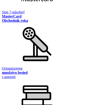
Sme 7-násobný
MasterCard
Obchodník roka
Organizujeme
množstvo besied
s autormi