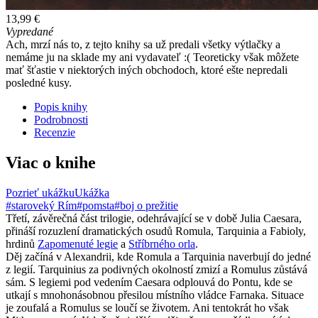
13,99 €
Vypredané
Ach, mrzí nás to, z tejto knihy sa už predali všetky výtlačky a
nemáme ju na sklade my ani vydavateľ :( Teoreticky však môžete
mať šťastie v niektorých iných obchodoch, ktoré ešte nepredali
posledné kusy.
Popis knihy
Podrobnosti
Recenzie
Viac o knihe
Pozrieť ukážku
Ukážka
#staroveký Rím
#pomsta
#boj o prežitie
Třetí, závěrečná část trilogie, odehrávající se v době Julia Caesara,
přináší rozuzlení dramatických osudů Romula, Tarquinia a Fabioly,
hrdinů
Zapomenuté legie
a
Stříbrného orla
.
Děj začíná v Alexandrii, kde Romula a Tarquinia naverbují do jedné
z legií. Tarquinius za podivných okolností zmizí a Romulus zůstává
sám. S legiemi pod vedením Caesara odplouvá do Pontu, kde se
utkají s mnohonásobnou přesilou místního vládce Farnaka. Situace
je zoufalá a Romulus se loučí se životem. Ani tentokrát ho však