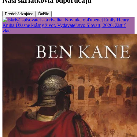
Naši škriatkovia odporúčajú
Predchádzajúce
Ďalšie