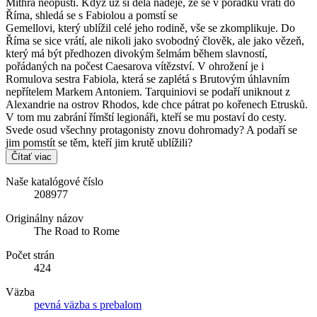
Mithra neopustí. Když už si dělá naděje, že se v pořádku vrátí do
Říma, shledá se s Fabiolou a pomstí se
Gemellovi, který ublížil celé jeho rodině, vše se zkomplikuje. Do
Říma se sice vrátí, ale nikoli jako svobodný člověk, ale jako vězeň,
který má být předhozen divokým šelmám během slavností,
pořádaných na počest Caesarova vítězství. V ohrožení je i
Romulova sestra Fabiola, která se zaplétá s Brutovým úhlavním
nepřítelem Markem Antoniem. Tarquiniovi se podaří uniknout z
Alexandrie na ostrov Rhodos, kde chce pátrat po kořenech Etrusků.
V tom mu zabrání římští legionáři, kteří se mu postaví do cesty.
Svede osud všechny protagonisty znovu dohromady? A podaří se
jim pomstít se těm, kteří jim krutě ublížili?
Čítať viac
Naše katalógové číslo
208977
Originálny názov
The Road to Rome
Počet strán
424
Väzba
pevná väzba s prebalom