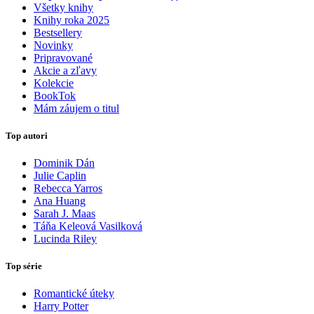
Všetky knihy
Knihy roka 2025
Bestsellery
Novinky
Pripravované
Akcie a zľavy
Kolekcie
BookTok
Mám záujem o titul
Top autori
Dominik Dán
Julie Caplin
Rebecca Yarros
Ana Huang
Sarah J. Maas
Táňa Keleová Vasilková
Lucinda Riley
Top série
Romantické úteky
Harry Potter