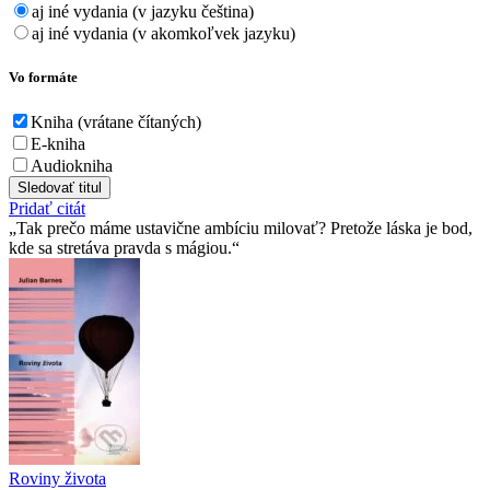
aj iné vydania (v jazyku čeština)
aj iné vydania (v akomkoľvek jazyku)
Vo formáte
Kniha (vrátane čítaných)
E-kniha
Audiokniha
Sledovať titul
Pridať citát
Tak prečo máme ustavične ambíciu milovať? Pretože láska je bod,
kde sa stretáva pravda s mágiou.
Roviny života