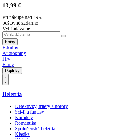
13,99 €
Pri nákupe nad 49 €
poštovné zadarmo
Vyhľadávanie
Knihy
E-knihy
Audioknihy
Hry
Filmy
Doplnky
Beletria
Detektívky, trilery a horory
Sci-fi a fantasy
Komiksy
Romantika
Spoločenská beletria
Klasika