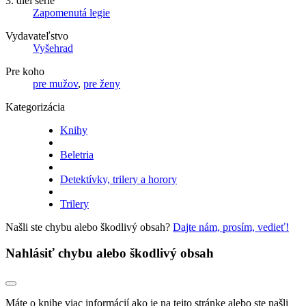
3. diel série
Zapomenutá legie
Vydavateľstvo
Vyšehrad
Pre koho
pre mužov
,
pre ženy
Kategorizácia
Knihy
Beletria
Detektívky, trilery a horory
Trilery
Našli ste chybu alebo škodlivý obsah?
Dajte nám, prosím, vedieť!
Nahlásiť chybu alebo škodlivý obsah
Máte o knihe viac informácií ako je na tejto stránke alebo ste našli