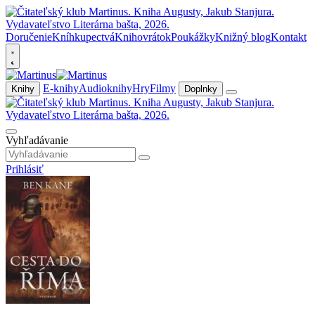
Doručenie
Kníhkupectvá
Knihovrátok
Poukážky
Knižný blog
Kontakt
E-knihy
Audioknihy
Hry
Filmy
Knihy
Doplnky
Vyhľadávanie
Prihlásiť