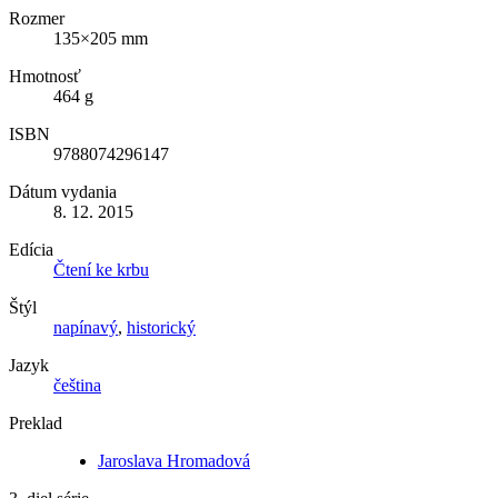
Rozmer
135×205 mm
Hmotnosť
464 g
ISBN
9788074296147
Dátum vydania
8. 12. 2015
Edícia
Čtení ke krbu
Štýl
napínavý
,
historický
Jazyk
čeština
Preklad
Jaroslava Hromadová