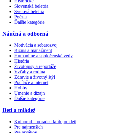
Historické
Slovenská beletria
Svetová beletria
Poézia
Ďalšie kategórie
Náučná a odborná
Motivácia a sebarozvoj
Biznis a manažment
Humanitné a spoločenské vedy
História
Životopisy a reportáže
Vzťahy a rodina
Zdravie a životný štýl
Počítače a internet
Hobby
Umenie a dizajn
Ďalšie kategórie
Deti a mládež
Knihorad – poradca kníh pre deti
Pre najmenších
Pre prvákov