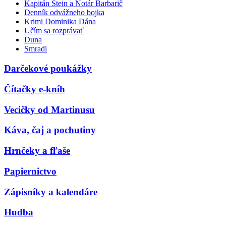
Kapitán Stein a Notár Barbarič
Denník odvážneho bojka
Krimi Dominika Dána
Učím sa rozprávať
Duna
Smradi
Darčekové poukážky
Čítačky e-kníh
Vecičky od Martinusu
Káva, čaj a pochutiny
Hrnčeky a fľaše
Papiernictvo
Zápisníky a kalendáre
Hudba