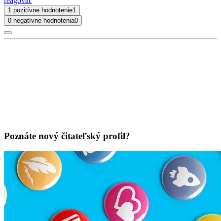
reagovať
1 pozitívne hodnotenie
1
0 negatívne hodnotenia
0
Poznáte nový čitateľský profil?