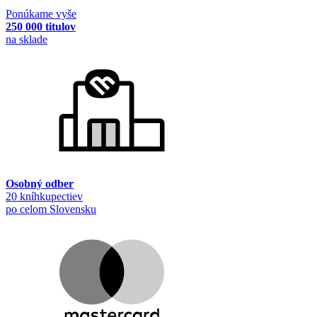
Ponúkame vyše
250 000 titulov
na sklade
Osobný odber
20 kníhkupectiev
po celom Slovensku