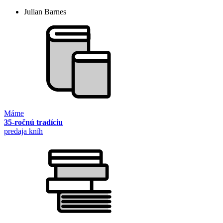
Julian Barnes
Máme
35-ročnú tradíciu
predaja kníh