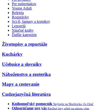
Pre pubertiakov
Young Adult
Beletria
Rozprávky
Sci-fi, fantasy a komiksy
Leporelá
Náučné knihy
Ďalšie kategórie
Životopisy a reportáže
Kuchárky
Učebnice a slovníky
Náboženstvo a ezoterika
Mapy a cestovanie
Cudzojazyčná literatúra
Knihomoľský pomocník
Spýtajte sa Sherlocka, čo čítať
Odporúčame pre vás
Knižné tipy ušité na mieru vám