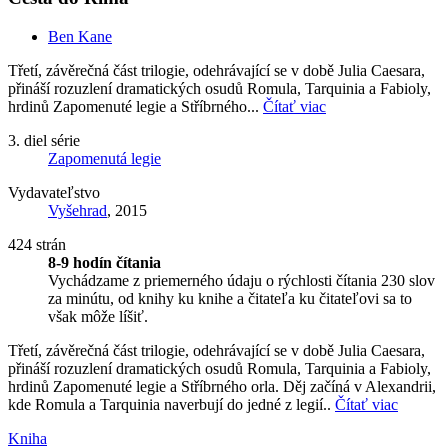
Ben Kane
Třetí, závěrečná část trilogie, odehrávající se v době Julia Caesara,
přináší rozuzlení dramatických osudů Romula, Tarquinia a Fabioly,
hrdinů Zapomenuté legie a Stříbrného...
Čítať viac
3. diel série
Zapomenutá legie
Vydavateľstvo
Vyšehrad
, 2015
424 strán
8-9 hodín čítania
Vychádzame z priemerného údaju o rýchlosti čítania 230 slov
za minútu, od knihy ku knihe a čitateľa ku čitateľovi sa to
však môže líšiť.
Třetí, závěrečná část trilogie, odehrávající se v době Julia Caesara,
přináší rozuzlení dramatických osudů Romula, Tarquinia a Fabioly,
hrdinů Zapomenuté legie a Stříbrného orla. Děj začíná v Alexandrii,
kde Romula a Tarquinia naverbují do jedné z legií..
Čítať viac
Kniha