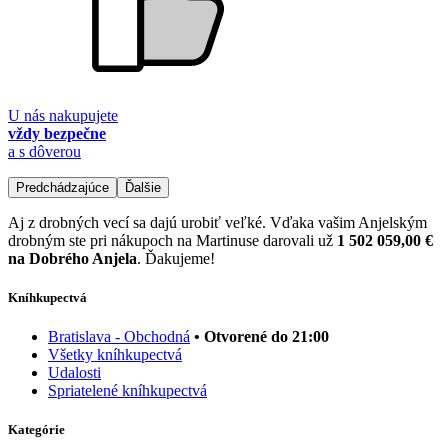
U nás nakupujete
vždy bezpečne
a s dôverou
Predchádzajúce
Ďalšie
Aj z drobných vecí sa dajú urobiť veľké. Vďaka vašim Anjelským
drobným ste pri nákupoch na Martinuse darovali už
1 502 059,00 €
na Dobrého Anjela
. Ďakujeme!
Kníhkupectvá
Bratislava - Obchodná
• Otvorené do 21:00
Všetky kníhkupectvá
Udalosti
Spriatelené kníhkupectvá
Kategórie