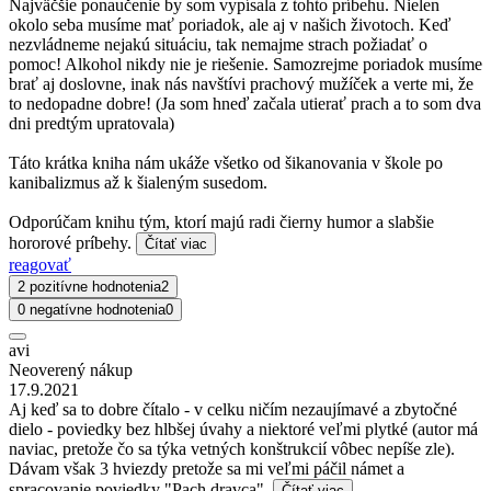
Najväčšie ponaučenie by som vypísala z tohto príbehu. Nielen
okolo seba musíme mať poriadok, ale aj v našich životoch. Keď
nezvládneme nejakú situáciu, tak nemajme strach požiadať o
pomoc! Alkohol nikdy nie je riešenie. Samozrejme poriadok musíme
brať aj doslovne, inak nás navštívi prachový mužíček a verte mi, že
to nedopadne dobre! (Ja som hneď začala utierať prach a to som dva
dni predtým upratovala)
Táto krátka kniha nám ukáže všetko od šikanovania v škole po
kanibalizmus až k šialeným susedom.
Odporúčam knihu tým, ktorí majú radi čierny humor a slabšie
hororové príbehy.
Čítať viac
reagovať
2 pozitívne hodnotenia
2
0 negatívne hodnotenia
0
avi
Neoverený nákup
17.9.2021
Aj keď sa to dobre čítalo - v celku ničím nezaujímavé a zbytočné
dielo - poviedky bez hlbšej úvahy a niektoré veľmi plytké (autor má
naviac, pretože čo sa týka vetných konštrukcií vôbec nepíše zle).
Dávam však 3 hviezdy pretože sa mi veľmi páčil námet a
spracovanie poviedky "Pach dravca".
Čítať viac