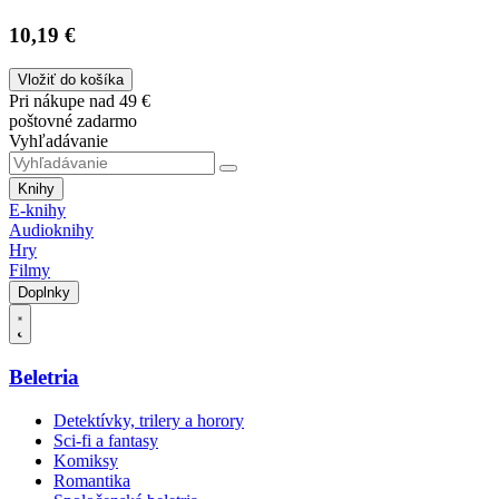
10,19 €
Vložiť do košíka
Pri nákupe nad 49 €
poštovné zadarmo
Vyhľadávanie
Knihy
E-knihy
Audioknihy
Hry
Filmy
Doplnky
Beletria
Detektívky, trilery a horory
Sci-fi a fantasy
Komiksy
Romantika