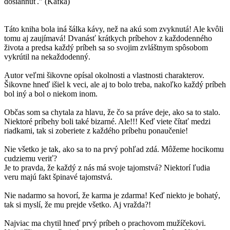
dosiahnuť." (Kafka)
Táto kniha bola iná šálka kávy, než na akú som zvyknutá! Ale kvôli
tomu aj zaujímavá! Dvanásť krátkych príbehov z každodenného
života a predsa každý príbeh sa so svojim zvláštnym spôsobom
vykrútil na nekaždodenný.
Autor veľmi šikovne opísal okolnosti a vlastnosti charakterov.
Šikovne hneď išiel k veci, ale aj to bolo treba, nakoľko každý príbeh
bol iný a bol o niekom inom.
Občas som sa chytala za hlavu, že čo sa práve deje, ako sa to stalo.
Niektoré príbehy boli také bizarné. Ale!!! Keď viete čítať medzi
riadkami, tak si zoberiete z každého príbehu ponaučenie!
Nie všetko je tak, ako sa to na prvý pohľad zdá. Môžeme hocikomu
cudziemu veriť?
Je to pravda, že každý z nás má svoje tajomstvá? Niektorí ľudia
veru majú fakt špinavé tajomstvá.
Nie nadarmo sa hovorí, že karma je zdarma! Keď niekto je bohatý,
tak si myslí, že mu prejde všetko. Aj vražda?!
Najviac ma chytil hneď prvý príbeh o prachovom mužíčekovi.