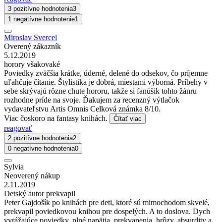
3 pozitívne hodnotenia
3
1 negatívne hodnotenie
1
Miroslav Svercel
Overený zákazník
5.12.2019
horory všakovaké
Poviedky zväčšia krátke, úderné, delené do odsekov, čo príjemne
uľahčuje čítanie. Štylistika je dobrá, miestami výborná. Príbehy v
sebe skrývajú rôzne chute hororu, takže si fanúšik tohto žánru
rozhodne príde na svoje. Ďakujem za recenzný výtlačok
vydavateľstvu Artis Omnis Celková známka 8/10.
Viac čoskoro na fantasy knihách.
Čítať viac
reagovať
2 pozitívne hodnotenia
2
0 negatívne hodnotenia
0
Sylvia
Neoverený nákup
2.11.2019
Detský autor prekvapil
Peter Gajdošík po knihách pre deti, ktoré sú mimochodom skvelé,
prekvapil poviedkovou knihou pre dospelých. A to doslova. Dych
vyrážajúce poviedky, plné napätia, prekvapenia, hrôzy, absurdity a