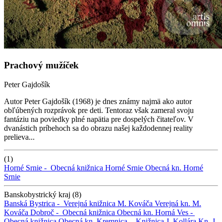
Prachový mužíček
Peter Gajdošík
Autor Peter Gajdošík (1968) je dnes známy najmä ako autor
obľúbených rozprávok pre deti. Tentoraz však zameral svoju
fantáziu na poviedky plné napätia pre dospelých čitateľov. V
dvanástich príbehoch sa do obrazu našej každodennej reality
prelieva...
(1)
Horné Srnie -
Obecná knižnica Horné Srnie
Obecná kn. Horné
Srnie
Banskobystrický kraj (8)
Banská Bystrica -
Verejná knižnica M. Kováča
Verejná kn. M.
Kováča
Dobroč -
Obecná knižnica
Obecná kn.
Horná Ves -
Obecná knižnica
Obecná kn.
Kremnica -
Knižnica J. Kollára
Kn. J.