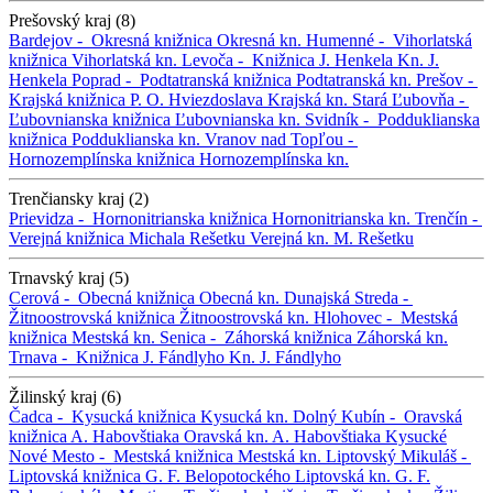
Prešovský kraj (8)
Bardejov -
Okresná knižnica
Okresná kn.
Humenné -
Vihorlatská
knižnica
Vihorlatská kn.
Levoča -
Knižnica J. Henkela
Kn. J.
Henkela
Poprad -
Podtatranská knižnica
Podtatranská kn.
Prešov -
Krajská knižnica P. O. Hviezdoslava
Krajská kn.
Stará Ľubovňa -
Ľubovnianska knižnica
Ľubovnianska kn.
Svidník -
Podduklianska
knižnica
Podduklianska kn.
Vranov nad Topľou -
Hornozemplínska knižnica
Hornozemplínska kn.
Trenčiansky kraj (2)
Prievidza -
Hornonitrianska knižnica
Hornonitrianska kn.
Trenčín -
Verejná knižnica Michala Rešetku
Verejná kn. M. Rešetku
Trnavský kraj (5)
Cerová -
Obecná knižnica
Obecná kn.
Dunajská Streda -
Žitnoostrovská knižnica
Žitnoostrovská kn.
Hlohovec -
Mestská
knižnica
Mestská kn.
Senica -
Záhorská knižnica
Záhorská kn.
Trnava -
Knižnica J. Fándlyho
Kn. J. Fándlyho
Žilinský kraj (6)
Čadca -
Kysucká knižnica
Kysucká kn.
Dolný Kubín -
Oravská
knižnica A. Habovštiaka
Oravská kn. A. Habovštiaka
Kysucké
Nové Mesto -
Mestská knižnica
Mestská kn.
Liptovský Mikuláš -
Liptovská knižnica G. F. Belopotockého
Liptovská kn. G. F.