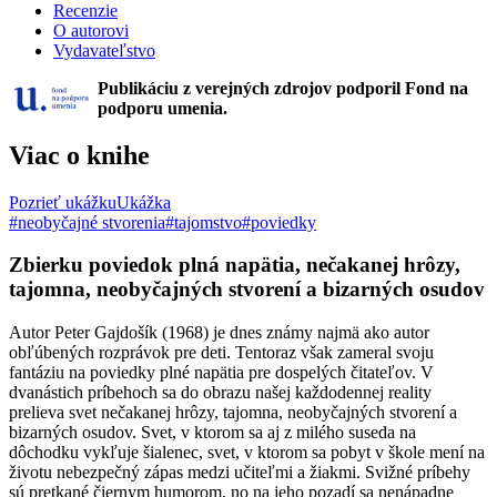
Recenzie
O autorovi
Vydavateľstvo
Publikáciu z verejných zdrojov podporil Fond na
podporu umenia.
Viac o knihe
Pozrieť ukážku
Ukážka
#neobyčajné stvorenia
#tajomstvo
#poviedky
Zbierku poviedok plná napätia, nečakanej hrôzy,
tajomna, neobyčajných stvorení a bizarných osudov
Autor Peter Gajdošík (1968) je dnes známy najmä ako autor
obľúbených rozprávok pre deti. Tentoraz však zameral svoju
fantáziu na poviedky plné napätia pre dospelých čitateľov. V
dvanástich príbehoch sa do obrazu našej každodennej reality
prelieva svet nečakanej hrôzy, tajomna, neobyčajných stvorení a
bizarných osudov. Svet, v ktorom sa aj z milého suseda na
dôchodku vykľuje šialenec, svet, v ktorom sa pobyt v škole mení na
životu nebezpečný zápas medzi učiteľmi a žiakmi. Svižné príbehy
sú pretkané čiernym humorom, no na jeho pozadí sa nenápadne