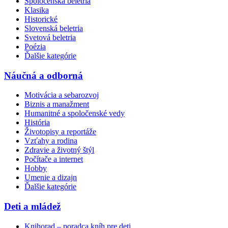
Spoločenská beletria
Klasika
Historické
Slovenská beletria
Svetová beletria
Poézia
Ďalšie kategórie
Náučná a odborná
Motivácia a sebarozvoj
Biznis a manažment
Humanitné a spoločenské vedy
História
Životopisy a reportáže
Vzťahy a rodina
Zdravie a životný štýl
Počítače a internet
Hobby
Umenie a dizajn
Ďalšie kategórie
Deti a mládež
Knihorad – poradca kníh pre deti