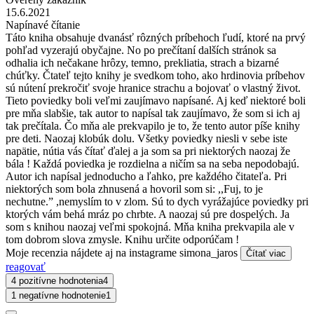
15.6.2021
Napínavé čítanie
Táto kniha obsahuje dvanásť rôzných príbehoch ľudí, ktoré na prvý
pohľad vyzerajú obyčajne. No po prečítaní dalších stránok sa
odhalia ich nečakane hrôzy, temno, prekliatia, strach a bizarné
chúťky. Čtateľ tejto knihy je svedkom toho, ako hrdinovia príbehov
sú nútení prekročiť svoje hranice strachu a bojovať o vlastný život.
Tieto poviedky boli veľmi zaujímavo napísané. Aj keď niektoré boli
pre mňa slabšie, tak autor to napísal tak zaujímavo, že som si ich aj
tak prečítala. Čo mňa ale prekvapilo je to, že tento autor píše knihy
pre deti. Naozaj klobúk dolu. Všetky poviedky niesli v sebe iste
napätie, nútia vás čítať ďalej a ja som sa pri niektorých naozaj že
bála ! Každá poviedka je rozdielna a ničím sa na seba nepodobajú.
Autor ich napísal jednoducho a ľahko, pre každého čitateľa. Pri
niektorých som bola zhnusená a hovoril som si: ,,Fuj, to je
nechutne.” ,nemyslím to v zlom. Sú to dych vyrážajúce poviedky pri
ktorých vám behá mráz po chrbte. A naozaj sú pre dospelých. Ja
som s knihou naozaj veľmi spokojná. Mňa kniha prekvapila ale v
tom dobrom slova zmysle. Knihu určite odporúčam !
Moje recenzia nájdete aj na instagrame simona_jaros
Čítať viac
reagovať
4 pozitívne hodnotenia
4
1 negatívne hodnotenie
1