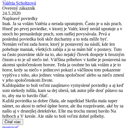
Valéria Scholtzová
Overený zákazník
24.5.2020
Napínavé poviedky
Inak. Ja sa volám Valéria a nerada upratujem. Často je u nás prach.
Hneď po prvej poviedke, v ktorej je Valér, ktorý nerád upratuje a v
snoch ho prenasleduje prach, som radšej povysávala. Prvá a
posledná poviedka boli skôr duchariny a to teda môže byť.
Nemám veľmi rada horor, ktorý je postavený na násilí, kde len
pobehuje maniak, všetkých zabíja a ja sa mám báť o postavy. Tuto
sa často pozeráme skôr na to, ako nejaký človek dospeje k hrozným
činom a to je už niečo iné. Väčšina príbehov v knihe je postavená na
akomsi spoločenskom horore. Teda ja osobne ho tak volám a je to
horor, kedy sa niečo v jedincovi pokazí a väčšinou toto pokazenie
vyplýva z toho, ako jedinec vníma spoločnosť alebo sa niečo zmení
v jeho spoločenskom živote.
Každopádne to boli veľmi zaujímavo vymyslené poviedky a aj keď
som niekedy tušila, kam sa dej uberá, tak autor píše dosť pútavo na
to, aby ma to bavilo čítať.
Každá poviedka sa dobre čítala, ale napríklad Skriňa mala super
námet, no akosi to nebol úplne horor, ale iba rozprávanie, aké by sa
našlo aj v drsnejšej detektívke. Ešte ma trochu menej bavilo Na
hríboch a V kresle. Ale stále to boli veľmi dobré príbehy.
Čítať viac
reagovať