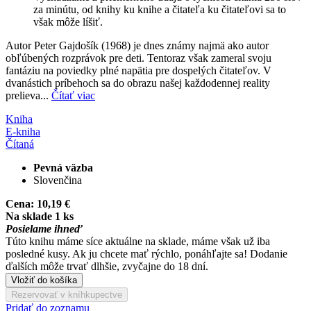
za minútu, od knihy ku knihe a čitateľa ku čitateľovi sa to
však môže líšiť.
Autor Peter Gajdošík (1968) je dnes známy najmä ako autor
obľúbených rozprávok pre deti. Tentoraz však zameral svoju
fantáziu na poviedky plné napätia pre dospelých čitateľov. V
dvanástich príbehoch sa do obrazu našej každodennej reality
prelieva...
Čítať viac
Kniha
E-kniha
Čítaná
Pevná väzba
Slovenčina
Cena:
10,19 €
Na sklade 1 ks
Posielame ihneď
Túto knihu máme síce aktuálne na sklade, máme však už iba
posledné kusy. Ak ju chcete mať rýchlo, ponáhľajte sa! Dodanie
ďalších môže trvať dlhšie, zvyčajne do 18 dní.
Vložiť do košíka
Rezervovať v kníhkupectve
Pridať do zoznamu