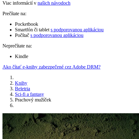
Viac informácií v
našich návodoch
Prečítate na:
Pocketbook
Smartfón či tablet
s podporovanou aplikáciou
Počítač
s podporovanou aplikáciou
Neprečítate na:
Kindle
Ako čítať e-knihy zabezpečené cez Adobe DRM?
Knihy
Beletria
Sci-fi a fantasy
Prachový mužíček