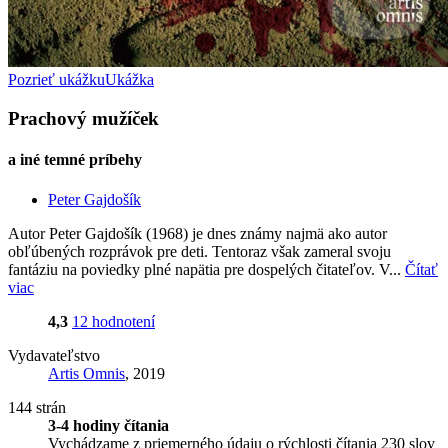
Pozrieť ukážku
Ukážka
Prachový mužíček
a iné temné príbehy
Peter Gajdošík
Autor Peter Gajdošík (1968) je dnes známy najmä ako autor
obľúbených rozprávok pre deti. Tentoraz však zameral svoju
fantáziu na poviedky plné napätia pre dospelých čitateľov. V...
Čítať
viac
4,3
12 hodnotení
Vydavateľstvo
Artis Omnis
, 2019
144 strán
3-4 hodiny čítania
Vychádzame z priemerného údaju o rýchlosti čítania 230 slov