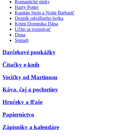
Romantické úteky
Harry Potter
Kapitán Stein a Notár Barbarič
Denník odvážneho bojka
Krimi Dominika Dána
Učím sa rozprávať
Duna
Smradi
Darčekové poukážky
Čítačky e-kníh
Vecičky od Martinusu
Káva, čaj a pochutiny
Hrnčeky a fľaše
Papiernictvo
Zápisníky a kalendáre