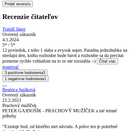
Pridať recenziu
Recenzie čitateľov
Tomáš Jáger
Overený zákazník
4.1.2024
5* / 5*
12 poviedok, z toho 1 slaba a zvysok super. Paradna jednohubka na
stredajsi den, kniha rozhodne bude bavit a rozhodne sa da precitat
pomerne rychlo vzhladom na to ze nie rozsiahla :-)
Čítať viac
reagovať
3 pozitívne hodnotenia
3
1 negatívne hodnotenie
1
Beatrica Juráková
Overený zákazník
21.2.2023
Prachový mužíček
PETER GAJDOŠÍK - PRACHOVÝ MUŽÍČEK a iné temné
príbehy
"Existuje bod, od ktorého niet návratu. A práve ten je potrebné