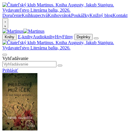
Doručenie
Kníhkupectvá
Knihovrátok
Poukážky
Knižný blog
Kontakt
E-knihy
Audioknihy
Hry
Filmy
Knihy
Doplnky
Vyhľadávanie
Prihlásiť