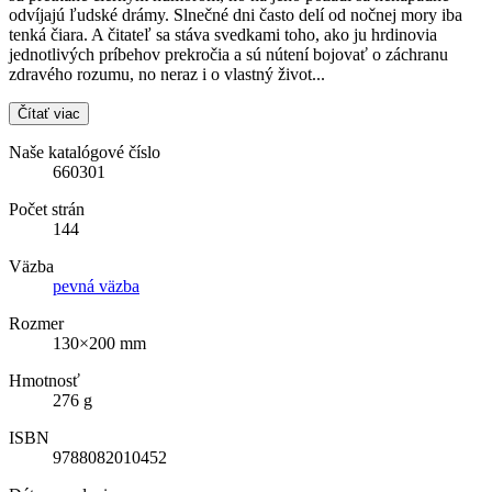
odvíjajú ľudské drámy. Slnečné dni často delí od nočnej mory iba
tenká čiara. A čitateľ sa stáva svedkami toho, ako ju hrdinovia
jednotlivých príbehov prekročia a sú nútení bojovať o záchranu
zdravého rozumu, no neraz i o vlastný život...
Čítať viac
Naše katalógové číslo
660301
Počet strán
144
Väzba
pevná väzba
Rozmer
130×200 mm
Hmotnosť
276 g
ISBN
9788082010452