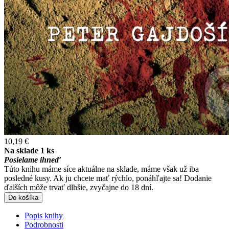
10,19 €
Na sklade 1 ks
Posielame ihneď
Túto knihu máme síce aktuálne na sklade, máme však už iba
posledné kusy. Ak ju chcete mať rýchlo, ponáhľajte sa! Dodanie
ďalších môže trvať dlhšie, zvyčajne do 18 dní.
Do košíka
Popis knihy
Podrobnosti