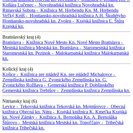
Kollára
Lučenec -
Novohradská knižnica
Novohradská kn.
Rimavská Sobota -
Knižnica M. Hrebendu
Kn. M. Hrebendu
Veľký Krtíš -
Hontiansko-novohradská knižnica A.H. Škultétyho
Hontiansko-novohradská kn.
Zvolen -
Krajská knižnica Ľ. Štúra
Krajská kn.
Bratislavský kraj (4)
Bratislava -
Knižnica Nové Mesto
Kn. Nové Mesto
Bratislava -
Mestská knižnica
Mestská kn.
Bratislava -
Staromestská knižnica
Staromestská kn.
Pezinok -
Malokarpatská knižnica
Malokarpatská
kn.
Košický kraj (4)
Košice -
Knižnica pre mládež
Kn. pre mládež
Michalovce -
Zemplínska knižnica G. Zvonického
Zemplínska kn. G.
Zvonického
Rožňava -
Gemerská knižnica P. Dobšinského
Gemerská knižnica
Trebišov -
Zemplínska knižnica
Zemplínska kn.
Nitriansky kraj (6)
Levice -
Tekovská knižnica
Tekovská kn.
Mojmírovce -
Obecná
knižnica
Obecná kn.
Nitra -
Krajská knižnica K. Kmeťka
Krajská
kn.
Nové Zámky -
Knižnica A. Bernoláka
Kn. A. Bernoláka
Štúrovo -
Mestská knižnica
Mestská kn.
Topoľčany -
Tribečská
knižnica
Tribečská kn.