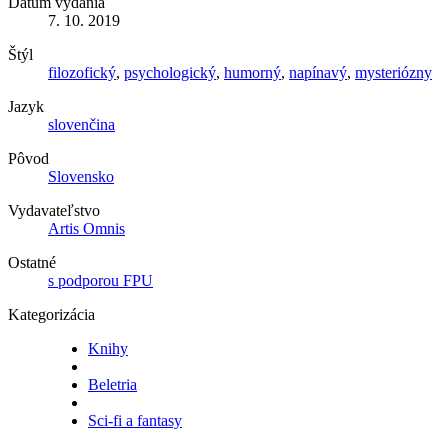
Dátum vydania
7. 10. 2019
Štýl
filozofický
,
psychologický
,
humorný
,
napínavý
,
mysteriózny
Jazyk
slovenčina
Pôvod
Slovensko
Vydavateľstvo
Artis Omnis
Ostatné
s podporou FPU
Kategorizácia
Knihy
Beletria
Sci-fi a fantasy