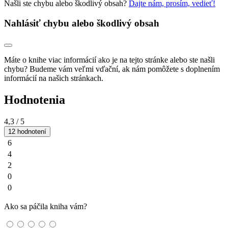
Našli ste chybu alebo škodlivý obsah?
Dajte nám, prosím, vedieť!
Nahlásiť chybu alebo škodlivý obsah
Máte o knihe viac informácií ako je na tejto stránke alebo ste našli
chybu? Budeme vám veľmi vďační, ak nám pomôžete s doplnením
informácií na našich stránkach.
Hodnotenia
4,3
/ 5
12 hodnotení
6
4
2
0
0
Ako sa páčila kniha vám?