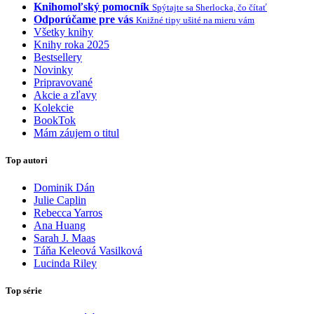
Knihomoľský pomocník
Spýtajte sa Sherlocka, čo čítať
Odporúčame pre vás
Knižné tipy ušité na mieru vám
Všetky knihy
Knihy roka 2025
Bestsellery
Novinky
Pripravované
Akcie a zľavy
Kolekcie
BookTok
Mám záujem o titul
Top autori
Dominik Dán
Julie Caplin
Rebecca Yarros
Ana Huang
Sarah J. Maas
Táňa Keleová Vasilková
Lucinda Riley
Top série