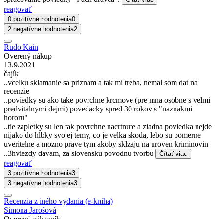
reagovať
0 pozitívne hodnotenia
0
2 negatívne hodnotenia
2
Rudo Kain
Overený nákup
13.9.2021
čajík
..vcelku sklamanie sa priznam a tak mi treba, nemal som dat na
recenzie
..poviedky su ako take povrchne krcmove (pre mna osobne s velmi
predvitalnymi dejmi) povedacky spred 30 rokov s "naznakmi
hororu"
..tie zapletky su len tak povrchne nacrtnute a ziadna poviedka nejde
nijako do hlbky svojej temy, co je velka skoda, lebo su pomerne
uveritelne a mozno prave tym akoby sklzaju na uroven kriminovin
..3hviezdy davam, za slovensku povodnu tvorbu
Čítať viac
reagovať
3 pozitívne hodnotenia
3
3 negatívne hodnotenia
3
Recenzia z iného vydania (e-kniha)
Simona Jarošová
Overený zákazník