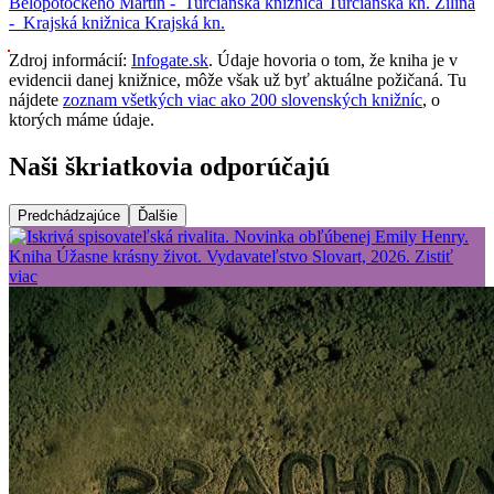
Belopotockého
Martin -
Turčianska knižnica
Turčianska kn.
Žilina
-
Krajská knižnica
Krajská kn.
Zdroj informácií:
Infogate.sk
. Údaje hovoria o tom, že kniha je v
evidencii danej knižnice, môže však už byť aktuálne požičaná. Tu
nájdete
zoznam všetkých viac ako 200 slovenských knižníc
, o
ktorých máme údaje.
Naši škriatkovia odporúčajú
Predchádzajúce
Ďalšie