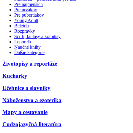
Pre najmenších
Pre prvákov
Pre pubertiakov
Young Adult
Beletria
Rozprávky
Sci-fi, fantasy a komiksy
Leporelá
Náučné knihy
Ďalšie kategórie
Životopisy a reportáže
Kuchárky
Učebnice a slovníky
Náboženstvo a ezoterika
Mapy a cestovanie
Cudzojazyčná literatúra