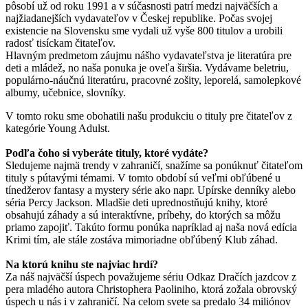
pôsobí už od roku 1991 a v súčasnosti patrí medzi najväčších a
najžiadanejších vydavateľov v Českej republike. Počas svojej
existencie na Slovensku sme vydali už vyše 800 titulov a urobili
radosť tisíckam čitateľov.
Hlavným predmetom záujmu nášho vydavateľstva je literatúra pre
deti a mládež, no naša ponuka je oveľa širšia. Vydávame beletriu,
populárno-náučnú literatúru, pracovné zošity, leporelá, samolepkové
albumy, učebnice, slovníky.
V tomto roku sme obohatili našu produkciu o tituly pre čitateľov z
kategórie Young Adulst.
Podľa čoho si vyberáte tituly, ktoré vydáte?
Sledujeme najmä trendy v zahraničí, snažíme sa ponúknuť čitateľom
tituly s pútavými témami. V tomto období sú veľmi obľúbené u
tínedžerov fantasy a mystery série ako napr. Upírske denníky alebo
séria Percy Jackson. Mladšie deti uprednostňujú knihy, ktoré
obsahujú záhady a sú interaktívne, príbehy, do ktorých sa môžu
priamo zapojiť. Takúto formu ponúka napríklad aj naša nová edícia
Krimi tím, ale stále zostáva mimoriadne obľúbený Klub záhad.
Na ktorú knihu ste najviac hrdí?
Za náš najväčší úspech považujeme sériu Odkaz Dračích jazdcov z
pera mladého autora Christophera Paoliniho, ktorá zožala obrovský
úspech u nás i v zahraničí. Na celom svete sa predalo 34 miliónov