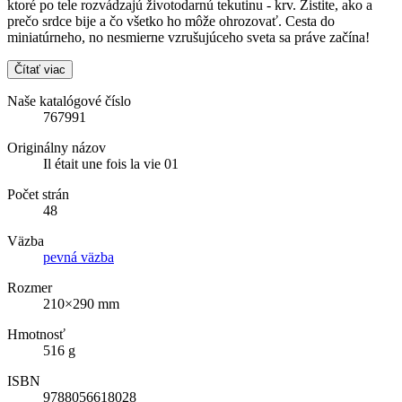
ktoré po tele rozvádzajú životodarnú tekutinu - krv. Zistite, ako a
prečo srdce bije a čo všetko ho môže ohrozovať. Cesta do
miniatúrneho, no nesmierne vzrušujúceho sveta sa práve začína!
Čítať viac
Naše katalógové číslo
767991
Originálny názov
Il était une fois la vie 01
Počet strán
48
Väzba
pevná väzba
Rozmer
210×290 mm
Hmotnosť
516 g
ISBN
9788056618028