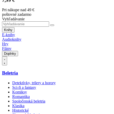
7,99 €
Pri nákupe nad 49 €
poštovné zadarmo
Vyhľadávanie
Knihy
E-knihy
Audioknihy
Hry
Filmy
Doplnky
Beletria
Detektívky, trilery a horory
Sci-fi a fantasy
Komiksy
Romantika
Spoločenská beletria
Klasika
Historické