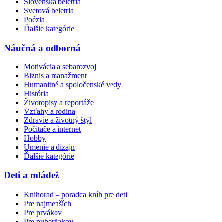
Slovenská beletria
Svetová beletria
Poézia
Ďalšie kategórie
Náučná a odborná
Motivácia a sebarozvoj
Biznis a manažment
Humanitné a spoločenské vedy
História
Životopisy a reportáže
Vzťahy a rodina
Zdravie a životný štýl
Počítače a internet
Hobby
Umenie a dizajn
Ďalšie kategórie
Deti a mládež
Knihorad – poradca kníh pre deti
Pre najmenších
Pre prvákov
Pre pubertiakov