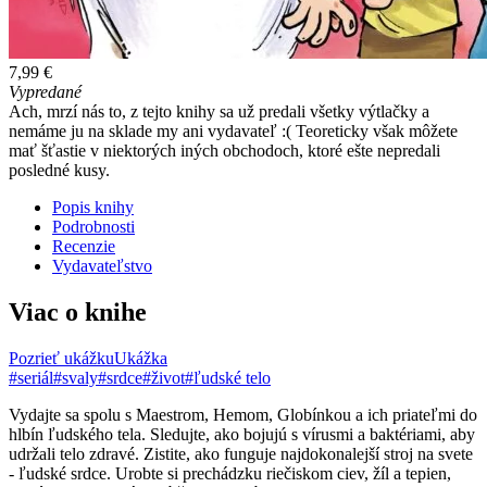
7,99 €
Vypredané
Ach, mrzí nás to, z tejto knihy sa už predali všetky výtlačky a
nemáme ju na sklade my ani vydavateľ :( Teoreticky však môžete
mať šťastie v niektorých iných obchodoch, ktoré ešte nepredali
posledné kusy.
Popis knihy
Podrobnosti
Recenzie
Vydavateľstvo
Viac o knihe
Pozrieť ukážku
Ukážka
#seriál
#svaly
#srdce
#život
#ľudské telo
Vydajte sa spolu s Maestrom, Hemom, Globínkou a ich priateľmi do
hlbín ľudského tela. Sledujte, ako bojujú s vírusmi a baktériami, aby
udržali telo zdravé. Zistite, ako funguje najdokonalejší stroj na svete
- ľudské srdce. Urobte si prechádzku riečiskom ciev, žíl a tepien,