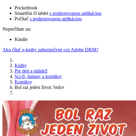
Pocketbook
Smartfón či tablet
s podporovanou aplikáciou
Počítač
s podporovanou aplikáciou
Neprečítate na:
Kindle
Ako čítať e-knihy zabezpečené cez Adobe DRM?
Knihy
Pre deti a mládež
Sci-fi, fantasy a komiksy
Komiksy
Bol raz jeden život: Srdce