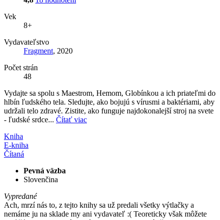
Vek
8+
Vydavateľstvo
Fragment
, 2020
Počet strán
48
Vydajte sa spolu s Maestrom, Hemom, Globínkou a ich priateľmi do
hlbín ľudského tela. Sledujte, ako bojujú s vírusmi a baktériami, aby
udržali telo zdravé. Zistite, ako funguje najdokonalejší stroj na svete
- ľudské srdce...
Čítať viac
Kniha
E-kniha
Čítaná
Pevná väzba
Slovenčina
Vypredané
Ach, mrzí nás to, z tejto knihy sa už predali všetky výtlačky a
nemáme ju na sklade my ani vydavateľ :( Teoreticky však môžete