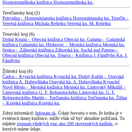
Hornozemplínska knižnica
Hornozemplínska kn.
Trenčiansky kraj (2)
Prievidza -
Hornonitrianska knižnica
Hornonitrianska kn.
Trenčín -
Verejná knižnica Michala Rešetku
Verejná kn. M. Rešetku
Trnavský kraj (6)
Dolná Krupá -
Obecná knižnica
Obecná kn.
Galanta -
Galantská
knižnica
Galantská kn.
Hlohovec -
Mestská knižnica
Mestská kn.
Senica -
Záhorská knižnica
Záhorská kn.
Suchá nad Parnou -
Obecná knižnica
Obecná kn.
Trnava -
Knižnica J. Fándlyho
Kn. J.
Fándlyho
Žilinský kraj (6)
Čadca -
Kysucká knižnica
Kysucká kn.
Dolný Kubín -
Oravská
knižnica A. Habovštiaka
Oravská kn. A. Habovštiaka
Kysucké
Nové Mesto -
Mestská knižnica
Mestská kn.
Liptovský Mikuláš -
Liptovská knižnica G. F. Belopotockého
Liptovská kn. G. F.
Belopotockého
Martin -
Turčianska knižnica
Turčianska kn.
Žilina
-
Krajská knižnica
Krajská kn.
Zdroj informácií:
Infogate.sk
. Údaje hovoria o tom, že kniha je v
evidencii danej knižnice, môže však už byť aktuálne požičaná. Tu
nájdete
zoznam všetkých viac ako 200 slovenských knižníc
, o
ktorých máme údaje.