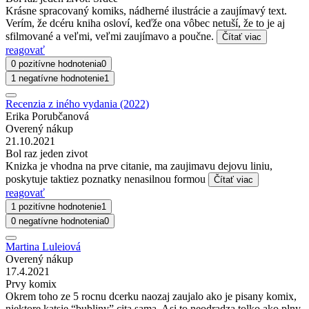
Krásne spracovaný komiks, nádherné ilustrácie a zaujímavý text.
Verím, že dcéru kniha osloví, keďže ona vôbec netuší, že to je aj
sfilmované a veľmi, veľmi zaujímavo a poučne.
Čítať viac
reagovať
0 pozitívne hodnotenia
0
1 negatívne hodnotenie
1
Recenzia z iného vydania (2022)
Erika Porubčanová
Overený nákup
21.10.2021
Bol raz jeden zivot
Knizka je vhodna na prve citanie, ma zaujimavu dejovu liniu,
poskytuje taktiez poznatky nenasilnou formou
Čítať viac
reagovať
1 pozitívne hodnotenie
1
0 negatívne hodnotenia
0
Martina Luleiová
Overený nákup
17.4.2021
Prvy komix
Okrem toho ze 5 rocnu dcerku naozaj zaujalo ako je pisany komix,
niektore katsie “bubliny” cita sama. Asi to neodradza tolko ako plny