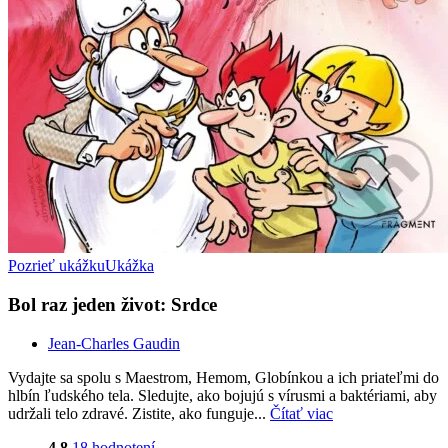
Pozrieť ukážku
Ukážka
Bol raz jeden život: Srdce
Jean-Charles Gaudin
Vydajte sa spolu s Maestrom, Hemom, Globínkou a ich priateľmi do
hlbín ľudského tela. Sledujte, ako bojujú s vírusmi a baktériami, aby
udržali telo zdravé. Zistite, ako funguje...
Čítať viac
4,8
18 hodnotení