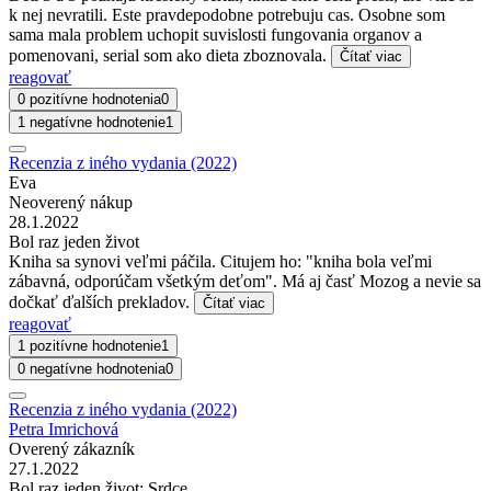
k nej nevratili. Este pravdepodobne potrebuju cas. Osobne som
sama mala problem uchopit suvislosti fungovania organov a
pomenovani, serial som ako dieta zboznovala.
Čítať viac
reagovať
0 pozitívne hodnotenia
0
1 negatívne hodnotenie
1
Recenzia z iného vydania (2022)
Eva
Neoverený nákup
28.1.2022
Bol raz jeden život
Kniha sa synovi veľmi páčila. Citujem ho: "kniha bola veľmi
zábavná, odporúčam všetkým deťom". Má aj časť Mozog a nevie sa
dočkať ďalších prekladov.
Čítať viac
reagovať
1 pozitívne hodnotenie
1
0 negatívne hodnotenia
0
Recenzia z iného vydania (2022)
Petra Imrichová
Overený zákazník
27.1.2022
Bol raz jeden život: Srdce