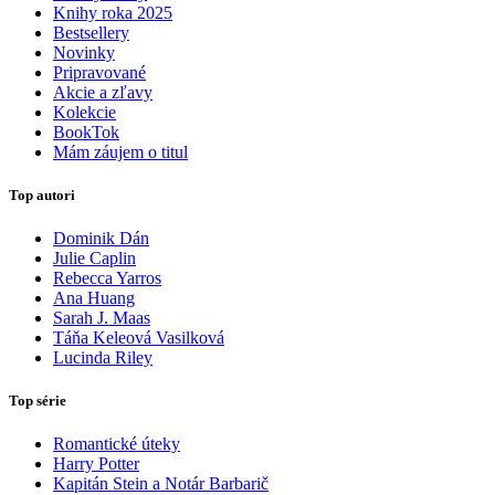
Knihy roka 2025
Bestsellery
Novinky
Pripravované
Akcie a zľavy
Kolekcie
BookTok
Mám záujem o titul
Top autori
Dominik Dán
Julie Caplin
Rebecca Yarros
Ana Huang
Sarah J. Maas
Táňa Keleová Vasilková
Lucinda Riley
Top série
Romantické úteky
Harry Potter
Kapitán Stein a Notár Barbarič