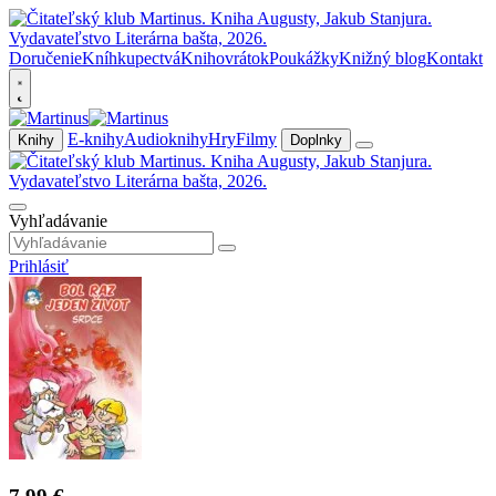
Doručenie
Kníhkupectvá
Knihovrátok
Poukážky
Knižný blog
Kontakt
E-knihy
Audioknihy
Hry
Filmy
Knihy
Doplnky
Vyhľadávanie
Prihlásiť