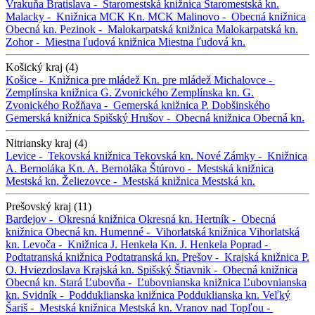
Vrakuňa
Bratislava -
Staromestská knižnica
Staromestská kn.
Malacky -
Knižnica MCK
Kn. MCK
Malinovo -
Obecná knižnica
Obecná kn.
Pezinok -
Malokarpatská knižnica
Malokarpatská kn.
Zohor -
Miestna ľudová knižnica
Miestna ľudová kn.
Košický kraj (4)
Košice -
Knižnica pre mládež
Kn. pre mládež
Michalovce -
Zemplínska knižnica G. Zvonického
Zemplínska kn. G.
Zvonického
Rožňava -
Gemerská knižnica P. Dobšinského
Gemerská knižnica
Spišský Hrušov -
Obecná knižnica
Obecná kn.
Nitriansky kraj (4)
Levice -
Tekovská knižnica
Tekovská kn.
Nové Zámky -
Knižnica
A. Bernoláka
Kn. A. Bernoláka
Štúrovo -
Mestská knižnica
Mestská kn.
Želiezovce -
Mestská knižnica
Mestská kn.
Prešovský kraj (11)
Bardejov -
Okresná knižnica
Okresná kn.
Hertník -
Obecná
knižnica
Obecná kn.
Humenné -
Vihorlatská knižnica
Vihorlatská
kn.
Levoča -
Knižnica J. Henkela
Kn. J. Henkela
Poprad -
Podtatranská knižnica
Podtatranská kn.
Prešov -
Krajská knižnica P.
O. Hviezdoslava
Krajská kn.
Spišský Štiavnik -
Obecná knižnica
Obecná kn.
Stará Ľubovňa -
Ľubovnianska knižnica
Ľubovnianska
kn.
Svidník -
Podduklianska knižnica
Podduklianska kn.
Veľký
Šariš -
Mestská knižnica
Mestská kn.
Vranov nad Topľou -