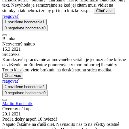
text. Nevyhoda je samozrejme ze ked jej citam musi vidiet na
stranky a tak nehrozi ze by pri tejto knizke zaspla.
Čítať viac
reagovať
1 pozitívne hodnotenie
1
0 negatívne hodnotenia
0
Bianka
Neoverený nákup
15.3.2021
Srdcovka
Komiksové spracovanie animovaného seriálu je jednoznačne krásne
osvieženie pre študentov ponorených v mori odbornej literatúry.
Touto klasikou viete brnknúť na detskú strunu srdca medika.
Čítať viac
reagovať
2 pozitívne hodnotenia
2
0 negatívne hodnotenia
0
Martin Kucharík
Overený nákup
20.1.2021
Podľa dcéry aspoň 10 hviezd!
Napäto čakáme na ďalší diel. Navnadilo nás to na všetky ostatné