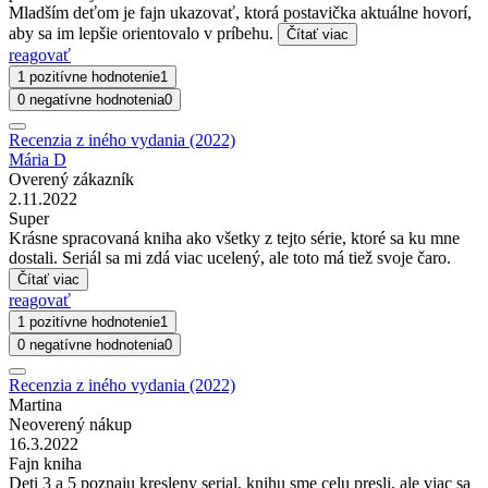
Mladším deťom je fajn ukazovať, ktorá postavička aktuálne hovorí,
aby sa im lepšie orientovalo v príbehu.
Čítať viac
reagovať
1 pozitívne hodnotenie
1
0 negatívne hodnotenia
0
Recenzia z iného vydania (2022)
Mária D
Overený zákazník
2.11.2022
Super
Krásne spracovaná kniha ako všetky z tejto série, ktoré sa ku mne
dostali. Seriál sa mi zdá viac ucelený, ale toto má tiež svoje čaro.
Čítať viac
reagovať
1 pozitívne hodnotenie
1
0 negatívne hodnotenia
0
Recenzia z iného vydania (2022)
Martina
Neoverený nákup
16.3.2022
Fajn kniha
Deti 3 a 5 poznaju kresleny serial, knihu sme celu presli, ale viac sa