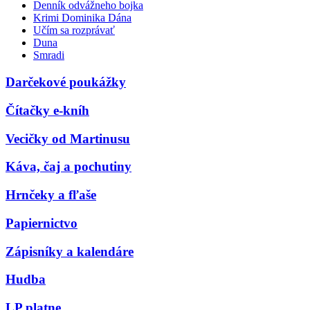
Denník odvážneho bojka
Krimi Dominika Dána
Učím sa rozprávať
Duna
Smradi
Darčekové poukážky
Čítačky e-kníh
Vecičky od Martinusu
Káva, čaj a pochutiny
Hrnčeky a fľaše
Papiernictvo
Zápisníky a kalendáre
Hudba
LP platne