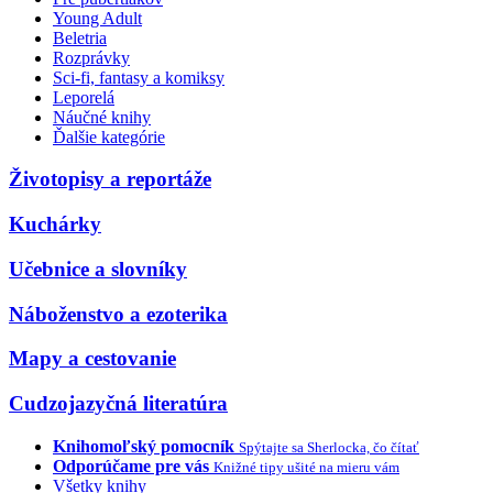
Young Adult
Beletria
Rozprávky
Sci-fi, fantasy a komiksy
Leporelá
Náučné knihy
Ďalšie kategórie
Životopisy a reportáže
Kuchárky
Učebnice a slovníky
Náboženstvo a ezoterika
Mapy a cestovanie
Cudzojazyčná literatúra
Knihomoľský pomocník
Spýtajte sa Sherlocka, čo čítať
Odporúčame pre vás
Knižné tipy ušité na mieru vám
Všetky knihy