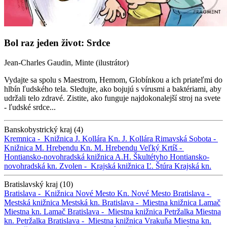
Bol raz jeden život: Srdce
Jean-Charles Gaudin, Minte (ilustrátor)
Vydajte sa spolu s Maestrom, Hemom, Globínkou a ich priateľmi do
hlbín ľudského tela. Sledujte, ako bojujú s vírusmi a baktériami, aby
udržali telo zdravé. Zistite, ako funguje najdokonalejší stroj na svete
- ľudské srdce...
Banskobystrický kraj (4)
Kremnica -
Knižnica J. Kollára
Kn. J. Kollára
Rimavská Sobota -
Knižnica M. Hrebendu
Kn. M. Hrebendu
Veľký Krtíš -
Hontiansko-novohradská knižnica A.H. Škultétyho
Hontiansko-
novohradská kn.
Zvolen -
Krajská knižnica Ľ. Štúra
Krajská kn.
Bratislavský kraj (10)
Bratislava -
Knižnica Nové Mesto
Kn. Nové Mesto
Bratislava -
Mestská knižnica
Mestská kn.
Bratislava -
Miestna knižnica Lamač
Miestna kn. Lamač
Bratislava -
Miestna knižnica Petržalka
Miestna
kn. Petržalka
Bratislava -
Miestna knižnica Vrakuňa
Miestna kn.