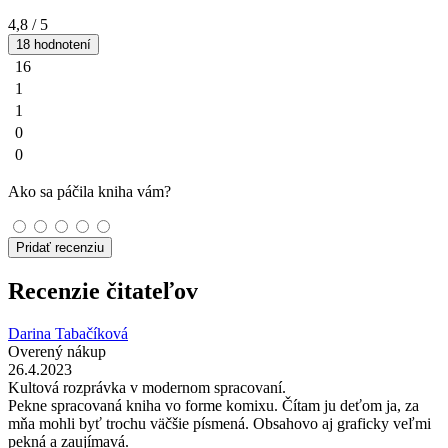
4,8
/ 5
18 hodnotení
16
1
1
0
0
Ako sa páčila kniha vám?
Pridať recenziu
Recenzie čitateľov
Darina Tabačíková
Overený nákup
26.4.2023
Kultová rozprávka v modernom spracovaní.
Pekne spracovaná kniha vo forme komixu. Čítam ju deťom ja, za
mňa mohli byť trochu väčšie písmená. Obsahovo aj graficky veľmi
pekná a zaujímavá.