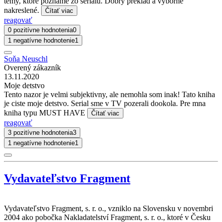
témy, ktoré poznáme zo seriálu. Dobrý preklad a výborne
nakreslené.
Čítať viac
reagovať
0 pozitívne hodnotenia
0
1 negatívne hodnotenie
1
Soňa Neuschl
Overený zákazník
13.11.2020
Moje detstvo
Tento nazor je velmi subjektivny, ale nemohla som inak! Tato kniha
je ciste moje detstvo. Serial sme v TV pozerali dookola. Pre mna
kniha typu MUST HAVE
Čítať viac
reagovať
3 pozitívne hodnotenia
3
1 negatívne hodnotenie
1
Vydavateľstvo Fragment
Vydavateľstvo Fragment, s. r. o., vzniklo na Slovensku v novembri
2004 ako pobočka Nakladatelství Fragment, s. r. o., ktoré v Česku