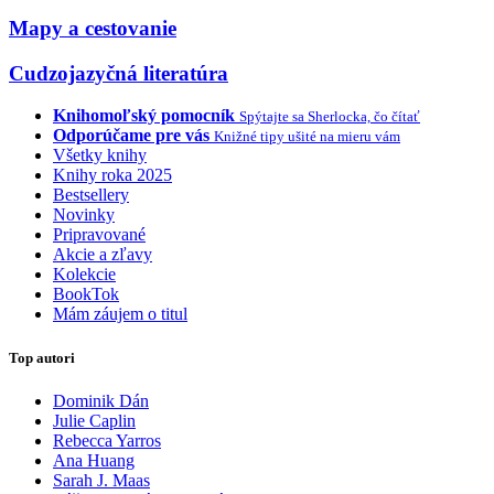
Mapy a cestovanie
Cudzojazyčná literatúra
Knihomoľský pomocník
Spýtajte sa Sherlocka, čo čítať
Odporúčame pre vás
Knižné tipy ušité na mieru vám
Všetky knihy
Knihy roka 2025
Bestsellery
Novinky
Pripravované
Akcie a zľavy
Kolekcie
BookTok
Mám záujem o titul
Top autori
Dominik Dán
Julie Caplin
Rebecca Yarros
Ana Huang
Sarah J. Maas