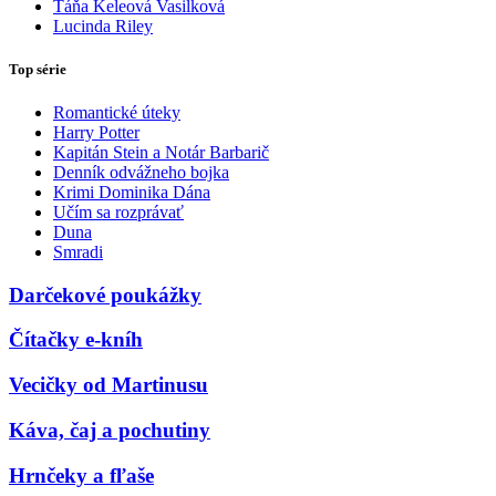
Táňa Keleová Vasilková
Lucinda Riley
Top série
Romantické úteky
Harry Potter
Kapitán Stein a Notár Barbarič
Denník odvážneho bojka
Krimi Dominika Dána
Učím sa rozprávať
Duna
Smradi
Darčekové poukážky
Čítačky e-kníh
Vecičky od Martinusu
Káva, čaj a pochutiny
Hrnčeky a fľaše