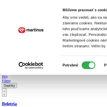
Doručenie
Kníhkupectvá
Knihovrátok
Poukážky
Knižný blog
Kontakt
Môžeme pracovať s cooki
Aby sme vedeli, ako sa na 
zbierame cookies. Niektor
E-knihy
Audioknihy
Hry
Filmy
Knihy
Doplnky
toho používame analytické
vás zlepšovať. Personaliz
Vyhľadávanie
Marketingové cookies nám 
tretími stranami. Veľmi b
Prihlásiť
Vyhľadávanie
Výber
Knihy
Potrebné
P
súhlasu
E-knihy
Audioknihy
Hry
Filmy
Doplnky
Beletria