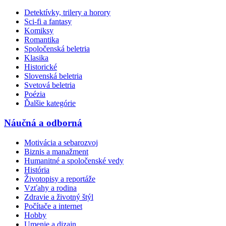
Detektívky, trilery a horory
Sci-fi a fantasy
Komiksy
Romantika
Spoločenská beletria
Klasika
Historické
Slovenská beletria
Svetová beletria
Poézia
Ďalšie kategórie
Náučná a odborná
Motivácia a sebarozvoj
Biznis a manažment
Humanitné a spoločenské vedy
História
Životopisy a reportáže
Vzťahy a rodina
Zdravie a životný štýl
Počítače a internet
Hobby
Umenie a dizajn