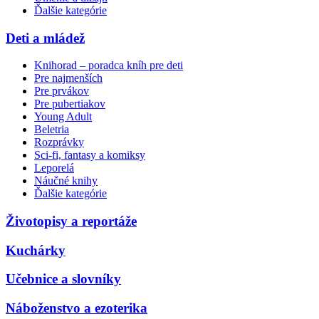
Ďalšie kategórie
Deti a mládež
Knihorad – poradca kníh pre deti
Pre najmenších
Pre prvákov
Pre pubertiakov
Young Adult
Beletria
Rozprávky
Sci-fi, fantasy a komiksy
Leporelá
Náučné knihy
Ďalšie kategórie
Životopisy a reportáže
Kuchárky
Učebnice a slovníky
Náboženstvo a ezoterika