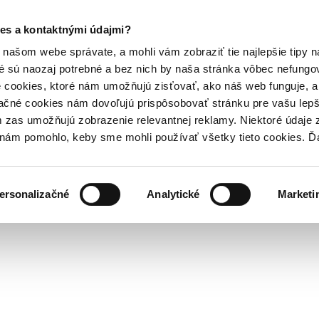
es a kontaktnými údajmi?
našom webe správate, a mohli vám zobraziť tie najlepšie tipy n
é sú naozaj potrebné a bez nich by naša stránka vôbec nefung
 cookies, ktoré nám umožňujú zisťovať, ako náš web funguje, a 
ačné cookies nám dovoľujú prispôsobovať stránku pre vašu lepši
zas umožňujú zobrazenie relevantnej reklamy. Niektoré údaje z
y nám pomohlo, keby sme mohli používať všetky tieto cookies. 
ersonalizačné
Analytické
Marketi