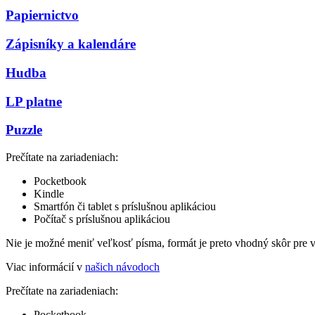
Papiernictvo
Zápisníky a kalendáre
Hudba
LP platne
Puzzle
Prečítate na zariadeniach:
Pocketbook
Kindle
Smartfón či tablet s príslušnou aplikáciou
Počítač s príslušnou aplikáciou
Nie je možné meniť veľkosť písma, formát je preto vhodný skôr pre 
Viac informácií v
našich návodoch
Prečítate na zariadeniach:
Pocketbook