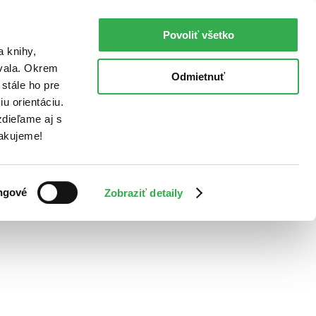
Povoliť všetko
a knihy,
ovala. Okrem
Odmietnuť
stále ho pre
u orientáciu.
dieľame aj s
Ďakujeme!
ngové
Zobraziť detaily