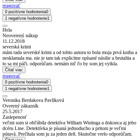
reagovať
0 pozitívne hodnotenia
0
1 negatívne hodnotenie
1
Hela
Neoverený nákup
11.12.2018
severská krimi
mám rada severské krimi a od tohto autora to bola moja prvá kniha a
nesklamala ma. nie je tam tak explicitne opísané násilie a brutalita a
to sa mi páči. odporúčam. nemám nič čo by som jej vytkla.
Čítať viac
reagovať
0 pozitívne hodnotenia
0
1 negatívne hodnotenie
1
Veronika Berdakova Pavlíková
Overený zákazník
25.5.2017
Zaslepenosť
veľmi som si obľúbila detektíva William Wistinga a dokonca aj jeho
dcéru Line. Detektívka je písaná jednoducho a pritom je veľmi
pútavá. Prečítala som ju za jeden deň. Skutočne vrelo odporúčam.