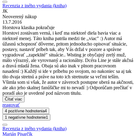
Recenzia z iného vydania (kniha)
JK
Neoverený nákup
13.7.2016
Horstova klasika pokračuje
Horstovi zostávam verná, i keď ma niektoré diela bavia viac a
niektoré menej. Táto kniha patrila medzi tie ,,viac" :) Autor má
úžasnú schopnosť dôverne, pritom jednoducho opisovať situácie,
postavy, nastaviť príbeh tak, aby Vás držal v pozore a správne
vygradovať ,,zapeklité" situácie.. Wisting je obyčajný zrelý muž,
málo výrazný, ale vyrovnaný a racionálny. Dcéra Line je stále akčná
a dravá mladá žena. Obaja sú ako inak v plnom pracovnom
nasadení :) Každý si ide v príbehu po svojom, no nakoniec sa aj tak
títo dvaja stretnú a práve na toto ich stretnutie sa veľmi teším.
Všimla som si však, že autor v záveroch postupne uberá na akčnosti,
ale ako jeho skalnej fanúšičke mi to nevadí :) Odporúčam prečítať v
poradí ako je uvedené pod názvom titulu.
Čítať viac
reagovať
4 pozitívne hodnotenia
4
1 negatívne hodnotenie
1
Recenzia z iného vydania (kniha)
Marián Pisarčík