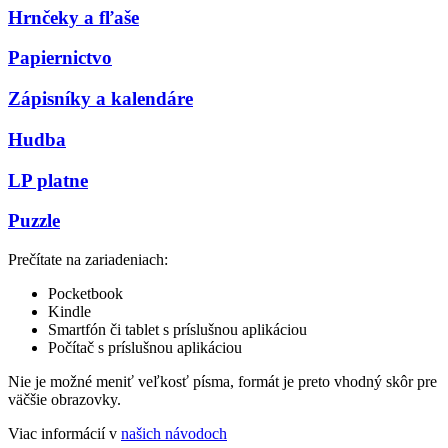
Hrnčeky a fľaše
Papiernictvo
Zápisníky a kalendáre
Hudba
LP platne
Puzzle
Prečítate na zariadeniach:
Pocketbook
Kindle
Smartfón či tablet s príslušnou aplikáciou
Počítač s príslušnou aplikáciou
Nie je možné meniť veľkosť písma, formát je preto vhodný skôr pre
väčšie obrazovky.
Viac informácií v
našich návodoch