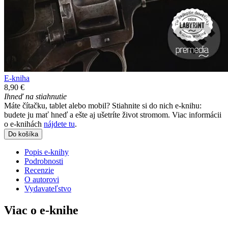
E-kniha
8,90 €
Ihneď na stiahnutie
Máte čítačku, tablet alebo mobil? Stiahnite si do nich e-knihu:
budete ju mať hneď a ešte aj ušetríte život stromom. Viac informácii
o e-knihách
nájdete tu
.
Do košíka
Popis e-knihy
Podrobnosti
Recenzie
O autorovi
Vydavateľstvo
Viac o e-knihe