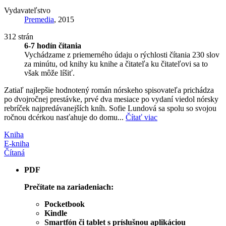
Vydavateľstvo
Premedia
, 2015
312 strán
6-7 hodín čítania
Vychádzame z priemerného údaju o rýchlosti čítania 230 slov
za minútu, od knihy ku knihe a čitateľa ku čitateľovi sa to
však môže líšiť.
Zatiaľ najlepšie hodnotený román nórskeho spisovateľa prichádza
po dvojročnej prestávke, prvé dva mesiace po vydaní viedol nórsky
rebríček najpredávanejších kníh. Sofie Lundová sa spolu so svojou
ročnou dcérkou nasťahuje do domu...
Čítať viac
Kniha
E-kniha
Čítaná
PDF
Prečítate na zariadeniach:
Pocketbook
Kindle
Smartfón či tablet s príslušnou aplikáciou