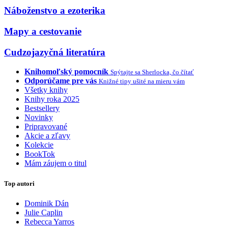
Náboženstvo a ezoterika
Mapy a cestovanie
Cudzojazyčná literatúra
Knihomoľský pomocník
Spýtajte sa Sherlocka, čo čítať
Odporúčame pre vás
Knižné tipy ušité na mieru vám
Všetky knihy
Knihy roka 2025
Bestsellery
Novinky
Pripravované
Akcie a zľavy
Kolekcie
BookTok
Mám záujem o titul
Top autori
Dominik Dán
Julie Caplin
Rebecca Yarros