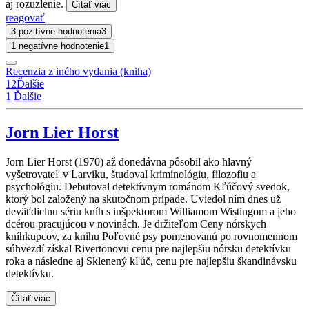
aj rozuzlenie.
Čítať viac
reagovať
3 pozitívne hodnotenia
3
1 negatívne hodnotenie
1
Recenzia z iného vydania (kniha)
1
2
Ďalšie
1
Ďalšie
Jorn Lier Horst
Jorn Lier Horst (1970) až donedávna pôsobil ako hlavný
vyšetrovateľ v Larviku, študoval kriminológiu, filozofiu a
psychológiu. Debutoval detektívnym románom Kľúčový svedok,
ktorý bol založený na skutočnom prípade. Uviedol ním dnes už
deväťdielnu sériu kníh s inšpektorom Williamom Wistingom a jeho
dcérou pracujúcou v novinách. Je držiteľom Ceny nórskych
kníhkupcov, za knihu Poľovné psy pomenovanú po rovnomennom
súhvezdí získal Rivertonovu cenu pre najlepšiu nórsku detektívku
roka a následne aj Sklenený kľúč, cenu pre najlepšiu škandinávsku
detektívku.
Čítať viac