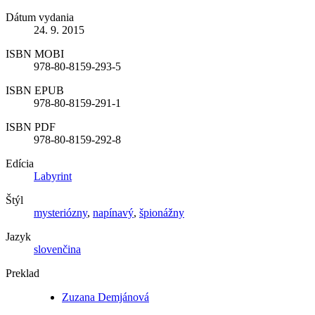
Dátum vydania
24. 9. 2015
ISBN MOBI
978-80-8159-293-5
ISBN EPUB
978-80-8159-291-1
ISBN PDF
978-80-8159-292-8
Edícia
Labyrint
Štýl
mysteriózny
,
napínavý
,
špionážny
Jazyk
slovenčina
Preklad
Zuzana Demjánová