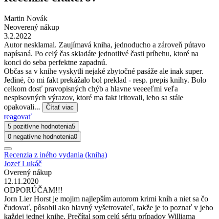
Martin Novák
Neoverený nákup
3.2.2022
Autor nesklamal. Zaujímavá kniha, jednoducho a zároveň pútavo
napísaná. Po celý čas skladáte jednotlivé časti príbehu, ktoré na
konci do seba perfektne zapadnú.
Občas sa v knihe vyskytli nejaké zbytočné pasáže ale inak super.
Jediné, čo mi fakt prekážalo bol preklad - resp. prepis knihy. Bolo
celkom dosť pravopisných chýb a hlavne veeeeľmi veľa
nespisovných výrazov, ktoré ma fakt iritovali, lebo sa stále
opakovali...
Čítať viac
reagovať
5 pozitívne hodnotenia
5
0 negatívne hodnotenia
0
Recenzia z iného vydania (kniha)
Jozef Lukáč
Overený nákup
12.11.2020
ODPORÚČAM!!!
Jorn Lier Horst je mojim najlepším autorom krimi kníh a niet sa čo
čudovať, pôsobil ako hlavný vyšetrovateľ, takže je to poznať v jeho
každej jednej knihe. Prečítal som celú sériu prípadov Williama