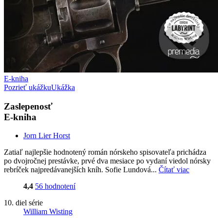
E-kniha
Pozrieť ukážku
Ukážka
Zaslepenosť
E-kniha
Jorn Lier Horst
Zatiaľ najlepšie hodnotený román nórskeho spisovateľa prichádza
po dvojročnej prestávke, prvé dva mesiace po vydaní viedol nórsky
rebríček najpredávanejších kníh. Sofie Lundová...
Čítať viac
4,4
56 hodnotení
10. diel série
William Wisting