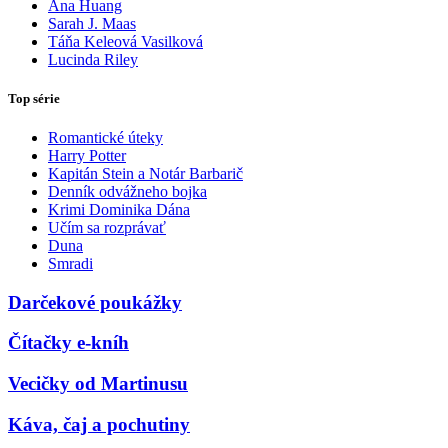
Ana Huang
Sarah J. Maas
Táňa Keleová Vasilková
Lucinda Riley
Top série
Romantické úteky
Harry Potter
Kapitán Stein a Notár Barbarič
Denník odvážneho bojka
Krimi Dominika Dána
Učím sa rozprávať
Duna
Smradi
Darčekové poukážky
Čítačky e-kníh
Vecičky od Martinusu
Káva, čaj a pochutiny