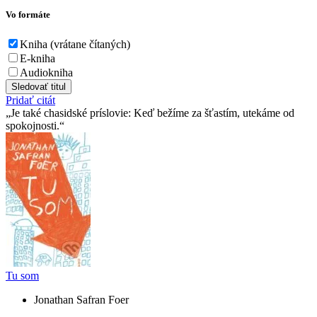
Vo formáte
Kniha (vrátane čítaných)
E-kniha
Audiokniha
Sledovať titul
Pridať citát
Je také chasidské príslovie: Keď bežíme za šťastím, utekáme od
spokojnosti.
Tu som
Jonathan Safran Foer