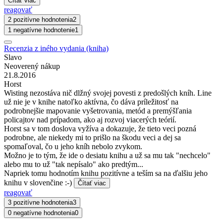
Čítať viac
reagovať
2 pozitívne hodnotenia
2
1 negatívne hodnotenie
1
Recenzia z iného vydania (kniha)
Slavo
Neoverený nákup
21.8.2016
Horst
Wisting nezostáva nič dlžný svojej povesti z predošlých kníh. Line
už nie je v knihe natoľko aktívna, čo dáva príležitosť na
podrobnejšie mapovanie vyšetrovania, metód a premýšľania
policajtov nad prípadom, ako aj rozvoj viacerých teórií.
Horst sa v tom doslova vyžíva a dokazuje, že tieto veci pozná
podrobne, ale niekedy mi to prišlo na škodu veci a dej sa
spomaľoval, čo u jeho kníh nebolo zvykom.
Možno je to tým, že ide o desiatu knihu a už sa mu tak "nechcelo"
alebo mu to už "tak nepísalo" ako predtým...
Napriek tomu hodnotím knihu pozitívne a teším sa na ďalšiu jeho
knihu v slovenčine :-)
Čítať viac
reagovať
3 pozitívne hodnotenia
3
0 negatívne hodnotenia
0