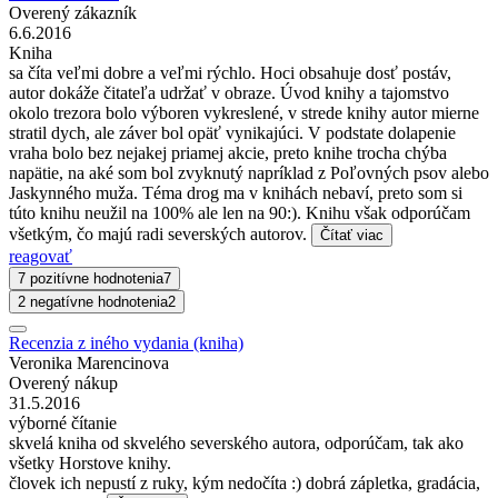
Overený zákazník
6.6.2016
Kniha
sa číta veľmi dobre a veľmi rýchlo. Hoci obsahuje dosť postáv,
autor dokáže čitateľa udržať v obraze. Úvod knihy a tajomstvo
okolo trezora bolo výboren vykreslené, v strede knihy autor mierne
stratil dych, ale záver bol opäť vynikajúci. V podstate dolapenie
vraha bolo bez nejakej priamej akcie, preto knihe trocha chýba
napätie, na aké som bol zvyknutý napríklad z Poľovných psov alebo
Jaskynného muža. Téma drog ma v knihách nebaví, preto som si
túto knihu neužil na 100% ale len na 90:). Knihu však odporúčam
všetkým, čo majú radi severských autorov.
Čítať viac
reagovať
7 pozitívne hodnotenia
7
2 negatívne hodnotenia
2
Recenzia z iného vydania (kniha)
Veronika Marencinova
Overený nákup
31.5.2016
výborné čítanie
skvelá kniha od skvelého severského autora, odporúčam, tak ako
všetky Horstove knihy.
človek ich nepustí z ruky, kým nedočíta :) dobrá zápletka, gradácia,