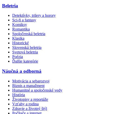
Beletria
Detektívky, trilery a horory
Sci-fi a fantasy
Komiksy
Romantika
Spoločenská beletria
Klasika
Historické
Slovenská beletria
Svetová beletria
Poézia
Ďalšie kategórie
Náučná a odborná
Motivácia a sebarozvoj
Biznis a manažment
Humanitné a spoločenské vedy
História
Životopisy a reportáže
Vzťahy a rodina
Zdravie a životný štýl
Počítače a internet