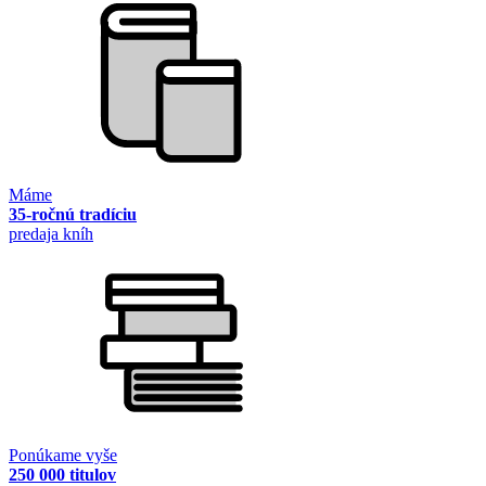
Máme
35-ročnú tradíciu
predaja kníh
Ponúkame vyše
250 000 titulov