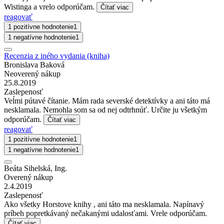
Wistinga a vrelo odporúčam.
Čítať viac
reagovať
1 pozitívne hodnotenie
1
1 negatívne hodnotenie
1
Recenzia z iného vydania (kniha)
Bronislava Baková
Neoverený nákup
25.8.2019
Zaslepenosť
Veĺmi pútavé čítanie. Mám rada severské detektívky a ani táto má
nesklamala. Nemohla som sa od nej odtrhnúť. Určite ju všetkým
odporúčam.
Čítať viac
reagovať
1 pozitívne hodnotenie
1
1 negatívne hodnotenie
1
Beáta Sihelská, Ing.
Overený nákup
2.4.2019
Zaslepenosť
Ako všetky Horstove knihy , ani táto ma nesklamala. Napínavý
príbeh popretkávaný nečakanými udalosťami. Vrele odporúčam.
Čítať viac