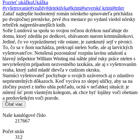
Pozrieť ukážku
Ukážka
#vyšetrovanie
#vraždy
#detektívka
#krimi
#severské krimi
#triler
Zatiaľ najlepšie hodnotený román nórskeho spisovateľa prichádza
po dvojročnej prestávke, prvé dva mesiace po vydaní viedol nórsky
rebríček najpredávanejších kníh.
Sofie Lundová sa spolu so svojou ročnou dcérkou nasťahuje do
domu, ktorý zdedila po dedkovi, obávanom starom kriminálnikovi.
Jediné, čo vo vyprázdnenej vile ostane, je zamknutý sejf v pivnici.
To, čo sa v ňom nachádza, prekvapí nielen Sofie, ale aj larvických
vyšetrovateľov. Netušená pozostalosť rozpúta lavínu udalostí a
hlavný inšpektor William Wisting má náhle plné ruky práce nielen s
nevyriešeným prípadom nezvestného taxikára, ale aj s vyšetrovaním
vraha, ktorý zabil mladé dievča v cudzom okrsku.
Starnúci vyšetrovateľ pochybuje o svojich uzáveroch aj o zdanlivo
nepriestrelných dôkazoch. Keď vycúva zo slepej uličky, aby sa na
zločiny pozrel z iného uhla pohľadu, ocitá v neľahkej situácii: je
nútený ísť proti vlastným kolegom, ak chce byť lojálny voči obetiam
a predovšetkým voči pravde.
Čítať viac
Naše katalógové číslo
217667
Počet strán
312