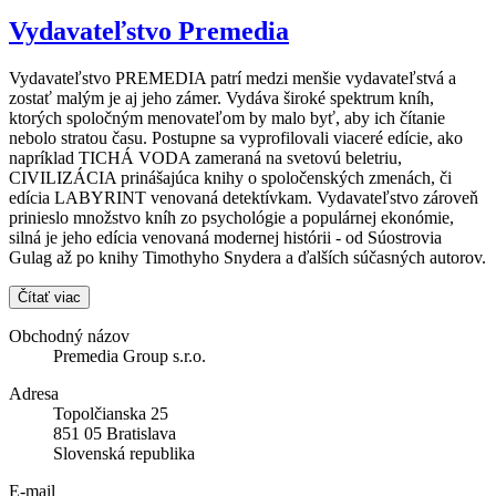
Vydavateľstvo Premedia
Vydavateľstvo PREMEDIA patrí medzi menšie vydavateľstvá a
zostať malým je aj jeho zámer. Vydáva široké spektrum kníh,
ktorých spoločným menovateľom by malo byť, aby ich čítanie
nebolo stratou času. Postupne sa vyprofilovali viaceré edície, ako
napríklad TICHÁ VODA zameraná na svetovú beletriu,
CIVILIZÁCIA prinášajúca knihy o spoločenských zmenách, či
edícia LABYRINT venovaná detektívkam. Vydavateľstvo zároveň
prinieslo množstvo kníh zo psychológie a populárnej ekonómie,
silná je jeho edícia venovaná modernej histórii - od Súostrovia
Gulag až po knihy Timothyho Snydera a ďalších súčasných autorov.
Čítať viac
Obchodný názov
Premedia Group s.r.o.
Adresa
Topolčianska 25
851 05 Bratislava
Slovenská republika
E-mail