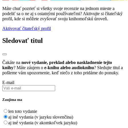
Máte chuť pozrieť si všetky svoje recenzie na jednom mieste a
podeliť sa o ne aj s ostatnými používateľmi? Aktivujte si čítateľský
profil, kde si môžete zvyšovať svoju knihomoľskú úroveň.
Aktivovať čitateľský profil
Sledovať titul
Čakáte na
nové vydanie, preklad alebo naskladnenie tejto
knihy
? Máte záujem o
e-knihu alebo audioknihu
? Sledujte titul a
pošleme vám upozornenie, keď niečo z toho pridáme do ponuky.
E-mail
Zaujíma ma
len toto vydanie
aj iné vydania (v jazyku slovenčina)
aj iné vydania (v akomkoľvek jazyku)