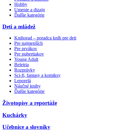
Hobby
Umenie a dizajn
Ďalšie kategórie
Deti a mládež
Knihorad – poradca kníh pre deti
Pre najmenších
Pre prvákov
Pre pubertiakov
Young Adult
Beletria
Rozprávky
Sci-fi, fantasy a komiksy
Leporelá
Náučné knihy
Ďalšie kategórie
Životopisy a reportáže
Kuchárky
Učebnice a slovníky