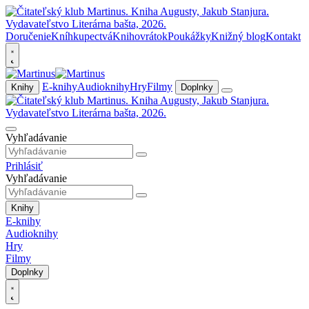
Doručenie
Kníhkupectvá
Knihovrátok
Poukážky
Knižný blog
Kontakt
E-knihy
Audioknihy
Hry
Filmy
Knihy
Doplnky
Vyhľadávanie
Prihlásiť
Vyhľadávanie
Knihy
E-knihy
Audioknihy
Hry
Filmy
Doplnky