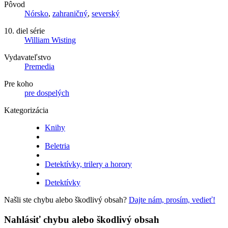
Pôvod
Nórsko
,
zahraničný
,
severský
10. diel série
William Wisting
Vydavateľstvo
Premedia
Pre koho
pre dospelých
Kategorizácia
Knihy
Beletria
Detektívky, trilery a horory
Detektívky
Našli ste chybu alebo škodlivý obsah?
Dajte nám, prosím, vedieť!
Nahlásiť chybu alebo škodlivý obsah