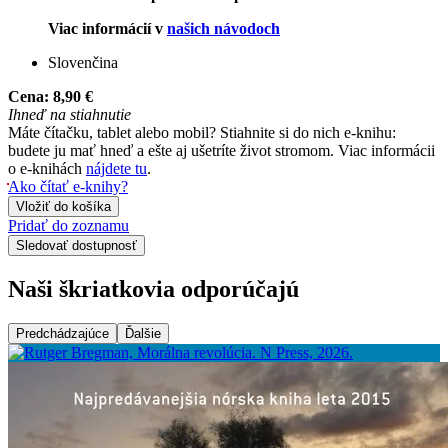
Viac informácií v
našich návodoch
Slovenčina
Cena:
8,90 €
Ihneď na stiahnutie
Máte čítačku, tablet alebo mobil? Stiahnite si do nich e-knihu:
budete ju mať hneď a ešte aj ušetríte život stromom. Viac informácii
o e-knihách
nájdete tu
.
Ako čítať e-knihy?
Vložiť do košíka
Pridať do zoznamu
Sledovať dostupnosť
Naši škriatkovia odporúčajú
Predchádzajúce
Ďalšie