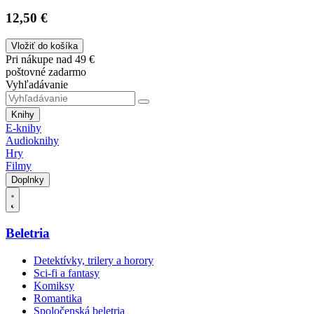
12,50 €
Vložiť do košíka
Pri nákupe nad 49 €
poštovné zadarmo
Vyhľadávanie
Knihy
E-knihy
Audioknihy
Hry
Filmy
Doplnky
Beletria
Detektívky, trilery a horory
Sci-fi a fantasy
Komiksy
Romantika
Spoločenská beletria