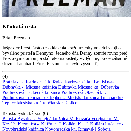
Kľukatá cesta
Brian Freeman
Inšpektor Frost Easton z oddelenia vrážd už roky nevidel svojho
bývalého priateľa Dennyho. Jedného dňa Denny zomrie rovno pred
Frostovým domom, a skôr ako naposledy vydýchne, povie záhadné
slovo – Lombard. Frost Easton si to nevie vysvetliť, ...
(4)
Bratislava -
Karloveská knižnica
Karloveská kn.
Bratislava-
Dúbravka -
Miestna knižnica Dúbravka
Miestna kn. Dúbravka
Podbrezová -
Obecná knižnica Podbrezová
Obecná kn.
Podbrezová
Trenčianske Teplice -
Mestská knižnica Trenčianske
Teplice
Mestská kn. Trenčianske Teplice
Banskobystrický kraj (6)
Banská Bystrica -
Verejná knižnica M. Kováča
Verejná kn. M.
Kováča
Kremnica -
Knižnica J. Kollára
Kn. J. Kollára
Lučenec -
Novohradská knižnica
Novohradská kn.
Rimavská Sobota -