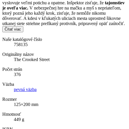
vyslovuje veľmi potichu a opatrne. Inšpektor zisťuje, že
tajomstiev
je oveľa viac.
V nebezpečnej hre na mačku a myš s nepriateľom,
ktorý pozná jeho každý krok, zisťuje, že nemôže nikomu
dôverovať. A kdesi v kľukatých uliciach mesta uprostred šikovne
utkanej siete striehne prefíkaný protivník, pripravený opäť zaútočiť.
Čítať viac
Naše katalógové číslo
758135
Originálny názov
The Crooked Street
Počet strán
376
Väzba
pevná väzba
Rozmer
125×200 mm
Hmotnosť
449 g