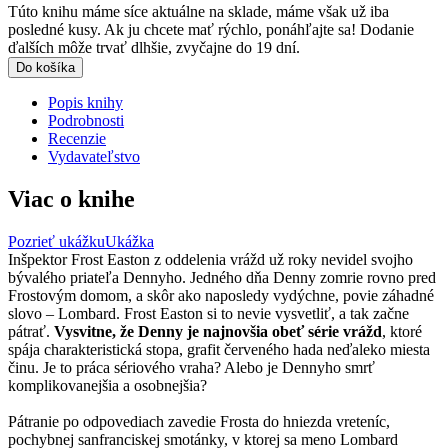
Túto knihu máme síce aktuálne na sklade, máme však už iba
posledné kusy. Ak ju chcete mať rýchlo, ponáhľajte sa! Dodanie
ďalších môže trvať dlhšie, zvyčajne do 19 dní.
Do košíka
Popis knihy
Podrobnosti
Recenzie
Vydavateľstvo
Viac o knihe
Pozrieť ukážku
Ukážka
Inšpektor Frost Easton z oddelenia vrážd už roky nevidel svojho
bývalého priateľa Dennyho. Jedného dňa Denny zomrie rovno pred
Frostovým domom, a skôr ako naposledy vydýchne, povie záhadné
slovo – Lombard. Frost Easton si to nevie vysvetliť, a tak začne
pátrať.
Vysvitne, že Denny je najnovšia obeť série vrážd
, ktoré
spája charakteristická stopa, grafit červeného hada neďaleko miesta
činu. Je to práca sériového vraha? Alebo je Dennyho smrť
komplikovanejšia a osobnejšia?
Pátranie po odpovediach zavedie Frosta do hniezda vreteníc,
pochybnej sanfranciskej smotánky, v ktorej sa meno Lombard