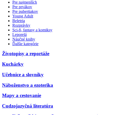
Pre najmenších
Pre prvákov
Pre pubertiakov
Young Adult
Beletria
Rozprávky
Sci-fi, fantasy a komiksy
Leporelá
Náučné knihy
Ďalšie kategórie
Životopisy a reportáže
Kuchárky
Učebnice a slovníky
Náboženstvo a ezoterika
Mapy a cestovanie
Cudzojazyčná literatúra