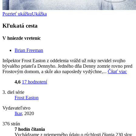
Pozrieť ukážku
Ukážka
Kľukatá cesta
V hniezde vreteníc
Brian Freeman
Inšpektor Frost Easton z oddelenia vrážd už roky nevidel svojho
bývalého priateľa Dennyho. Jedného dňa Denny zomrie rovno pred
Frostovým domom, a skôr ako naposledy vydýchne,...
Čítať viac
4,6
17 hodnotení
3. diel série
Frost Easton
Vydavateľstvo
Ikar
, 2020
376 strán
7 hodín čítania
Vychádzame z priemerného údaju o rýchlosti čítania 230 slov