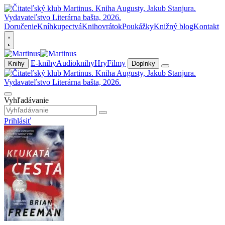
Doručenie
Kníhkupectvá
Knihovrátok
Poukážky
Knižný blog
Kontakt
E-knihy
Audioknihy
Hry
Filmy
Knihy
Doplnky
Vyhľadávanie
Prihlásiť