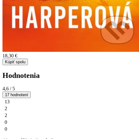
18,30 €
Kúpiť spolu
Hodnotenia
4,6
/ 5
17 hodnotení
13
2
2
0
0