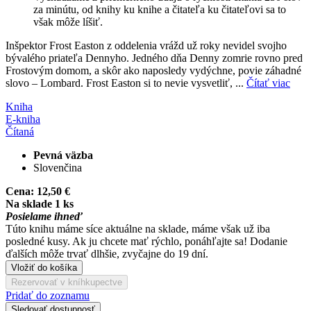
za minútu, od knihy ku knihe a čitateľa ku čitateľovi sa to
však môže líšiť.
Inšpektor Frost Easton z oddelenia vrážd už roky nevidel svojho
bývalého priateľa Dennyho. Jedného dňa Denny zomrie rovno pred
Frostovým domom, a skôr ako naposledy vydýchne, povie záhadné
slovo – Lombard. Frost Easton si to nevie vysvetliť, ...
Čítať viac
Kniha
E-kniha
Čítaná
Pevná väzba
Slovenčina
Cena:
12,50 €
Na sklade 1 ks
Posielame ihneď
Túto knihu máme síce aktuálne na sklade, máme však už iba
posledné kusy. Ak ju chcete mať rýchlo, ponáhľajte sa! Dodanie
ďalších môže trvať dlhšie, zvyčajne do 19 dní.
Vložiť do košíka
Rezervovať v kníhkupectve
Pridať do zoznamu
Sledovať dostupnosť