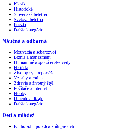
Klasika
Historické
Slovenská beletria
Svetová beletria
Poézia
Ďalšie kategórie
Náučná a odborná
Motivácia a sebarozvoj
Biznis a manažment
Humanitné a spoločenské vedy
História
Životopisy a reportáže
Vzťahy a rodina
Zdravie a životný štýl
Počítače a internet
Hobby
Umenie a dizajn
Ďalšie kategórie
Deti a mládež
Knihorad – poradca kníh pre deti