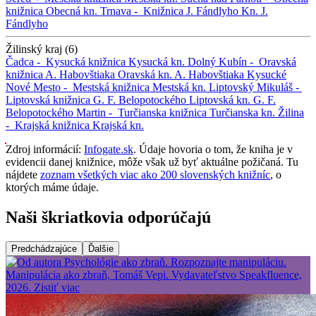
knižnica
Obecná kn.
Trnava -
Knižnica J. Fándlyho
Kn. J.
Fándlyho
Žilinský kraj (6)
Čadca -
Kysucká knižnica
Kysucká kn.
Dolný Kubín -
Oravská
knižnica A. Habovštiaka
Oravská kn. A. Habovštiaka
Kysucké
Nové Mesto -
Mestská knižnica
Mestská kn.
Liptovský Mikuláš -
Liptovská knižnica G. F. Belopotockého
Liptovská kn. G. F.
Belopotockého
Martin -
Turčianska knižnica
Turčianska kn.
Žilina
-
Krajská knižnica
Krajská kn.
Zdroj informácií:
Infogate.sk
. Údaje hovoria o tom, že kniha je v
evidencii danej knižnice, môže však už byť aktuálne požičaná. Tu
nájdete
zoznam všetkých viac ako 200 slovenských knižníc
, o
ktorých máme údaje.
Naši škriatkovia odporúčajú
Predchádzajúce
Ďalšie