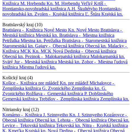
Knižnica M. Hrebendu
Kn. M. Hrebendu
Veľký Krtíš -
Hontiansko-novohradská knižnica A.H. Škultétyho
Hontiansko-
novohradská kn.
Zvolen -
Krajská knižnica Ľ. Štúra
Krajská kn.
Bratislavský kraj (10)
Bratislava -
Knižnica Nové Mesto
Kn. Nové Mesto
Bratislava -
Mestská knižnica
Mestská kn.
Bratislava -
Miestna knižnica
Petržalka
Miestna kn. Petržalka
Bratislava -
Staromestská knižnica
Staromestská kn.
Gajary -
Obecná knižnica
Obecná kn.
Malacky -
Knižnica MCK
Kn. MCK
Nová Dedinka -
Obecná knižnica
Obecná kn.
Pezinok -
Malokarpatská knižnica
Malokarpatská kn.
Svätý Jur -
Mestská knižnica
Mestská kn.
Zohor -
Miestna ľudová
knižnica
Miestna ľudová kn.
Košický kraj (4)
Košice -
Knižnica pre mládež
Kn. pre mládež
Michalovce -
Zemplínska knižnica G. Zvonického
Zemplínska kn. G.
Zvonického
Rožňava -
Gemerská knižnica P. Dobšinského
Gemerská knižnica
Trebišov -
Zemplínska knižnica
Zemplínska kn.
Nitriansky kraj (12)
Komárno -
Knižnica J. Szinnyeiho
Kn. J. Szinnyeiho
Kozárovce -
Obecná knižnica
Obecná kn.
Lehota -
Obecná knižnica
Obecná kn.
Levice -
Tekovská knižnica
Tekovská kn.
Nitra -
Krajská knižnica
K. Kmeťka
Krajská kn.
Nová Dedina -
Obecná knižnica
Obecná