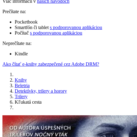
Viac informácií v
našich návodoch
Prečítate na:
Pocketbook
Smartfón či tablet
s podporovanou aplikáciou
Počítač
s podporovanou aplikáciou
Neprečítate na:
Kindle
Ako čítať e-knihy zabezpečené cez Adobe DRM?
Knihy
Beletria
Detektívky, trilery a horory
Trilery
Kľukatá cesta