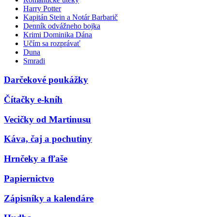
Harry Potter
Kapitán Stein a Notár Barbarič
Denník odvážneho bojka
Krimi Dominika Dána
Učím sa rozprávať
Duna
Smradi
Darčekové poukážky
Čítačky e-kníh
Vecičky od Martinusu
Káva, čaj a pochutiny
Hrnčeky a fľaše
Papiernictvo
Zápisníky a kalendáre