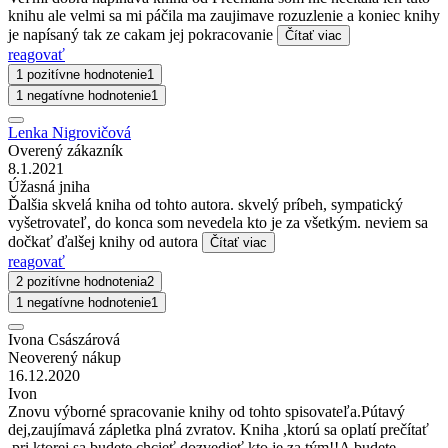
knihu ale velmi sa mi páčila ma zaujimave rozuzlenie a koniec knihy
je napísaný tak ze cakam jej pokracovanie
Čítať viac
reagovať
1 pozitívne hodnotenie
1
1 negatívne hodnotenie
1
Lenka Nigrovičová
Overený zákazník
8.1.2021
Úžasná jniha
Ďalšia skvelá kniha od tohto autora. skvelý príbeh, sympatický
vyšetrovateľ, do konca som nevedela kto je za všetkým. neviem sa
dočkať ďalšej knihy od autora
Čítať viac
reagovať
2 pozitívne hodnotenia
2
1 negatívne hodnotenie
1
Ivona Császárová
Neoverený nákup
16.12.2020
Ivon
Znovu výborné spracovanie knihy od tohto spisovateľa.Pútavý
dej,zaujímavá zápletka plná zvratov. Kniha ,ktorú sa oplatí prečítať
,pri ktorej sa budete chcieť dozvedieť,kto je za tým!!A budete