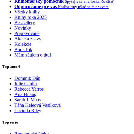
Knihomoľský pomocník
Spýtajte sa Sherlocka, čo čítať
Odporúčame pre vás
Knižné tipy ušité na mieru vám
Všetky knihy
Knihy roka 2025
Bestsellery
Novinky
Pripravované
Akcie a zľavy
Kolekcie
BookTok
Mám záujem o titul
Top autori
Dominik Dán
Julie Caplin
Rebecca Yarros
Ana Huang
Sarah J. Maas
Táňa Keleová Vasilková
Lucinda Riley
Top série
Romantické úteky