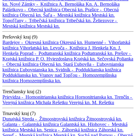
kn.
Nové Zámky -
Knižnica A. Bernoláka
Kn. A. Bernoláka
Palárikovo -
Obecná knižnica
Obecná kn.
Prašice -
Obecná
knižnica
Obecná kn.
Šaľa -
Mestská knižnica
Mestská kn.
Topoľčany -
Tribečská knižnica
Tribečská kn.
Želiezovce -
Mestská knižnica
Mestská kn.
Prešovský kraj (9)
Bardejov -
Okresná knižnica
Okresná kn.
Humenné -
Vihorlatská
knižnica
Vihorlatská kn.
Levoča -
Knižnica J. Henkela
Kn. J.
Henkela
Poprad -
Podtatranská knižnica
Podtatranská kn.
Prešov -
Krajská knižnica P. O. Hviezdoslava
Krajská kn.
Sečovská Polianka
-
Obecná knižnica
Obecná kn.
Stará Ľubovňa -
Ľubovnianska
knižnica
Ľubovnianska kn.
Svidník -
Podduklianska knižnica
Podduklianska kn.
Vranov nad Topľou -
Hornozemplínska
knižnica
Hornozemplínska kn.
Trenčiansky kraj (2)
Prievidza -
Hornonitrianska knižnica
Hornonitrianska kn.
Trenčín -
Verejná knižnica Michala Rešetku
Verejná kn. M. Rešetku
Trnavský kraj (7)
Dunajská Streda -
Žitnoostrovská knižnica
Žitnoostrovská kn.
Galanta -
Galantská knižnica
Galantská kn.
Hlohovec -
Mestská
knižnica
Mestská kn.
Senica -
Záhorská knižnica
Záhorská kn.
Sereď -
Mestská knižnica
Mestská kn.
Suchá nad Parnou -
Obecná