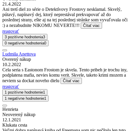
21.4.2022
Ani tretí diel zo série o Detektívovy Frostovy nesklamal. Skvelý,
pútavý, napínavý dej, ktorý neprestával prekvapovať až do
poslednej strany, ešte aj na tej poslednej stránke som vyvaľovala oči
:) a nezabudnite NIKOMU NEVERTE!!!
Čítať viac
reagovať
3 pozitívne hodnotenia
3
0 negatívne hodnotenia
0
Ludmila Anettova
Overený nákup
10.2.2022
Cela seria s Eastonom Frostom je skvela. Tento pribeh je trochu iny,
podplatena mafia, nevies komu verit. Skvele, taketo krimi mozem a
neviem sa dockat noveho dielu
Čítať viac
reagovať
1 pozitívne hodnotenie
1
1 negatívne hodnotenie
1
Henrieta
Neoverený nákup
12.1.2021
Klukata cesta
Veľmi dobra napínavá kniha od Freemana som nic nečítala len tuto