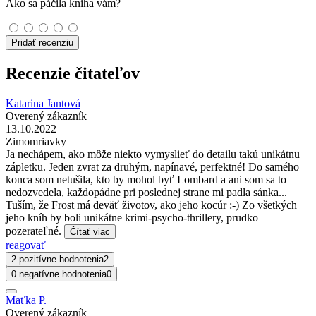
Ako sa páčila kniha vám?
Pridať recenziu
Recenzie čitateľov
Katarina Jantová
Overený zákazník
13.10.2022
Zimomriavky
Ja nechápem, ako môže niekto vymyslieť do detailu takú unikátnu
zápletku. Jeden zvrat za druhým, napínavé, perfektné! Do samého
konca som netušila, kto by mohol byť Lombard a ani som sa to
nedozvedela, každopádne pri poslednej strane mi padla sánka...
Tuším, že Frost má deväť životov, ako jeho kocúr :-) Zo všetkých
jeho kníh by boli unikátne krimi-psycho-thrillery, prudko
pozerateľné.
Čítať viac
reagovať
2 pozitívne hodnotenia
2
0 negatívne hodnotenia
0
Maťka P.
Overený zákazník