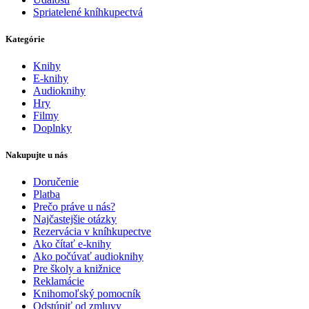
Spriatelené kníhkupectvá
Kategórie
Knihy
E-knihy
Audioknihy
Hry
Filmy
Doplnky
Nakupujte u nás
Doručenie
Platba
Prečo práve u nás?
Najčastejšie otázky
Rezervácia v kníhkupectve
Ako čítať e-knihy
Ako počúvať audioknihy
Pre školy a knižnice
Reklamácie
Knihomoľský pomocník
Odstúpiť od zmluvy