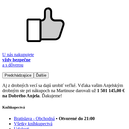
U nás nakupujete
vždy bezpečne
a s dôverou
Predchádzajúce
Ďalšie
Aj z drobných vecí sa dajú urobiť veľké. Vďaka vašim Anjelským
drobným ste pri nákupoch na Martinuse darovali už
1 501 145,00 €
na Dobrého Anjela
. Ďakujeme!
Kníhkupectvá
Bratislava - Obchodná
• Otvorené do 21:00
Všetky kníhkupectvá
Udalosti