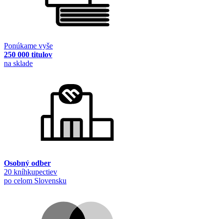
Ponúkame vyše
250 000 titulov
na sklade
Osobný odber
20 kníhkupectiev
po celom Slovensku