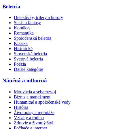
Beletria
Detektívky, trilery a horory
Sci-fi a fantasy
Komiksy
Romantika
Spoločenská beletria
Klasika
Historické
Slovenská beletria
Svetová beletria
Poézia
Ďalšie kategórie
Náučná a odborná
Motivácia a sebarozvoj
Biznis a manažment
Humanitné a spoločenské vedy
História
Životopisy a reportáže
Vzťahy a rodina
Zdravie a životný štýl
Počítače a internet