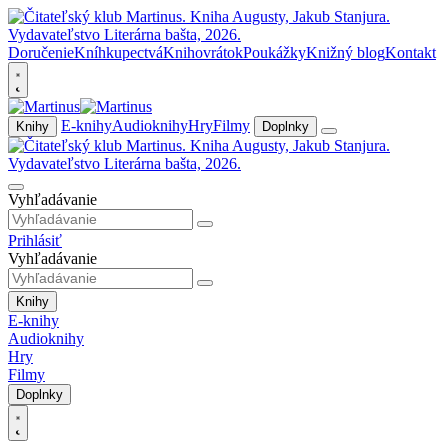
Doručenie
Kníhkupectvá
Knihovrátok
Poukážky
Knižný blog
Kontakt
E-knihy
Audioknihy
Hry
Filmy
Knihy
Doplnky
Vyhľadávanie
Prihlásiť
Vyhľadávanie
Knihy
E-knihy
Audioknihy
Hry
Filmy
Doplnky