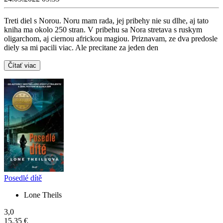
Treti diel s Norou. Noru mam rada, jej pribehy nie su dlhe, aj tato
kniha ma okolo 250 stran. V pribehu sa Nora stretava s ruskym
oligarchom, aj ciernou africkou magiou. Priznavam, ze dva predosle
diely sa mi pacili viac. Ale precitane za jeden den
Čítať viac
Posedlé dítě
Lone Theils
3,0
15,35 €