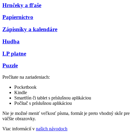
Hrnčeky a fľaše
Papiernictvo
Zápisníky a kalendáre
Hudba
LP platne
Puzzle
Prečítate na zariadeniach:
Pocketbook
Kindle
Smartfón či tablet s príslušnou aplikáciou
Počítač s príslušnou aplikáciou
Nie je možné meniť veľkosť písma, formát je preto vhodný skôr pre
väčšie obrazovky.
Viac informácií v
našich návodoch