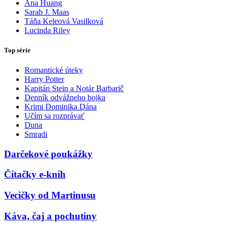
Ana Huang
Sarah J. Maas
Táňa Keleová Vasilková
Lucinda Riley
Top série
Romantické úteky
Harry Potter
Kapitán Stein a Notár Barbarič
Denník odvážneho bojka
Krimi Dominika Dána
Učím sa rozprávať
Duna
Smradi
Darčekové poukážky
Čítačky e-kníh
Vecičky od Martinusu
Káva, čaj a pochutiny