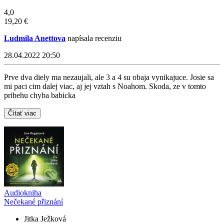
4,0
19,20 €
Ludmila Anettova
napísala recenziu
28.04.2022 20:50
Prve dva diely ma nezaujali, ale 3 a 4 su obaja vynikajuce. Josie sa
mi paci cim dalej viac, aj jej vztah s Noahom. Skoda, ze v tomto
pribehu chyba babicka
Čítať viac
Audiokniha
Nečekané přiznání
Jitka Ježková