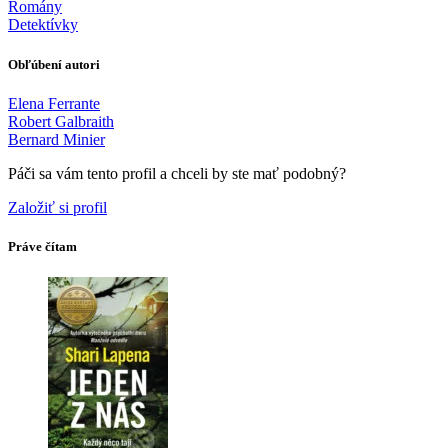
Romány
Detektívky
Obľúbení autori
Elena Ferrante
Robert Galbraith
Bernard Minier
Páči sa vám tento profil a chceli by ste mať podobný?
Založiť si profil
Práve čítam