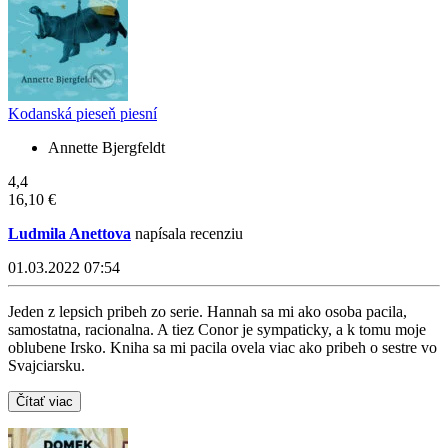
Kodanská pieseň piesní
Annette Bjergfeldt
4,4
16,10 €
Ludmila Anettova
napísala recenziu
01.03.2022 07:54
Jeden z lepsich pribeh zo serie. Hannah sa mi ako osoba pacila,
samostatna, racionalna. A tiez Conor je sympaticky, a k tomu moje
oblubene Irsko. Kniha sa mi pacila ovela viac ako pribeh o sestre vo
Svajciarsku.
Čítať viac