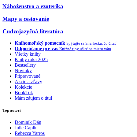
Náboženstvo a ezoterika
Mapy a cestovanie
Cudzojazyčná literatúra
Knihomoľský pomocník
Spýtajte sa Sherlocka, čo čítať
Odporúčame pre vás
Knižné tipy ušité na mieru vám
Všetky knihy
Knihy roka 2025
Bestsellery
Novinky
Pripravované
Akcie a zľavy
Kolekcie
BookTok
Mám záujem o titul
Top autori
Dominik Dán
Julie Caplin
Rebecca Yarros