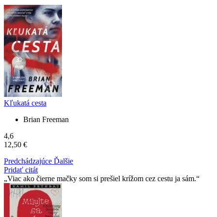
Kľukatá cesta
Brian Freeman
4,6
12,50 €
Predchádzajúce
Ďalšie
Pridať citát
Viac ako čierne mačky som si prešiel krížom cez cestu ja sám.