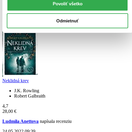
Povoliť všetko
negativum prilis horoskopov, tarotovovych kariet. Za mna kniha
roka
Čítať viac
Odmietnuť
Neklidná krev
J.K. Rowling
Robert Galbraith
4,7
28,00 €
Ludmila Anettova
napísala recenziu
24.05.2022 09:39