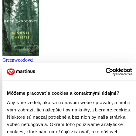
Greenwoodovci
Michael Christie
4,5
16,10 €
Môžeme pracovať s cookies a kontaktnými údajmi?
Ludmila Anettova
napísala recenziu
Aby sme vedeli, ako sa na našom webe správate, a mohli
05.09.2022 21:23
vám zobraziť tie najlepšie tipy na knihy, zbierame cookies.
Niektoré sú naozaj potrebné a bez nich by naša stránka
Kazda nova kniha od Rakera je skvela. Tato je trochu ina, rozdelena
vôbec nefungovala. Okrem toho používame analytické
do 4 pribehov, prvy pribeh sa mi asi pacil najviac.
cookies, ktoré nám umožňujú zisťovať, ako náš web