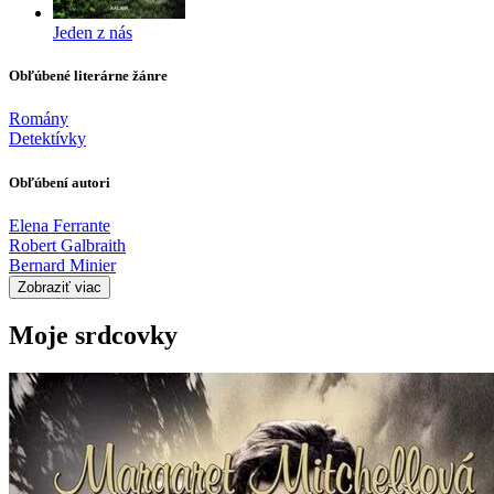
Jeden z nás
Obľúbené literárne žánre
Romány
Detektívky
Obľúbení autori
Elena Ferrante
Robert Galbraith
Bernard Minier
Zobraziť viac
Moje srdcovky