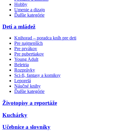
Hobby
Umenie a dizajn
Ďalšie kategórie
Deti a mládež
Knihorad – poradca kníh pre deti
Pre najmenších
Pre prvákov
Pre pubertiakov
Young Adult
Beletria
Rozprávky
Sci-fi, fantasy a komiksy
Leporelá
Náučné knihy
Ďalšie kategórie
Životopisy a reportáže
Kuchárky
Učebnice a slovníky