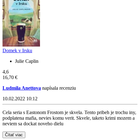
Domek v Irsku
Julie Caplin
4,6
16,70 €
Ludmila Anettova
napísala recenziu
10.02.2022 10:12
Cela seria s Eastonom Frostom je skvela. Tento pribeh je trochu iny,
podplatena mafia, nevies komu verit. Skvele, taketo krimi mozem a
neviem sa dockat noveho dielu
Čítať viac