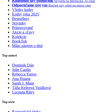
Knihomoľský pomocník
Spýtajte sa Sherlocka, čo čítať
Odporúčame pre vás
Knižné tipy ušité na mieru vám
Všetky knihy
Knihy roka 2025
Bestsellery
Novinky
Pripravované
Akcie a zľavy
Kolekcie
BookTok
Mám záujem o titul
Top autori
Dominik Dán
Julie Caplin
Rebecca Yarros
Ana Huang
Sarah J. Maas
Táňa Keleová Vasilková
Lucinda Riley
Top série
Romantické úteky