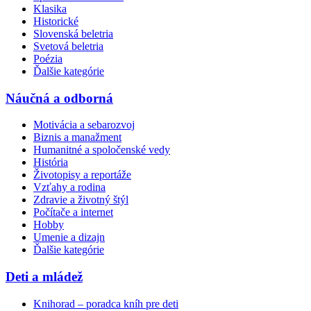
Klasika
Historické
Slovenská beletria
Svetová beletria
Poézia
Ďalšie kategórie
Náučná a odborná
Motivácia a sebarozvoj
Biznis a manažment
Humanitné a spoločenské vedy
História
Životopisy a reportáže
Vzťahy a rodina
Zdravie a životný štýl
Počítače a internet
Hobby
Umenie a dizajn
Ďalšie kategórie
Deti a mládež
Knihorad – poradca kníh pre deti