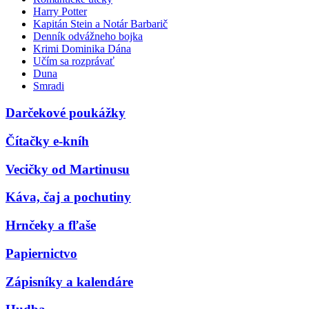
Harry Potter
Kapitán Stein a Notár Barbarič
Denník odvážneho bojka
Krimi Dominika Dána
Učím sa rozprávať
Duna
Smradi
Darčekové poukážky
Čítačky e-kníh
Vecičky od Martinusu
Káva, čaj a pochutiny
Hrnčeky a fľaše
Papiernictvo
Zápisníky a kalendáre