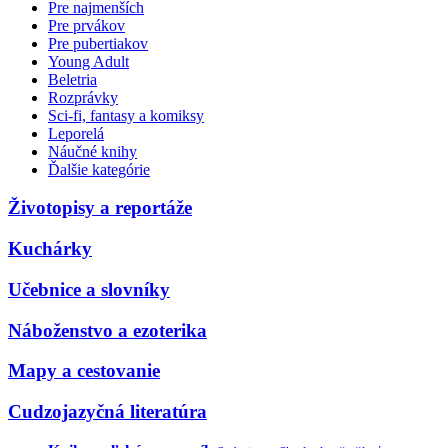
Pre najmenších
Pre prvákov
Pre pubertiakov
Young Adult
Beletria
Rozprávky
Sci-fi, fantasy a komiksy
Leporelá
Náučné knihy
Ďalšie kategórie
Životopisy a reportáže
Kuchárky
Učebnice a slovníky
Náboženstvo a ezoterika
Mapy a cestovanie
Cudzojazyčná literatúra