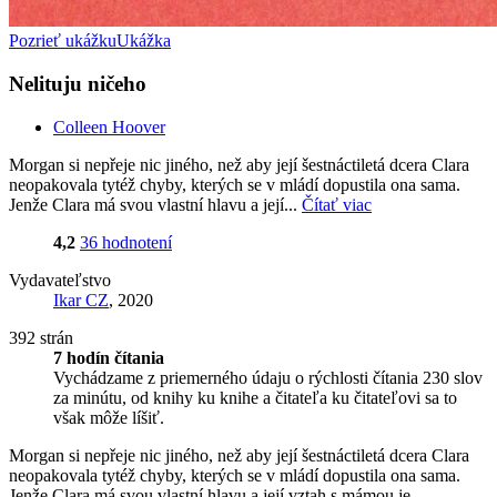
Pozrieť ukážku
Ukážka
Nelituju ničeho
Colleen Hoover
Morgan si nepřeje nic jiného, než aby její šestnáctiletá dcera Clara
neopakovala tytéž chyby, kterých se v mládí dopustila ona sama.
Jenže Clara má svou vlastní hlavu a její...
Čítať viac
4,2
36 hodnotení
Vydavateľstvo
Ikar CZ
, 2020
392 strán
7 hodín čítania
Vychádzame z priemerného údaju o rýchlosti čítania 230 slov
za minútu, od knihy ku knihe a čitateľa ku čitateľovi sa to
však môže líšiť.
Morgan si nepřeje nic jiného, než aby její šestnáctiletá dcera Clara
neopakovala tytéž chyby, kterých se v mládí dopustila ona sama.
Jenže Clara má svou vlastní hlavu a její vztah s mámou je