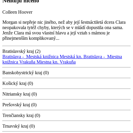
Nelituju ničeho
Colleen Hoover
Morgan si nepřeje nic jiného, než aby její šestnáctiletá dcera Clara
neopakovala tytéž chyby, kterých se v mládí dopustila ona sama.
Jenže Clara má svou vlastní hlavu a její vztah s mámou je
přinejmenším komplikovaný...
Bratislavský kraj (2)
Bratislava -
Mestská knižnica
Mestská kn.
Bratislava -
Miestna
knižnica Vrakuňa
Miestna kn. Vrakuňa
Banskobystrický kraj (0)
Košický kraj (0)
Nitriansky kraj (0)
Prešovský kraj (0)
Trenčiansky kraj (0)
Trnavský kraj (0)