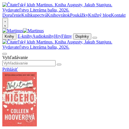
Doručenie
Kníhkupectvá
Knihovrátok
Poukážky
Knižný blog
Kontakt
E-knihy
Audioknihy
Hry
Filmy
Knihy
Doplnky
Vyhľadávanie
Prihlásiť