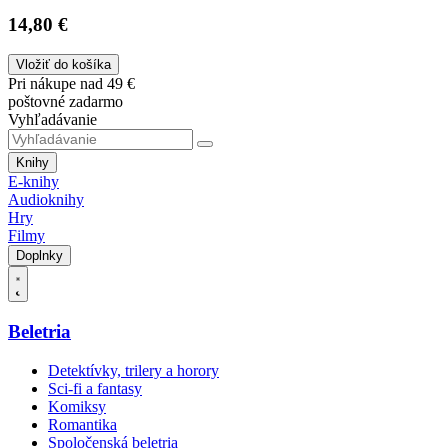
14,80 €
Vložiť do košíka
Pri nákupe nad 49 €
poštovné zadarmo
Vyhľadávanie
Knihy
E-knihy
Audioknihy
Hry
Filmy
Doplnky
Beletria
Detektívky, trilery a horory
Sci-fi a fantasy
Komiksy
Romantika
Spoločenská beletria