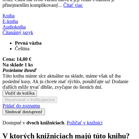
přinejmenším komplikovaný...
Čítať viac
Kniha
E-kniha
Audiokniha
Čítaná
iný jazyk
Pevná väzba
Čeština
Cena:
14,80 €
Na sklade 1 ks
Posielame ihneď
Túto knihu máme síce aktuálne na sklade, máme však už iba
posledné kusy. Ak ju chcete mať rýchlo, ponáhľajte sa! Dodanie
ďalších môže trvať dlhšie, zvyčajne do šiestich dní.
Vložiť do košíka
Rezervovať v kníhkupectve
Pridať do zoznamu
Sledovať dostupnosť
Dostupné v
dvoch knižniciach
.
Požičať v knižnici
V ktorých knižniciach majú túto knihu?