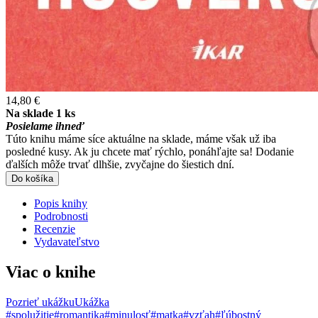
14,80 €
Na sklade 1 ks
Posielame ihneď
Túto knihu máme síce aktuálne na sklade, máme však už iba
posledné kusy. Ak ju chcete mať rýchlo, ponáhľajte sa! Dodanie
ďalších môže trvať dlhšie, zvyčajne do šiestich dní.
Do košíka
Popis knihy
Podrobnosti
Recenzie
Vydavateľstvo
Viac o knihe
Pozrieť ukážku
Ukážka
#spolužitie
#romantika
#minulosť
#matka
#vzťah
#ľúbostný