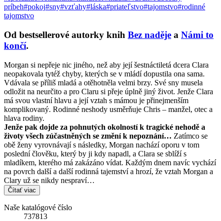
príbeh
#pokoj
#sny
#vzťahy
#láska
#priateľstvo
#tajomstvo
#rodinné
tajomstvo
Od bestsellerové autorky knih
Bez naděje
a
Námi to
končí
.
Morgan si nepřeje nic jiného, než aby její šestnáctiletá dcera Clara
neopakovala tytéž chyby, kterých se v mládí dopustila ona sama.
Vdávala se příliš mladá a otěhotněla velmi brzy. Své sny musela
odložit na neurčito a pro Claru si přeje úplně jiný život. Jenže Clara
má svou vlastní hlavu a její vztah s mámou je přinejmenším
komplikovaný. Rodinné neshody usměrňuje Chris – manžel, otec a
hlava rodiny.
Jenže pak dojde za pohnutých okolností k tragické nehodě a
životy všech zúčastněných se změní k nepoznání…
Zatímco se
obě ženy vyrovnávají s následky, Morgan nachází oporu v tom
poslední člověku, který by ji kdy napadl, a Clara se sblíží s
mladíkem, kterého má zakázáno vídat. Každým dnem navíc vychází
na povrch další a další rodinná tajemství a hrozí, že vztah Morgan a
Clary už se nikdy nespraví…
Čítať viac
Naše katalógové číslo
737813