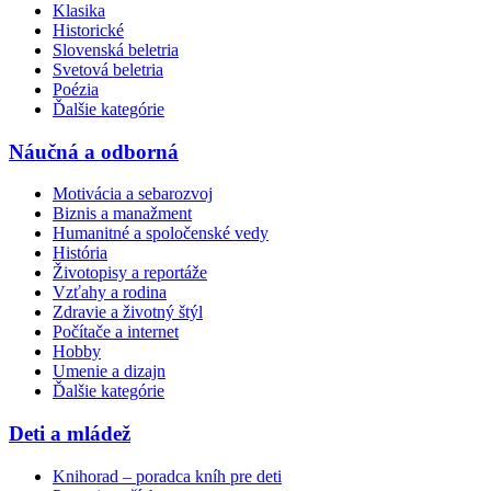
Klasika
Historické
Slovenská beletria
Svetová beletria
Poézia
Ďalšie kategórie
Náučná a odborná
Motivácia a sebarozvoj
Biznis a manažment
Humanitné a spoločenské vedy
História
Životopisy a reportáže
Vzťahy a rodina
Zdravie a životný štýl
Počítače a internet
Hobby
Umenie a dizajn
Ďalšie kategórie
Deti a mládež
Knihorad – poradca kníh pre deti