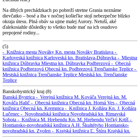
Na dlhých prechádzkach po pobreží stretne Grania neznáme
dievčatko – bosé a iba v nočnej košieľke stojí nebezpečne blízko
okraja útesu. Plná obáv sa ujme malej Aurory. Netuší, aké
ďalekosiahle dôsledky to všetko bude mať na ich osudovo
prepojené rodiny...
(5)
-
Knižnica mesta Nováky
Kn. mesta Nováky
Bratislava -
Karloveská knižnica
Karloveská kn.
Bratislava-Dúbravka -
Miestna
knižnica Dúbravka
Miestna kn. Dúbravka
Podbrezová -
Obecná
knižnica Podbrezová
Obecná kn. Podbrezová
Trenčianske Teplice -
Mestská knižnica Trenčianske Teplice
Mestská kn. Trenčianske
Teplice
Banskobystrický kraj (8)
Banská Bystrica -
Verejná knižnica M. Kováča
Verejná kn. M.
Kováča
Halič -
Obecná knižnica
Obecná kn.
Horná Ves -
Obecná
knižnica
Obecná kn.
Kremnica -
Knižnica J. Kollára
Kn. J. Kollára
Lučenec -
Novohradská knižnica
Novohradská kn.
Rimavská
Sobota -
Knižnica M. Hrebendu
Kn. M. Hrebendu
Veľký Krtíš -
Hontiansko-novohradská knižnica A.H. Škultétyho
Hontiansko-
novohradská kn.
Zvolen -
Krajská knižnica Ľ. Štúra
Krajská kn.