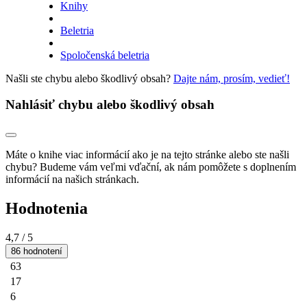
Knihy
Beletria
Spoločenská beletria
Našli ste chybu alebo škodlivý obsah?
Dajte nám, prosím, vedieť!
Nahlásiť chybu alebo škodlivý obsah
Máte o knihe viac informácií ako je na tejto stránke alebo ste našli
chybu? Budeme vám veľmi vďační, ak nám pomôžete s doplnením
informácií na našich stránkach.
Hodnotenia
4,7
/ 5
86 hodnotení
63
17
6