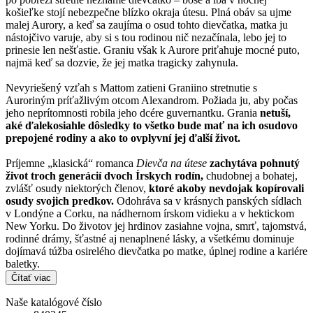
košieľke stojí nebezpečne blízko okraja útesu. Plná obáv sa ujme
malej Aurory, a keď sa zaujíma o osud tohto dievčatka, matka ju
nástojčivo varuje, aby si s tou rodinou nič nezačínala, lebo jej to
prinesie len nešťastie. Graniu však k Aurore priťahuje mocné puto,
najmä keď sa dozvie, že jej matka tragicky zahynula.
Nevyriešený vzťah s Mattom zatieni Graniino stretnutie s
Auroriným príťažlivým otcom Alexandrom. Požiada ju, aby počas
jeho neprítomnosti robila jeho dcére guvernantku. Grania
netuší,
aké ďalekosiahle dôsledky to všetko bude mať na ich osudovo
prepojené rodiny a ako to ovplyvní jej ďalší život.
Príjemne „klasická“ romanca
Dievča na útese
zachytáva pohnutý
život troch generácií dvoch Írskych rodín,
chudobnej a bohatej,
zvlášť osudy niektorých členov,
ktoré akoby nevdojak kopírovali
osudy svojich predkov.
Odohráva sa v krásnych panských sídlach
v Londýne a Corku, na nádhernom írskom vidieku a v hektickom
New Yorku. Do životov jej hrdinov zasiahne vojna, smrť, tajomstvá,
rodinné drámy, šťastné aj nenaplnené lásky, a všetkému dominuje
dojímavá túžba osirelého dievčatka po matke, úplnej rodine a kariére
baletky.
Čítať viac
Naše katalógové číslo