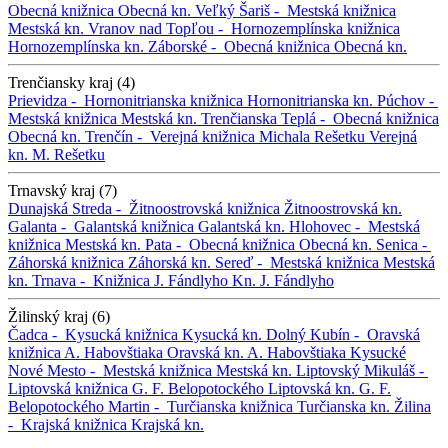
Obecná knižnica
Obecná kn.
Veľký Šariš -
Mestská knižnica
Mestská kn.
Vranov nad Topľou -
Hornozemplínska knižnica
Hornozemplínska kn.
Záborské -
Obecná knižnica
Obecná kn.
Trenčiansky kraj (4)
Prievidza -
Hornonitrianska knižnica
Hornonitrianska kn.
Púchov -
Mestská knižnica
Mestská kn.
Trenčianska Teplá -
Obecná knižnica
Obecná kn.
Trenčín -
Verejná knižnica Michala Rešetku
Verejná
kn. M. Rešetku
Trnavský kraj (7)
Dunajská Streda -
Žitnoostrovská knižnica
Žitnoostrovská kn.
Galanta -
Galantská knižnica
Galantská kn.
Hlohovec -
Mestská
knižnica
Mestská kn.
Pata -
Obecná knižnica
Obecná kn.
Senica -
Záhorská knižnica
Záhorská kn.
Sereď -
Mestská knižnica
Mestská
kn.
Trnava -
Knižnica J. Fándlyho
Kn. J. Fándlyho
Žilinský kraj (6)
Čadca -
Kysucká knižnica
Kysucká kn.
Dolný Kubín -
Oravská
knižnica A. Habovštiaka
Oravská kn. A. Habovštiaka
Kysucké
Nové Mesto -
Mestská knižnica
Mestská kn.
Liptovský Mikuláš -
Liptovská knižnica G. F. Belopotockého
Liptovská kn. G. F.
Belopotockého
Martin -
Turčianska knižnica
Turčianska kn.
Žilina
-
Krajská knižnica
Krajská kn.