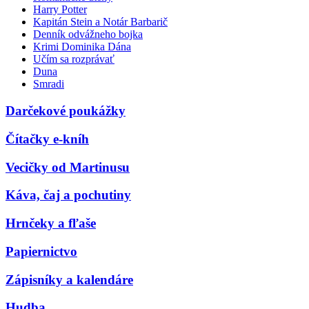
Harry Potter
Kapitán Stein a Notár Barbarič
Denník odvážneho bojka
Krimi Dominika Dána
Učím sa rozprávať
Duna
Smradi
Darčekové poukážky
Čítačky e-kníh
Vecičky od Martinusu
Káva, čaj a pochutiny
Hrnčeky a fľaše
Papiernictvo
Zápisníky a kalendáre
Hudba