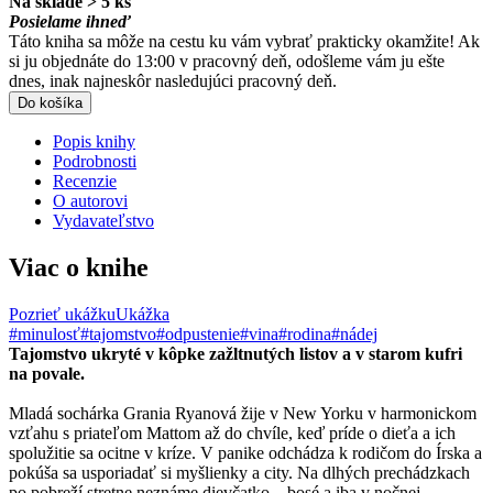
Na sklade > 5 ks
Posielame ihneď
Táto kniha sa môže na cestu ku vám vybrať prakticky okamžite! Ak
si ju objednáte do 13:00 v pracovný deň, odošleme vám ju ešte
dnes, inak najneskôr nasledujúci pracovný deň.
Do košíka
Popis knihy
Podrobnosti
Recenzie
O autorovi
Vydavateľstvo
Viac o knihe
Pozrieť ukážku
Ukážka
#minulosť
#tajomstvo
#odpustenie
#vina
#rodina
#nádej
Tajomstvo ukryté v kôpke zažltnutých listov a v starom kufri
na povale.
Mladá sochárka Grania Ryanová žije v New Yorku v harmonickom
vzťahu s priateľom Mattom až do chvíle, keď príde o dieťa a ich
spolužitie sa ocitne v kríze. V panike odchádza k rodičom do Írska a
pokúša sa usporiadať si myšlienky a city. Na dlhých prechádzkach
po pobreží stretne neznáme dievčatko – bosé a iba v nočnej