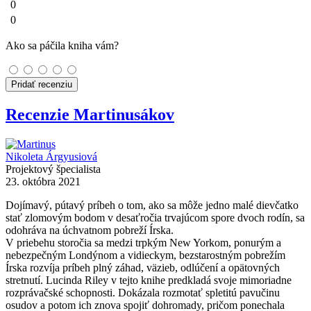
0
0
Ako sa páčila kniha vám?
Pridať recenziu
Recenzie Martinusákov
Nikoleta Árgyusiová
Projektový špecialista
23. októbra 2021
Dojímavý, pútavý príbeh o tom, ako sa môže jedno malé dievčatko
stať zlomovým bodom v desaťročia trvajúcom spore dvoch rodín, sa
odohráva na úchvatnom pobreží Írska.
V priebehu storočia sa medzi trpkým New Yorkom, ponurým a
nebezpečným Londýnom a vidieckym, bezstarostným pobrežím
Írska rozvíja príbeh plný záhad, väzieb, odlúčení a opätovných
stretnutí. Lucinda Riley v tejto knihe predkladá svoje mimoriadne
rozprávačské schopnosti. Dokázala rozmotať spletitú pavučinu
osudov a potom ich znova spojiť dohromady, pričom ponechala