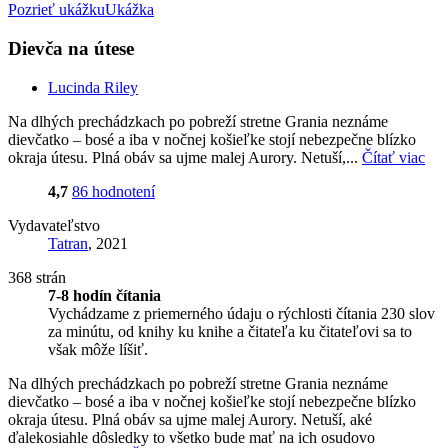
Pozrieť ukážku
Ukážka
Dievča na útese
Lucinda Riley
Na dlhých prechádzkach po pobreží stretne Grania neznáme
dievčatko – bosé a iba v nočnej košieľke stojí nebezpečne blízko
okraja útesu. Plná obáv sa ujme malej Aurory. Netuší,...
Čítať viac
4,7
86 hodnotení
Vydavateľstvo
Tatran
, 2021
368 strán
7-8 hodín čítania
Vychádzame z priemerného údaju o rýchlosti čítania 230 slov
za minútu, od knihy ku knihe a čitateľa ku čitateľovi sa to
však môže líšiť.
Na dlhých prechádzkach po pobreží stretne Grania neznáme
dievčatko – bosé a iba v nočnej košieľke stojí nebezpečne blízko
okraja útesu. Plná obáv sa ujme malej Aurory. Netuší, aké
ďalekosiahle dôsledky to všetko bude mať na ich osudovo