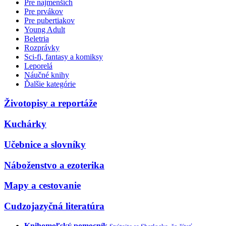
Pre najmenších
Pre prvákov
Pre pubertiakov
Young Adult
Beletria
Rozprávky
Sci-fi, fantasy a komiksy
Leporelá
Náučné knihy
Ďalšie kategórie
Životopisy a reportáže
Kuchárky
Učebnice a slovníky
Náboženstvo a ezoterika
Mapy a cestovanie
Cudzojazyčná literatúra
Knihomoľský pomocník