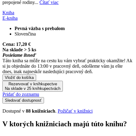
prepojené rodiny...
Čítať viac
Kniha
E-kniha
Pevná väzba s prebalom
Slovenčina
Cena:
17,20 €
Na sklade > 5 ks
Posielame ihneď
Táto kniha sa môže na cestu ku vám vybrať prakticky okamžite! Ak
si ju objednáte do 13:00 v pracovný deň, odošleme vám ju ešte
dnes, inak najneskôr nasledujúci pracovný deň.
Vložiť do košíka
Rezervovať v kníhkupectve
Na sklade v 25 kníhkupectvách
Pridať do zoznamu
Sledovať dostupnosť
Dostupné v
88 knižniciach
.
Požičať v knižnici
V ktorých knižniciach majú túto knihu?