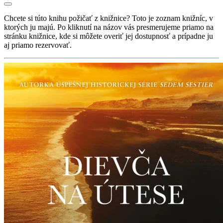
Chcete si túto knihu požičať z knižnice? Toto je zoznam knižníc, v
ktorých ju majú. Po kliknutí na názov vás presmerujeme priamo na
stránku knižnice, kde si môžete overiť jej dostupnosť a prípadne ju
aj priamo rezervovať.