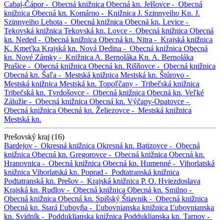
Cabaj-Čápor -
Obecná knižnica
Obecná kn.
Jelšovce -
Obecná
knižnica
Obecná kn.
Komárno -
Knižnica J. Szinnyeiho
Kn. J.
Szinnyeiho
Lehota -
Obecná knižnica
Obecná kn.
Levice -
Tekovská knižnica
Tekovská kn.
Lovce -
Obecná knižnica
Obecná
kn.
Neded -
Obecná knižnica
Obecná kn.
Nitra -
Krajská knižnica
K. Kmeťka
Krajská kn.
Nová Dedina -
Obecná knižnica
Obecná
kn.
Nové Zámky -
Knižnica A. Bernoláka
Kn. A. Bernoláka
Prašice -
Obecná knižnica
Obecná kn.
Rišňovce -
Obecná knižnica
Obecná kn.
Šaľa -
Mestská knižnica
Mestská kn.
Štúrovo -
Mestská knižnica
Mestská kn.
Topoľčany -
Tribečská knižnica
Tribečská kn.
Tvrdošovce -
Obecná knižnica
Obecná kn.
Veľké
Zálužie -
Obecná knižnica
Obecná kn.
Výčapy-Opatovce -
Obecná knižnica
Obecná kn.
Želiezovce -
Mestská knižnica
Mestská kn.
Prešovský kraj (16)
Bardejov -
Okresná knižnica
Okresná kn.
Batizovce -
Obecná
knižnica
Obecná kn.
Gregorovce -
Obecná knižnica
Obecná kn.
Hranovnica -
Obecná knižnica
Obecná kn.
Humenné -
Vihorlatská
knižnica
Vihorlatská kn.
Poprad -
Podtatranská knižnica
Podtatranská kn.
Prešov -
Krajská knižnica P. O. Hviezdoslava
Krajská kn.
Rudlov -
Obecná knižnica
Obecná kn.
Smilno -
Obecná knižnica
Obecná kn.
Spišský Štiavnik -
Obecná knižnica
Obecná kn.
Stará Ľubovňa -
Ľubovnianska knižnica
Ľubovnianska
kn.
Svidník -
Podduklianska knižnica
Podduklianska kn.
Tarnov -