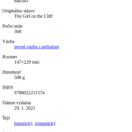
840345
Originálny názov
The Girl on the Cliff
Počet strán
368
Väzba
pevná väzba s prebalom
Rozmer
147×229 mm
Hmotnosť
508 g
ISBN
9788022211574
Dátum vydania
29. 1. 2021
Štýl
historický
,
romantický