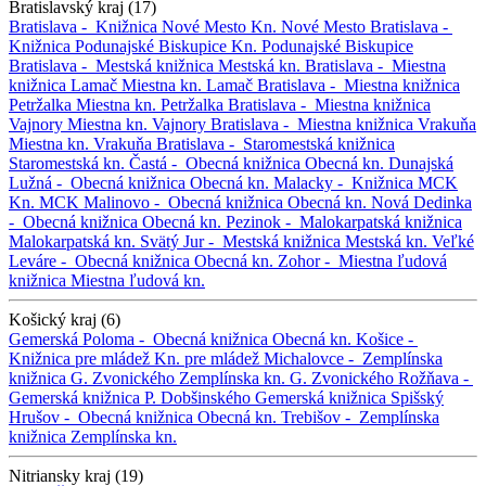
Bratislavský kraj (17)
Bratislava -
Knižnica Nové Mesto
Kn. Nové Mesto
Bratislava -
Knižnica Podunajské Biskupice
Kn. Podunajské Biskupice
Bratislava -
Mestská knižnica
Mestská kn.
Bratislava -
Miestna
knižnica Lamač
Miestna kn. Lamač
Bratislava -
Miestna knižnica
Petržalka
Miestna kn. Petržalka
Bratislava -
Miestna knižnica
Vajnory
Miestna kn. Vajnory
Bratislava -
Miestna knižnica Vrakuňa
Miestna kn. Vrakuňa
Bratislava -
Staromestská knižnica
Staromestská kn.
Častá -
Obecná knižnica
Obecná kn.
Dunajská
Lužná -
Obecná knižnica
Obecná kn.
Malacky -
Knižnica MCK
Kn. MCK
Malinovo -
Obecná knižnica
Obecná kn.
Nová Dedinka
-
Obecná knižnica
Obecná kn.
Pezinok -
Malokarpatská knižnica
Malokarpatská kn.
Svätý Jur -
Mestská knižnica
Mestská kn.
Veľké
Leváre -
Obecná knižnica
Obecná kn.
Zohor -
Miestna ľudová
knižnica
Miestna ľudová kn.
Košický kraj (6)
Gemerská Poloma -
Obecná knižnica
Obecná kn.
Košice -
Knižnica pre mládež
Kn. pre mládež
Michalovce -
Zemplínska
knižnica G. Zvonického
Zemplínska kn. G. Zvonického
Rožňava -
Gemerská knižnica P. Dobšinského
Gemerská knižnica
Spišský
Hrušov -
Obecná knižnica
Obecná kn.
Trebišov -
Zemplínska
knižnica
Zemplínska kn.
Nitriansky kraj (19)