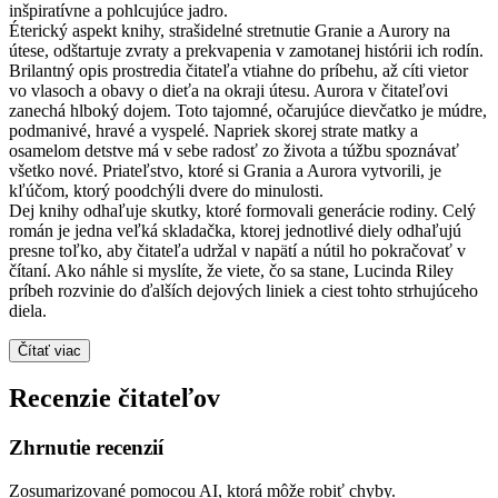
inšpiratívne a pohlcujúce jadro.
Éterický aspekt knihy, strašidelné stretnutie Granie a Aurory na
útese, odštartuje zvraty a prekvapenia v zamotanej histórii ich rodín.
Brilantný opis prostredia čitateľa vtiahne do príbehu, až cíti vietor
vo vlasoch a obavy o dieťa na okraji útesu. Aurora v čitateľovi
zanechá hlboký dojem. Toto tajomné, očarujúce dievčatko je múdre,
podmanivé, hravé a vyspelé. Napriek skorej strate matky a
osamelom detstve má v sebe radosť zo života a túžbu spoznávať
všetko nové. Priateľstvo, ktoré si Grania a Aurora vytvorili, je
kľúčom, ktorý poodchýli dvere do minulosti.
Dej knihy odhaľuje skutky, ktoré formovali generácie rodiny. Celý
román je jedna veľká skladačka, ktorej jednotlivé diely odhaľujú
presne toľko, aby čitateľa udržal v napätí a nútil ho pokračovať v
čítaní. Ako náhle si myslíte, že viete, čo sa stane, Lucinda Riley
príbeh rozvinie do ďalších dejových liniek a ciest tohto strhujúceho
diela.
Čítať viac
Recenzie čitateľov
Zhrnutie recenzií
Zosumarizované pomocou AI, ktorá môže robiť chyby.