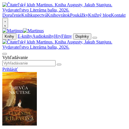
Doručenie
Kníhkupectvá
Knihovrátok
Poukážky
Knižný blog
Kontakt
E-knihy
Audioknihy
Hry
Filmy
Knihy
Doplnky
Vyhľadávanie
Prihlásiť