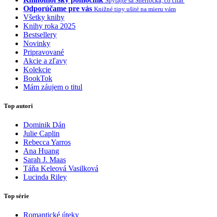
Spýtajte sa Sherlocka, čo čítať
Odporúčame pre vás
Knižné tipy ušité na mieru vám
Všetky knihy
Knihy roka 2025
Bestsellery
Novinky
Pripravované
Akcie a zľavy
Kolekcie
BookTok
Mám záujem o titul
Top autori
Dominik Dán
Julie Caplin
Rebecca Yarros
Ana Huang
Sarah J. Maas
Táňa Keleová Vasilková
Lucinda Riley
Top série
Romantické úteky