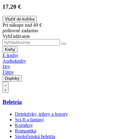
17,20 €
Vložiť do košíka
Pri nákupe nad 49 €
poštovné zadarmo
Vyhľadávanie
Knihy
E-knihy
Audioknihy
Hry
Filmy
Doplnky
Beletria
Detektívky, trilery a horory
Sci-fi a fantasy
Komiksy
Romantika
Spoločenská beletria