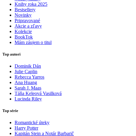
Knihy roka 2025
Bestsellery
Novinky
Pripravované
Akcie a zľavy
Kolekcie
BookTok
Mám záujem o titul
Top autori
Dominik Dán
Julie Caplin
Rebecca Yarros
Ana Huang
Sarah J. Maas
Táňa Keleová Vasilková
Lucinda Riley
Top série
Romantické úteky
Harry Potter
Kapitán Stein a Notár Barbarič