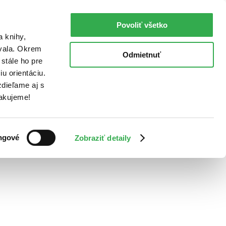
Povoliť všetko
a knihy,
ovala. Okrem
Odmietnuť
stále ho pre
u orientáciu.
dieľame aj s
Ďakujeme!
ngové
Zobraziť detaily