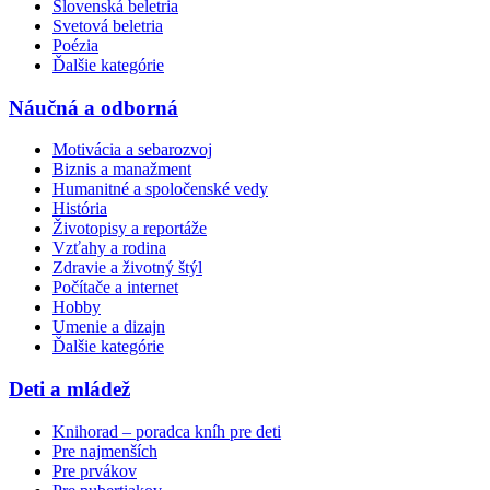
Slovenská beletria
Svetová beletria
Poézia
Ďalšie kategórie
Náučná a odborná
Motivácia a sebarozvoj
Biznis a manažment
Humanitné a spoločenské vedy
História
Životopisy a reportáže
Vzťahy a rodina
Zdravie a životný štýl
Počítače a internet
Hobby
Umenie a dizajn
Ďalšie kategórie
Deti a mládež
Knihorad – poradca kníh pre deti
Pre najmenších
Pre prvákov