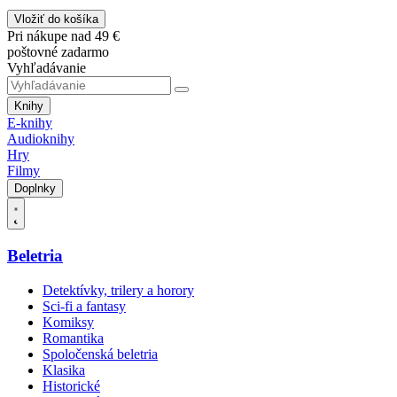
Vložiť do košíka
Pri nákupe nad 49 €
poštovné zadarmo
Vyhľadávanie
Knihy
E-knihy
Audioknihy
Hry
Filmy
Doplnky
Beletria
Detektívky, trilery a horory
Sci-fi a fantasy
Komiksy
Romantika
Spoločenská beletria
Klasika
Historické