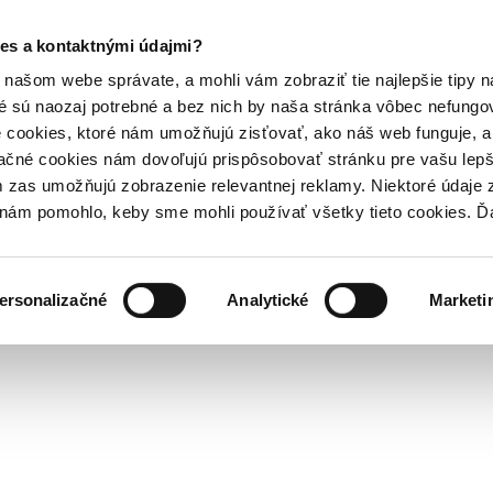
es a kontaktnými údajmi?
našom webe správate, a mohli vám zobraziť tie najlepšie tipy n
é sú naozaj potrebné a bez nich by naša stránka vôbec nefung
 cookies, ktoré nám umožňujú zisťovať, ako náš web funguje, a 
ačné cookies nám dovoľujú prispôsobovať stránku pre vašu lepši
zas umožňujú zobrazenie relevantnej reklamy. Niektoré údaje z
y nám pomohlo, keby sme mohli používať všetky tieto cookies. 
ersonalizačné
Analytické
Marketi