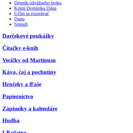
Denník odvážneho bojka
Krimi Dominika Dána
Učím sa rozprávať
Duna
Smradi
Darčekové poukážky
Čítačky e-kníh
Vecičky od Martinusu
Káva, čaj a pochutiny
Hrnčeky a fľaše
Papiernictvo
Zápisníky a kalendáre
Hudba
LP platne