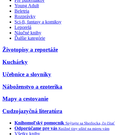
Pre pubertiakov
Young Adult
Beletria
Rozprávky
Sci-fi, fantasy a komiksy
Leporelá
Náučné knihy
Ďalšie kategórie
Životopisy a reportáže
Kuchárky
Učebnice a slovníky
Náboženstvo a ezoterika
Mapy a cestovanie
Cudzojazyčná literatúra
Knihomoľský pomocník
Spýtajte sa Sherlocka, čo čítať
Odporúčame pre vás
Knižné tipy ušité na mieru vám
Všetky knihy