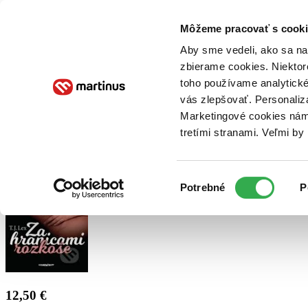
Doručenie
Kníhkupectvá
Knihovrátok
Poukážky
Knižný blog
Kontakt
Môžeme pracovať s cooki
Aby sme vedeli, ako sa na 
zbierame cookies. Niektor
E-knihy
Audioknihy
Hry
Filmy
Knihy
Doplnky
toho používame analytické
vás zlepšovať. Personaliz
Vyhľadávanie
Marketingové cookies nám 
tretími stranami. Veľmi b
Prihlásiť
Výber
Potrebné
P
súhlasu
12,50 €