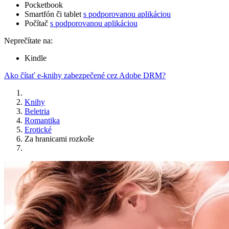
Pocketbook
Smartfón či tablet
s podporovanou aplikáciou
Počítač
s podporovanou aplikáciou
Neprečítate na:
Kindle
Ako čítať e-knihy zabezpečené cez Adobe DRM?
Knihy
Beletria
Romantika
Erotické
Za hranicami rozkoše