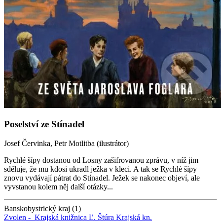
Poselství ze Stínadel
Josef Červinka, Petr Motlitba (ilustrátor)
Rychlé šípy dostanou od Losny zašifrovanou zprávu, v níž jim
sděluje, že mu kdosi ukradl ježka v kleci. A tak se Rychlé šípy
znovu vydávají pátrat do Stínadel. Ježek se nakonec objeví, ale
vyvstanou kolem něj další otázky...
Banskobystrický kraj (1)
Zvolen -
Krajská knižnica Ľ. Štúra
Krajská kn.