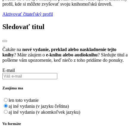
profil, kde si môžete zvyšovať svoju knihomoľskú úroveň.
Aktivovať čitateľský profil
Sledovať titul
Čakáte na
nové vydanie, preklad alebo naskladnenie tejto
knihy
? Máte záujem o
e-knihu alebo audioknihu
? Sledujte titul a
pošleme vám upozornenie, keď niečo z toho pridáme do ponuky.
E-mail
Zaujíma ma
len toto vydanie
aj iné vydania (v jazyku čeština)
aj iné vydania (v akomkoľvek jazyku)
Vo formáte