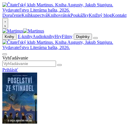
Doručenie
Kníhkupectvá
Knihovrátok
Poukážky
Knižný blog
Kontakt
E-knihy
Audioknihy
Hry
Filmy
Knihy
Doplnky
Vyhľadávanie
Prihlásiť