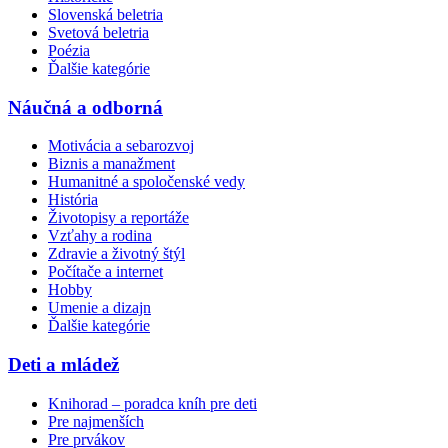
Slovenská beletria
Svetová beletria
Poézia
Ďalšie kategórie
Náučná a odborná
Motivácia a sebarozvoj
Biznis a manažment
Humanitné a spoločenské vedy
História
Životopisy a reportáže
Vzťahy a rodina
Zdravie a životný štýl
Počítače a internet
Hobby
Umenie a dizajn
Ďalšie kategórie
Deti a mládež
Knihorad – poradca kníh pre deti
Pre najmenších
Pre prvákov