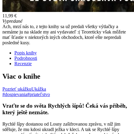
11,99 €
Vypredané
Ach, mrzí nás to, z tejto knihy sa už predali všetky výtlačky a
nemáme ju na sklade my ani vydavateľ :( Teoreticky však môžete
mať šťastie v niektorých iných obchodoch, ktoré ešte nepredali
posledné kusy.
Popis knihy
Podrobnosti
Recenzie
Viac o knihe
Pozrieť ukážku
Ukážka
#dospievania
#priateľstvo
Vraťte se do světa Rychlých šípů! Čeká vás příběh,
který ještě neznáte.
Rychlé šípy dostanou od Losny zašifrovanou zprávu, v níž jim
sděluje, že mu kdosi ukradl ježka v kleci. A tak se Rychlé šípy