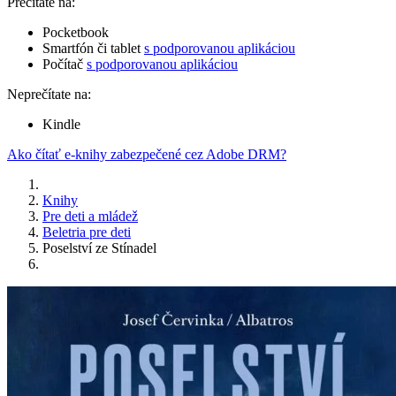
Prečítate na:
Pocketbook
Smartfón či tablet
s podporovanou aplikáciou
Počítač
s podporovanou aplikáciou
Neprečítate na:
Kindle
Ako čítať e-knihy zabezpečené cez Adobe DRM?
Knihy
Pre deti a mládež
Beletria pre deti
Poselství ze Stínadel