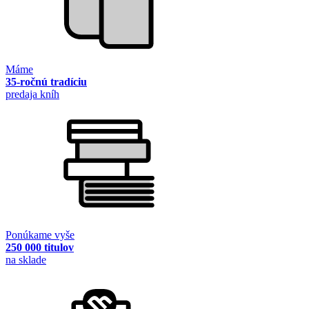
Máme
35-ročnú tradíciu
predaja kníh
Ponúkame vyše
250 000 titulov
na sklade