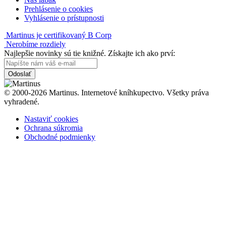
Prehlásenie o cookies
Vyhlásenie o prístupnosti
Martinus je certifikovaný B Corp
Nerobíme rozdiely
Najlepšie novinky sú tie knižné. Získajte ich ako prví:
Odoslať
© 2000-2026 Martinus. Internetové kníhkupectvo. Všetky práva
vyhradené.
Nastaviť cookies
Ochrana súkromia
Obchodné podmienky