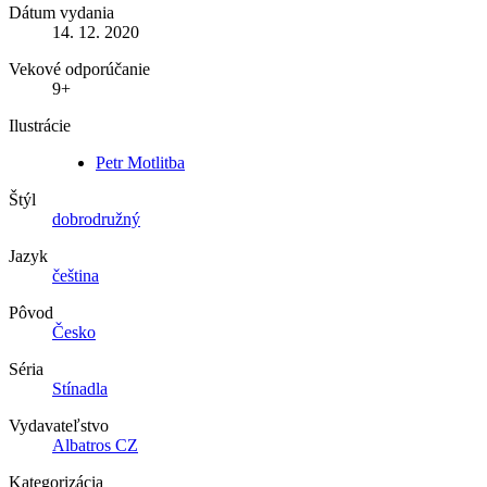
Dátum vydania
14. 12. 2020
Vekové odporúčanie
9+
Ilustrácie
Petr Motlitba
Štýl
dobrodružný
Jazyk
čeština
Pôvod
Česko
Séria
Stínadla
Vydavateľstvo
Albatros CZ
Kategorizácia