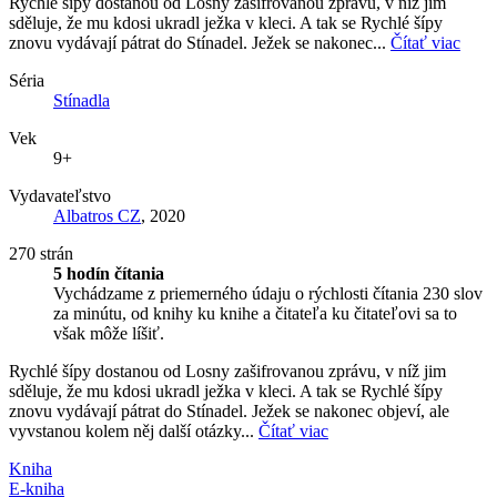
Rychlé šípy dostanou od Losny zašifrovanou zprávu, v níž jim
sděluje, že mu kdosi ukradl ježka v kleci. A tak se Rychlé šípy
znovu vydávají pátrat do Stínadel. Ježek se nakonec...
Čítať viac
Séria
Stínadla
Vek
9+
Vydavateľstvo
Albatros CZ
, 2020
270 strán
5 hodín čítania
Vychádzame z priemerného údaju o rýchlosti čítania 230 slov
za minútu, od knihy ku knihe a čitateľa ku čitateľovi sa to
však môže líšiť.
Rychlé šípy dostanou od Losny zašifrovanou zprávu, v níž jim
sděluje, že mu kdosi ukradl ježka v kleci. A tak se Rychlé šípy
znovu vydávají pátrat do Stínadel. Ježek se nakonec objeví, ale
vyvstanou kolem něj další otázky...
Čítať viac
Kniha
E-kniha