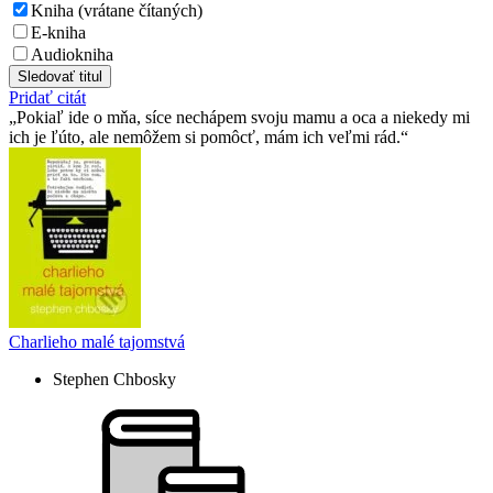
Kniha (vrátane čítaných)
E-kniha
Audiokniha
Sledovať titul
Pridať citát
Pokiaľ ide o mňa, síce nechápem svoju mamu a oca a niekedy mi
ich je ľúto, ale nemôžem si pomôcť, mám ich veľmi rád.
Charlieho malé tajomstvá
Stephen Chbosky