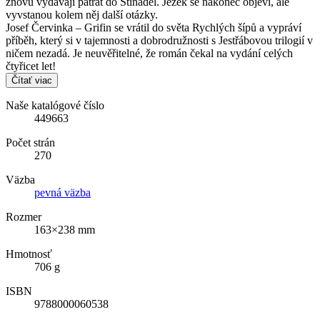
znovu vydávají pátrat do Stínadel. Ježek se nakonec objeví, ale
vyvstanou kolem něj další otázky.
Josef Červinka – Grifin se vrátil do světa Rychlých šípů a vypráví
příběh, který si v tajemnosti a dobrodružnosti s Jestřábovou trilogií v
ničem nezadá. Je neuvěřitelné, že román čekal na vydání celých
čtyřicet let!
Čítať viac
Naše katalógové číslo
449663
Počet strán
270
Väzba
pevná väzba
Rozmer
163×238 mm
Hmotnosť
706 g
ISBN
9788000060538