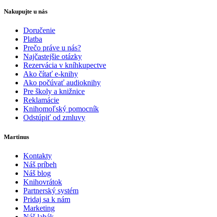
Nakupujte u nás
Doručenie
Platba
Prečo práve u nás?
Najčastejšie otázky
Rezervácia v kníhkupectve
Ako čítať e-knihy
Ako počúvať audioknihy
Pre školy a knižnice
Reklamácie
Knihomoľský pomocník
Odstúpiť od zmluvy
Martinus
Kontakty
Náš príbeh
Náš blog
Knihovrátok
Partnerský systém
Pridaj sa k nám
Marketing
Náš labák