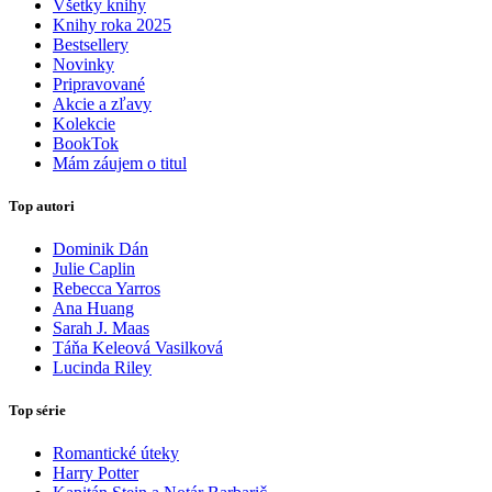
Všetky knihy
Knihy roka 2025
Bestsellery
Novinky
Pripravované
Akcie a zľavy
Kolekcie
BookTok
Mám záujem o titul
Top autori
Dominik Dán
Julie Caplin
Rebecca Yarros
Ana Huang
Sarah J. Maas
Táňa Keleová Vasilková
Lucinda Riley
Top série
Romantické úteky
Harry Potter