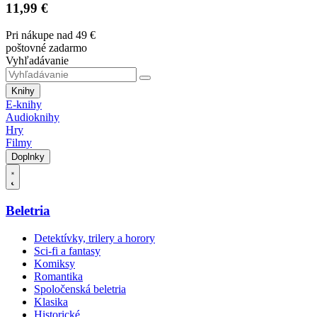
11,99 €
Pri nákupe nad 49 €
poštovné zadarmo
Vyhľadávanie
Knihy
E-knihy
Audioknihy
Hry
Filmy
Doplnky
Beletria
Detektívky, trilery a horory
Sci-fi a fantasy
Komiksy
Romantika
Spoločenská beletria
Klasika
Historické