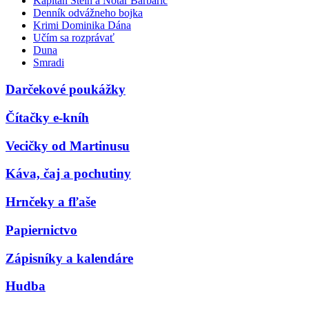
Kapitán Stein a Notár Barbarič
Denník odvážneho bojka
Krimi Dominika Dána
Učím sa rozprávať
Duna
Smradi
Darčekové poukážky
Čítačky e-kníh
Vecičky od Martinusu
Káva, čaj a pochutiny
Hrnčeky a fľaše
Papiernictvo
Zápisníky a kalendáre
Hudba