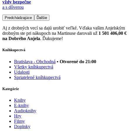
vždy bezpečne
a s dôverou
Predchádzajúce
Ďalšie
Aj z drobných vecí sa dajú urobiť veľké. Vďaka vašim Anjelským
drobným ste pri nákupoch na Martinuse darovali už
1 501 406,00 €
na Dobrého Anjela
. Ďakujeme!
Kníhkupectvá
Bratislava - Obchodná
• Otvorené do 21:00
Všetky kníhkupectvá
Udalosti
Spriatelené kníhkupectvá
Kategórie
Knihy
E-knihy
Audioknihy
Hry
Filmy
Doplnky