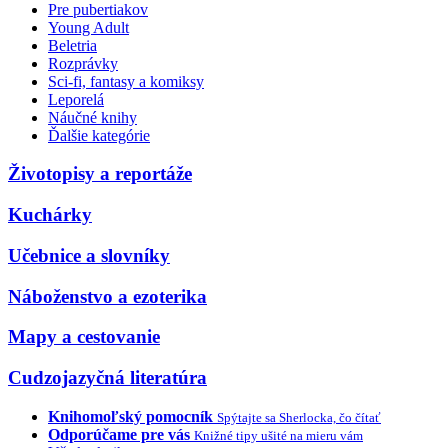
Pre pubertiakov
Young Adult
Beletria
Rozprávky
Sci-fi, fantasy a komiksy
Leporelá
Náučné knihy
Ďalšie kategórie
Životopisy a reportáže
Kuchárky
Učebnice a slovníky
Náboženstvo a ezoterika
Mapy a cestovanie
Cudzojazyčná literatúra
Knihomoľský pomocník
Spýtajte sa Sherlocka, čo čítať
Odporúčame pre vás
Knižné tipy ušité na mieru vám