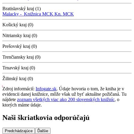
Bratislavský kraj (1)
Malacky -
Knižnica MCK
Kn. MCK
Košický kraj (0)
Nitriansky kraj (0)
Prešovský kraj (0)
Trenčiansky kraj (0)
Trnavský kraj (0)
Žilinský kraj (0)
Zdroj informácií:
Infogate.sk
. Údaje hovoria o tom, že kniha je v
evidencii danej knižnice, môže však už byť aktuálne požičaná. Tu
nájdete
zoznam všetkých viac ako 200 slovenských knižníc
, o
ktorých máme údaje.
Naši škriatkovia odporúčajú
Predchádzajúce
Ďalšie