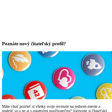
Poznáte nový čitateľský profil?
Máte chuť pozrieť si všetky svoje recenzie na jednom mieste a
podeliť sa o ne aj s ostatnými používateľmi? Aktivujte si čítateľský