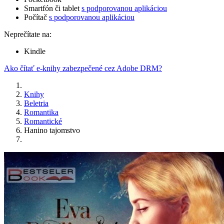
Smartfón či tablet
s podporovanou aplikáciou
Počítač
s podporovanou aplikáciou
Neprečítate na:
Kindle
Ako čítať e-knihy zabezpečené cez Adobe DRM?
Knihy
Beletria
Romantika
Romantické
Hanino tajomstvo