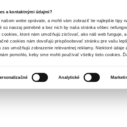
es a kontaktnými údajmi?
našom webe správate, a mohli vám zobraziť tie najlepšie tipy n
é sú naozaj potrebné a bez nich by naša stránka vôbec nefung
 cookies, ktoré nám umožňujú zisťovať, ako náš web funguje, a 
ačné cookies nám dovoľujú prispôsobovať stránku pre vašu lepši
zas umožňujú zobrazenie relevantnej reklamy. Niektoré údaje z
y nám pomohlo, keby sme mohli používať všetky tieto cookies. 
ersonalizačné
Analytické
Marketi