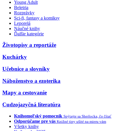
Young Adult
Beletria
Rozprávky
Sci-fi, fantasy a komiksy
Leporelá
Náučné knihy
Ďalšie kategórie
Životopisy a reportáže
Kuchárky
Učebnice a slovníky
Náboženstvo a ezoterika
Mapy a cestovanie
Cudzojazyčná literatúra
Knihomoľský pomocník
Spýtajte sa Sherlocka, čo čítať
Odporúčame pre vás
Knižné tipy ušité na mieru vám
Všetky knihy