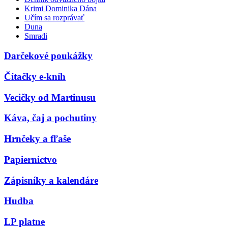
Krimi Dominika Dána
Učím sa rozprávať
Duna
Smradi
Darčekové poukážky
Čítačky e-kníh
Vecičky od Martinusu
Káva, čaj a pochutiny
Hrnčeky a fľaše
Papiernictvo
Zápisníky a kalendáre
Hudba
LP platne