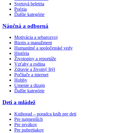
Svetová beletria
Poézia
Ďalšie kategórie
Náučná a odborná
Motivácia a sebarozvoj
Biznis a manažment
Humanitné a spoločenské vedy
História
Životopisy a reportáže
Vzťahy a rodina
Zdravie a životný štýl
Počítače a internet
Hobby
Umenie a dizajn
Ďalšie kategórie
Deti a mládež
Knihorad – poradca kníh pre deti
Pre najmenších
Pre prvákov
Pre pubertiakov