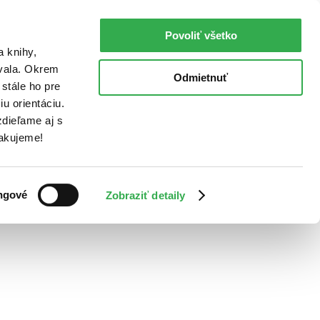
Povoliť všetko
a knihy,
ovala. Okrem
Odmietnuť
stále ho pre
u orientáciu.
dieľame aj s
Ďakujeme!
ngové
Zobraziť detaily