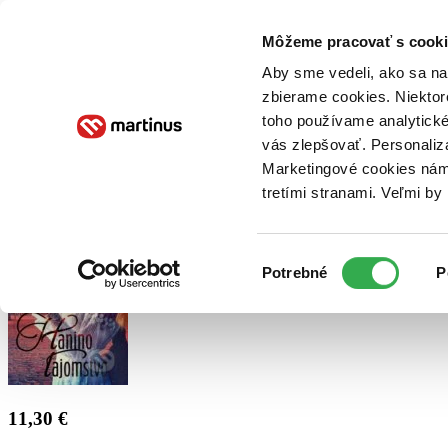
Doručenie
Kníhkupectvá
Knihovrátok
Poukážky
Knižný blog
Kontakt
Môžeme pracovať s cooki
Aby sme vedeli, ako sa na 
zbierame cookies. Niektor
E-knihy
Audioknihy
Hry
Filmy
Knihy
Doplnky
toho používame analytické
vás zlepšovať. Personaliz
Vyhľadávanie
Marketingové cookies nám 
tretími stranami. Veľmi b
Prihlásiť
Výber
Potrebné
P
súhlasu
11,30 €