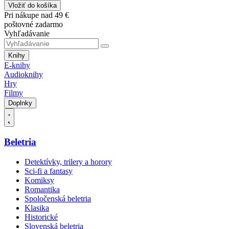
Vložiť do košíka
Pri nákupe nad 49 €
poštovné zadarmo
Vyhľadávanie
Knihy
E-knihy
Audioknihy
Hry
Filmy
Doplnky
Beletria
Detektívky, trilery a horory
Sci-fi a fantasy
Komiksy
Romantika
Spoločenská beletria
Klasika
Historické
Slovenská beletria