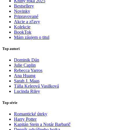
Knihy roka 2025
Bestsellery
Novinky
Pripravované
Akcie a zľavy
Kolekcie
BookTok
Mám záujem o titul
Top autori
Dominik Dán
Julie Caplin
Rebecca Yarros
Ana Huang
Sarah J. Maas
Táňa Keleová Vasilková
Lucinda Riley
Top série
Romantické úteky
Harry Potter
Kapitán Stein a Notár Barbarič
Denník odvážneho bojka