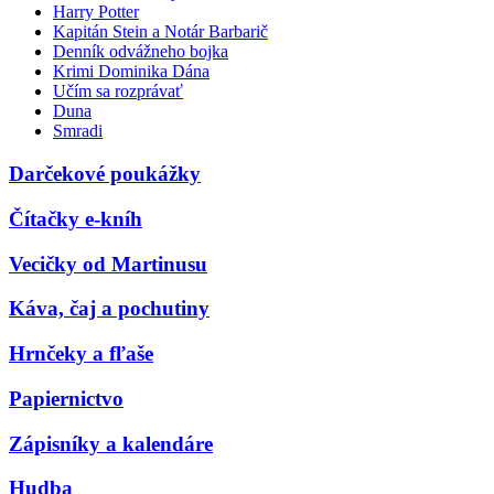
Harry Potter
Kapitán Stein a Notár Barbarič
Denník odvážneho bojka
Krimi Dominika Dána
Učím sa rozprávať
Duna
Smradi
Darčekové poukážky
Čítačky e-kníh
Vecičky od Martinusu
Káva, čaj a pochutiny
Hrnčeky a fľaše
Papiernictvo
Zápisníky a kalendáre
Hudba