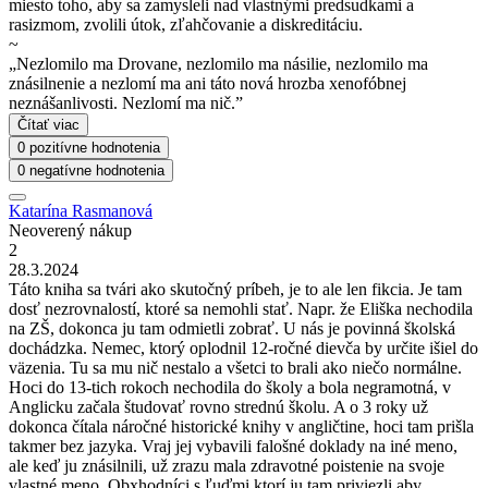
miesto toho, aby sa zamysleli nad vlastnými predsudkami a
rasizmom, zvolili útok, zľahčovanie a diskreditáciu.
~
„Nezlomilo ma Drovane, nezlomilo ma násilie, nezlomilo ma
znásilnenie a nezlomí ma ani táto nová hrozba xenofóbnej
neznášanlivosti. Nezlomí ma nič.”
Čítať viac
0 pozitívne hodnotenia
0 negatívne hodnotenia
Katarína Rasmanová
Neoverený nákup
2
28.3.2024
Táto kniha sa tvári ako skutočný príbeh, je to ale len fikcia. Je tam
dosť nezrovnalostí, ktoré sa nemohli stať. Napr. že Eliška nechodila
na ZŠ, dokonca ju tam odmietli zobrať. U nás je povinná školská
dochádzka. Nemec, ktorý oplodnil 12-ročné dievča by určite išiel do
väzenia. Tu sa mu nič nestalo a všetci to brali ako niečo normálne.
Hoci do 13-tich rokoch nechodila do školy a bola negramotná, v
Anglicku začala študovať rovno strednú školu. A o 3 roky už
dokonca čítala náročné historické knihy v angličtine, hoci tam prišla
takmer bez jazyka. Vraj jej vybavili falošné doklady na iné meno,
ale keď ju znásilnili, už zrazu mala zdravotné poistenie na svoje
vlastné meno. Obxhodníci s ľuďmi ktorí ju tam priviezli aby