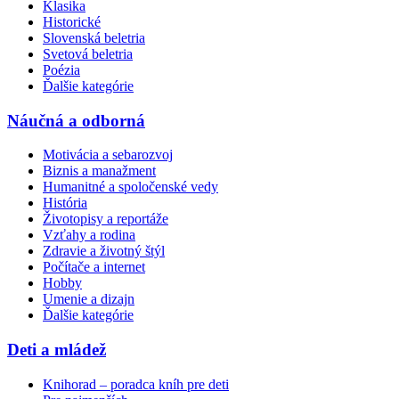
Klasika
Historické
Slovenská beletria
Svetová beletria
Poézia
Ďalšie kategórie
Náučná a odborná
Motivácia a sebarozvoj
Biznis a manažment
Humanitné a spoločenské vedy
História
Životopisy a reportáže
Vzťahy a rodina
Zdravie a životný štýl
Počítače a internet
Hobby
Umenie a dizajn
Ďalšie kategórie
Deti a mládež
Knihorad – poradca kníh pre deti