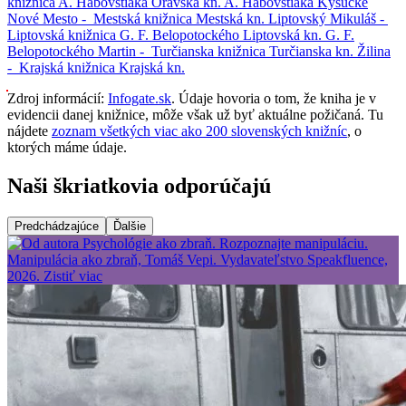
knižnica A. Habovštiaka
Oravská kn. A. Habovštiaka
Kysucké
Nové Mesto -
Mestská knižnica
Mestská kn.
Liptovský Mikuláš -
Liptovská knižnica G. F. Belopotockého
Liptovská kn. G. F.
Belopotockého
Martin -
Turčianska knižnica
Turčianska kn.
Žilina
-
Krajská knižnica
Krajská kn.
Zdroj informácií:
Infogate.sk
. Údaje hovoria o tom, že kniha je v
evidencii danej knižnice, môže však už byť aktuálne požičaná. Tu
nájdete
zoznam všetkých viac ako 200 slovenských knižníc
, o
ktorých máme údaje.
Naši škriatkovia odporúčajú
Predchádzajúce
Ďalšie