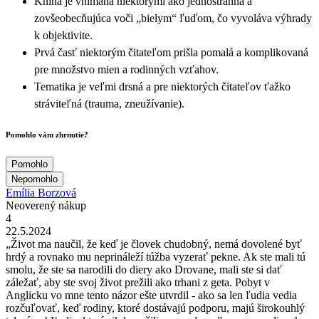
Kniha je vnímaná niektorými ako jednostranná a
zovšeobecňujúca voči „bielym“ ľuďom, čo vyvoláva výhrady
k objektivite.
Prvá časť niektorým čitateľom prišla pomalá a komplikovaná
pre množstvo mien a rodinných vzťahov.
Tematika je veľmi drsná a pre niektorých čitateľov ťažko
stráviteľná (trauma, zneužívanie).
Pomohlo vám zhrnutie?
Pomohlo
Nepomohlo
Emília Borzová
Neoverený nákup
4
22.5.2024
„Život ma naučil, že keď je človek chudobný, nemá dovolené byť
hrdý a rovnako mu neprináleží túžba vyzerať pekne. Ak ste mali tú
smolu, že ste sa narodili do diery ako Drovane, mali ste si dať
záležať, aby ste svoj život prežili ako trhani z geta. Pobyt v
Anglicku vo mne tento názor ešte utvrdil - ako sa len ľudia vedia
rozčuľovať, keď rodiny, ktoré dostávajú podporu, majú širokouhlý