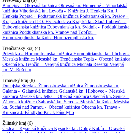
Prešovský kraj (8)
Bardejov -
Okresná knižnica
Okresná kn.
Humenné -
Vihorlatská
knižnica
Vihorlatská kn.
Levoča -
Knižnica J. Henkela
Kn. J.
Henkela
Poprad -
Podtatranská knižnica
Podtatranská kn.
Prešov -
Krajská knižnica P. O. Hviezdoslava
Krajská kn.
Stará Ľubovňa -
Ľubovnianska knižnica
Ľubovnianska kn.
Svidník -
Podduklianska
knižnica
Podduklianska kn.
Vranov nad Topľou -
Hornozemplínska knižnica
Hornozemplínska kn.
Trenčiansky kraj (4)
Prievidza -
Hornonitrianska knižnica
Hornonitrianska kn.
Púchov -
Mestská knižnica
Mestská kn.
Trenčianska Teplá -
Obecná knižnica
Obecná kn.
Trenčín -
Verejná knižnica Michala Rešetku
Verejná
kn. M. Rešetku
Trnavský kraj (8)
Dunajská Streda -
Žitnoostrovská knižnica
Žitnoostrovská kn.
Galanta -
Galantská knižnica
Galantská kn.
Hlohovec -
Mestská
knižnica
Mestská kn.
Jelka -
Obecná knižnica
Obecná kn.
Senica -
Záhorská knižnica
Záhorská kn.
Sereď -
Mestská knižnica
Mestská
kn.
Suchá nad Parnou -
Obecná knižnica
Obecná kn.
Trnava -
Knižnica J. Fándlyho
Kn. J. Fándlyho
Žilinský kraj (6)
Čadca -
Kysucká knižnica
Kysucká kn.
Dolný Kubín -
Oravská