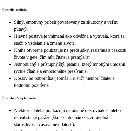
Čitatelia oceňujú
Silný, emotívny príbeh považovaný za skutočný a veľmi
pútavý.
Hlavná postava je vnímaná ako odvážna a vytrvalá, ktorá sa
snaží o vzdelanie a zmenu života.
Kniha otvorene poukazuje na predsudky, rasizmus a ťažkosti
života v gete, čím núti čitateľa premýšľať.
Jednoduchý a prístupný štýl písania, ktorý mnohým umožnil
rýchle čítanie a emocionálne prežívanie.
Doslov od odborníka (Tomáš Hrustič) niektorí čitatelia
hodnotili pozitívne.
Čitatelia ďalej hodnotia
Niektorí čitatelia poukazujú na údajné nezrovnalosti alebo
nerealistické pasáže (školská dochádzka, zdravotná
starostlivosť, časovanie udalostí).