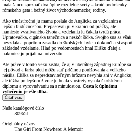
mala šancu spoznať dva úplne rozdielne svety – kruté podmienky
rómskeho geta i bežný život východonemeckej rodiny.
Ako trinásťročnú ju mama poslala do Anglicka za vzdelaním a
lepšou budúcnosťou. Prepašovali ju v krabici od práčky, ale
namiesto vysnívaného života a vzdelania ju čakala tvrdá práca.
Upratovačka, cigánska tanečnica a neskôr šička. Svojho sna sa však
nevzdala a popritom zasadla do školských lavíc a dokončila si aspoň
základné vzdelanie. Hlad po vedomostiach hnal Elišku ďalej a
nakoniec ju prijali na univerzitu.
Ale práve v tomto veku zistila, že aj v liberálnej západnej Európe sa
jej pôvod a farba pleti môžu stať príčinou ponižovania a veľkého
násilia. Eliška sa nepredstaviteľným hrôzam nevyhla ani v Anglicku,
ale túžba po lepšom živote ju hnala v ústrety vysokoškolskému
diplomu a vyrovnávaniu sa s minulosťou.
Cesta k úplnému
vyliečeniu je ešte dlhá.
Čítať viac
Naše katalógové číslo
809651
Originálny názov
The Girl From Nowhere: A Memoir