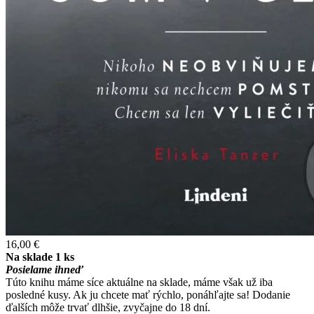
16,00 €
Na sklade 1 ks
Posielame ihneď
Túto knihu máme síce aktuálne na sklade, máme však už iba
posledné kusy. Ak ju chcete mať rýchlo, ponáhľajte sa! Dodanie
ďalších môže trvať dlhšie, zvyčajne do 18 dní.