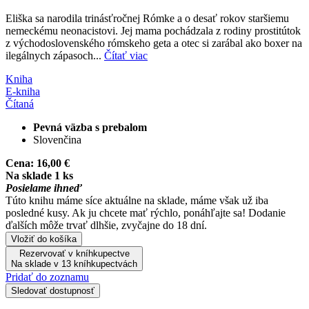
Eliška sa narodila trinásťročnej Rómke a o desať rokov staršiemu
nemeckému neonacistovi. Jej mama pochádzala z rodiny prostitútok
z východoslovenského rómskeho geta a otec si zarábal ako boxer na
ilegálnych zápasoch...
Čítať viac
Kniha
E-kniha
Čítaná
Pevná väzba s prebalom
Slovenčina
Cena:
16,00 €
Na sklade 1 ks
Posielame ihneď
Túto knihu máme síce aktuálne na sklade, máme však už iba
posledné kusy. Ak ju chcete mať rýchlo, ponáhľajte sa! Dodanie
ďalších môže trvať dlhšie, zvyčajne do 18 dní.
Vložiť do košíka
Rezervovať v kníhkupectve
Na sklade v 13 kníhkupectvách
Pridať do zoznamu
Sledovať dostupnosť