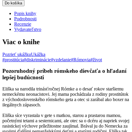
Do košíka
Popis knihy
Podrobnosti
Recenzie
Vydavateľstvo
Viac o knihe
Pozrieť ukážku
Ukážka
#prostitúcia
#diskriminácie
#vzdelanie
#Rómovia
#život
Pozoruhodný príbeh rómskeho dievčaťa o hľadaní
lepšej budúcnosti
Eliška sa narodila trinásťročnej Rómke a o desať rokov staršiemu
nemeckému neonacistovi. Jej mama pochádzala z rodiny prostitútok
z východoslovenského rómskeho geta a otec si zarábal ako boxer na
ilegálnych zápasoch.
Eliška síce vyrastala v gete s matkou, starou a prastarou mamou,
početnými tetami a sesternicami, ale otec sa o dcéru aj napriek svojej
rasistickej výchove príležitostne zaujímal. Brával ju do Nemecka za
svojimi ďalšími nemanželskými deťmi a starými rodičmi. Eliška tak