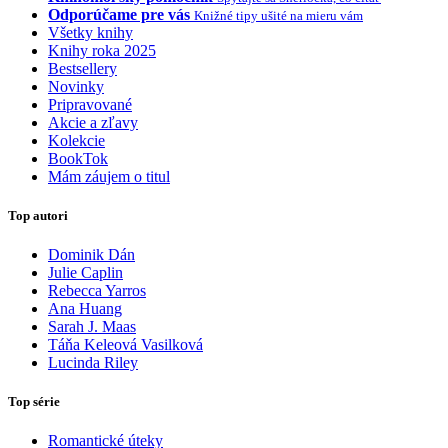
Odporúčame pre vás
Knižné tipy ušité na mieru vám
Všetky knihy
Knihy roka 2025
Bestsellery
Novinky
Pripravované
Akcie a zľavy
Kolekcie
BookTok
Mám záujem o titul
Top autori
Dominik Dán
Julie Caplin
Rebecca Yarros
Ana Huang
Sarah J. Maas
Táňa Keleová Vasilková
Lucinda Riley
Top série
Romantické úteky