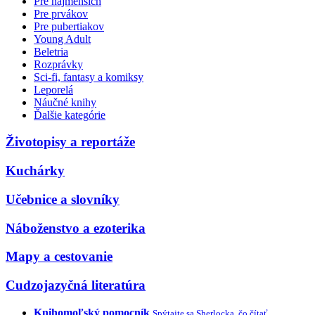
Pre najmenších
Pre prvákov
Pre pubertiakov
Young Adult
Beletria
Rozprávky
Sci-fi, fantasy a komiksy
Leporelá
Náučné knihy
Ďalšie kategórie
Životopisy a reportáže
Kuchárky
Učebnice a slovníky
Náboženstvo a ezoterika
Mapy a cestovanie
Cudzojazyčná literatúra
Knihomoľský pomocník
Spýtajte sa Sherlocka, čo čítať