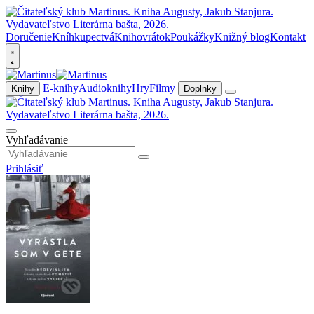
Doručenie
Kníhkupectvá
Knihovrátok
Poukážky
Knižný blog
Kontakt
E-knihy
Audioknihy
Hry
Filmy
Knihy
Doplnky
Vyhľadávanie
Prihlásiť