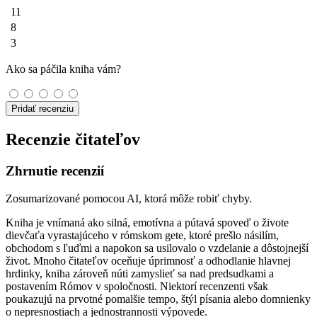
11
8
3
Ako sa páčila kniha vám?
Pridať recenziu
Recenzie čitateľov
Zhrnutie recenzií
Zosumarizované pomocou AI, ktorá môže robiť chyby.
Kniha je vnímaná ako silná, emotívna a pútavá spoveď o živote
dievčaťa vyrastajúceho v rómskom gete, ktoré prešlo násilím,
obchodom s ľuďmi a napokon sa usilovalo o vzdelanie a dôstojnejší
život. Mnoho čitateľov oceňuje úprimnosť a odhodlanie hlavnej
hrdinky, kniha zároveň núti zamyslieť sa nad predsudkami a
postavením Rómov v spoločnosti. Niektorí recenzenti však
poukazujú na prvotné pomalšie tempo, štýl písania alebo domnienky
o nepresnostiach a jednostrannosti výpovede.