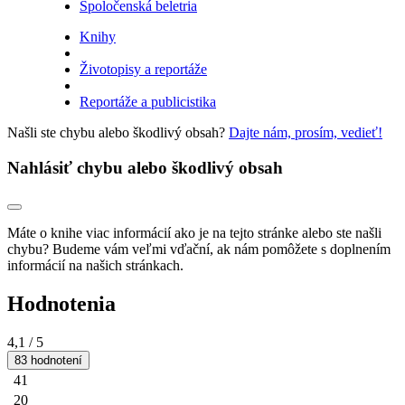
Spoločenská beletria
Knihy
Životopisy a reportáže
Reportáže a publicistika
Našli ste chybu alebo škodlivý obsah?
Dajte nám, prosím, vedieť!
Nahlásiť chybu alebo škodlivý obsah
Máte o knihe viac informácií ako je na tejto stránke alebo ste našli
chybu? Budeme vám veľmi vďační, ak nám pomôžete s doplnením
informácií na našich stránkach.
Hodnotenia
4,1
/ 5
83 hodnotení
41
20