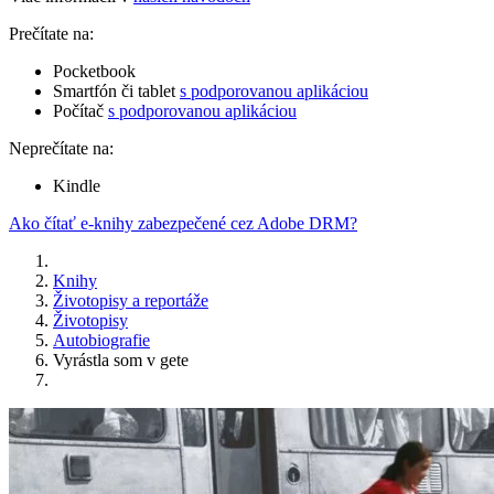
Prečítate na:
Pocketbook
Smartfón či tablet
s podporovanou aplikáciou
Počítač
s podporovanou aplikáciou
Neprečítate na:
Kindle
Ako čítať e-knihy zabezpečené cez Adobe DRM?
Knihy
Životopisy a reportáže
Životopisy
Autobiografie
Vyrástla som v gete