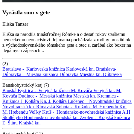
Vyrástla som v gete
Eliska Tanzer
Eliška sa narodila trinásťročnej Rómke a o desať rokov staršiemu
nemeckému neonacistovi. Jej mama pochádzala z rodiny prostitútok
z východoslovenského rómskeho geta a otec si zarábal ako boxer na
ilegálnych zápasoch...
(2)
Bratislava -
Karloveská knižnica
Karloveská kn.
Bratislava-
Dúbravka -
Miestna knižnica Dúbravka
Miestna kn. Dúbravka
Banskobystrický kraj (7)
Banská Bystrica -
Verejná knižnica M. Kováča
Verejná kn. M.
Kováča
Dudince -
Mestská knižnica
Mestská kn.
Kremnica -
Knižnica J. Kollára
Kn. J. Kollára
Lučenec -
Novohradská knižnica
Novohradská kn.
Rimavská Sobota -
Knižnica M. Hrebendu
Kn.
M. Hrebendu
Veľký Krtíš -
Hontiansko-novohradská knižnica A.H.
Škultétyho
Hontiansko-novohradská kn.
Zvolen -
Krajská knižnica
Ľ. Štúra
Krajská kn.
Bratislavský kraj (11)