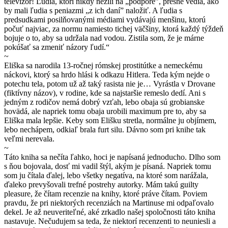
televízor! Ľudia, ktorí nikdy nežili na „podpore”, presne vedia, ako
by mali ľudia s peniazmi „z ich daní” naložiť. A ľudia s
predsudkami posilňovanými médiami vydávajú menšinu, ktorú
počuť najviac, za normu namiesto tichej väčšiny, ktorá každý týždeň
bojuje o to, aby sa udržala nad vodou. Zistila som, že je márne
pokúšať sa zmeniť názory ľudí.“
~
Eliška sa narodila 13-ročnej rómskej prostitútke a nemeckému
náckovi, ktorý sa hrdo hlási k odkazu Hitlera. Teda kým nejde o
potechu tela, potom už až taký rasista nie je… Vyrástla v Drovane
(fiktívny názov), v rodine, kde sa najstaršie remeslo dedí. Ani s
jedným z rodičov nemá dobrý vzťah, lebo obaja sú grobianske
hovädá, ale napriek tomu obaja urobili maximum pre to, aby sa
Eliška mala lepšie. Keby som Elišku stretla, normálne ju objímem,
lebo nechápem, odkiaľ brala furt silu. Dávno som pri knihe tak
veľmi nerevala.
~
Táto kniha sa nečíta ľahko, hoci je napísaná jednoducho. Dlho som
s ňou bojovala, dosť mi vadil štýl, akým je písaná. Napriek tomu
som ju čítala ďalej, lebo všetky negatíva, na ktoré som narážala,
ďaleko prevyšovali trefné postrehy autorky. Mám takú guilty
pleasure, že čítam recenzie na knihy, ktoré práve čítam. Poviem
pravdu, že pri niektorých recenziách na Martinuse mi odpaľovalo
dekel. Je až neuveriteľné, aké zrkadlo našej spoločnosti táto kniha
nastavuje. Nečudujem sa teda, že niektorí recenzenti to neuniesli a