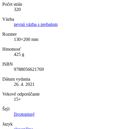
Počet strán
320
Väzba
pevná väzba s prebalom
Rozmer
130×200 mm
Hmotnosť
425 g
ISBN
9788056621769
Dátum vydania
26. 4. 2021
Vekové odporúčanie
15+
Štýl
životopisný
Jazyk