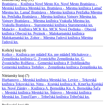
Bratislava -
Knižnica Nové Mesto
Kn. Nové Mesto
Bratislava -
Mestská knižnica
Mestská kn.
Bratislava -
Miestna knižnica Lamač
Miestna kn. Lamač
Bratislava -
Miestna knižnica Petržalka
Miestna
kn. Petržalka
Bratislava -
Miestna knižnica Vajnory
Miestna kn.
Vajnory
Bratislava -
Miestna knižnica Vrakuňa
Miestna kn.
Vrakuňa
Bratislava -
Staromestská knižnica
Staromestská kn.
Malacky -
Knižnica MCK
Kn. MCK
Nová Dedinka -
Obecná
knižnica
Obecná kn.
Pezinok -
Malokarpatská knižnica
Malokarpatská kn.
Zohor -
Miestna ľudová knižnica
Miestna
ľudová kn.
Košický kraj (4)
Košice -
Knižnica pre mládež
Kn. pre mládež
Michalovce -
Zemplínska knižnica G. Zvonického
Zemplínska kn. G.
Zvonického
Rožňava -
Gemerská knižnica P. Dobšinského
Gemerská knižnica
Trebišov -
Zemplínska knižnica
Zemplínska kn.
Nitriansky kraj (7)
Hurbanovo -
Mestská knižnica
Mestská kn.
Levice -
Tekovská
knižnica
Tekovská kn.
Nitra -
Krajská knižnica K. Kmeťka
Krajská
kn.
Nové Zámky -
Knižnica A. Bernoláka
Kn. A. Bernoláka
Šaľa
-
Mestská knižnica
Mestská kn.
Štúrovo -
Mestská knižnica
Mestská kn.
Topoľčany -
Tribečská knižnica
Tribečská kn.