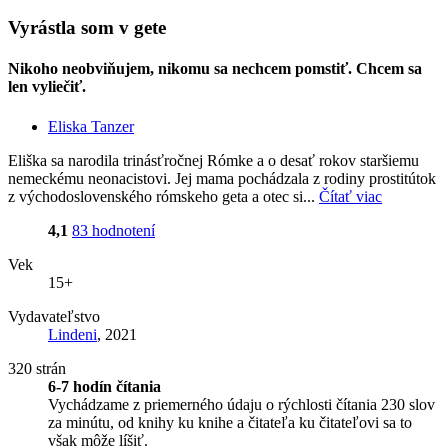
Vyrástla som v gete
Nikoho neobviňujem, nikomu sa nechcem pomstiť. Chcem sa
len vyliečiť.
Eliska Tanzer
Eliška sa narodila trinásťročnej Rómke a o desať rokov staršiemu
nemeckému neonacistovi. Jej mama pochádzala z rodiny prostitútok
z východoslovenského rómskeho geta a otec si...
Čítať viac
4,1
83 hodnotení
Vek
15+
Vydavateľstvo
Lindeni
, 2021
320 strán
6-7 hodín čítania
Vychádzame z priemerného údaju o rýchlosti čítania 230 slov
za minútu, od knihy ku knihe a čitateľa ku čitateľovi sa to
však môže líšiť.