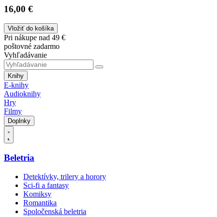
16,00 €
Vložiť do košíka
Pri nákupe nad 49 €
poštovné zadarmo
Vyhľadávanie
Knihy
E-knihy
Audioknihy
Hry
Filmy
Doplnky
Beletria
Detektívky, trilery a horory
Sci-fi a fantasy
Komiksy
Romantika
Spoločenská beletria