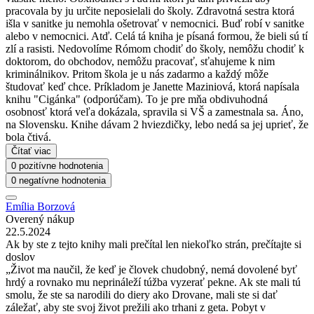
pracovala by ju určite neposielali do školy. Zdravotná sestra ktorá
išla v sanitke ju nemohla ošetrovať v nemocnici. Buď robí v sanitke
alebo v nemocnici. Atď. Celá tá kniha je písaná formou, že bieli sú tí
zlí a rasisti. Nedovolíme Rómom chodiť do školy, nemôžu chodiť k
doktorom, do obchodov, nemôžu pracovať, sťahujeme k nim
kriminálnikov. Pritom škola je u nás zadarmo a každý môže
študovať keď chce. Príkladom je Janette Maziniová, ktorá napísala
knihu "Cigánka" (odporúčam). To je pre mňa obdivuhodná
osobnosť ktorá veľa dokázala, spravila si VŠ a zamestnala sa. Áno,
na Slovensku. Knihe dávam 2 hviezdičky, lebo nedá sa jej uprieť, že
bola čtivá.
Čítať viac
0 pozitívne hodnotenia
0 negatívne hodnotenia
Emília Borzová
Overený nákup
22.5.2024
Ak by ste z tejto knihy mali prečítal len niekoľko strán, prečítajte si
doslov
„Život ma naučil, že keď je človek chudobný, nemá dovolené byť
hrdý a rovnako mu neprináleží túžba vyzerať pekne. Ak ste mali tú
smolu, že ste sa narodili do diery ako Drovane, mali ste si dať
záležať, aby ste svoj život prežili ako trhani z geta. Pobyt v