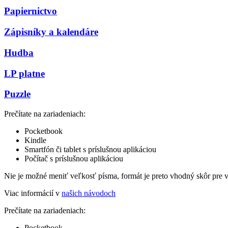
Papiernictvo
Zápisníky a kalendáre
Hudba
LP platne
Puzzle
Prečítate na zariadeniach:
Pocketbook
Kindle
Smartfón či tablet s príslušnou aplikáciou
Počítač s príslušnou aplikáciou
Nie je možné meniť veľkosť písma, formát je preto vhodný skôr pre 
Viac informácií v
našich návodoch
Prečítate na zariadeniach:
Pocketbook