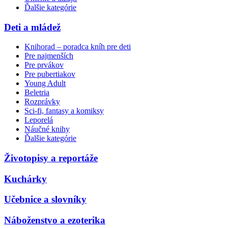
Ďalšie kategórie
Deti a mládež
Knihorad – poradca kníh pre deti
Pre najmenších
Pre prvákov
Pre pubertiakov
Young Adult
Beletria
Rozprávky
Sci-fi, fantasy a komiksy
Leporelá
Náučné knihy
Ďalšie kategórie
Životopisy a reportáže
Kuchárky
Učebnice a slovníky
Náboženstvo a ezoterika