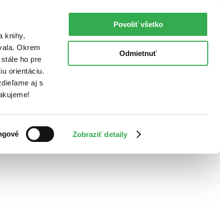
Povoliť všetko
a knihy,
ovala. Okrem
Odmietnuť
stále ho pre
u orientáciu.
dieľame aj s
Ďakujeme!
ngové
Zobraziť detaily