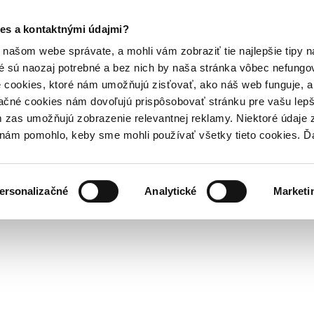
es a kontaktnými údajmi?
našom webe správate, a mohli vám zobraziť tie najlepšie tipy n
é sú naozaj potrebné a bez nich by naša stránka vôbec nefung
 cookies, ktoré nám umožňujú zisťovať, ako náš web funguje, a 
ačné cookies nám dovoľujú prispôsobovať stránku pre vašu lepši
zas umožňujú zobrazenie relevantnej reklamy. Niektoré údaje z
y nám pomohlo, keby sme mohli používať všetky tieto cookies. 
ersonalizačné
Analytické
Marketi