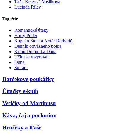
Táňa Keleová Vasilková
Lucinda Riley
Top série
Romantické úteky
Harry Potter
Kapitán Stein a Notár Barbarič
Denník odvážneho bojka
Krimi Dominika Dána
Učím sa rozprávať
Duna
Smradi
Darčekové poukážky
Čítačky e-kníh
Vecičky od Martinusu
Káva, čaj a pochutiny
Hrnčeky a fľaše