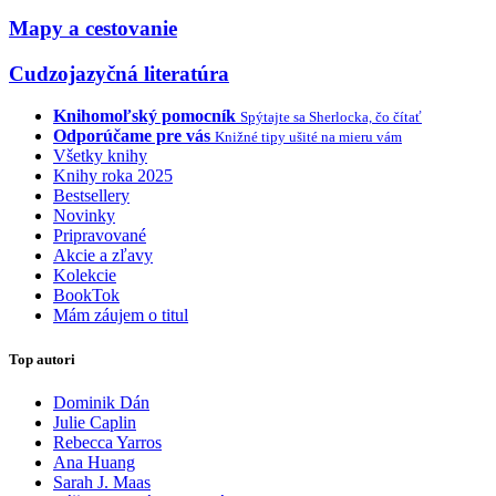
Mapy a cestovanie
Cudzojazyčná literatúra
Knihomoľský pomocník
Spýtajte sa Sherlocka, čo čítať
Odporúčame pre vás
Knižné tipy ušité na mieru vám
Všetky knihy
Knihy roka 2025
Bestsellery
Novinky
Pripravované
Akcie a zľavy
Kolekcie
BookTok
Mám záujem o titul
Top autori
Dominik Dán
Julie Caplin
Rebecca Yarros
Ana Huang
Sarah J. Maas