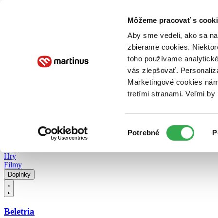
Doručenie
Kníhkupectvá
Knihovrátok
Poukážky
Knižný blog
Kontakt
Môžeme pracovať s cooki
Aby sme vedeli, ako sa na 
zbierame cookies. Niektor
E-knihy
Audioknihy
Hry
Filmy
Knihy
Doplnky
toho používame analytické
vás zlepšovať. Personaliz
Vyhľadávanie
Marketingové cookies nám 
tretími stranami. Veľmi b
Prihlásiť
Vyhľadávanie
Výber
Knihy
Potrebné
P
súhlasu
E-knihy
Audioknihy
Hry
Filmy
Doplnky
Beletria