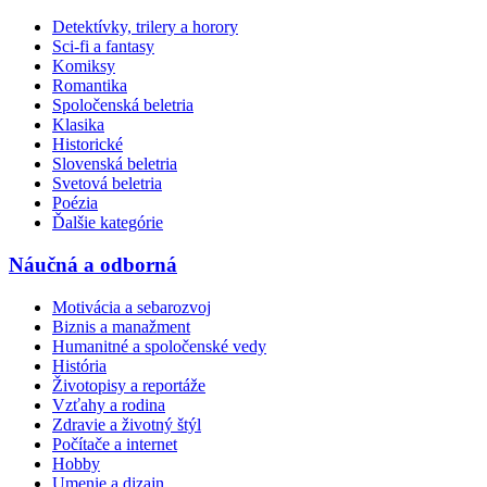
Detektívky, trilery a horory
Sci-fi a fantasy
Komiksy
Romantika
Spoločenská beletria
Klasika
Historické
Slovenská beletria
Svetová beletria
Poézia
Ďalšie kategórie
Náučná a odborná
Motivácia a sebarozvoj
Biznis a manažment
Humanitné a spoločenské vedy
História
Životopisy a reportáže
Vzťahy a rodina
Zdravie a životný štýl
Počítače a internet
Hobby
Umenie a dizajn