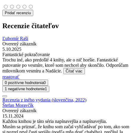
Pridať recenziu
Recenzie čitateľov
Ľubomír Raši
Overený zákazník
5.10.2025
Fantastické pokračovanie
Trochu iné, ako predošlé 4 knihy, ale o nič horšie. Fantastické
putovanie po vesmíre, ktoré som nechcel aby skončilo. Odporúčam
milovníkom vesmíru a Nadácie.
Čítať viac
reagovať
0 pozitívne hodnotenia
0
1 negatívne hodnotenie
1
Recenzia z iného vydania (slovenčina, 2022)
Štefan Moravčík
Overený zákazník
15.11.2024
Každou knihou je táto séria napínavejšia a napínavejšia.
Musím sa priznať, že knihu som začal vyhľadávať po tom, ako som
si pozrel prvé časti seriálu (podľa mňa dosť chabého), prečítal Ja,