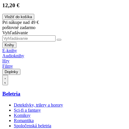
12,20 €
Vložiť do košíka
Pri nákupe nad 49 €
poštovné zadarmo
Vyhľadávanie
Knihy
E-knihy
Audioknihy
Hry
Filmy
Doplnky
Beletria
Detektívky, trilery a horory
Sci-fi a fantasy
Komiksy
Romantika
Spoločenská beletria