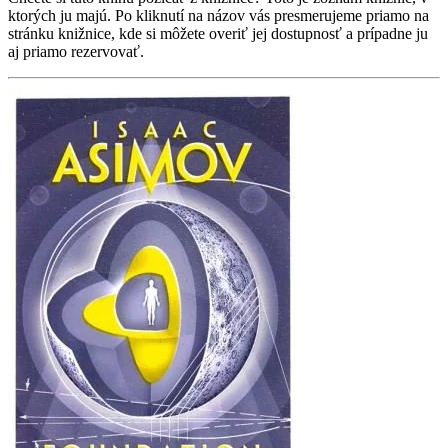
ktorých ju majú. Po kliknutí na názov vás presmerujeme priamo na
stránku knižnice, kde si môžete overiť jej dostupnosť a prípadne ju
aj priamo rezervovať.