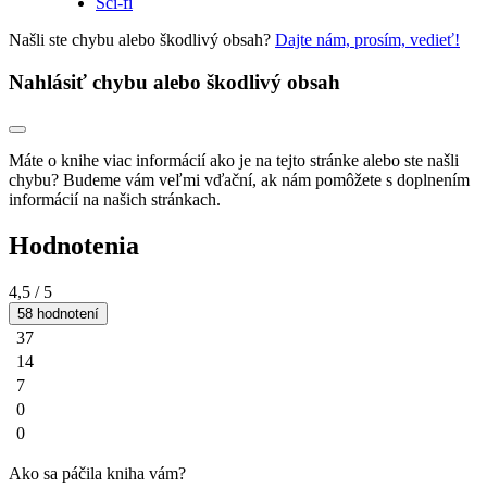
Sci-fi
Našli ste chybu alebo škodlivý obsah?
Dajte nám, prosím, vedieť!
Nahlásiť chybu alebo škodlivý obsah
Máte o knihe viac informácií ako je na tejto stránke alebo ste našli
chybu? Budeme vám veľmi vďační, ak nám pomôžete s doplnením
informácií na našich stránkach.
Hodnotenia
4,5
/ 5
58 hodnotení
37
14
7
0
0
Ako sa páčila kniha vám?