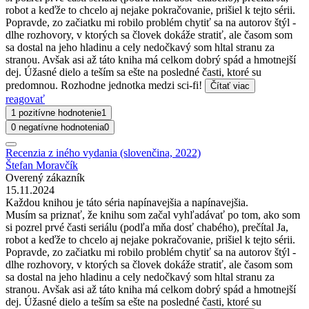
robot a keďže to chcelo aj nejake pokračovanie, prišiel k tejto sérii.
Popravde, zo začiatku mi robilo problém chytiť sa na autorov štýl -
dlhe rozhovory, v ktorých sa človek dokáže stratiť, ale časom som
sa dostal na jeho hladinu a cely nedočkavý som hltal stranu za
stranou. Avšak asi až táto kniha má celkom dobrý spád a hmotnejší
dej. Úžasné dielo a teším sa ešte na posledné časti, ktoré su
predomnou. Rozhodne jednotka medzi sci-fi!
Čítať viac
reagovať
1 pozitívne hodnotenie
1
0 negatívne hodnotenia
0
Recenzia z iného vydania (slovenčina, 2022)
Štefan Moravčík
Overený zákazník
15.11.2024
Každou knihou je táto séria napínavejšia a napínavejšia.
Musím sa priznať, že knihu som začal vyhľadávať po tom, ako som
si pozrel prvé časti seriálu (podľa mňa dosť chabého), prečítal Ja,
robot a keďže to chcelo aj nejake pokračovanie, prišiel k tejto sérii.
Popravde, zo začiatku mi robilo problém chytiť sa na autorov štýl -
dlhe rozhovory, v ktorých sa človek dokáže stratiť, ale časom som
sa dostal na jeho hladinu a cely nedočkavý som hltal stranu za
stranou. Avšak asi až táto kniha má celkom dobrý spád a hmotnejší
dej. Úžasné dielo a teším sa ešte na posledné časti, ktoré su