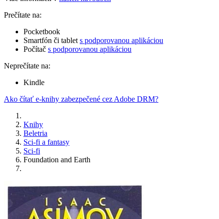
Prečítate na:
Pocketbook
Smartfón či tablet
s podporovanou aplikáciou
Počítač
s podporovanou aplikáciou
Neprečítate na:
Kindle
Ako čítať e-knihy zabezpečené cez Adobe DRM?
Knihy
Beletria
Sci-fi a fantasy
Sci-fi
Foundation and Earth