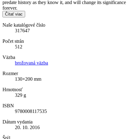
predate history as they know it, and will change its significance
forever.
Čítať viac
Naše katalógové číslo
317647
Počet strán
512
Väzba
brožovaná väzba
Rozmer
130×200 mm
Hmotnosť
329 g
ISBN
9780008117535
Dátum vydania
20. 10. 2016
Štýl