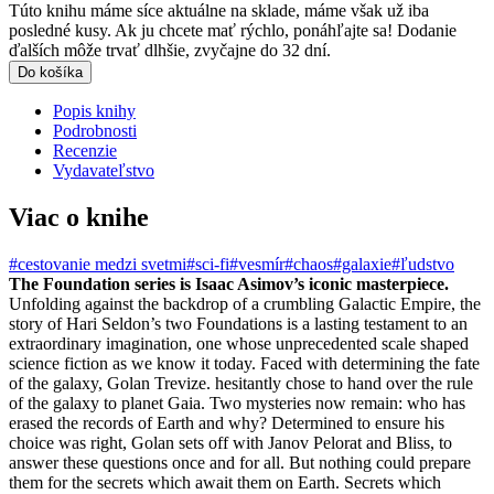
Túto knihu máme síce aktuálne na sklade, máme však už iba
posledné kusy. Ak ju chcete mať rýchlo, ponáhľajte sa! Dodanie
ďalších môže trvať dlhšie, zvyčajne do 32 dní.
Do košíka
Popis knihy
Podrobnosti
Recenzie
Vydavateľstvo
Viac o knihe
#cestovanie medzi svetmi
#sci-fi
#vesmír
#chaos
#galaxie
#ľudstvo
The Foundation series is Isaac Asimov’s iconic masterpiece.
Unfolding against the backdrop of a crumbling Galactic Empire, the
story of Hari Seldon’s two Foundations is a lasting testament to an
extraordinary imagination, one whose unprecedented scale shaped
science fiction as we know it today. Faced with determining the fate
of the galaxy, Golan Trevize. hesitantly chose to hand over the rule
of the galaxy to planet Gaia. Two mysteries now remain: who has
erased the records of Earth and why? Determined to ensure his
choice was right, Golan sets off with Janov Pelorat and Bliss, to
answer these questions once and for all. But nothing could prepare
them for the secrets which await them on Earth. Secrets which