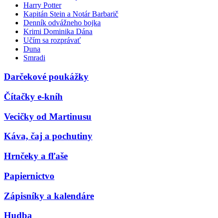
Harry Potter
Kapitán Stein a Notár Barbarič
Denník odvážneho bojka
Krimi Dominika Dána
Učím sa rozprávať
Duna
Smradi
Darčekové poukážky
Čítačky e-kníh
Vecičky od Martinusu
Káva, čaj a pochutiny
Hrnčeky a fľaše
Papiernictvo
Zápisníky a kalendáre
Hudba