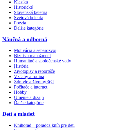
Klasika
Historické
Slovenská beletria
Svetová beletria
Poézia
Ďalšie kategórie
Náučná a odborná
Motivácia a sebarozvoj
Biznis a manažment
Humanitné a spoločenské vedy
História
Životopisy a reportáže
Vzťahy a rodina
Zdravie a životný štýl
Počítače a internet
Hobby
Umenie a dizajn
Ďalšie kategórie
Deti a mládež
Knihorad – poradca kníh pre deti