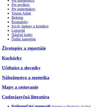
Pre najmenších
Pre prvákov
Pre pubertiakov
Young Adult
Beletria
Rozprávky
Sci-fi, fantasy a komiksy
Leporelá
Náučné knihy
Ďalšie kategórie
Životopisy a reportáže
Kuchárky
Učebnice a slovníky
Náboženstvo a ezoterika
Mapy a cestovanie
Cudzojazyčná literatúra
Knihomoľský pomocník
Spýtajte sa Sherlocka, čo čítať