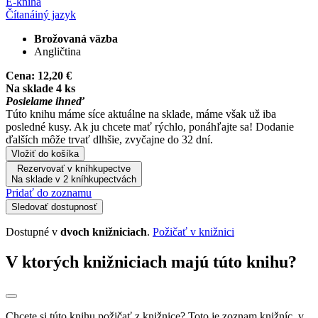
E-kniha
Čítaná
iný jazyk
Brožovaná väzba
Angličtina
Cena:
12,20 €
Na sklade 4 ks
Posielame ihneď
Túto knihu máme síce aktuálne na sklade, máme však už iba
posledné kusy. Ak ju chcete mať rýchlo, ponáhľajte sa! Dodanie
ďalších môže trvať dlhšie, zvyčajne do 32 dní.
Vložiť do košíka
Rezervovať v kníhkupectve
Na sklade v 2 kníhkupectvách
Pridať do zoznamu
Sledovať dostupnosť
Dostupné v
dvoch knižniciach
.
Požičať v knižnici
V ktorých knižniciach majú túto knihu?
Chcete si túto knihu požičať z knižnice? Toto je zoznam knižníc, v