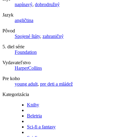
napínavý
,
dobrodružný
Jazyk
angličtina
Pôvod
Spojené štáty
,
zahraničný
5. diel série
Foundation
Vydavateľstvo
HarperCollins
Pre koho
young adult
,
pre deti a mládež
Kategorizácia
Knihy
Beletria
Sci-fi a fantasy