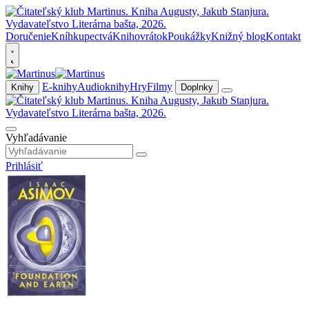
Doručenie
Kníhkupectvá
Knihovrátok
Poukážky
Knižný blog
Kontakt
E-knihy
Audioknihy
Hry
Filmy
Knihy
Doplnky
Vyhľadávanie
Prihlásiť