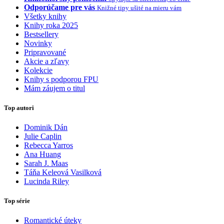
Odporúčame pre vás
Knižné tipy ušité na mieru vám
Všetky knihy
Knihy roka 2025
Bestsellery
Novinky
Pripravované
Akcie a zľavy
Kolekcie
Knihy s podporou FPU
Mám záujem o titul
Top autori
Dominik Dán
Julie Caplin
Rebecca Yarros
Ana Huang
Sarah J. Maas
Táňa Keleová Vasilková
Lucinda Riley
Top série
Romantické úteky