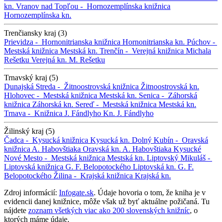
kn.
Vranov nad Topľou -
Hornozemplínska knižnica
Hornozemplínska kn.
Trenčiansky kraj (3)
Prievidza -
Hornonitrianska knižnica
Hornonitrianska kn.
Púchov -
Mestská knižnica
Mestská kn.
Trenčín -
Verejná knižnica Michala
Rešetku
Verejná kn. M. Rešetku
Trnavský kraj (5)
Dunajská Streda -
Žitnoostrovská knižnica
Žitnoostrovská kn.
Hlohovec -
Mestská knižnica
Mestská kn.
Senica -
Záhorská
knižnica
Záhorská kn.
Sereď -
Mestská knižnica
Mestská kn.
Trnava -
Knižnica J. Fándlyho
Kn. J. Fándlyho
Žilinský kraj (5)
Čadca -
Kysucká knižnica
Kysucká kn.
Dolný Kubín -
Oravská
knižnica A. Habovštiaka
Oravská kn. A. Habovštiaka
Kysucké
Nové Mesto -
Mestská knižnica
Mestská kn.
Liptovský Mikuláš -
Liptovská knižnica G. F. Belopotockého
Liptovská kn. G. F.
Belopotockého
Žilina -
Krajská knižnica
Krajská kn.
Zdroj informácií:
Infogate.sk
. Údaje hovoria o tom, že kniha je v
evidencii danej knižnice, môže však už byť aktuálne požičaná. Tu
nájdete
zoznam všetkých viac ako 200 slovenských knižníc
, o
ktorých máme údaje.