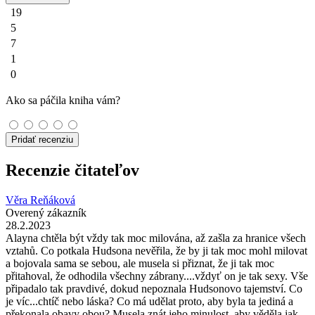
19
5
7
1
0
Ako sa páčila kniha vám?
Pridať recenziu
Recenzie čitateľov
Věra Reňáková
Overený zákazník
28.2.2023
Alayna chtěla být vždy tak moc milována, až zašla za hranice všech
vztahů. Co potkala Hudsona nevěřila, že by ji tak moc mohl milovat
a bojovala sama se sebou, ale musela si přiznat, že ji tak moc
přitahoval, že odhodila všechny zábrany....vždyť on je tak sexy. Vše
připadalo tak pravdivé, dokud nepoznala Hudsonovo tajemství. Co
je víc...chtíč nebo láska? Co má udělat proto, aby byla ta jediná a
překonala obavy obou? Musela znát jeho minulost, aby věděla jak