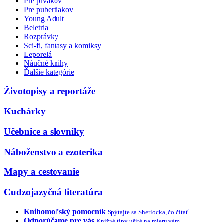
Pre prvákov
Pre pubertiakov
Young Adult
Beletria
Rozprávky
Sci-fi, fantasy a komiksy
Leporelá
Náučné knihy
Ďalšie kategórie
Životopisy a reportáže
Kuchárky
Učebnice a slovníky
Náboženstvo a ezoterika
Mapy a cestovanie
Cudzojazyčná literatúra
Knihomoľský pomocník
Spýtajte sa Sherlocka, čo čítať
Odporúčame pre vás
Knižné tipy ušité na mieru vám