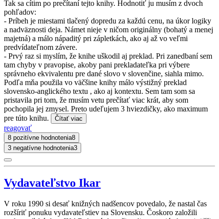
Tak sa cítim po prečítaní tejto knihy. Hodnotiť ju musím z dvoch
pohľadov:
- Príbeh je miestami tlačený dopredu za každú cenu, na úkor logiky
a nadväznosti deja. Námet nieje v ničom originálny (bohatý a menej
majetná) a málo nápaditý pri zápletkách, ako aj až vo veľmi
predvídateľnom závere.
- Prvý raz si myslím, že knihe uškodil aj preklad. Pri zanedbaní sem
tam chyby v pravopise, akoby pani prekladateľka pri výbere
správneho ekvivalentu pre dané slovo v slovenčine, siahla mimo.
Podľa mňa použila vo väčšine knihy málo výstižný preklad
slovensko-anglického textu , ako aj kontextu. Sem tam som sa
pristavila pri tom, že musím vetu prečítať viac krát, aby som
pochopila jej zmysel. Preto udeľujem 3 hviezdičky, ako maximum
pre túto knihu.
Čítať viac
reagovať
8 pozitívne hodnotenia
8
3 negatívne hodnotenia
3
Vydavateľstvo Ikar
V roku 1990 si desať knižných nadšencov povedalo, že nastal čas
rozšíriť ponuku vydavateľstiev na Slovensku. Čoskoro založili