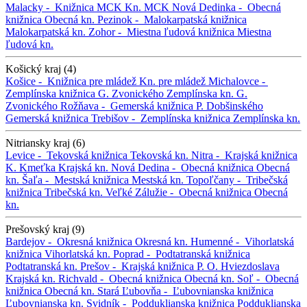
Malacky -
Knižnica MCK
Kn. MCK
Nová Dedinka -
Obecná
knižnica
Obecná kn.
Pezinok -
Malokarpatská knižnica
Malokarpatská kn.
Zohor -
Miestna ľudová knižnica
Miestna
ľudová kn.
Košický kraj (4)
Košice -
Knižnica pre mládež
Kn. pre mládež
Michalovce -
Zemplínska knižnica G. Zvonického
Zemplínska kn. G.
Zvonického
Rožňava -
Gemerská knižnica P. Dobšinského
Gemerská knižnica
Trebišov -
Zemplínska knižnica
Zemplínska kn.
Nitriansky kraj (6)
Levice -
Tekovská knižnica
Tekovská kn.
Nitra -
Krajská knižnica
K. Kmeťka
Krajská kn.
Nová Dedina -
Obecná knižnica
Obecná
kn.
Šaľa -
Mestská knižnica
Mestská kn.
Topoľčany -
Tribečská
knižnica
Tribečská kn.
Veľké Zálužie -
Obecná knižnica
Obecná
kn.
Prešovský kraj (9)
Bardejov -
Okresná knižnica
Okresná kn.
Humenné -
Vihorlatská
knižnica
Vihorlatská kn.
Poprad -
Podtatranská knižnica
Podtatranská kn.
Prešov -
Krajská knižnica P. O. Hviezdoslava
Krajská kn.
Richvald -
Obecná knižnica
Obecná kn.
Soľ -
Obecná
knižnica
Obecná kn.
Stará Ľubovňa -
Ľubovnianska knižnica
Ľubovnianska kn.
Svidník -
Podduklianska knižnica
Podduklianska