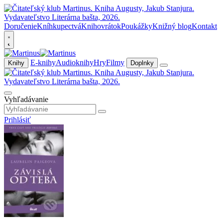
Doručenie
Kníhkupectvá
Knihovrátok
Poukážky
Knižný blog
Kontakt
E-knihy
Audioknihy
Hry
Filmy
Knihy
Doplnky
Vyhľadávanie
Prihlásiť