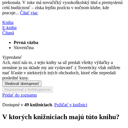
prekonala. V ruke má novučičký vysokoškolský titul a premyslenú
celú budúcnosť – získa lepšiu pozíciu v nočnom klube, kde
pracuje...
Čítať viac
Kniha
E-kniha
Čítaná
Pevná väzba
Slovenčina
Vypredané
Ach, mrzí nás to, z tejto knihy sa už predali všetky výtlačky a
nemáme ju na sklade my ani vydavateľ :( Teoreticky však môžete
mať šťastie v niektorých iných obchodoch, ktoré ešte nepredali
posledné kusy.
Sledovať dostupnosť
Rezervovať v kníhkupectve
Pridať do zoznamu
Dostupné v
49 knižniciach
.
Požičať v knižnici
V ktorých knižniciach majú túto knihu?