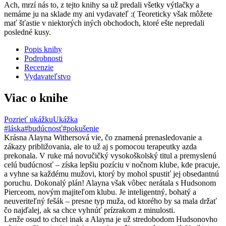
Ach, mrzí nás to, z tejto knihy sa už predali všetky výtlačky a
nemáme ju na sklade my ani vydavateľ :( Teoreticky však môžete
mať šťastie v niektorých iných obchodoch, ktoré ešte nepredali
posledné kusy.
Popis knihy
Podrobnosti
Recenzie
Vydavateľstvo
Viac o knihe
Pozrieť ukážku
Ukážka
#láska
#budúcnosť
#pokušenie
Krásna Alayna Withersová vie, čo znamená prenasledovanie a
zákazy približovania, ale to už aj s pomocou terapeutky azda
prekonala. V ruke má novučičký vysokoškolský titul a premyslenú
celú budúcnosť – získa lepšiu pozíciu v nočnom klube, kde pracuje,
a vyhne sa každému mužovi, ktorý by mohol spustiť jej obsedantnú
poruchu. Dokonalý plán! Alayna však vôbec nerátala s Hudsonom
Pierceom, novým majiteľom klubu. Je inteligentný, bohatý a
neuveriteľný fešák – presne typ muža, od ktorého by sa mala držať
čo najďalej, ak sa chce vyhnúť prízrakom z minulosti.
Lenže osud to chcel inak a Alayna je už stredobodom Hudsonovho