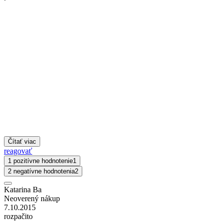
Čítať viac
reagovať
1 pozitívne hodnotenie
1
2 negatívne hodnotenia
2
Katarina Ba
Neoverený nákup
7.10.2015
rozpačito