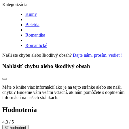
Kategorizácia
Knihy
Beletria
Romantika
Romantické
Našli ste chybu alebo škodlivý obsah?
Dajte nám, prosím, vedieť!
Nahlásiť chybu alebo škodlivý obsah
Máte o knihe viac informácií ako je na tejto stránke alebo ste našli
chybu? Budeme vám veľmi vďační, ak nám pomôžete s doplnením
informácií na našich stránkach.
Hodnotenia
4,3
/ 5
32 hodnotení