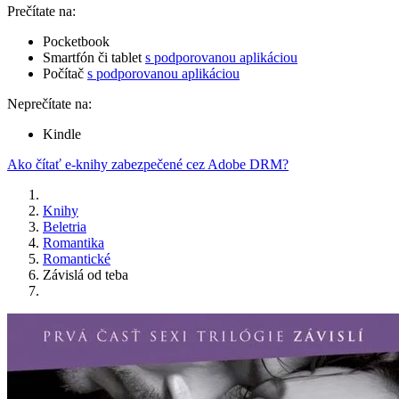
Prečítate na:
Pocketbook
Smartfón či tablet
s podporovanou aplikáciou
Počítač
s podporovanou aplikáciou
Neprečítate na:
Kindle
Ako čítať e-knihy zabezpečené cez Adobe DRM?
Knihy
Beletria
Romantika
Romantické
Závislá od teba