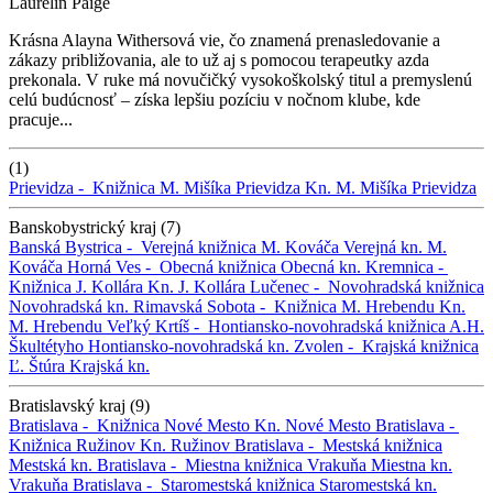
Laurelin Paige
Krásna Alayna Withersová vie, čo znamená prenasledovanie a
zákazy približovania, ale to už aj s pomocou terapeutky azda
prekonala. V ruke má novučičký vysokoškolský titul a premyslenú
celú budúcnosť – získa lepšiu pozíciu v nočnom klube, kde
pracuje...
(1)
Prievidza -
Knižnica M. Mišíka Prievidza
Kn. M. Mišíka Prievidza
Banskobystrický kraj (7)
Banská Bystrica -
Verejná knižnica M. Kováča
Verejná kn. M.
Kováča
Horná Ves -
Obecná knižnica
Obecná kn.
Kremnica -
Knižnica J. Kollára
Kn. J. Kollára
Lučenec -
Novohradská knižnica
Novohradská kn.
Rimavská Sobota -
Knižnica M. Hrebendu
Kn.
M. Hrebendu
Veľký Krtíš -
Hontiansko-novohradská knižnica A.H.
Škultétyho
Hontiansko-novohradská kn.
Zvolen -
Krajská knižnica
Ľ. Štúra
Krajská kn.
Bratislavský kraj (9)
Bratislava -
Knižnica Nové Mesto
Kn. Nové Mesto
Bratislava -
Knižnica Ružinov
Kn. Ružinov
Bratislava -
Mestská knižnica
Mestská kn.
Bratislava -
Miestna knižnica Vrakuňa
Miestna kn.
Vrakuňa
Bratislava -
Staromestská knižnica
Staromestská kn.