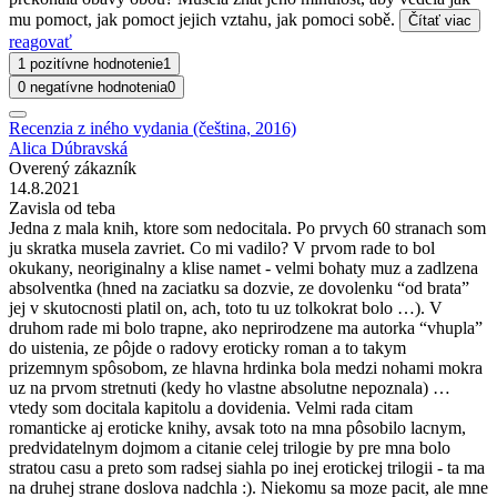
mu pomoct, jak pomoct jejich vztahu, jak pomoci sobě.
Čítať viac
reagovať
1 pozitívne hodnotenie
1
0 negatívne hodnotenia
0
Recenzia z iného vydania (čeština, 2016)
Alica Dúbravská
Overený zákazník
14.8.2021
Zavisla od teba
Jedna z mala knih, ktore som nedocitala. Po prvych 60 stranach som
ju skratka musela zavriet. Co mi vadilo? V prvom rade to bol
okukany, neoriginalny a klise namet - velmi bohaty muz a zadlzena
absolventka (hned na zaciatku sa dozvie, ze dovolenku “od brata”
jej v skutocnosti platil on, ach, toto tu uz tolkokrat bolo …). V
druhom rade mi bolo trapne, ako neprirodzene ma autorka “vhupla”
do uistenia, ze pôjde o radovy eroticky roman a to takym
prizemnym spôsobom, ze hlavna hrdinka bola medzi nohami mokra
uz na prvom stretnuti (kedy ho vlastne absolutne nepoznala) …
vtedy som docitala kapitolu a dovidenia. Velmi rada citam
romanticke aj eroticke knihy, avsak toto na mna pôsobilo lacnym,
predvidatelnym dojmom a citanie celej trilogie by pre mna bolo
stratou casu a preto som radsej siahla po inej erotickej trilogii - ta ma
na druhej strane doslova nadchla :). Niekomu sa moze pacit, ale mne