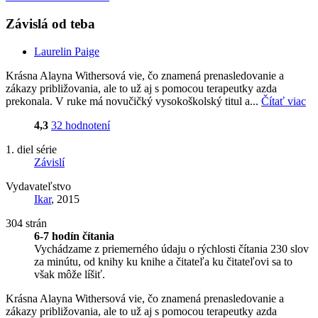
Závislá od teba
Laurelin Paige
Krásna Alayna Withersová vie, čo znamená prenasledovanie a
zákazy približovania, ale to už aj s pomocou terapeutky azda
prekonala. V ruke má novučičký vysokoškolský titul a...
Čítať viac
4,3
32 hodnotení
1. diel série
Závislí
Vydavateľstvo
Ikar
, 2015
304 strán
6-7 hodín čítania
Vychádzame z priemerného údaju o rýchlosti čítania 230 slov
za minútu, od knihy ku knihe a čitateľa ku čitateľovi sa to
však môže líšiť.
Krásna Alayna Withersová vie, čo znamená prenasledovanie a
zákazy približovania, ale to už aj s pomocou terapeutky azda