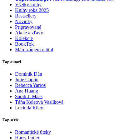
Všetky knihy
Knihy roka 2025
Bestsellery
Novinky
Pripravované
Akcie a zľavy
Kolekcie
BookTok
Mám záujem o titul
Top autori
Dominik Dán
Julie Caplin
Rebecca Yarros
Ana Huang
Sarah J. Maas
Táňa Keleová Vasilková
Lucinda Riley
Top série
Romantické úteky
Harry Potter