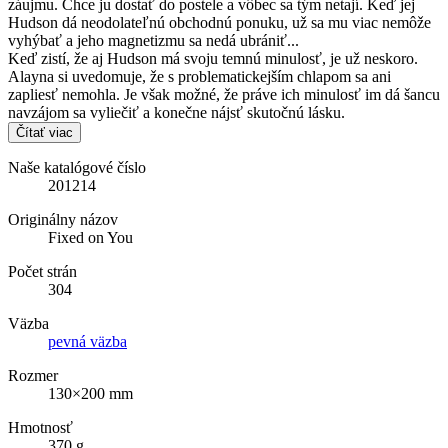
záujmu. Chce ju dostať do postele a vôbec sa tým netají. Keď jej
Hudson dá neodolateľnú obchodnú ponuku, už sa mu viac nemôže
vyhýbať a jeho magnetizmu sa nedá ubrániť...
Keď zistí, že aj Hudson má svoju temnú minulosť, je už neskoro.
Alayna si uvedomuje, že s problematickejším chlapom sa ani
zapliesť nemohla. Je však možné, že práve ich minulosť im dá šancu
navzájom sa vyliečiť a konečne nájsť skutočnú lásku.
Čítať viac
Naše katalógové číslo
201214
Originálny názov
Fixed on You
Počet strán
304
Väzba
pevná väzba
Rozmer
130×200 mm
Hmotnosť
370 g