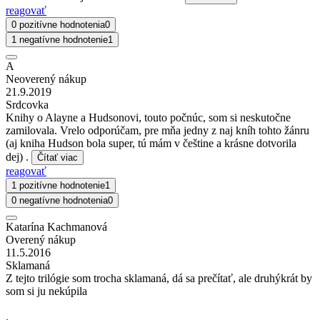
reagovať
0 pozitívne hodnotenia
0
1 negatívne hodnotenie
1
A
Neoverený nákup
21.9.2019
Srdcovka
Knihy o Alayne a Hudsonovi, touto počnúc, som si neskutočne
zamilovala. Vrelo odporúčam, pre mňa jedny z naj kníh tohto žánru
(aj kniha Hudson bola super, tú mám v češtine a krásne dotvorila
dej) .
Čítať viac
reagovať
1 pozitívne hodnotenie
1
0 negatívne hodnotenia
0
Katarína Kachmanová
Overený nákup
11.5.2016
Sklamaná
Z tejto trilógie som trocha sklamaná, dá sa prečítať, ale druhýkrát by
som si ju nekúpila
.