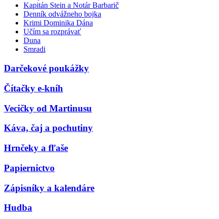
Kapitán Stein a Notár Barbarič
Denník odvážneho bojka
Krimi Dominika Dána
Učím sa rozprávať
Duna
Smradi
Darčekové poukážky
Čítačky e-kníh
Vecičky od Martinusu
Káva, čaj a pochutiny
Hrnčeky a fľaše
Papiernictvo
Zápisníky a kalendáre
Hudba