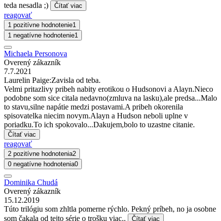
teda nesadla ;)
Čítať viac
reagovať
1 pozitívne hodnotenie
1
1 negatívne hodnotenie
1
Michaela Personova
Overený zákazník
7.7.2021
Laurelin Paige:Zavisla od teba.
Velmi pritazlivy pribeh nabity erotikou o Hudsonovi a Alayn.Nieco
podobne som sice citala nedavno(zmluva na lasku),ale predsa...Malo
to stavu,silne napátie medzi postavami.A pribeh okorenila
spisovatelka niecim novym.Alayn a Hudson neboli uplne v
poriadku.To ich spokovalo...Dakujem,bolo to uzastne citanie.
Čítať viac
reagovať
2 pozitívne hodnotenia
2
0 negatívne hodnotenia
0
Dominika Chudá
Overený zákazník
15.12.2019
Túto trilógiu som zhltla pomerne rýchlo. Pekný príbeh, no ja osobne
som čakala od tejto série o trošku viac..
Čítať viac