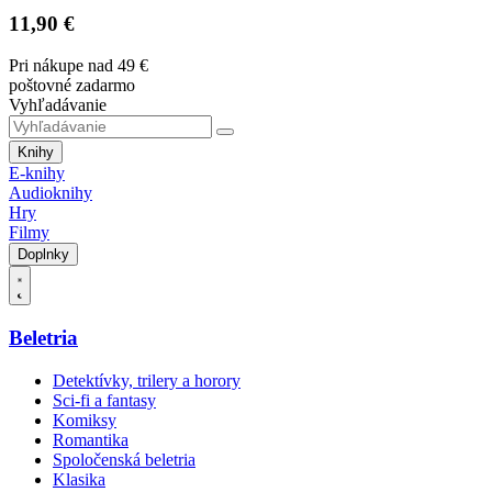
11,90 €
Pri nákupe nad 49 €
poštovné zadarmo
Vyhľadávanie
Knihy
E-knihy
Audioknihy
Hry
Filmy
Doplnky
Beletria
Detektívky, trilery a horory
Sci-fi a fantasy
Komiksy
Romantika
Spoločenská beletria
Klasika