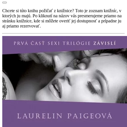
Chcete si túto knihu požičať z knižnice? Toto je zoznam knižníc, v
ktorých ju majú. Po kliknutí na názov vás presmerujeme priamo na
stránku knižnice, kde si môžete overiť jej dostupnosť a prípadne ju
aj priamo rezervovať.