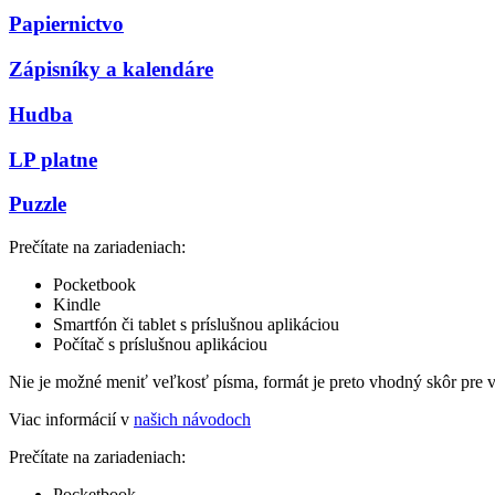
Papiernictvo
Zápisníky a kalendáre
Hudba
LP platne
Puzzle
Prečítate na zariadeniach:
Pocketbook
Kindle
Smartfón či tablet s príslušnou aplikáciou
Počítač s príslušnou aplikáciou
Nie je možné meniť veľkosť písma, formát je preto vhodný skôr pre 
Viac informácií v
našich návodoch
Prečítate na zariadeniach:
Pocketbook