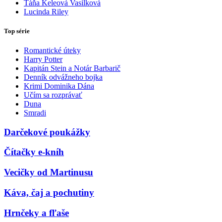
Táňa Keleová Vasilková
Lucinda Riley
Top série
Romantické úteky
Harry Potter
Kapitán Stein a Notár Barbarič
Denník odvážneho bojka
Krimi Dominika Dána
Učím sa rozprávať
Duna
Smradi
Darčekové poukážky
Čítačky e-kníh
Vecičky od Martinusu
Káva, čaj a pochutiny
Hrnčeky a fľaše