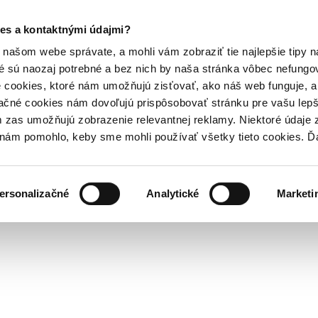
es a kontaktnými údajmi?
našom webe správate, a mohli vám zobraziť tie najlepšie tipy n
é sú naozaj potrebné a bez nich by naša stránka vôbec nefung
 cookies, ktoré nám umožňujú zisťovať, ako náš web funguje, a 
ačné cookies nám dovoľujú prispôsobovať stránku pre vašu lepši
zas umožňujú zobrazenie relevantnej reklamy. Niektoré údaje z
y nám pomohlo, keby sme mohli používať všetky tieto cookies. 
ersonalizačné
Analytické
Marketi