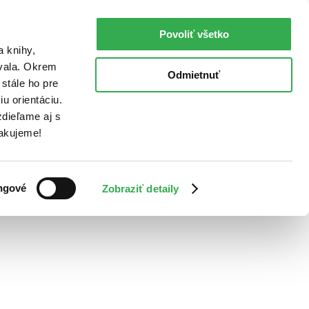
Povoliť všetko
a knihy,
ovala. Okrem
Odmietnuť
stále ho pre
u orientáciu.
dieľame aj s
Ďakujeme!
ngové
Zobraziť detaily