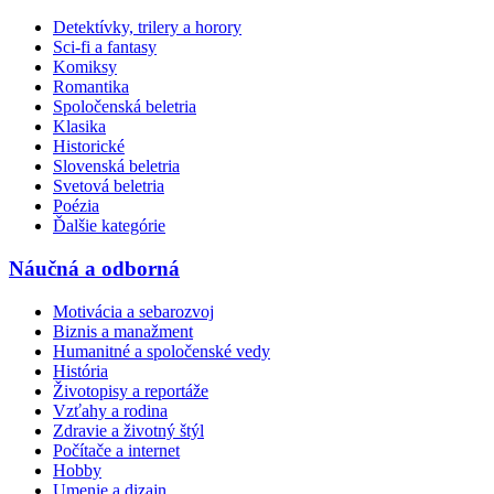
Detektívky, trilery a horory
Sci-fi a fantasy
Komiksy
Romantika
Spoločenská beletria
Klasika
Historické
Slovenská beletria
Svetová beletria
Poézia
Ďalšie kategórie
Náučná a odborná
Motivácia a sebarozvoj
Biznis a manažment
Humanitné a spoločenské vedy
História
Životopisy a reportáže
Vzťahy a rodina
Zdravie a životný štýl
Počítače a internet
Hobby
Umenie a dizajn