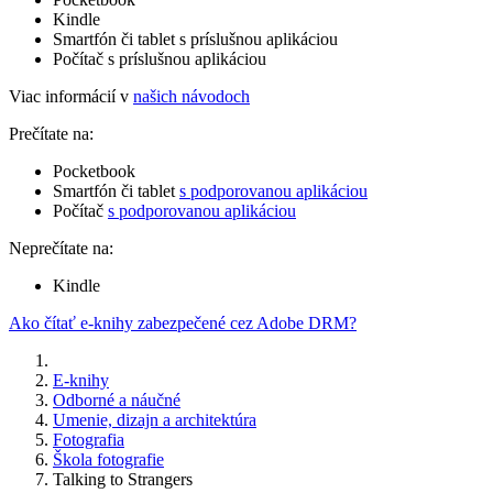
Kindle
Smartfón či tablet s príslušnou aplikáciou
Počítač s príslušnou aplikáciou
Viac informácií v
našich návodoch
Prečítate na:
Pocketbook
Smartfón či tablet
s podporovanou aplikáciou
Počítač
s podporovanou aplikáciou
Neprečítate na:
Kindle
Ako čítať e-knihy zabezpečené cez Adobe DRM?
E-knihy
Odborné a náučné
Umenie, dizajn a architektúra
Fotografia
Škola fotografie
Talking to Strangers