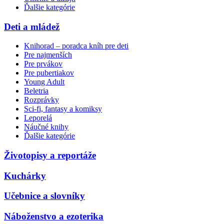
Ďalšie kategórie
Deti a mládež
Knihorad – poradca kníh pre deti
Pre najmenších
Pre prvákov
Pre pubertiakov
Young Adult
Beletria
Rozprávky
Sci-fi, fantasy a komiksy
Leporelá
Náučné knihy
Ďalšie kategórie
Životopisy a reportáže
Kuchárky
Učebnice a slovníky
Náboženstvo a ezoterika