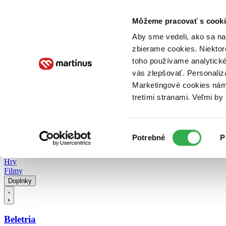
Doručenie
Kníhkupectvá
Knihovrátok
Poukážky
Knižný blog
Kontakt
Môžeme pracovať s cooki
Aby sme vedeli, ako sa na 
zbierame cookies. Niektor
E-knihy
Audioknihy
Hry
Filmy
Knihy
Doplnky
toho používame analytické
vás zlepšovať. Personaliz
Vyhľadávanie
Marketingové cookies nám 
tretími stranami. Veľmi b
Prihlásiť
Vyhľadávanie
Výber
Knihy
Potrebné
P
súhlasu
E-knihy
Audioknihy
Hry
Filmy
Doplnky
Beletria