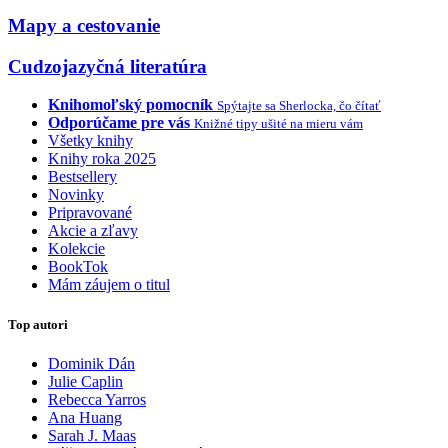
Mapy a cestovanie
Cudzojazyčná literatúra
Knihomoľský pomocník
Spýtajte sa Sherlocka, čo čítať
Odporúčame pre vás
Knižné tipy ušité na mieru vám
Všetky knihy
Knihy roka 2025
Bestsellery
Novinky
Pripravované
Akcie a zľavy
Kolekcie
BookTok
Mám záujem o titul
Top autori
Dominik Dán
Julie Caplin
Rebecca Yarros
Ana Huang
Sarah J. Maas