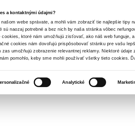
es a kontaktnými údajmi?
našom webe správate, a mohli vám zobraziť tie najlepšie tipy n
é sú naozaj potrebné a bez nich by naša stránka vôbec nefung
 cookies, ktoré nám umožňujú zisťovať, ako náš web funguje, a 
ačné cookies nám dovoľujú prispôsobovať stránku pre vašu lepši
zas umožňujú zobrazenie relevantnej reklamy. Niektoré údaje z
y nám pomohlo, keby sme mohli používať všetky tieto cookies. 
ersonalizačné
Analytické
Marketi