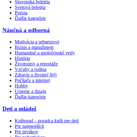
Slovenská beletria
Svetová beletria
Poézia
Ďalšie kategórie
Náučná a odborná
Motivácia a sebarozvoj
Biznis a manažment
Humanitné a spoločenské vedy
História
Životopisy a reportáže
Vzťahy a rodina
Zdravie a životný štýl
Počítače a internet
Hobby
Umenie a dizajn
Ďalšie kategórie
Deti a mládež
Knihorad – poradca kníh pre deti
Pre najmenších
Pre prvákov