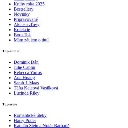
Knihy roka 2025
Bestsellery
Novinky
Pripravované
Akcie a zľavy
Kolekcie
BookTok
Mám záujem o titul
Top autori
Dominik Dán
Julie Caplin
Rebecca Yarros
Ana Huang
Sarah J. Maas
Táňa Keleová Vasilková
Lucinda Riley
Top série
Romantické úteky
Harry Potter
Kapitán Stein a Notár Barbarič