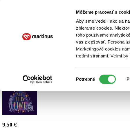
Doručenie
Kníhkupectvá
Knihovrátok
Poukážky
Knižný blog
Kontakt
Môžeme pracovať s cooki
Aby sme vedeli, ako sa na 
zbierame cookies. Niektor
E-knihy
Audioknihy
Hry
Filmy
Knihy
Doplnky
toho používame analytické
vás zlepšovať. Personaliz
Vyhľadávanie
Marketingové cookies nám 
tretími stranami. Veľmi b
Prihlásiť
Výber
Potrebné
P
súhlasu
9,50 €