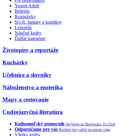
Pre pubertiakov
Young Adult
Beletria
Rozprávky
Sci-fi, fantasy a komiksy
Leporelá
Náučné knihy
Ďalšie kategórie
Životopisy a reportáže
Kuchárky
Učebnice a slovníky
Náboženstvo a ezoterika
Mapy a cestovanie
Cudzojazyčná literatúra
Knihomoľský pomocník
Spýtajte sa Sherlocka, čo čítať
Odporúčame pre vás
Knižné tipy ušité na mieru vám
Všetky knihy