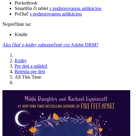
Pocketbook
Smartfón či tablet
s podporovanou aplikáciou
Počítač
s podporovanou aplikáciou
Neprečítate na:
Kindle
Ako čítať e-knihy zabezpečené cez Adobe DRM?
Knihy
Pre deti a mládež
Beletria pre deti
All This Time