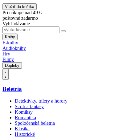
Vložiť do košíka
Pri nákupe nad 49 €
poštovné zadarmo
Vyhľadávanie
Knihy
E-knihy
Audioknihy
Hry
Filmy
Doplnky
Beletria
Detektívky, trilery a horory
Sci-fi a fantasy
Komiksy
Romantika
Spoločenská beletria
Klasika
Historické