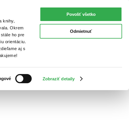
Povoliť všetko
a knihy,
ovala. Okrem
Odmietnuť
stále ho pre
u orientáciu.
dieľame aj s
Ďakujeme!
ngové
Zobraziť detaily