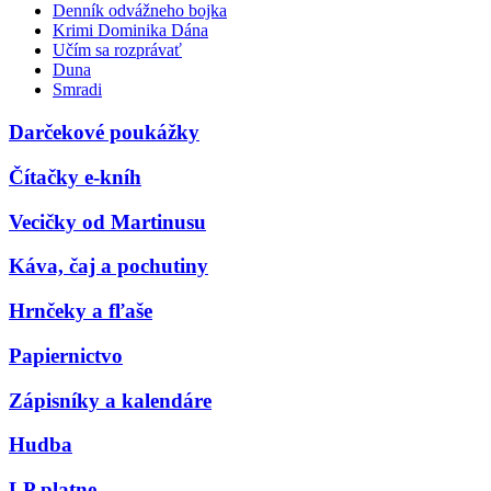
Denník odvážneho bojka
Krimi Dominika Dána
Učím sa rozprávať
Duna
Smradi
Darčekové poukážky
Čítačky e-kníh
Vecičky od Martinusu
Káva, čaj a pochutiny
Hrnčeky a fľaše
Papiernictvo
Zápisníky a kalendáre
Hudba
LP platne