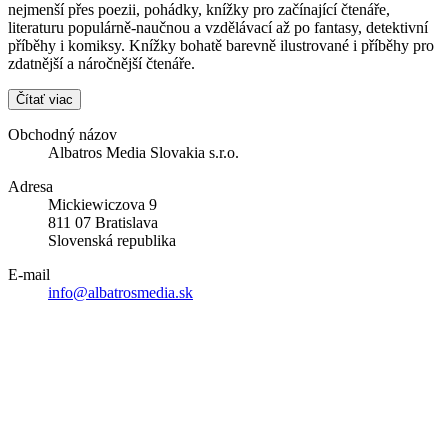
nejmenší přes poezii, pohádky, knížky pro začínající čtenáře,
literaturu populárně-naučnou a vzdělávací až po fantasy, detektivní
příběhy i komiksy. Knížky bohatě barevně ilustrované i příběhy pro
zdatnější a náročnější čtenáře.
Čítať viac
Obchodný názov
Albatros Media Slovakia s.r.o.
Adresa
Mickiewiczova 9
811 07 Bratislava
Slovenská republika
E-mail
info@albatrosmedia.sk