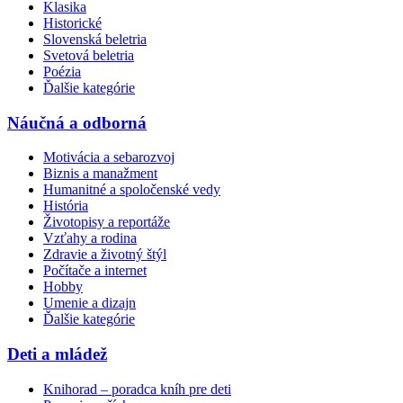
Klasika
Historické
Slovenská beletria
Svetová beletria
Poézia
Ďalšie kategórie
Náučná a odborná
Motivácia a sebarozvoj
Biznis a manažment
Humanitné a spoločenské vedy
História
Životopisy a reportáže
Vzťahy a rodina
Zdravie a životný štýl
Počítače a internet
Hobby
Umenie a dizajn
Ďalšie kategórie
Deti a mládež
Knihorad – poradca kníh pre deti