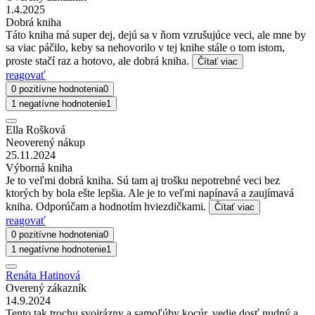
1.4.2025
Dobrá kniha
Táto kniha má super dej, dejú sa v ňom vzrušujúce veci, ale mne by
sa viac páčilo, keby sa nehovorilo v tej knihe stále o tom istom,
proste stačí raz a hotovo, ale dobrá kniha.
Čítať viac
reagovať
0 pozitívne hodnotenia
0
1 negatívne hodnotenie
1
Ella Rošková
Neoverený nákup
25.11.2024
Výborná kniha
Je to veľmi dobrá kniha. Sú tam aj trošku nepotrebné veci bez
ktorých by bola ešte lepšia. Ale je to veľmi napínavá a zaujímavá
kniha. Odporúčam a hodnotím
hviezdičkami.
Čítať viac
reagovať
0 pozitívne hodnotenia
0
1 negatívne hodnotenie
1
Renáta Hatinová
Overený zákazník
14.9.2024
Tento tak trochu svojrázny a samoľúby kocúr, vedie dosť nudný a