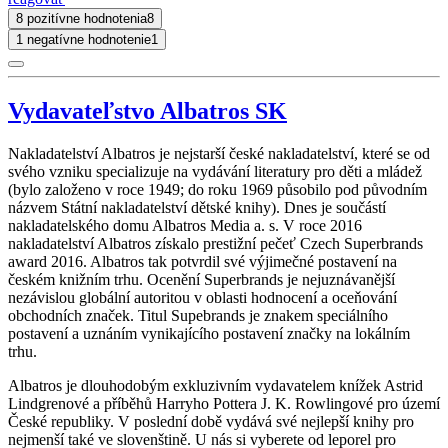
8 pozitívne hodnotenia
8
1 negatívne hodnotenie
1
Vydavateľstvo Albatros SK
Nakladatelství Albatros je nejstarší české nakladatelství, které se od
svého vzniku specializuje na vydávání literatury pro děti a mládež
(bylo založeno v roce 1949; do roku 1969 působilo pod původním
názvem Státní nakladatelství dětské knihy). Dnes je součástí
nakladatelského domu Albatros Media a. s. V roce 2016
nakladatelství Albatros získalo prestižní pečeť Czech Superbrands
award 2016. Albatros tak potvrdil své výjimečné postavení na
českém knižním trhu. Ocenění Superbrands je nejuznávanější
nezávislou globální autoritou v oblasti hodnocení a oceňování
obchodních značek. Titul Supebrands je znakem speciálního
postavení a uznáním vynikajícího postavení značky na lokálním
trhu.
Albatros je dlouhodobým exkluzivním vydavatelem knížek Astrid
Lindgrenové a příběhů Harryho Pottera J. K. Rowlingové pro území
České republiky. V poslední době vydává své nejlepší knihy pro
nejmenší také ve slovenštině. U nás si vyberete od leporel pro