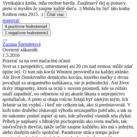
Vynikajúca kniha, mňa osobne bavila. Zaujímavý dej aj postavy,
preto si myslím že zaujme každé dieťa. :) Mohla by byť táto kniha
Knihou roka 2015. :)
Čítať viac
reagovať
4 pozitívne hodnotenia
4
1 negatívne hodnotenie
1
Zuzana Špendelová
Overený zákazník
1.5.2016
Pozerať sa na svet mačacími očami
Svet sa z perspektívy, umiestnenej asi 20 cm nad zemou, môže zdať
úplne iný. O tom nás kocúr Winston presviedča na každej stránke.
Ale život čistokrvného domáceho kocúra, ktorého mačky z dvora
považujú za arogantného nafúkanca, nie je jednoduchý. Ani život
dcéry imigrantky, ktorá sa ocitá v novom prostredí, kde sa zúfalo
snaží zapadnúť, no odmenou sú jej akurát šikana a neprajníctvo
spolužiačok. A preto si obaja vrúcne želajú byť niekým iným. Ich
želanie sa im vyplní - i keď nie celkom tak, ako si predstavovali. V
koži toho druhého získavajú výhodu nezaujatého pohľadu, a tak sa
im nakoniec podarí uspieť aj tam, kde pôvodný vlastník tela zlyhal.
Príbeh je napísaný s hlbokým pochopením ako sveta mačiek, tak
násťročných dievčat, takže určite zaujme každého, kto má s jedným,
alebo druhým niečo spoločné. Paradoxne stráca tempo práve