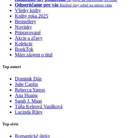
Odporúčame pre vás
Knižné tipy ušité na mieru vám
Všetky knihy
Knihy roka 2025
Bestsellery
Novinky
Pripravované
Akcie a zľavy
Kolekcie
BookTok
Mám záujem o titul
Top autori
Dominik Dán
Julie Caplin
Rebecca Yarros
Ana Huang
Sarah J. Maas
Táňa Keleová Vasilková
Lucinda Riley
Top série
Romantické úteky