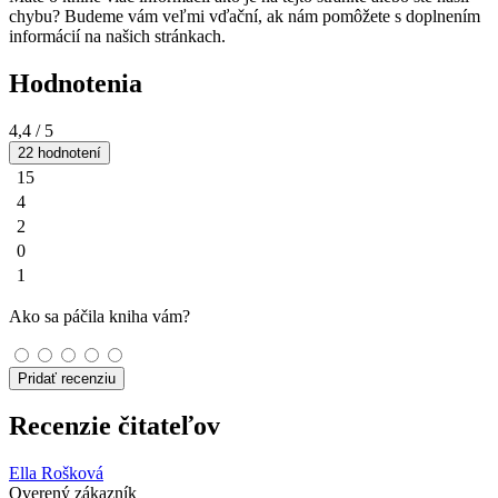
chybu? Budeme vám veľmi vďační, ak nám pomôžete s doplnením
informácií na našich stránkach.
Hodnotenia
4,4
/ 5
22 hodnotení
15
4
2
0
1
Ako sa páčila kniha vám?
Pridať recenziu
Recenzie čitateľov
Ella Rošková
Overený zákazník