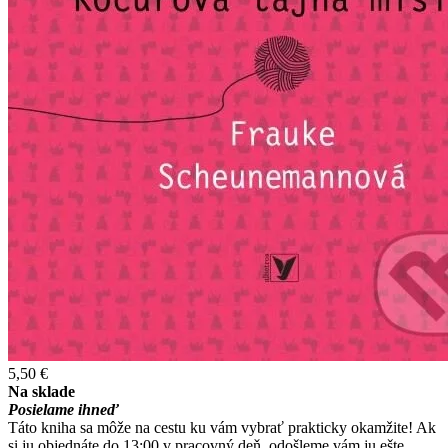
5,50 €
Na sklade
Posielame ihneď
Táto kniha sa môže na cestu ku vám vybrať prakticky okamžite! Ak
si ju objednáte do 13:00 v pracovný deň, odošleme vám ju ešte