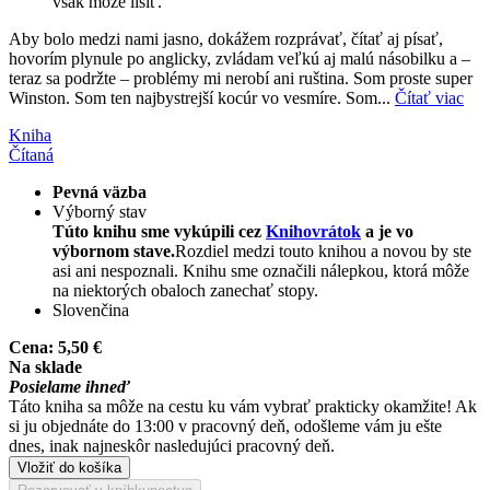
však môže líšiť.
Aby bolo medzi nami jasno, dokážem rozprávať, čítať aj písať,
hovorím plynule po anglicky, zvládam veľkú aj malú násobilku a –
teraz sa podržte – problémy mi nerobí ani ruština. Som proste super
Winston. Som ten najbystrejší kocúr vo vesmíre. Som...
Čítať viac
Kniha
Čítaná
Pevná väzba
Výborný stav
Túto knihu sme vykúpili cez
Knihovrátok
a je vo
výbornom stave.
Rozdiel medzi touto knihou a novou by ste
asi ani nespoznali. Knihu sme označili nálepkou, ktorá môže
na niektorých obaloch zanechať stopy.
Slovenčina
Cena:
5,50 €
Na sklade
Posielame ihneď
Táto kniha sa môže na cestu ku vám vybrať prakticky okamžite! Ak
si ju objednáte do 13:00 v pracovný deň, odošleme vám ju ešte
dnes, inak najneskôr nasledujúci pracovný deň.
Vložiť do košíka