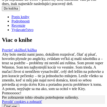
dnes, inak najneskôr nasledujúci pracovný deň.
Do košíka
Popis knihy
Podrobnosti
Recenzie
Vydavateľstvo
Viac o knihe
Pozrieť ukážku
Ukážka
Aby bolo medzi nami jasno, dokážem rozprávať, čítať aj písať,
hovorím plynule po anglicky, zvládam veľkú aj malú násobilku a –
teraz sa podržte – problémy mi nerobí ani ruština. Som proste super
Winston. Som ten najbystrejší kocúr vo vesmíre. Som trieda. A
mačací život si nemôžem vynachváliť, celý deň ležím na pohovke a
jem kuracie pečienky – tie ja jednoducho milujem. Lenže všetko sa
zmenilo, keď si môj pán najal novú domácu, ktorá so sebou
priviedla aj svoju dcéru Kiru a poriadnu porciu problémov k tomu.
A potom, nepýtajte sa ma ako, som sa ocitol v tele Kiry.
Pomoooooc!
Pre zobrazenie tohto obsahu potrebujeme sušienky.
Povoliť cookies a zobraziť
Čítať viac