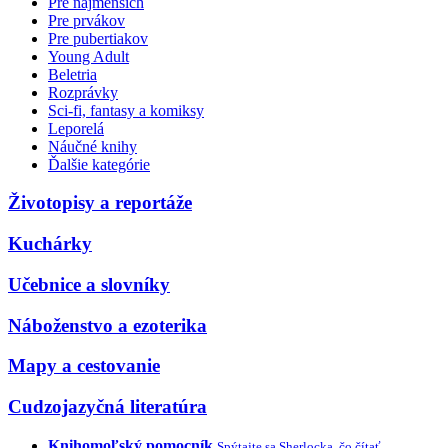
Pre najmenších
Pre prvákov
Pre pubertiakov
Young Adult
Beletria
Rozprávky
Sci-fi, fantasy a komiksy
Leporelá
Náučné knihy
Ďalšie kategórie
Životopisy a reportáže
Kuchárky
Učebnice a slovníky
Náboženstvo a ezoterika
Mapy a cestovanie
Cudzojazyčná literatúra
Knihomoľský pomocník
Spýtajte sa Sherlocka, čo čítať