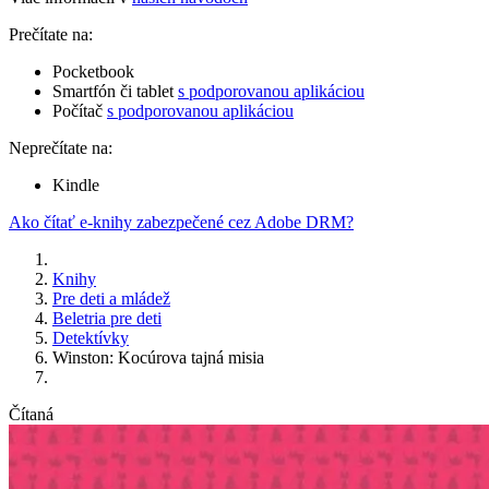
Prečítate na:
Pocketbook
Smartfón či tablet
s podporovanou aplikáciou
Počítač
s podporovanou aplikáciou
Neprečítate na:
Kindle
Ako čítať e-knihy zabezpečené cez Adobe DRM?
Knihy
Pre deti a mládež
Beletria pre deti
Detektívky
Winston: Kocúrova tajná misia
Čítaná