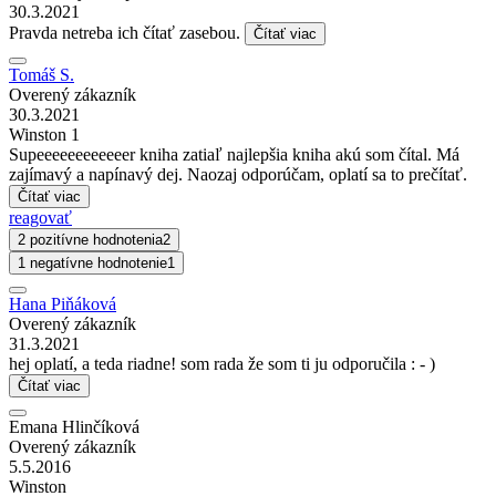
30.3.2021
Pravda netreba ich čítať zasebou.
Čítať viac
Tomáš S.
Overený zákazník
30.3.2021
Winston 1
Supeeeeeeeeeeeer kniha zatiaľ najlepšia kniha akú som čítal. Má
zajímavý a napínavý dej. Naozaj odporúčam, oplatí sa to prečítať.
Čítať viac
reagovať
2 pozitívne hodnotenia
2
1 negatívne hodnotenie
1
Hana Piňáková
Overený zákazník
31.3.2021
hej oplatí, a teda riadne! som rada že som ti ju odporučila : - )
Čítať viac
Emana Hlinčíková
Overený zákazník
5.5.2016
Winston