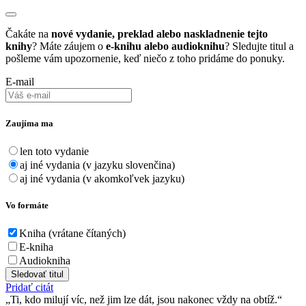
Čakáte na
nové vydanie, preklad alebo naskladnenie tejto
knihy
? Máte záujem o
e-knihu alebo audioknihu
? Sledujte titul a
pošleme vám upozornenie, keď niečo z toho pridáme do ponuky.
E-mail
Zaujíma ma
len toto vydanie
aj iné vydania (v jazyku slovenčina)
aj iné vydania (v akomkoľvek jazyku)
Vo formáte
Kniha (vrátane čítaných)
E-kniha
Audiokniha
Sledovať titul
Pridať citát
Ti, kdo milují víc, než jim lze dát, jsou nakonec vždy na obtíž.