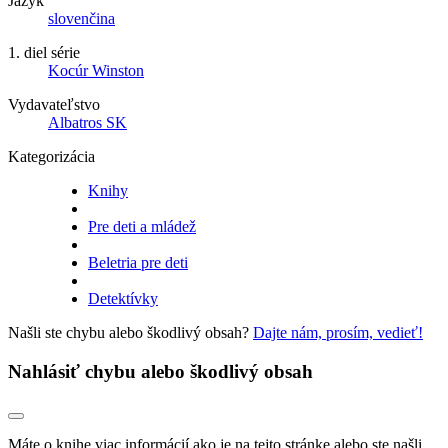
Jazyk
slovenčina
1. diel série
Kocúr Winston
Vydavateľstvo
Albatros SK
Kategorizácia
Knihy
Pre deti a mládež
Beletria pre deti
Detektívky
Našli ste chybu alebo škodlivý obsah?
Dajte nám, prosím, vedieť!
Nahlásiť chybu alebo škodlivý obsah
Máte o knihe viac informácií ako je na tejto stránke alebo ste našli