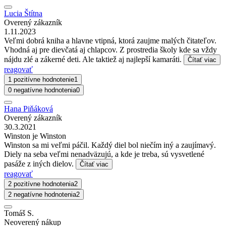
Lucia Štítna
Overený zákazník
1.11.2023
Veľmi dobrá kniha a hlavne vtipná, ktorá zaujme malých čitateľov.
Vhodná aj pre dievčatá aj chlapcov. Z prostredia školy kde sa vždy
nájdu zlé a zákerné deti. Ale taktiež aj najlepší kamaráti.
Čítať viac
reagovať
1 pozitívne hodnotenie
1
0 negatívne hodnotenia
0
Hana Piňáková
Overený zákazník
30.3.2021
Winston je Winston
Winston sa mi veľmi páčil. Každý diel bol niečím iný a zaujímavý.
Diely na seba veľmi nenadväzujú, a kde je treba, sú vysvetlené
pasáže z iných dielov.
Čítať viac
reagovať
2 pozitívne hodnotenia
2
2 negatívne hodnotenia
2
Tomáš S.
Neoverený nákup