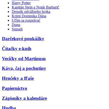
Harry Potter
Kapitán Stein a Notár Barbarič
Denník odvážneho bojka
Krimi Dominika Dána
Učím sa rozprávať
Duna
Smradi
Darčekové poukážky
Čítačky e-kníh
Vecičky od Martinusu
Káva, čaj a pochutiny
Hrnčeky a fľaše
Papiernictvo
Zápisníky a kalendáre
Hudba