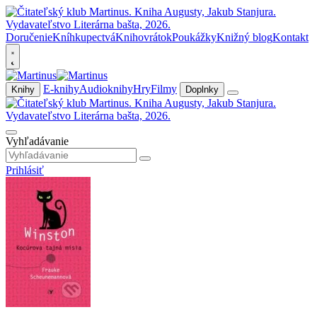
Doručenie
Kníhkupectvá
Knihovrátok
Poukážky
Knižný blog
Kontakt
E-knihy
Audioknihy
Hry
Filmy
Knihy
Doplnky
Vyhľadávanie
Prihlásiť