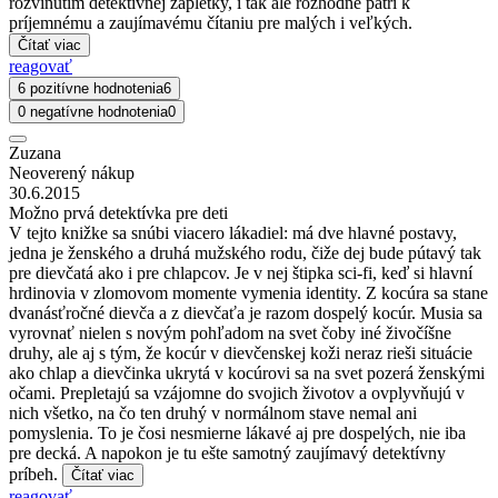
rozvinutím detektívnej zápletky, i tak ale rozhodne patrí k
príjemnému a zaujímavému čítaniu pre malých i veľkých.
Čítať viac
reagovať
6 pozitívne hodnotenia
6
0 negatívne hodnotenia
0
Zuzana
Neoverený nákup
30.6.2015
Možno prvá detektívka pre deti
V tejto knižke sa snúbi viacero lákadiel: má dve hlavné postavy,
jedna je ženského a druhá mužského rodu, čiže dej bude pútavý tak
pre dievčatá ako i pre chlapcov. Je v nej štipka sci-fi, keď si hlavní
hrdinovia v zlomovom momente vymenia identity. Z kocúra sa stane
dvanásťročné dievča a z dievčaťa je razom dospelý kocúr. Musia sa
vyrovnať nielen s novým pohľadom na svet čoby iné živočíšne
druhy, ale aj s tým, že kocúr v dievčenskej koži neraz rieši situácie
ako chlap a dievčinka ukrytá v kocúrovi sa na svet pozerá ženskými
očami. Prepletajú sa vzájomne do svojich životov a ovplyvňujú v
nich všetko, na čo ten druhý v normálnom stave nemal ani
pomyslenia. To je čosi nesmierne lákavé aj pre dospelých, nie iba
pre decká. A napokon je tu ešte samotný zaujímavý detektívny
príbeh.
Čítať viac
reagovať