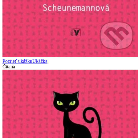
Pozrieť ukážku
Ukážka
Čítaná