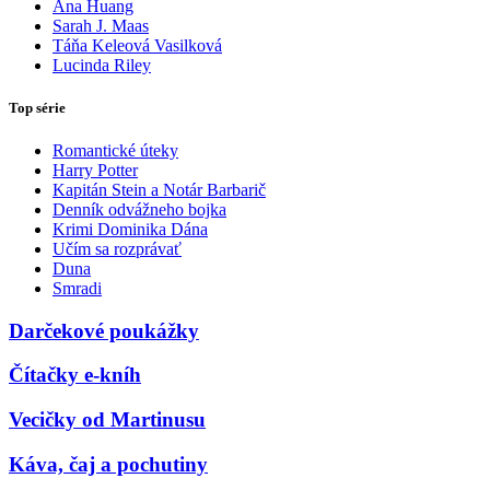
Ana Huang
Sarah J. Maas
Táňa Keleová Vasilková
Lucinda Riley
Top série
Romantické úteky
Harry Potter
Kapitán Stein a Notár Barbarič
Denník odvážneho bojka
Krimi Dominika Dána
Učím sa rozprávať
Duna
Smradi
Darčekové poukážky
Čítačky e-kníh
Vecičky od Martinusu
Káva, čaj a pochutiny