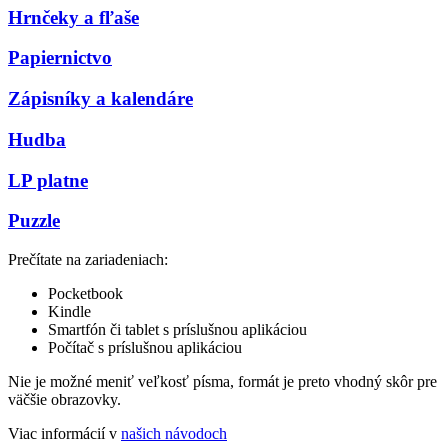
Hrnčeky a fľaše
Papiernictvo
Zápisníky a kalendáre
Hudba
LP platne
Puzzle
Prečítate na zariadeniach:
Pocketbook
Kindle
Smartfón či tablet s príslušnou aplikáciou
Počítač s príslušnou aplikáciou
Nie je možné meniť veľkosť písma, formát je preto vhodný skôr pre
väčšie obrazovky.
Viac informácií v
našich návodoch