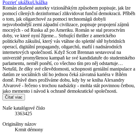
Pozrieť ukážku
Ukážka
Román zkušené autorky vizionářským způsobem popisuje, jak lze
pomocí cílených dezinformací zlikvidovat funční demokracii. Příběh
o tom, jak oligarchové za pomoci technomágů dobyli
nejsvobodnější zemi západní civilizace, popisuje propojení zájmů
mocných - od Ruska až po Ameriku. Román se stal proroctvím
doby, ve které nyní žijeme... Strhující thriller z amerického
politického zákulisí, který vás vtáhne do spletité sítě hybridních
operací, digitální propagandy, oligarchů, mafií i nadnárodních
internetových společností. Když Scott Brennan sestavoval na
univerzitě promyšlenou kampaň ke své kandidatuře do studentského
parlamentu, neměl ponětí, co všechno tím pro něj odstartuje…
Netušil, že díky své cílevědomosti, schopnosti geniální manipulace a
datům ze sociálních sítí ho jednou čeká závratná kariéra v Bílém
domě. Právě dnes prožíváme dobu, kdy by se kniha Alexandry
Alvarové - řečeno s trochou nadsázky - mohla stát povinnou četbou,
jako memento i návod k ochraně demokratické společnosti.
Čítať viac
Naše katalógové číslo
3363425
Originálny názov
Krmit démony