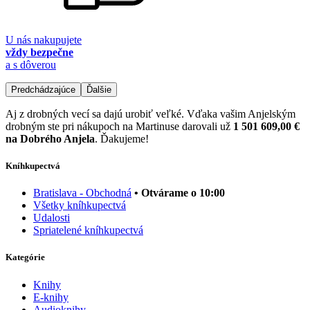
U nás nakupujete
vždy bezpečne
a s dôverou
Predchádzajúce
Ďalšie
Aj z drobných vecí sa dajú urobiť veľké. Vďaka vašim Anjelským
drobným ste pri nákupoch na Martinuse darovali už
1 501 609,00 €
na Dobrého Anjela
. Ďakujeme!
Kníhkupectvá
Bratislava - Obchodná
• Otvárame o 10:00
Všetky kníhkupectvá
Udalosti
Spriatelené kníhkupectvá
Kategórie
Knihy
E-knihy
Audioknihy