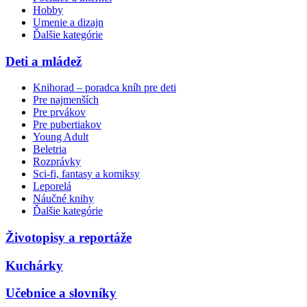
Hobby
Umenie a dizajn
Ďalšie kategórie
Deti a mládež
Knihorad – poradca kníh pre deti
Pre najmenších
Pre prvákov
Pre pubertiakov
Young Adult
Beletria
Rozprávky
Sci-fi, fantasy a komiksy
Leporelá
Náučné knihy
Ďalšie kategórie
Životopisy a reportáže
Kuchárky
Učebnice a slovníky