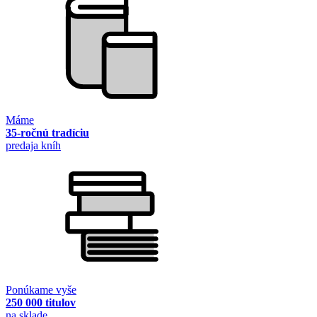
Máme
35-ročnú tradíciu
predaja kníh
Ponúkame vyše
250 000 titulov
na sklade