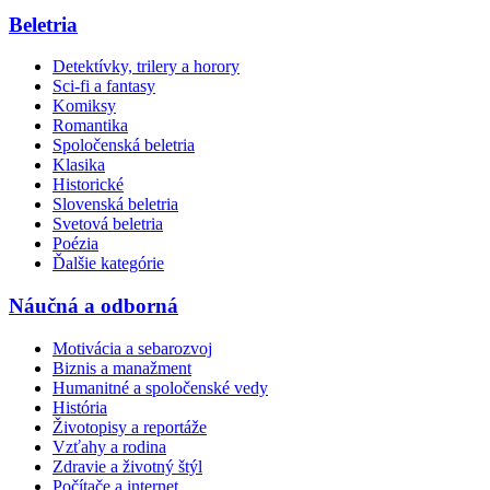
Beletria
Detektívky, trilery a horory
Sci-fi a fantasy
Komiksy
Romantika
Spoločenská beletria
Klasika
Historické
Slovenská beletria
Svetová beletria
Poézia
Ďalšie kategórie
Náučná a odborná
Motivácia a sebarozvoj
Biznis a manažment
Humanitné a spoločenské vedy
História
Životopisy a reportáže
Vzťahy a rodina
Zdravie a životný štýl
Počítače a internet