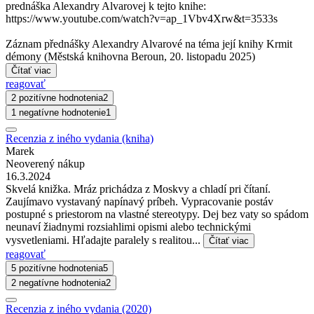
prednáška Alexandry Alvarovej k tejto knihe:
https://www.youtube.com/watch?v=ap_1Vbv4Xrw&t=3533s
Záznam přednášky Alexandry Alvarové na téma její knihy Krmit
démony (Městská knihovna Beroun, 20. listopadu 2025)
Čítať viac
reagovať
2 pozitívne hodnotenia
2
1 negatívne hodnotenie
1
Recenzia z iného vydania (kniha)
Marek
Neoverený nákup
16.3.2024
Skvelá knižka. Mráz prichádza z Moskvy a chladí pri čítaní.
Zaujímavo vystavaný napínavý príbeh. Vypracovanie postáv
postupné s priestorom na vlastné stereotypy. Dej bez vaty so spádom
neunaví žiadnymi rozsiahlimi opismi alebo technickými
vysvetleniami. Hľadajte paralely s realitou...
Čítať viac
reagovať
5 pozitívne hodnotenia
5
2 negatívne hodnotenia
2
Recenzia z iného vydania (2020)