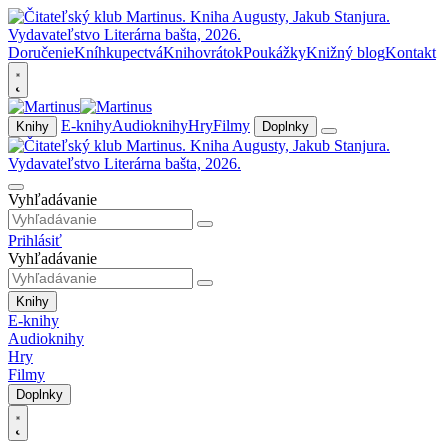
Doručenie
Kníhkupectvá
Knihovrátok
Poukážky
Knižný blog
Kontakt
E-knihy
Audioknihy
Hry
Filmy
Knihy
Doplnky
Vyhľadávanie
Prihlásiť
Vyhľadávanie
Knihy
E-knihy
Audioknihy
Hry
Filmy
Doplnky