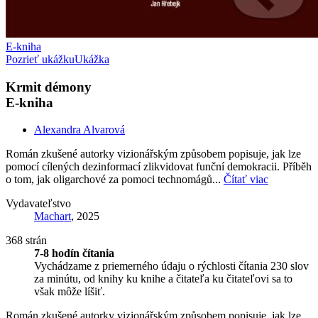
E-kniha
Pozrieť ukážku
Ukážka
Krmit démony
E-kniha
Alexandra Alvarová
Román zkušené autorky vizionářským způsobem popisuje, jak lze
pomocí cílených dezinformací zlikvidovat funční demokracii. Příběh
o tom, jak oligarchové za pomoci technomágů...
Čítať viac
Vydavateľstvo
Machart
, 2025
368 strán
7-8 hodín čítania
Vychádzame z priemerného údaju o rýchlosti čítania 230 slov
za minútu, od knihy ku knihe a čitateľa ku čitateľovi sa to
však môže líšiť.
Román zkušené autorky vizionářským způsobem popisuje, jak lze