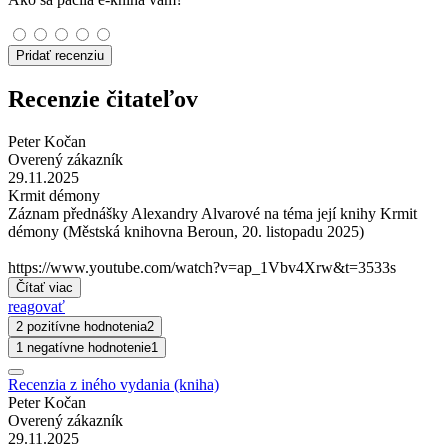
Pridať recenziu
Recenzie čitateľov
Peter Kočan
Overený zákazník
29.11.2025
Krmit démony
Záznam přednášky Alexandry Alvarové na téma její knihy Krmit
démony (Městská knihovna Beroun, 20. listopadu 2025)
https://www.youtube.com/watch?v=ap_1Vbv4Xrw&t=3533s
Čítať viac
reagovať
2 pozitívne hodnotenia
2
1 negatívne hodnotenie
1
Recenzia z iného vydania (kniha)
Peter Kočan
Overený zákazník
29.11.2025