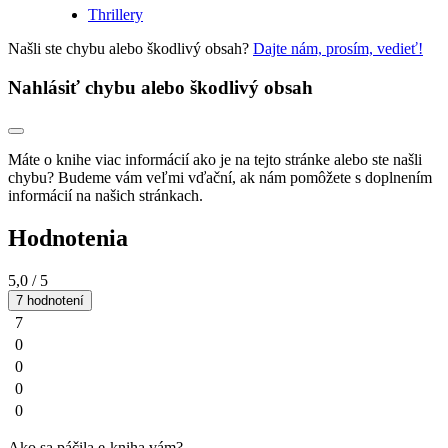
Thrillery
Našli ste chybu alebo škodlivý obsah?
Dajte nám, prosím, vedieť!
Nahlásiť chybu alebo škodlivý obsah
Máte o knihe viac informácií ako je na tejto stránke alebo ste našli
chybu? Budeme vám veľmi vďační, ak nám pomôžete s doplnením
informácií na našich stránkach.
Hodnotenia
5,0
/ 5
7 hodnotení
7
0
0
0
0
Ako sa páčila e-kniha vám?