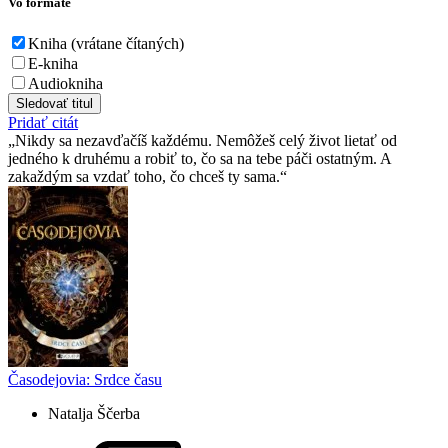
Vo formáte
Kniha (vrátane čítaných)
E-kniha
Audiokniha
Sledovať titul
Pridať citát
Nikdy sa nezavďačíš každému. Nemôžeš celý život lietať od
jedného k druhému a robiť to, čo sa na tebe páči ostatným. A
zakaždým sa vzdať toho, čo chceš ty sama.
Časodejovia: Srdce času
Natalja Ščerba