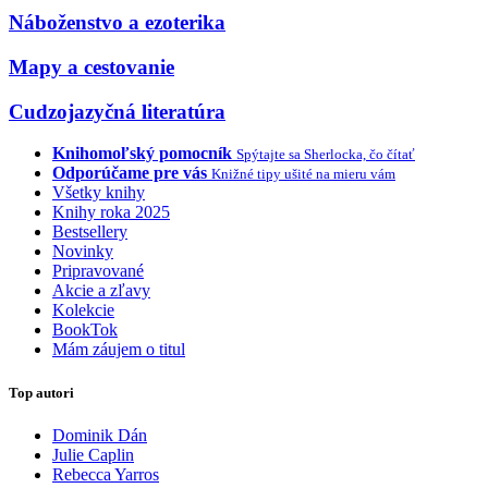
Náboženstvo a ezoterika
Mapy a cestovanie
Cudzojazyčná literatúra
Knihomoľský pomocník
Spýtajte sa Sherlocka, čo čítať
Odporúčame pre vás
Knižné tipy ušité na mieru vám
Všetky knihy
Knihy roka 2025
Bestsellery
Novinky
Pripravované
Akcie a zľavy
Kolekcie
BookTok
Mám záujem o titul
Top autori
Dominik Dán
Julie Caplin
Rebecca Yarros