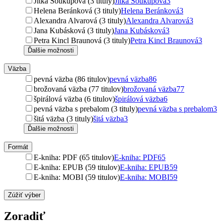
Jitka Soukupová (3 tituly)
Jitka Soukupová
3
Helena Beránková (3 tituly)
Helena Beránková
3
Alexandra Alvarová (3 tituly)
Alexandra Alvarová
3
Jana Kubásková (3 tituly)
Jana Kubásková
3
Petra Kincl Braunová (3 tituly)
Petra Kincl Braunová
3
Ďalšie možnosti
Väzba
pevná väzba (86 titulov)
pevná väzba
86
brožovaná väzba (77 titulov)
brožovaná väzba
77
špirálová väzba (6 titulov)
špirálová väzba
6
pevná väzba s prebalom (3 tituly)
pevná väzba s prebalom
3
šitá väzba (3 tituly)
šitá väzba
3
Ďalšie možnosti
Formát
E-kniha: PDF (65 titulov)
E-kniha: PDF
65
E-kniha: EPUB (59 titulov)
E-kniha: EPUB
59
E-kniha: MOBI (59 titulov)
E-kniha: MOBI
59
Zúžiť výber
Zoradiť