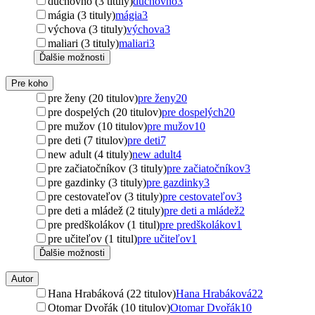
duchovno (3 tituly)
duchovno
3
mágia (3 tituly)
mágia
3
výchova (3 tituly)
výchova
3
maliari (3 tituly)
maliari
3
Ďalšie možnosti
Pre koho
pre ženy (20 titulov)
pre ženy
20
pre dospelých (20 titulov)
pre dospelých
20
pre mužov (10 titulov)
pre mužov
10
pre deti (7 titulov)
pre deti
7
new adult (4 tituly)
new adult
4
pre začiatočníkov (3 tituly)
pre začiatočníkov
3
pre gazdinky (3 tituly)
pre gazdinky
3
pre cestovateľov (3 tituly)
pre cestovateľov
3
pre deti a mládež (2 tituly)
pre deti a mládež
2
pre predškolákov (1 titul)
pre predškolákov
1
pre učiteľov (1 titul)
pre učiteľov
1
Ďalšie možnosti
Autor
Hana Hrabáková (22 titulov)
Hana Hrabáková
22
Otomar Dvořák (10 titulov)
Otomar Dvořák
10