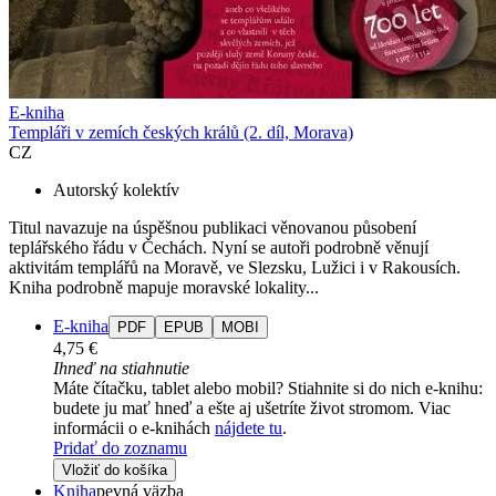
E-kniha
Templáři v zemích českých králů (2. díl, Morava)
CZ
Autorský kolektív
Titul navazuje na úspěšnou publikaci věnovanou působení
teplářského řádu v Čechách. Nyní se autoři podrobně věnují
aktivitám templářů na Moravě, ve Slezsku, Lužici i v Rakousích.
Kniha podrobně mapuje moravské lokality...
E-kniha
PDF
EPUB
MOBI
4,75 €
Ihneď na stiahnutie
Máte čítačku, tablet alebo mobil? Stiahnite si do nich e-knihu:
budete ju mať hneď a ešte aj ušetríte život stromom. Viac
informácii o e-knihách
nájdete tu
.
Pridať do zoznamu
Vložiť do košíka
Kniha
pevná väzba