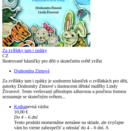
Za zvířátky tam i zpátky
CZ
Ilustrované básničky pro děti o skutečném světě zvířat
Drahomíra Zimová
Za zvířátky tam i zpátky je souborem básniček o zvířátkách pro děti,
autorky Drahomíry Zimové s ilustracemi dětské malířky Lindy
Živorové. Tento veršovaný přírodopis zábavnou a poučnou formou
seznamuje se skutečným světem...
Kniha
pevná väzba
10,00 €
Do 4 – 6 dní
Tento produkt momentálne nemáme na sklade, ale zvyčajne
vám ho vieme zabezpečiť a odoslať do 4 – 6 dní. A