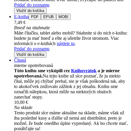
Pridať do zoznamu
Vložiť do košíka
E-kniha
PDF
EPUB
MOBI
7,49 €
Ihneď na stiahnutie
Máte čítačku, tablet alebo mobil? Stiahnite si do nich e-knihu:
budete ju mať hneď a ešte aj ušetríte život stromom. Viac
informácii o e-knihách
nájdete tu
.
Pridať do zoznamu
Vložiť do košíka
Čítaná
mierne opotrebovaná
Túto knihu sme vykúpili cez
Knihovrátok
a je mierne
opotrebovaná.
Na tejto knihe už síce poznať, že ju niekto
čítal, môže jej chýbať prebal, nie je však poškodená tak, aby
to akokoľvek znižovalo zážitok z jej obsahu. Knihu sme
označili nálepkou, ktorá môže na niektorých obaloch
zanechať stopy.
10,00 €
Na sklade
Tento produkt síce máme aktuálne na sklade, máme však už
iba posledné kusy a ďalšie už nemá ani distribútor, preto je
možné, že bude onedlho úplne vypredaný. Ak ho chcete mať,
ponáhľajte sa!