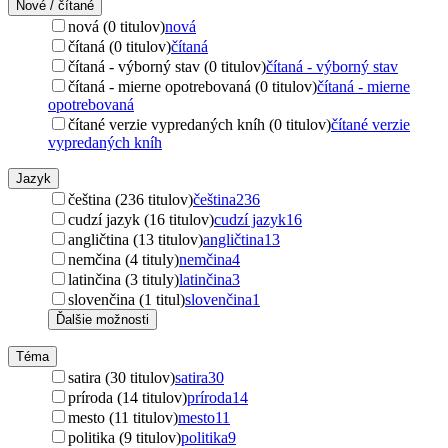
Nové / čítané
nová (0 titulov)
nová
čítaná (0 titulov)
čítaná
čítaná - výborný stav (0 titulov)
čítaná - výborný stav
čítaná - mierne opotrebovaná (0 titulov)
čítaná - mierne
opotrebovaná
čítané verzie vypredaných kníh (0 titulov)
čítané verzie
vypredaných kníh
Jazyk
čeština (236 titulov)
čeština
236
cudzí jazyk (16 titulov)
cudzí jazyk
16
angličtina (13 titulov)
angličtina
13
nemčina (4 tituly)
nemčina
4
latinčina (3 tituly)
latinčina
3
slovenčina (1 titul)
slovenčina
1
Ďalšie možnosti
Téma
satira (30 titulov)
satira
30
príroda (14 titulov)
príroda
14
mesto (11 titulov)
mesto
11
politika (9 titulov)
politika
9