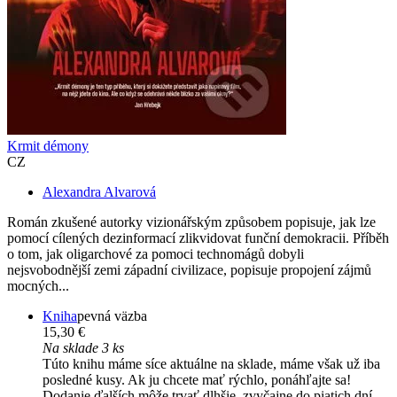
Krmit démony
CZ
Alexandra Alvarová
Román zkušené autorky vizionářským způsobem popisuje, jak lze
pomocí cílených dezinformací zlikvidovat funční demokracii. Příběh
o tom, jak oligarchové za pomoci technomágů dobyli
nejsvobodnější zemi západní civilizace, popisuje propojení zájmů
mocných...
Kniha
pevná väzba
15,30 €
Na sklade 3 ks
Túto knihu máme síce aktuálne na sklade, máme však už iba
posledné kusy. Ak ju chcete mať rýchlo, ponáhľajte sa!
Dodanie ďalších môže trvať dlhšie, zvyčajne do piatich dní.