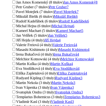
Jan Amos Komenský (8 titulov)
Jan Amos Komenský
8
Petr Gruber (7 titulov)
Petr Gruber
7
Pavel Motejlek (7 titulov)
Pavel Motejlek
7
Mikuláš Bielik (6 titulov)
Mikuláš Bielik
6
Rudolf Kadeřábek (6 titulov)
Rudolf Kadeřábek
6
Michal Hejna (6 titulov)
Michal Hejna
6
Kameel Machart (5 titulov)
Kameel Machart
5
Jan Velíšek (5 titulov)
Jan Velíšek
5
Jiří Hejda (4 tituly)
Jiří Hejda
4
Valerie Freiová (4 tituly)
Valerie Freiová
4
Masashi Kishimoto (4 tituly)
Masashi Kishimoto
4
Irena Bukačová (4 tituly)
Irena Bukačová
4
Melchior Kotnowski (4 tituly)
Melchior Kotnowski
4
Martin Kuška (4 tituly)
Martin Kuška
4
Eva Stodůlková (4 tituly)
Eva Stodůlková
4
Eliška Zapletalová (4 tituly)
Eliška Zapletalová
4
Rudyard Kipling (3 tituly)
Rudyard Kipling
3
Martin Nekola (3 tituly)
Martin Nekola
3
Ivan Vápenka (3 tituly)
Ivan Vápenka
3
Svatopluk Ondra (3 tituly)
Svatopluk Ondra
3
Templarius Bohemicus (3 tituly)
Templarius Bohemicus
3
Vladimír Kasl (3 tituly)
Vladimír Kasl
3