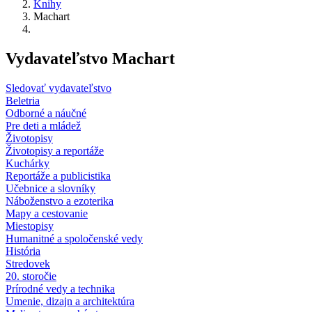
Knihy
Machart
Vydavateľstvo Machart
Sledovať vydavateľstvo
Beletria
Odborné a náučné
Pre deti a mládež
Životopisy
Životopisy a reportáže
Kuchárky
Reportáže a publicistika
Učebnice a slovníky
Náboženstvo a ezoterika
Mapy a cestovanie
Miestopisy
Humanitné a spoločenské vedy
História
Stredovek
20. storočie
Prírodné vedy a technika
Umenie, dizajn a architektúra