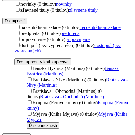
novinky (0 titulov)
novinky
zľavnené tituly (0 titulov)
zľavnené tituly
Dostupnosť
na centrálnom sklade (0 titulov)
na centrálnom sklade
predpredaj (0 titulov)
predpredaj
pripravujeme (0 titulov)
pripravujeme
dostupná (bez vypredaných) (0 titulov)
dostupná (bez
vypredaných)
Dostupnosť v kníhkupectve
Banská Bystrica (Martinus) (0 titulov)
Banská
Bystrica (Martinus)
Bratislava - Nivy (Martinus) (0 titulov)
Bratislava -
Nivy (Martinus)
Bratislava - Obchodná (Martinus) (0
titulov)
Bratislava - Obchodná (Martinus)
Krupina (Ferove knihy) (0 titulov)
Krupina (Ferove
knihy)
Myjava (Kniha Myjava) (0 titulov)
Myjava (Kniha
Myjava)
Ďalšie možnosti