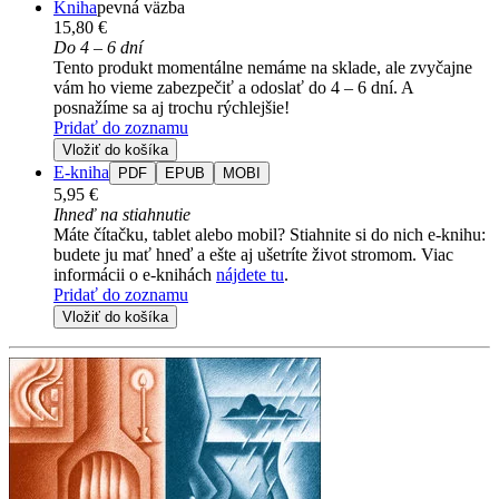
Kniha
pevná väzba
15,80 €
Do 4 – 6 dní
Tento produkt momentálne nemáme na sklade, ale zvyčajne
vám ho vieme zabezpečiť a odoslať do 4 – 6 dní. A
posnažíme sa aj trochu rýchlejšie!
Pridať do zoznamu
Vložiť do košíka
E-kniha
PDF
EPUB
MOBI
5,95 €
Ihneď na stiahnutie
Máte čítačku, tablet alebo mobil? Stiahnite si do nich e-knihu:
budete ju mať hneď a ešte aj ušetríte život stromom. Viac
informácii o e-knihách
nájdete tu
.
Pridať do zoznamu
Vložiť do košíka