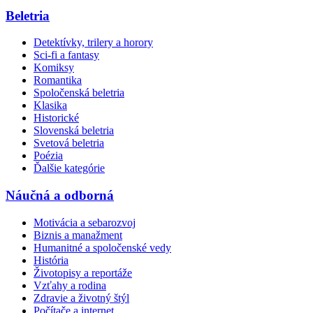
Beletria
Detektívky, trilery a horory
Sci-fi a fantasy
Komiksy
Romantika
Spoločenská beletria
Klasika
Historické
Slovenská beletria
Svetová beletria
Poézia
Ďalšie kategórie
Náučná a odborná
Motivácia a sebarozvoj
Biznis a manažment
Humanitné a spoločenské vedy
História
Životopisy a reportáže
Vzťahy a rodina
Zdravie a životný štýl
Počítače a internet