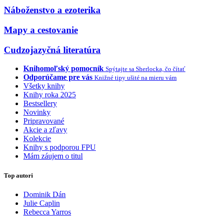
Náboženstvo a ezoterika
Mapy a cestovanie
Cudzojazyčná literatúra
Knihomoľský pomocník
Spýtajte sa Sherlocka, čo čítať
Odporúčame pre vás
Knižné tipy ušité na mieru vám
Všetky knihy
Knihy roka 2025
Bestsellery
Novinky
Pripravované
Akcie a zľavy
Kolekcie
Knihy s podporou FPU
Mám záujem o titul
Top autori
Dominik Dán
Julie Caplin
Rebecca Yarros