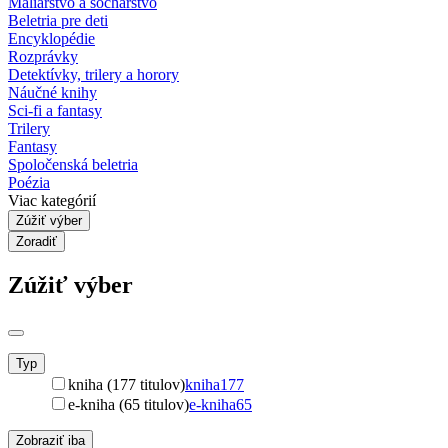
Maliarstvo a sochárstvo
Beletria pre deti
Encyklopédie
Rozprávky
Detektívky, trilery a horory
Náučné knihy
Sci-fi a fantasy
Trilery
Fantasy
Spoločenská beletria
Poézia
Viac kategórií
Zúžiť výber
Zoradiť
Zúžiť výber
Typ
kniha (177 titulov)
kniha
177
e-kniha (65 titulov)
e-kniha
65
Zobraziť iba