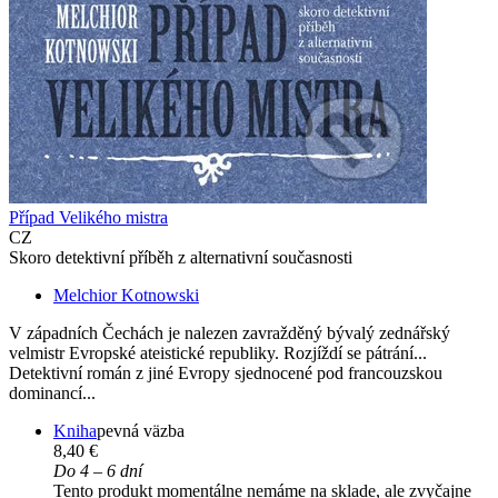
Případ Velikého mistra
CZ
Skoro detektivní příběh z alternativní současnosti
Melchior Kotnowski
V západních Čechách je nalezen zavražděný bývalý zednářský
velmistr Evropské ateistické republiky. Rozjíždí se pátrání...
Detektivní román z jiné Evropy sjednocené pod francouzskou
dominancí...
Kniha
pevná väzba
8,40 €
Do 4 – 6 dní
Tento produkt momentálne nemáme na sklade, ale zvyčajne