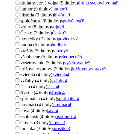
druhá svetová vojna (9 titulov)
druhá svetová vojna
9
humor (9 titulov)
humor
9
história (9 titulov)
história
9
spoločnosť (8 titulov)
spoločnosť
8
vojny (8 titulov)
vojny
8
Česko (7 titulov)
Česko
7
poviedky (7 titulov)
poviedky
7
hudba (5 titulov)
hudba
5
vraždy (5 titulov)
vraždy
5
všeobecné (5 titulov)
všeobecné
5
vyšetrovanie (5 titulov)
vyšetrovanie
5
krížovej výpravy (5 titulov)
krížovej výpravy
5
zvieratá (4 tituly)
zvieratá
4
vzťahy (4 tituly)
vzťahy
4
láska (4 tituly)
láska
4
šťastie (4 tituly)
šťastie
4
spiritualita (4 tituly)
spiritualita
4
novinári (4 tituly)
novinári
4
káva (4 tituly)
káva
4
osobnosti (4 tituly)
osobnosti
4
človek (3 tituly)
človek
3
turistika (3 tituly)
turistika
3