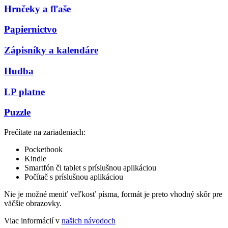
Hrnčeky a fľaše
Papiernictvo
Zápisníky a kalendáre
Hudba
LP platne
Puzzle
Prečítate na zariadeniach:
Pocketbook
Kindle
Smartfón či tablet s príslušnou aplikáciou
Počítač s príslušnou aplikáciou
Nie je možné meniť veľkosť písma, formát je preto vhodný skôr pre
väčšie obrazovky.
Viac informácií v
našich návodoch