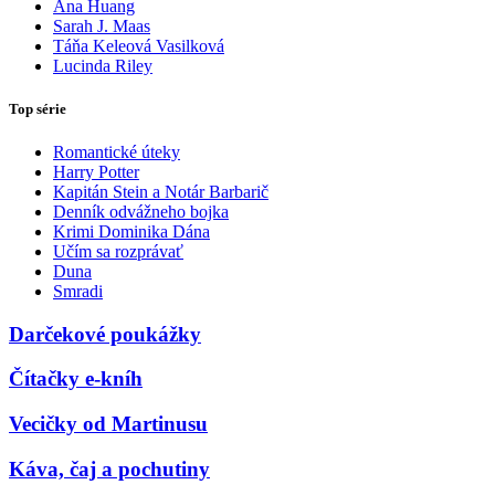
Ana Huang
Sarah J. Maas
Táňa Keleová Vasilková
Lucinda Riley
Top série
Romantické úteky
Harry Potter
Kapitán Stein a Notár Barbarič
Denník odvážneho bojka
Krimi Dominika Dána
Učím sa rozprávať
Duna
Smradi
Darčekové poukážky
Čítačky e-kníh
Vecičky od Martinusu
Káva, čaj a pochutiny