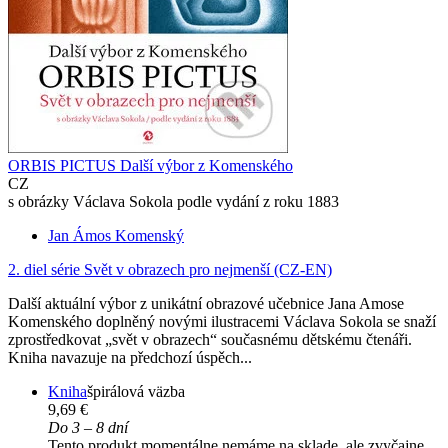
ORBIS PICTUS Další výbor z Komenského
CZ
s obrázky Václava Sokola podle vydání z roku 1883
Jan Ámos Komenský
2. diel série
Svět v obrazech pro nejmenší (CZ-EN)
Další aktuální výbor z unikátní obrazové učebnice Jana Amose
Komenského doplněný novými ilustracemi Václava Sokola se snaží
zprostředkovat „svět v obrazech“ současnému dětskému čtenáři.
Kniha navazuje na předchozí úspěch...
Kniha
špirálová väzba
9,69 €
Do 3 – 8 dní
Tento produkt momentálne nemáme na sklade, ale zvyčajne