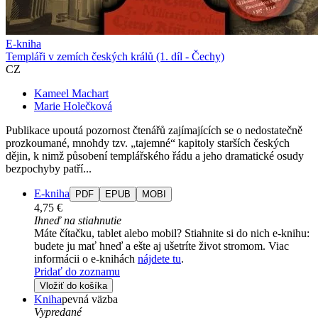
E-kniha
Templáři v zemích českých králů (1. díl - Čechy)
CZ
Kameel Machart
Marie Holečková
Publikace upoutá pozornost čtenářů zajímajících se o nedostatečně
prozkoumané, mnohdy tzv. „tajemné“ kapitoly starších českých
dějin, k nimž působení templářského řádu a jeho dramatické osudy
bezpochyby patří...
E-kniha
PDF
EPUB
MOBI
4,75 €
Ihneď na stiahnutie
Máte čítačku, tablet alebo mobil? Stiahnite si do nich e-knihu:
budete ju mať hneď a ešte aj ušetríte život stromom. Viac
informácii o e-knihách
nájdete tu
.
Pridať do zoznamu
Vložiť do košíka
Kniha
pevná väzba
Vypredané