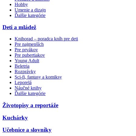
Hobby
Umenie a dizajn
Ďalšie kategórie
Deti a mládež
Knihorad – poradca kníh pre deti
Pre najmenších
Pre prvákov
Pre pubertiakov
Young Adult
Beletria
Rozprávky
Sci-fi, fantasy a komiksy
Leporelá
Náučné knihy
Ďalšie kategórie
Životopisy a reportáže
Kuchárky
Učebnice a slovníky