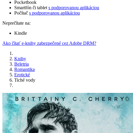
Pocketbook
Smartfón či tablet
s podporovanou aplikáciou
Počítač
s podporovanou aplikáciou
Neprečítate na:
Kindle
Ako čítať e-knihy zabezpečené cez Adobe DRM?
Knihy
Beletria
Romantika
Erotické
Tiché vody