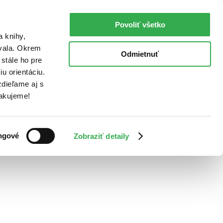
Povoliť všetko
a knihy,
ovala. Okrem
Odmietnuť
stále ho pre
u orientáciu.
dieľame aj s
Ďakujeme!
ngové
Zobraziť detaily