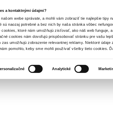
es a kontaktnými údajmi?
našom webe správate, a mohli vám zobraziť tie najlepšie tipy n
é sú naozaj potrebné a bez nich by naša stránka vôbec nefung
 cookies, ktoré nám umožňujú zisťovať, ako náš web funguje, a 
ačné cookies nám dovoľujú prispôsobovať stránku pre vašu lepši
zas umožňujú zobrazenie relevantnej reklamy. Niektoré údaje z
y nám pomohlo, keby sme mohli používať všetky tieto cookies. 
ersonalizačné
Analytické
Marketi