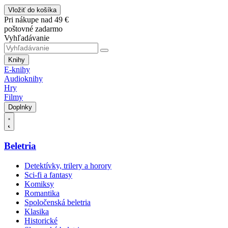
Vložiť do košíka
Pri nákupe nad 49 €
poštovné zadarmo
Vyhľadávanie
Knihy
E-knihy
Audioknihy
Hry
Filmy
Doplnky
Beletria
Detektívky, trilery a horory
Sci-fi a fantasy
Komiksy
Romantika
Spoločenská beletria
Klasika
Historické