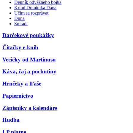
Denník odvážneho bojka
Krimi Dominika Dána
Učím sa rozprávať
Duna
Smradi
Darčekové poukážky
Čítačky e-kníh
Vecičky od Martinusu
Káva, čaj a pochutiny
Hrnčeky a fľaše
Papiernictvo
Zápisníky a kalendáre
Hudba
LP platne