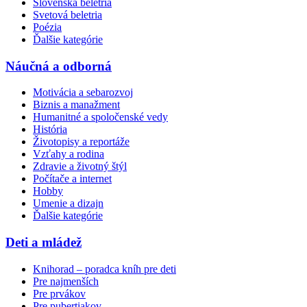
Slovenská beletria
Svetová beletria
Poézia
Ďalšie kategórie
Náučná a odborná
Motivácia a sebarozvoj
Biznis a manažment
Humanitné a spoločenské vedy
História
Životopisy a reportáže
Vzťahy a rodina
Zdravie a životný štýl
Počítače a internet
Hobby
Umenie a dizajn
Ďalšie kategórie
Deti a mládež
Knihorad – poradca kníh pre deti
Pre najmenších
Pre prvákov
Pre pubertiakov