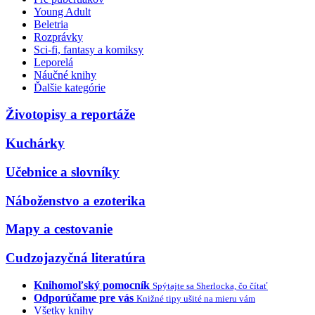
Young Adult
Beletria
Rozprávky
Sci-fi, fantasy a komiksy
Leporelá
Náučné knihy
Ďalšie kategórie
Životopisy a reportáže
Kuchárky
Učebnice a slovníky
Náboženstvo a ezoterika
Mapy a cestovanie
Cudzojazyčná literatúra
Knihomoľský pomocník
Spýtajte sa Sherlocka, čo čítať
Odporúčame pre vás
Knižné tipy ušité na mieru vám
Všetky knihy