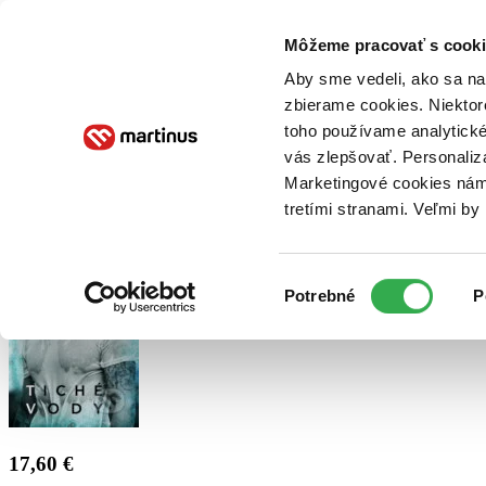
Doručenie
Kníhkupectvá
Knihovrátok
Poukážky
Knižný blog
Kontakt
Môžeme pracovať s cooki
Aby sme vedeli, ako sa na 
zbierame cookies. Niektor
E-knihy
Audioknihy
Hry
Filmy
Knihy
Doplnky
toho používame analytické
vás zlepšovať. Personaliz
Vyhľadávanie
Marketingové cookies nám 
tretími stranami. Veľmi b
Prihlásiť
Výber
Potrebné
P
súhlasu
17,60 €