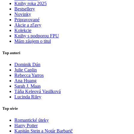
Knihy roka 2025
Bestsellery
Novinky
Pripravované
Akcie a zľavy
Kolekcie
Knihy s podporou FPU
Mám záujem o titul
Top autori
Dominik Dán
Julie Caplin
Rebecca Yarros
Ana Huang
Sarah J. Maas
Táňa Keleová Vasilková
Lucinda Riley
Top série
Romantické úteky
Harry Potter
Kapitán Stein a Notár Barbarič