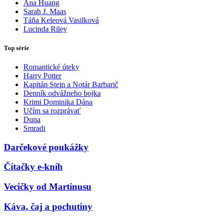
Ana Huang
Sarah J. Maas
Táňa Keleová Vasilková
Lucinda Riley
Top série
Romantické úteky
Harry Potter
Kapitán Stein a Notár Barbarič
Denník odvážneho bojka
Krimi Dominika Dána
Učím sa rozprávať
Duna
Smradi
Darčekové poukážky
Čítačky e-kníh
Vecičky od Martinusu
Káva, čaj a pochutiny