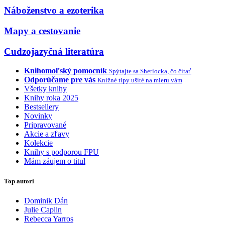
Náboženstvo a ezoterika
Mapy a cestovanie
Cudzojazyčná literatúra
Knihomoľský pomocník
Spýtajte sa Sherlocka, čo čítať
Odporúčame pre vás
Knižné tipy ušité na mieru vám
Všetky knihy
Knihy roka 2025
Bestsellery
Novinky
Pripravované
Akcie a zľavy
Kolekcie
Knihy s podporou FPU
Mám záujem o titul
Top autori
Dominik Dán
Julie Caplin
Rebecca Yarros