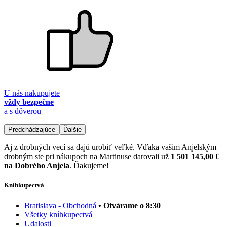
U nás nakupujete
vždy bezpečne
a s dôverou
Predchádzajúce
Ďalšie
Aj z drobných vecí sa dajú urobiť veľké. Vďaka vašim Anjelským
drobným ste pri nákupoch na Martinuse darovali už
1 501 145,00 €
na Dobrého Anjela
. Ďakujeme!
Kníhkupectvá
Bratislava - Obchodná
• Otvárame o 8:30
Všetky kníhkupectvá
Udalosti