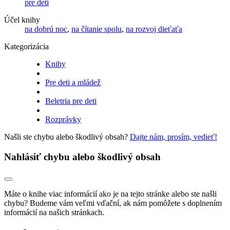
pre deti
Účel knihy
na dobrú noc
,
na čítanie spolu
,
na rozvoj dieťaťa
Kategorizácia
Knihy
Pre deti a mládež
Beletria pre deti
Rozprávky
Našli ste chybu alebo škodlivý obsah?
Dajte nám, prosím, vedieť!
Nahlásiť chybu alebo škodlivý obsah
Máte o knihe viac informácií ako je na tejto stránke alebo ste našli
chybu? Budeme vám veľmi vďační, ak nám pomôžete s doplnením
informácií na našich stránkach.