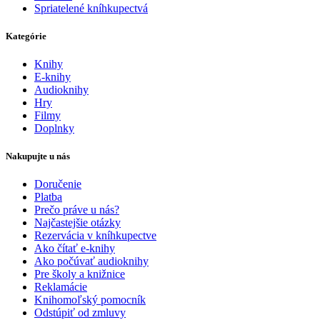
Spriatelené kníhkupectvá
Kategórie
Knihy
E-knihy
Audioknihy
Hry
Filmy
Doplnky
Nakupujte u nás
Doručenie
Platba
Prečo práve u nás?
Najčastejšie otázky
Rezervácia v kníhkupectve
Ako čítať e-knihy
Ako počúvať audioknihy
Pre školy a knižnice
Reklamácie
Knihomoľský pomocník
Odstúpiť od zmluvy