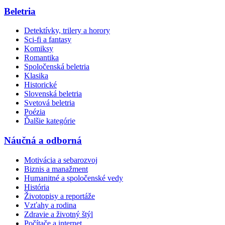
Beletria
Detektívky, trilery a horory
Sci-fi a fantasy
Komiksy
Romantika
Spoločenská beletria
Klasika
Historické
Slovenská beletria
Svetová beletria
Poézia
Ďalšie kategórie
Náučná a odborná
Motivácia a sebarozvoj
Biznis a manažment
Humanitné a spoločenské vedy
História
Životopisy a reportáže
Vzťahy a rodina
Zdravie a životný štýl
Počítače a internet