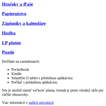
Hrnčeky a fľaše
Papiernictvo
Zápisníky a kalendáre
Hudba
LP platne
Puzzle
Prečítate na zariadeniach:
Pocketbook
Kindle
Smartfón či tablet s príslušnou aplikáciou
Počítač s príslušnou aplikáciou
Nie je možné meniť veľkosť písma, formát je preto vhodný skôr pre
väčšie obrazovky.
Viac informácií v
našich návodoch