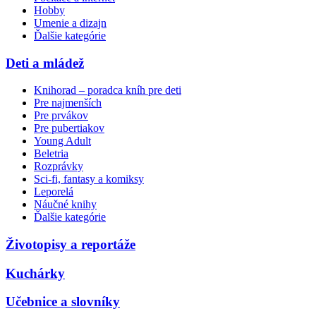
Hobby
Umenie a dizajn
Ďalšie kategórie
Deti a mládež
Knihorad – poradca kníh pre deti
Pre najmenších
Pre prvákov
Pre pubertiakov
Young Adult
Beletria
Rozprávky
Sci-fi, fantasy a komiksy
Leporelá
Náučné knihy
Ďalšie kategórie
Životopisy a reportáže
Kuchárky
Učebnice a slovníky