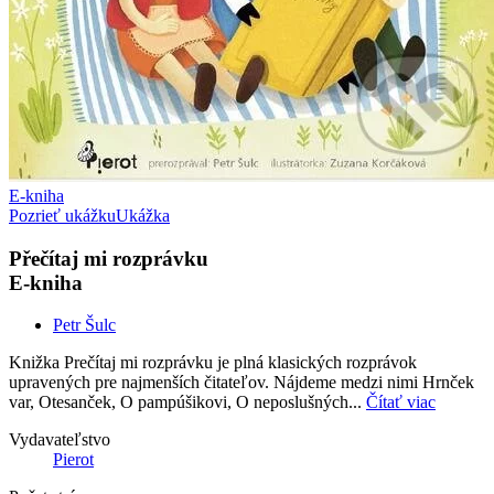
E-kniha
Pozrieť ukážku
Ukážka
Přečítaj mi rozprávku
E-kniha
Petr Šulc
Knižka Prečítaj mi rozprávku je plná klasických rozprávok
upravených pre najmenších čitateľov. Nájdeme medzi nimi Hrnček
var, Otesanček, O pampúšikovi, O neposlušných...
Čítať viac
Vydavateľstvo
Pierot