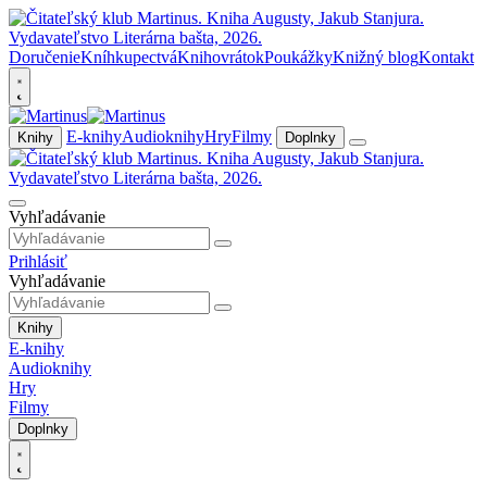
Doručenie
Kníhkupectvá
Knihovrátok
Poukážky
Knižný blog
Kontakt
E-knihy
Audioknihy
Hry
Filmy
Knihy
Doplnky
Vyhľadávanie
Prihlásiť
Vyhľadávanie
Knihy
E-knihy
Audioknihy
Hry
Filmy
Doplnky