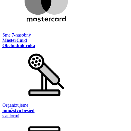
Sme 7-násobný
MasterCard
Obchodník roka
Organizujeme
množstvo besied
s autormi