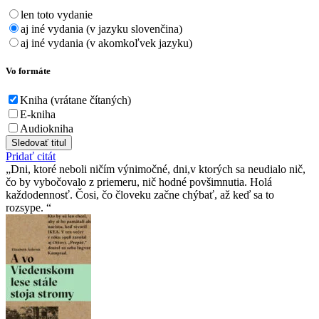
len toto vydanie
aj iné vydania (v jazyku slovenčina)
aj iné vydania (v akomkoľvek jazyku)
Vo formáte
Kniha (vrátane čítaných)
E-kniha
Audiokniha
Sledovať titul
Pridať citát
Dni, ktoré neboli ničím výnimočné, dni,v ktorých sa neudialo nič,
čo by vybočovalo z priemeru, nič hodné povšimnutia. Holá
každodennosť. Čosi, čo človeku začne chýbať, až keď sa to
rozsype.