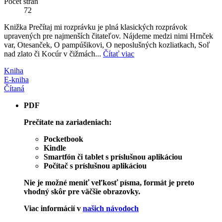
Počet strán
72
Knižka Prečítaj mi rozprávku je plná klasických rozprávok
upravených pre najmenších čitateľov. Nájdeme medzi nimi Hrnček
var, Otesanček, O pampúšikovi, O neposlušných kozliatkach, Soľ
nad zlato či Kocúr v čižmách...
Čítať viac
Kniha
E-kniha
Čítaná
PDF
Prečítate na zariadeniach:
Pocketbook
Kindle
Smartfón či tablet s príslušnou aplikáciou
Počítač s príslušnou aplikáciou
Nie je možné meniť veľkosť písma, formát je preto
vhodný skôr pre väčšie obrazovky.
Viac informácií v
našich návodoch