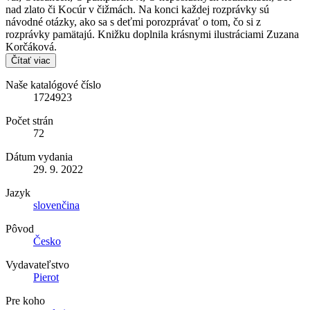
nad zlato či Kocúr v čižmách. Na konci každej rozprávky sú
návodné otázky, ako sa s deťmi porozprávať o tom, čo si z
rozprávky pamätajú. Knižku doplnila krásnymi ilustráciami Zuzana
Korčáková.
Čítať viac
Naše katalógové číslo
1724923
Počet strán
72
Dátum vydania
29. 9. 2022
Jazyk
slovenčina
Pôvod
Česko
Vydavateľstvo
Pierot
Pre koho