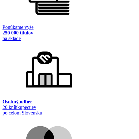
Ponúkame vyše
250 000 titulov
na sklade
Osobný odber
20 kníhkupectiev
po celom Slovensku