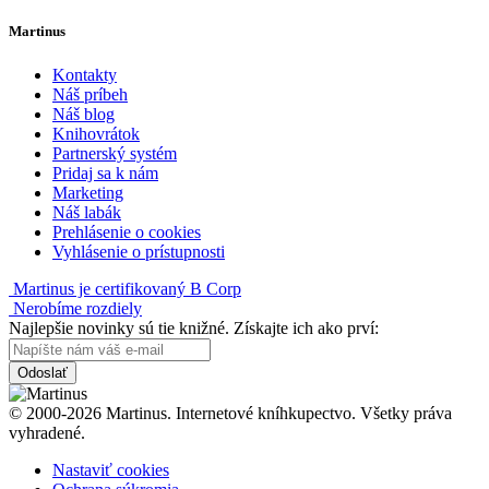
Martinus
Kontakty
Náš príbeh
Náš blog
Knihovrátok
Partnerský systém
Pridaj sa k nám
Marketing
Náš labák
Prehlásenie o cookies
Vyhlásenie o prístupnosti
Martinus je certifikovaný B Corp
Nerobíme rozdiely
Najlepšie novinky sú tie knižné. Získajte ich ako prví:
Odoslať
© 2000-2026 Martinus. Internetové kníhkupectvo. Všetky práva
vyhradené.
Nastaviť cookies