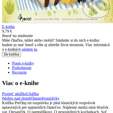
E-kniha
9,79 €
Ihneď na stiahnutie
Máte čítačku, tablet alebo mobil? Stiahnite si do nich e-knihu:
budete ju mať hneď a ešte aj ušetríte život stromom. Viac informácii
o e-knihách
nájdete tu
.
Do košíka
Popis e-knihy
Podrobnosti
Recenzie
Viac o e-knihe
Pozrieť ukážku
Ukážka
#dobro nad zlom
#čítanie
#rozprávky
Knižka Prečítaj mi rozprávku je plná klasických rozprávok
upravených pre najmenších čitateľov. Nájdeme medzi nimi Hrnček
var, Otesanček, O pampúšikovi, O neposlušných kozliatkach, Soľ