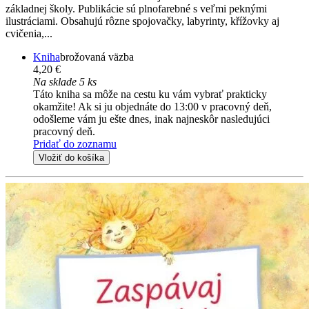
základnej školy. Publikácie sú plnofarebné s veľmi peknými
ilustráciami. Obsahujú rôzne spojovačky, labyrinty, křížovky aj
cvičenia,...
Kniha
brožovaná väzba
4,20 €
Na sklade 5 ks
Táto kniha sa môže na cestu ku vám vybrať prakticky
okamžite! Ak si ju objednáte do 13:00 v pracovný deň,
odošleme vám ju ešte dnes, inak najneskôr nasledujúci
pracovný deň.
Pridať do zoznamu
Vložiť do košíka