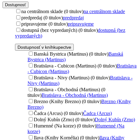
Dostupnosť
na centrálnom sklade (0 titulov)
na centrálnom sklade
predpredaj (0 titulov)
predpredaj
pripravujeme (0 titulov)
pripravujeme
dostupná (bez vypredaných) (0 titulov)
dostupná (bez
vypredaných)
Dostupnosť v kníhkupectve
Banská Bystrica (Martinus) (0 titulov)
Banská
Bystrica (Martinus)
Bratislava - Cubicon (Martinus) (0 titulov)
Bratislava
- Cubicon (Martinus)
Bratislava - Nivy (Martinus) (0 titulov)
Bratislava -
Nivy (Martinus)
Bratislava - Obchodná (Martinus) (0
titulov)
Bratislava - Obchodná (Martinus)
Brezno (Knihy Brezno) (0 titulov)
Brezno (Knihy
Brezno)
Čadca (Arcus) (0 titulov)
Čadca (Arcus)
Dolný Kubín (Zrno) (0 titulov)
Dolný Kubín (Zrno)
Humenné (Na korze) (0 titulov)
Humenné (Na
korze)
Ilava (Knihy Kornélia) (0 titulov)
Ilava (Knihy