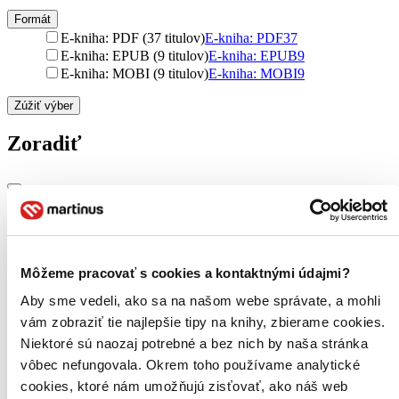
Formát
E-kniha: PDF (37 titulov)
E-kniha: PDF
37
E-kniha: EPUB (9 titulov)
E-kniha: EPUB
9
E-kniha: MOBI (9 titulov)
E-kniha: MOBI
9
Zúžiť výber
Zoradiť
Bestsellery
Top hodnotené
Novinky
Môžeme pracovať s cookies a kontaktnými údajmi?
Najdrahšie
Najlacnejšie
Aby sme vedeli, ako sa na našom webe správate, a mohli
Najvyššia zľava
vám zobraziť tie najlepšie tipy na knihy, zbierame cookies.
495 produktov
Niektoré sú naozaj potrebné a bez nich by naša stránka
vôbec nefungovala. Okrem toho používame analytické
cookies, ktoré nám umožňujú zisťovať, ako náš web