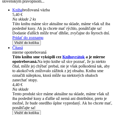
slovenským pravopisom...
Kniha
brožovaná väzba
5,40 €
Na sklade 2 ks
Túto knihu máme síce aktuálne na sklade, máme však už iba
posledné kusy. Ak ju chcete mať rýchlo, ponáhľajte sa!
Dodanie ďalších môže trvať dlhšie, zvyčajne do štyroch dní.
Pridať do zoznamu
Vložiť do košíka
Čítaná
mierne opotrebovaná
Túto knihu sme vykúpili cez
Knihovrátok
a je mierne
opotrebovaná.
Na tejto knihe už síce poznať, že ju niekto
čítal, môže jej chýbať prebal, nie je však poškodená tak, aby
to akokoľvek znižovalo zážitok z jej obsahu. Knihu sme
označili nálepkou, ktorá môže na niektorých obaloch
zanechať stopy.
4,40 €
Na sklade
Tento produkt síce máme aktuálne na sklade, máme však už
iba posledné kusy a ďalšie už nemá ani distribútor, preto je
možné, že bude onedlho úplne vypredaný. Ak ho chcete mať,
ponáhľajte sa!
Vložiť do košíka