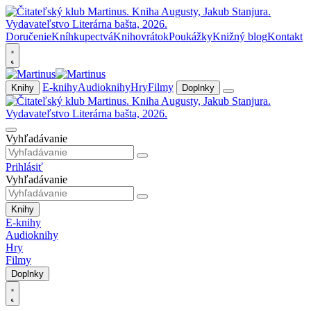
Doručenie
Kníhkupectvá
Knihovrátok
Poukážky
Knižný blog
Kontakt
E-knihy
Audioknihy
Hry
Filmy
Knihy
Doplnky
Vyhľadávanie
Prihlásiť
Vyhľadávanie
Knihy
E-knihy
Audioknihy
Hry
Filmy
Doplnky