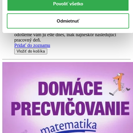
Povoliť všetko
Kniha
brožovaná väzba
4,50 €
Na sklade > 5 ks
Odmietnuť
Táto kniha sa môže na cestu ku vám vybrať prakticky
okamžite! Ak si ju objednáte do 13:00 v pracovný deň,
odošleme vám ju ešte dnes, inak najneskôr nasledujúci
pracovný deň.
Pridať do zoznamu
Vložiť do košíka