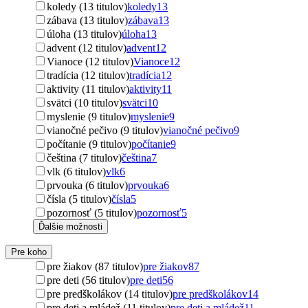
koledy (13 titulov)
koledy
13
zábava (13 titulov)
zábava
13
úloha (13 titulov)
úloha
13
advent (12 titulov)
advent
12
Vianoce (12 titulov)
Vianoce
12
tradícia (12 titulov)
tradícia
12
aktivity (11 titulov)
aktivity
11
svätci (10 titulov)
svätci
10
myslenie (9 titulov)
myslenie
9
vianočné pečivo (9 titulov)
vianočné pečivo
9
počítanie (9 titulov)
počítanie
9
čeština (7 titulov)
čeština
7
vlk (6 titulov)
vlk
6
prvouka (6 titulov)
prvouka
6
čísla (5 titulov)
čísla
5
pozornosť (5 titulov)
pozornosť
5
Ďalšie možnosti
Pre koho
pre žiakov (87 titulov)
pre žiakov
87
pre deti (56 titulov)
pre deti
56
pre predškolákov (14 titulov)
pre predškolákov
14
pre deti a mládež (11 titulov)
pre deti a mládež
11