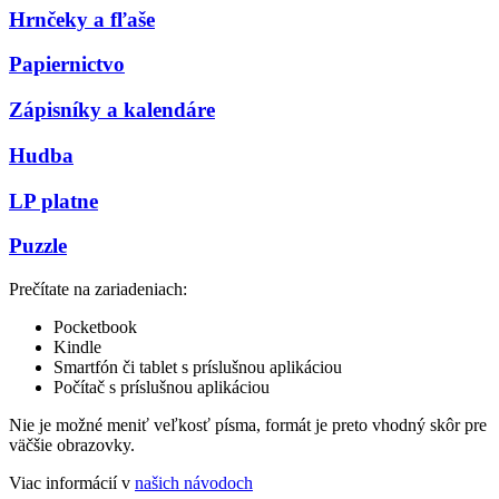
Hrnčeky a fľaše
Papiernictvo
Zápisníky a kalendáre
Hudba
LP platne
Puzzle
Prečítate na zariadeniach:
Pocketbook
Kindle
Smartfón či tablet s príslušnou aplikáciou
Počítač s príslušnou aplikáciou
Nie je možné meniť veľkosť písma, formát je preto vhodný skôr pre
väčšie obrazovky.
Viac informácií v
našich návodoch