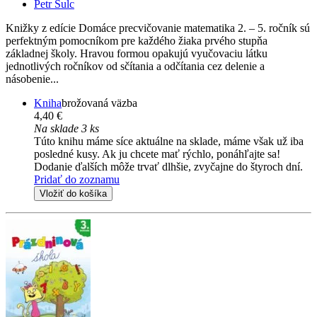
Petr Šulc
Knižky z edície Domáce precvičovanie matematika 2. – 5. ročník sú
perfektným pomocníkom pre každého žiaka prvého stupňa
základnej školy. Hravou formou opakujú vyučovaciu látku
jednotlivých ročníkov od sčítania a odčítania cez delenie a
násobenie...
Kniha
brožovaná väzba
4,40 €
Na sklade 3 ks
Túto knihu máme síce aktuálne na sklade, máme však už iba
posledné kusy. Ak ju chcete mať rýchlo, ponáhľajte sa!
Dodanie ďalších môže trvať dlhšie, zvyčajne do štyroch dní.
Pridať do zoznamu
Vložiť do košíka