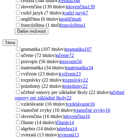
čeština (348 titulov)
čeština
348
slovenčina (139 titulov)
slovenčina
139
cudzí jazyk (7 titulov)
cudzí jazyk
7
angličtina (6 titulov)
angličtina
6
francúzština (1 titul)
francúzština
1
Ďalšie možnosti
Téma
gramatika (107 titulov)
gramatika
107
učenie (72 titulov)
učenie
72
pravopis (56 titulov)
pravopis
56
matematika (34 titulov)
matematika
34
cvičenie (23 titulov)
cvičenie
23
rozprávky (22 titulov)
rozprávky
22
prázdniny (22 titulov)
prázdniny
22
učebné osnovy pre základné školy (22 titulov)
učebné
osnovy pre základné školy
22
vzdelávanie (16 titulov)
vzdelávanie
16
vianočné zvyky (16 titulov)
vianočné zvyky
16
slovenčina (16 titulov)
slovenčina
16
čítanie (14 titulov)
čítanie
14
algebra (14 titulov)
algebra
14
zvieratá (13 titulov)
zvieratá
13