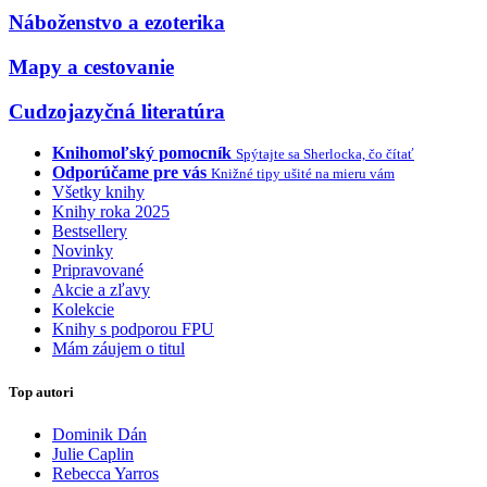
Náboženstvo a ezoterika
Mapy a cestovanie
Cudzojazyčná literatúra
Knihomoľský pomocník
Spýtajte sa Sherlocka, čo čítať
Odporúčame pre vás
Knižné tipy ušité na mieru vám
Všetky knihy
Knihy roka 2025
Bestsellery
Novinky
Pripravované
Akcie a zľavy
Kolekcie
Knihy s podporou FPU
Mám záujem o titul
Top autori
Dominik Dán
Julie Caplin
Rebecca Yarros