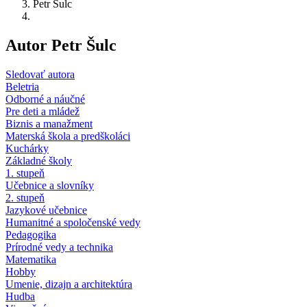
Petr Šulc
Autor Petr Šulc
Sledovať autora
Beletria
Odborné a náučné
Pre deti a mládež
Biznis a manažment
Materská škola a predškoláci
Kuchárky
Základné školy
1. stupeň
Učebnice a slovníky
2. stupeň
Jazykové učebnice
Humanitné a spoločenské vedy
Pedagogika
Prírodné vedy a technika
Matematika
Hobby
Umenie, dizajn a architektúra
Hudba