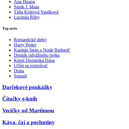
Ana Huang
Sarah J. Maas
Táňa Keleová Vasilková
Lucinda Riley
Top série
Romantické úteky
Harry Potter
Kapitán Stein a Notár Barbarič
Denník odvážneho bojka
Krimi Dominika Dána
Učím sa rozprávať
Duna
Smradi
Darčekové poukážky
Čítačky e-kníh
Vecičky od Martinusu
Káva, čaj a pochutiny