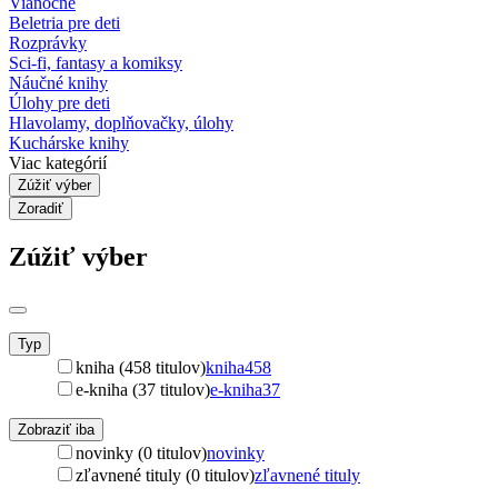
Vianočné
Beletria pre deti
Rozprávky
Sci-fi, fantasy a komiksy
Náučné knihy
Úlohy pre deti
Hlavolamy, doplňovačky, úlohy
Kuchárske knihy
Viac kategórií
Zúžiť výber
Zoradiť
Zúžiť výber
Typ
kniha (458 titulov)
kniha
458
e-kniha (37 titulov)
e-kniha
37
Zobraziť iba
novinky (0 titulov)
novinky
zľavnené tituly (0 titulov)
zľavnené tituly