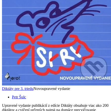
Diktáty pre 3. triedu
Novoupravené vydanie
Petr Šulc
Upravené vydanie publikácií z edície Diktáty obsahuje viac ako 200
diktátov a cvičení určených najmä na domáce precvičovanie