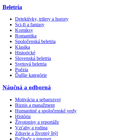
Beletria
Detektívky, trilery a horory
Sci-fi a fantasy
Komiksy
Romantika
Spoločenská beletria
Klasika
Historické
Slovenská beletria
Svetová beletria
Poézia
Ďalšie kategórie
Náučná a odborná
Motivácia a sebarozvoj
Biznis a manažment
Humanitné a spoločenské vedy
História
Životopisy a reportáže
Vzťahy a rodina
Zdravie a životný štýl
Počítače a internet