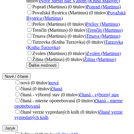
titulov)
Nové Mesto nad Váhom (Kniha Malovec)
Poprad (Martinus) (0 titulov)
Poprad (Martinus)
Považská Bystrica (Martinus) (0 titulov)
Považská
Bystrica (Martinus)
Prešov (Martinus) (0 titulov)
Prešov (Martinus)
Trenčín (Martinus) (0 titulov)
Trenčín (Martinus)
Trnava (Martinus) (0 titulov)
Trnava (Martinus)
Turzovka (Kniha Turzovka) (0 titulov)
Turzovka
(Kniha Turzovka)
Zvolen (Martinus) (0 titulov)
Zvolen (Martinus)
Žilina (Martinus) (0 titulov)
Žilina (Martinus)
Ďalšie možnosti
Nové / čítané
nová (0 titulov)
nová
čítaná (0 titulov)
čítaná
čítaná - výborný stav (0 titulov)
čítaná - výborný stav
čítaná - mierne opotrebovaná (0 titulov)
čítaná - mierne
opotrebovaná
čítané verzie vypredaných kníh (0 titulov)
čítané verzie
vypredaných kníh
Jazyk