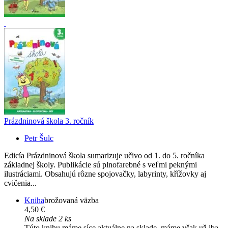
Prázdninová škola 3. ročník
Petr Šulc
Edicía Prázdninová škola sumarizuje učivo od 1. do 5. ročníka
základnej školy. Publikácie sú plnofarebné s veľmi peknými
ilustráciami. Obsahujú rôzne spojovačky, labyrinty, křížovky aj
cvičenia...
Kniha
brožovaná väzba
4,50 €
Na sklade 2 ks
Túto knihu máme síce aktuálne na sklade, máme však už iba