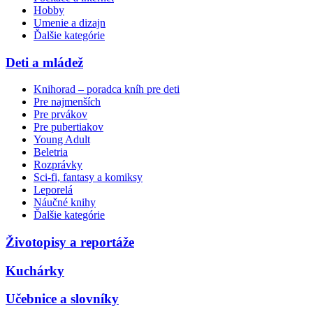
Hobby
Umenie a dizajn
Ďalšie kategórie
Deti a mládež
Knihorad – poradca kníh pre deti
Pre najmenších
Pre prvákov
Pre pubertiakov
Young Adult
Beletria
Rozprávky
Sci-fi, fantasy a komiksy
Leporelá
Náučné knihy
Ďalšie kategórie
Životopisy a reportáže
Kuchárky
Učebnice a slovníky