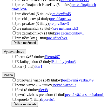
pre začínajúcich čitateľov (6 titulov)
pre začínajúcich
čitateľov
6
pre dievčatá (5 titulov)
pre dievčatá
5
pre chlapcov (4 tituly)
pre chlapcov
4
pre prvákov (3 tituly)
pre prvákov
3
pre najmenších (3 tituly)
pre najmenších
3
pre začiatočníkov (1 titul)
pre začiatočníkov
1
pre učiteľov (1 titul)
pre učiteľov
1
Ďalšie možnosti
Vydavateľstvo
Pierot (467 titulov)
Pierot
467
E-knihy jedou (3 tituly)
E-knihy jedou
3
Ikar (1 titul)
Ikar
1
Väzba
brožovaná väzba (349 titulov)
brožovaná väzba
349
pevná väzba (57 titulov)
pevná väzba
57
flexi (8 titulov)
flexi
8
pevná väzba s prebalom (1 titul)
pevná väzba s prebalom
1
leporelo (1 titul)
leporelo
1
Ďalšie možnosti