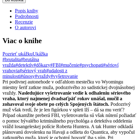
Popis knihy
Podrobnosti
Recenzie
O autorovi
Viac o knihe
Pozrieť ukážku
Ukážka
#brutalita
#brutálna
vražda
#detektív
#dôkazy
#FBI
#mučenie
#psychopati
#sérioví
vrahovia
#sériový vrah
#udalosti z
minulosti
#únosy
#vraždy
#vyšetrovanie
Pri podivnej autonehode v odľahlom mestečku vo Wyomingu
miestny šerif zatkne muža, podozrivého zo sadistickej dvojnásobnej
vraždy.
Nasledujúce vyšetrovanie vedie k odhaleniu sériového
vraha, ktorý najmenej dvadsaťpäť rokov unášal, mučil a
zohavoval svoje obete po celých Spojených štátoch.
Podozrivý
muž však tvrdí, že je len figúrkou v spleti lží – dá sa mu veriť?
Prípad okamžite preberá FBI, vyšetrovatelia sú však nútení požiadať
o pomoc bývalého kriminálneho psychológa a detektíva oddelenia
vrážd losangeleskej polície Roberta Huntera. A tak Hunter odkladá
plánovanú dovolenku na Havaji a odlieta do Quantica, aby vypočul
zatknutého muža, ktorý je ochotný hovoriť iba s ním. Pri