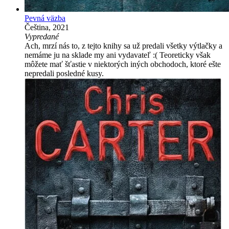
Pevná väzba
Čeština, 2021
Vypredané
Ach, mrzí nás to, z tejto knihy sa už predali všetky výtlačky a
nemáme ju na sklade my ani vydavateľ :( Teoreticky však
môžete mať šťastie v niektorých iných obchodoch, ktoré ešte
nepredali posledné kusy.