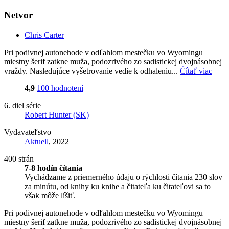
Netvor
Chris Carter
Pri podivnej autonehode v odľahlom mestečku vo Wyomingu
miestny šerif zatkne muža, podozrivého zo sadistickej dvojnásobnej
vraždy. Nasledujúce vyšetrovanie vedie k odhaleniu...
Čítať viac
4,9
100 hodnotení
6. diel série
Robert Hunter (SK)
Vydavateľstvo
Aktuell
, 2022
400 strán
7-8 hodín čítania
Vychádzame z priemerného údaju o rýchlosti čítania 230 slov
za minútu, od knihy ku knihe a čitateľa ku čitateľovi sa to
však môže líšiť.
Pri podivnej autonehode v odľahlom mestečku vo Wyomingu
miestny šerif zatkne muža, podozrivého zo sadistickej dvojnásobnej