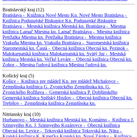
Bratislavský kraj (12)
Bratislava -
Knižnica Nové Mesto
Kn. Nové Mesto
Bratislava -
Knižnica Podunajské Biskupice
Kn. Podunajské Biskupice
Bratislava -
Mestská knižnica
Mestská kn.
Bratislava -
Miestna
knižnica Lamač
Miestna kn. Lamač
Bratislava -
Miestna knižnica
Petržalka
Miestna kn. Petržalka
Bratislava -
Miestna knižnica
Vrakuňa
Miestna kn. Vrakuňa
Bratislava -
Staromestská knižnica
Staromestská kn.
Častá -
Obecná knižnica
Obecná kn.
Pezinok -
Malokarpatská knižnica
Malokarpatská kn.
Svätý Jur -
Mestská
knižnica
Mestská kn.
Veľké Leváre -
Obecná knižnica
Obecná kn.
Zohor -
Miestna ľudová knižnica
Miestna ľudová kn.
Košický kraj (5)
Košice -
Knižnica pre mládež
Kn. pre mládež
Michalovce -
Zemplínska knižnica G. Zvonického
Zemplínska kn. G.
Zvonického
Rožňava -
Gemerská knižnica P. Dobšinského
Gemerská knižnica
Spišský Hrušov -
Obecná knižnica
Obecná kn.
Trebišov -
Zemplínska knižnica
Zemplínska kn.
Nitriansky kraj (10)
Hurbanovo -
Mestská knižnica
Mestská kn.
Komárno -
Knižnica J.
Szinnyeiho
Kn. J. Szinnyeiho
Kozárovce -
Obecná knižnica
Obecná kn.
Levice -
Tekovská knižnica
Tekovská kn.
Nitra -
Krajská knižnica K. Kmeťka
Krajská kn.
Nové Zámky -
Knižnica