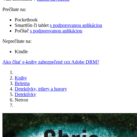
Prečítate na:
Pocketbook
Smartfón či tablet
s podporovanou aplikáciou
Počítač
s podporovanou aplikáciou
Neprečítate na:
Kindle
Ako čítať e-knihy zabezpečené cez Adobe DRM?
Knihy
Beletria
Detektívky, trilery a horory
Detektívky
Netvor