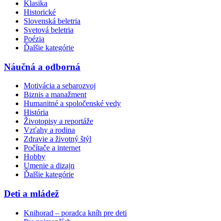
Klasika
Historické
Slovenská beletria
Svetová beletria
Poézia
Ďalšie kategórie
Náučná a odborná
Motivácia a sebarozvoj
Biznis a manažment
Humanitné a spoločenské vedy
História
Životopisy a reportáže
Vzťahy a rodina
Zdravie a životný štýl
Počítače a internet
Hobby
Umenie a dizajn
Ďalšie kategórie
Deti a mládež
Knihorad – poradca kníh pre deti