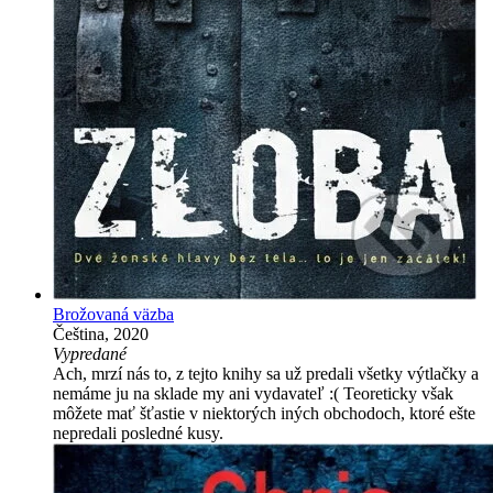
Brožovaná väzba
Čeština, 2020
Vypredané
Ach, mrzí nás to, z tejto knihy sa už predali všetky výtlačky a
nemáme ju na sklade my ani vydavateľ :( Teoreticky však
môžete mať šťastie v niektorých iných obchodoch, ktoré ešte
nepredali posledné kusy.