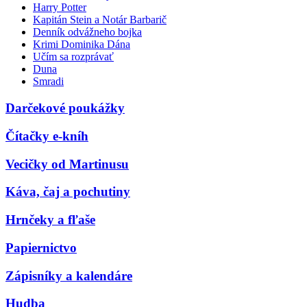
Harry Potter
Kapitán Stein a Notár Barbarič
Denník odvážneho bojka
Krimi Dominika Dána
Učím sa rozprávať
Duna
Smradi
Darčekové poukážky
Čítačky e-kníh
Vecičky od Martinusu
Káva, čaj a pochutiny
Hrnčeky a fľaše
Papiernictvo
Zápisníky a kalendáre
Hudba