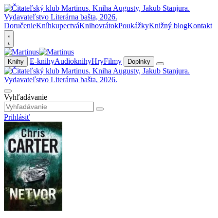
Doručenie
Kníhkupectvá
Knihovrátok
Poukážky
Knižný blog
Kontakt
E-knihy
Audioknihy
Hry
Filmy
Knihy
Doplnky
Vyhľadávanie
Prihlásiť