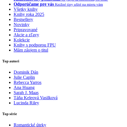
Odporúčame pre vás
Knižné tipy ušité na mieru vám
Všetky knihy
Knihy roka 2025
Bestsellery
Novinky
Pripravované
Akcie a zľavy
Kolekcie
Knihy s podporou FPU
Mám záujem o titul
Top autori
Dominik Dán
Julie Caplin
Rebecca Yarros
Ana Huang
Sarah J. Maas
Táňa Keleová Vasilková
Lucinda Riley
Top série
Romantické úteky