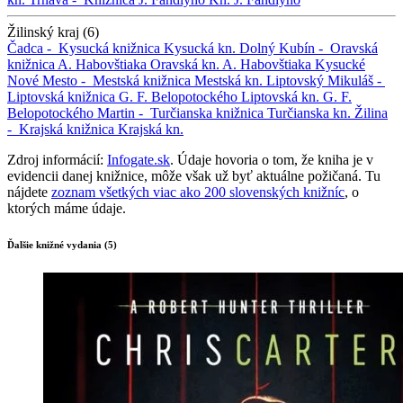
Žilinský kraj (6)
Čadca -
Kysucká knižnica
Kysucká kn.
Dolný Kubín -
Oravská
knižnica A. Habovštiaka
Oravská kn. A. Habovštiaka
Kysucké
Nové Mesto -
Mestská knižnica
Mestská kn.
Liptovský Mikuláš -
Liptovská knižnica G. F. Belopotockého
Liptovská kn. G. F.
Belopotockého
Martin -
Turčianska knižnica
Turčianska kn.
Žilina
-
Krajská knižnica
Krajská kn.
Zdroj informácií:
Infogate.sk
. Údaje hovoria o tom, že kniha je v
evidencii danej knižnice, môže však už byť aktuálne požičaná. Tu
nájdete
zoznam všetkých viac ako 200 slovenských knižníc
, o
ktorých máme údaje.
Ďalšie knižné vydania (5)