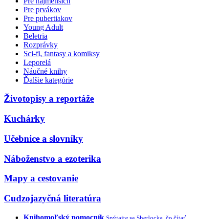
Pre najmenších
Pre prvákov
Pre pubertiakov
Young Adult
Beletria
Rozprávky
Sci-fi, fantasy a komiksy
Leporelá
Náučné knihy
Ďalšie kategórie
Životopisy a reportáže
Kuchárky
Učebnice a slovníky
Náboženstvo a ezoterika
Mapy a cestovanie
Cudzojazyčná literatúra
Knihomoľský pomocník
Spýtajte sa Sherlocka, čo čítať