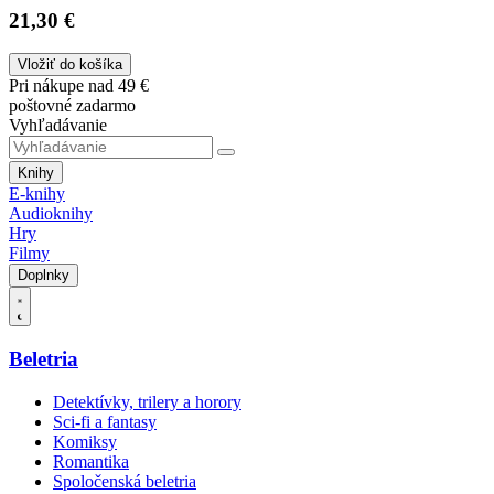
21,30 €
Vložiť do košíka
Pri nákupe nad 49 €
poštovné zadarmo
Vyhľadávanie
Knihy
E-knihy
Audioknihy
Hry
Filmy
Doplnky
Beletria
Detektívky, trilery a horory
Sci-fi a fantasy
Komiksy
Romantika
Spoločenská beletria