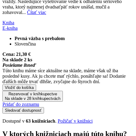
vraždy. Nasledujúce vyšetrovanie vedie k odhaleniu sériového
vraha, ktorý najmenej dvadsaťpäť rokov unášal, mučil a
zohavoval...
Čítať viac
Kniha
E-kniha
Pevná väzba s prebalom
Slovenčina
Cena:
21,30 €
Na sklade 2 ks
Posielame ihneď
Túto knihu máme síce aktuálne na sklade, máme však už iba
posledné kusy. Ak ju chcete mať rýchlo, ponáhľajte sa! Dodanie
ďalších môže trvať dlhšie, zvyčajne do štyroch dní.
Vložiť do košíka
Rezervovať v kníhkupectve
Na sklade v 28 kníhkupectvách
Pridať do zoznamu
Sledovať dostupnosť
Dostupné v
63 knižniciach
.
Požičať v knižnici
V ktorých knižniciach majú túto knihu?