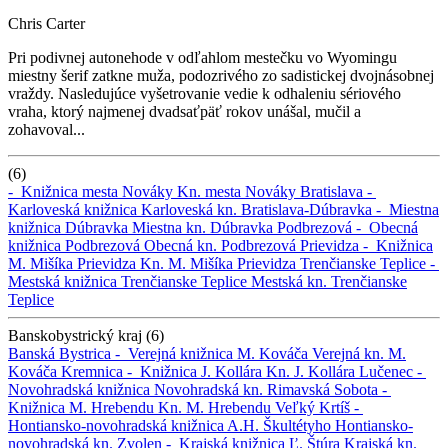
Chris Carter
Pri podivnej autonehode v odľahlom mestečku vo Wyomingu
miestny šerif zatkne muža, podozrivého zo sadistickej dvojnásobnej
vraždy. Nasledujúce vyšetrovanie vedie k odhaleniu sériového
vraha, ktorý najmenej dvadsaťpäť rokov unášal, mučil a
zohavoval...
(6)
-
Knižnica mesta Nováky
Kn. mesta Nováky
Bratislava -
Karloveská knižnica
Karloveská kn.
Bratislava-Dúbravka -
Miestna
knižnica Dúbravka
Miestna kn. Dúbravka
Podbrezová -
Obecná
knižnica Podbrezová
Obecná kn. Podbrezová
Prievidza -
Knižnica
M. Mišíka Prievidza
Kn. M. Mišíka Prievidza
Trenčianske Teplice -
Mestská knižnica Trenčianske Teplice
Mestská kn. Trenčianske
Teplice
Banskobystrický kraj (6)
Banská Bystrica -
Verejná knižnica M. Kováča
Verejná kn. M.
Kováča
Kremnica -
Knižnica J. Kollára
Kn. J. Kollára
Lučenec -
Novohradská knižnica
Novohradská kn.
Rimavská Sobota -
Knižnica M. Hrebendu
Kn. M. Hrebendu
Veľký Krtíš -
Hontiansko-novohradská knižnica A.H. Škultétyho
Hontiansko-
novohradská kn.
Zvolen -
Krajská knižnica Ľ. Štúra
Krajská kn.