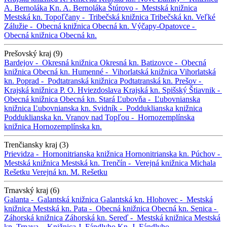
A. Bernoláka
Kn. A. Bernoláka
Štúrovo -
Mestská knižnica
Mestská kn.
Topoľčany -
Tribečská knižnica
Tribečská kn.
Veľké
Zálužie -
Obecná knižnica
Obecná kn.
Výčapy-Opatovce -
Obecná knižnica
Obecná kn.
Prešovský kraj (9)
Bardejov -
Okresná knižnica
Okresná kn.
Batizovce -
Obecná
knižnica
Obecná kn.
Humenné -
Vihorlatská knižnica
Vihorlatská
kn.
Poprad -
Podtatranská knižnica
Podtatranská kn.
Prešov -
Krajská knižnica P. O. Hviezdoslava
Krajská kn.
Spišský Štiavnik -
Obecná knižnica
Obecná kn.
Stará Ľubovňa -
Ľubovnianska
knižnica
Ľubovnianska kn.
Svidník -
Podduklianska knižnica
Podduklianska kn.
Vranov nad Topľou -
Hornozemplínska
knižnica
Hornozemplínska kn.
Trenčiansky kraj (3)
Prievidza -
Hornonitrianska knižnica
Hornonitrianska kn.
Púchov -
Mestská knižnica
Mestská kn.
Trenčín -
Verejná knižnica Michala
Rešetku
Verejná kn. M. Rešetku
Trnavský kraj (6)
Galanta -
Galantská knižnica
Galantská kn.
Hlohovec -
Mestská
knižnica
Mestská kn.
Pata -
Obecná knižnica
Obecná kn.
Senica -
Záhorská knižnica
Záhorská kn.
Sereď -
Mestská knižnica
Mestská
kn.
Trnava -
Knižnica J. Fándlyho
Kn. J. Fándlyho