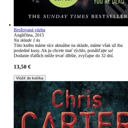
Brožovaná väzba
Angličtina, 2015
Na sklade 1 ks
Túto knihu máme síce aktuálne na sklade, máme však už iba
posledné kusy. Ak ju chcete mať rýchlo, ponáhľajte sa!
Dodanie ďalších môže trvať dlhšie, zvyčajne do 32 dní.
13,50 €
Vložiť do košíka