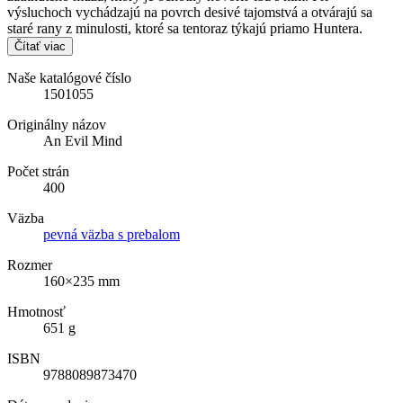
výsluchoch vychádzajú na povrch desivé tajomstvá a otvárajú sa
staré rany z minulosti, ktoré sa tentoraz týkajú priamo Huntera.
Čítať viac
Naše katalógové číslo
1501055
Originálny názov
An Evil Mind
Počet strán
400
Väzba
pevná väzba s prebalom
Rozmer
160×235 mm
Hmotnosť
651 g
ISBN
9788089873470