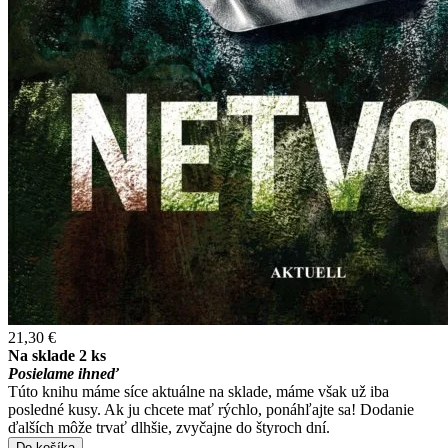
21,30 €
Na sklade 2 ks
Posielame ihneď
Túto knihu máme síce aktuálne na sklade, máme však už iba
posledné kusy. Ak ju chcete mať rýchlo, ponáhľajte sa! Dodanie
ďalších môže trvať dlhšie, zvyčajne do štyroch dní.
Do košíka