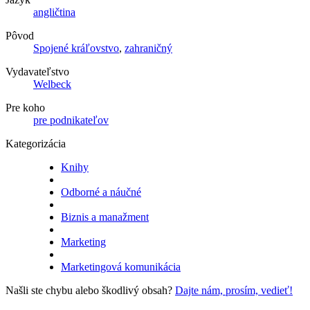
angličtina
Pôvod
Spojené kráľovstvo
,
zahraničný
Vydavateľstvo
Welbeck
Pre koho
pre podnikateľov
Kategorizácia
Knihy
Odborné a náučné
Biznis a manažment
Marketing
Marketingová komunikácia
Našli ste chybu alebo škodlivý obsah?
Dajte nám, prosím, vedieť!