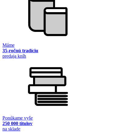
Máme
35-ročnú tradíciu
predaja kníh
Ponúkame vyše
250 000 titulov
na sklade