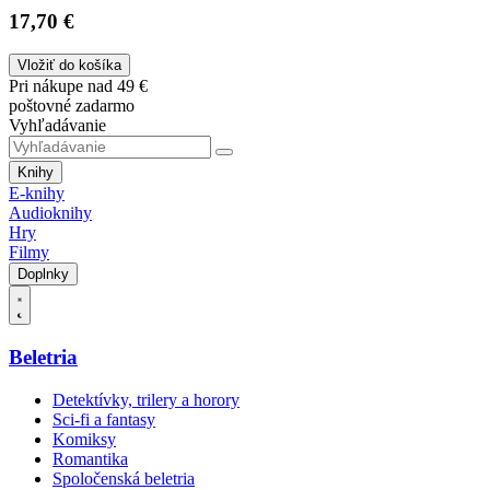
17,70 €
Vložiť do košíka
Pri nákupe nad 49 €
poštovné zadarmo
Vyhľadávanie
Knihy
E-knihy
Audioknihy
Hry
Filmy
Doplnky
Beletria
Detektívky, trilery a horory
Sci-fi a fantasy
Komiksy
Romantika
Spoločenská beletria