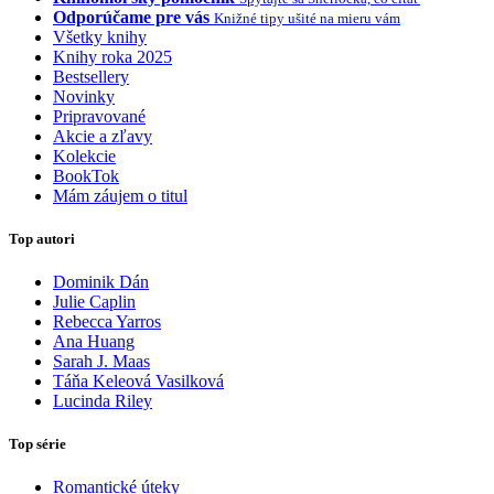
Odporúčame pre vás
Knižné tipy ušité na mieru vám
Všetky knihy
Knihy roka 2025
Bestsellery
Novinky
Pripravované
Akcie a zľavy
Kolekcie
BookTok
Mám záujem o titul
Top autori
Dominik Dán
Julie Caplin
Rebecca Yarros
Ana Huang
Sarah J. Maas
Táňa Keleová Vasilková
Lucinda Riley
Top série
Romantické úteky