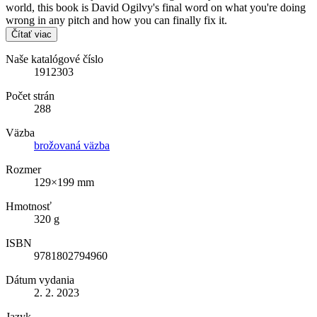
world, this book is David Ogilvy's final word on what you're doing
wrong in any pitch and how you can finally fix it.
Čítať viac
Naše katalógové číslo
1912303
Počet strán
288
Väzba
brožovaná väzba
Rozmer
129×199 mm
Hmotnosť
320 g
ISBN
9781802794960
Dátum vydania
2. 2. 2023
Jazyk