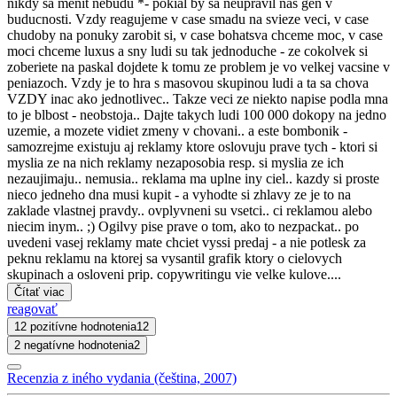
nikdy sa menit nebudu *- pokial by sa neupravil nas gen v
buducnosti. Vzdy reagujeme v case smadu na svieze veci, v case
chudoby na ponuky zarobit si, v case bohatsva chceme moc, v case
moci chceme luxus a sny ludi su tak jednoduche - ze cokolvek si
zoberiete na paskal dojdete k tomu ze problem je vo velkej vacsine v
peniazoch. Vzdy je to hra s masovou skupinou ludi a ta sa chova
VZDY inac ako jednotlivec.. Takze veci ze niekto napise podla mna
to je blbost - neobstoja.. Dajte takych ludi 100 000 dokopy na jedno
uzemie, a mozete vidiet zmeny v chovani.. a este bombonik -
samozrejme existuju aj reklamy ktore oslovuju prave tych - ktori si
myslia ze na nich reklamy nezaposobia resp. si myslia ze ich
nezaujimaju.. nemusia.. reklama ma uplne iny ciel.. kazdy si proste
nieco jedneho dna musi kupit - a vyhodte si zhlavy ze je to na
zaklade vlastnej pravdy.. ovplyvneni su vsetci.. ci reklamou alebo
niecim inym.. ;) Ogilvy pise prave o tom, ako to nezpackat.. po
uvedeni vasej reklamy mate chciet vyssi predaj - a nie potlesk za
peknu reklamu na ktorej sa vysantil grafik ktory o cielovych
skupinach a osloveni prip. copywritingu vie velke kulove....
Čítať viac
reagovať
12 pozitívne hodnotenia
12
2 negatívne hodnotenia
2
Recenzia z iného vydania (čeština, 2007)