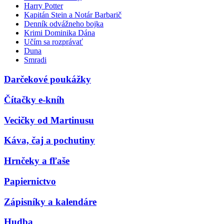
Harry Potter
Kapitán Stein a Notár Barbarič
Denník odvážneho bojka
Krimi Dominika Dána
Učím sa rozprávať
Duna
Smradi
Darčekové poukážky
Čítačky e-kníh
Vecičky od Martinusu
Káva, čaj a pochutiny
Hrnčeky a fľaše
Papiernictvo
Zápisníky a kalendáre
Hudba