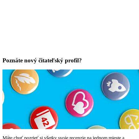
Poznáte nový čitateľský profil?
Máte chuť pozrieť si všetky svoje recenzie na jednom mieste a