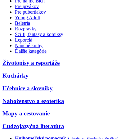
Pre najmenších
Pre prvákov
Pre pubertiakov
Young Adult
Beletria
Rozprávky
Sci-fi, fantasy a komiksy
Leporelá
Náučné knihy
Ďalšie kategórie
Životopisy a reportáže
Kuchárky
Učebnice a slovníky
Náboženstvo a ezoterika
Mapy a cestovanie
Cudzojazyčná literatúra
Knihomoľský pomocník
Spýtajte sa Sherlocka, čo čítať