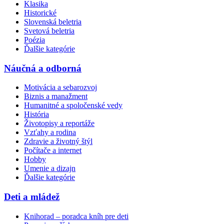
Klasika
Historické
Slovenská beletria
Svetová beletria
Poézia
Ďalšie kategórie
Náučná a odborná
Motivácia a sebarozvoj
Biznis a manažment
Humanitné a spoločenské vedy
História
Životopisy a reportáže
Vzťahy a rodina
Zdravie a životný štýl
Počítače a internet
Hobby
Umenie a dizajn
Ďalšie kategórie
Deti a mládež
Knihorad – poradca kníh pre deti