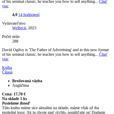
of his seminal classic, he teaches you how to sell anything...
Čítať
viac
4,9
14 hodnotení
Vydavateľstvo
Welbeck
, 2023
Počet strán
288
David Ogilvy is 'The Father of Advertising' and in this new format
of his seminal classic, he teaches you how to sell anything...
Čítať
viac
Kniha
Čítaná
Brožovaná väzba
Angličtina
Cena:
17,70 €
Na sklade 1 ks
Posielame ihneď
Túto knihu máme síce aktuálne na sklade, máme však už iba
posledné kusy. Ak ju chcete mať rýchlo, ponáhľajte sa! Dodanie