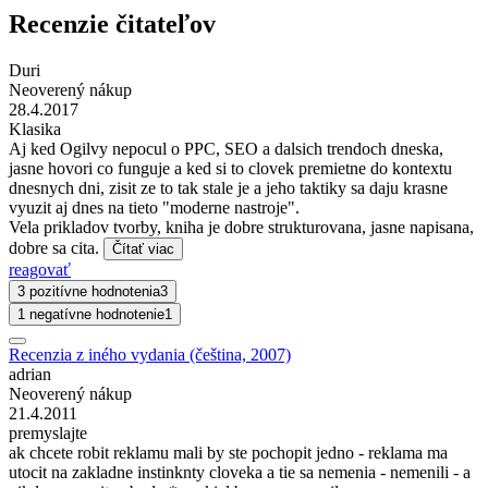
Recenzie čitateľov
Duri
Neoverený nákup
28.4.2017
Klasika
Aj ked Ogilvy nepocul o PPC, SEO a dalsich trendoch dneska,
jasne hovori co funguje a ked si to clovek premietne do kontextu
dnesnych dni, zisit ze to tak stale je a jeho taktiky sa daju krasne
vyuzit aj dnes na tieto "moderne nastroje".
Vela prikladov tvorby, kniha je dobre strukturovana, jasne napisana,
dobre sa cita.
Čítať viac
reagovať
3 pozitívne hodnotenia
3
1 negatívne hodnotenie
1
Recenzia z iného vydania (čeština, 2007)
adrian
Neoverený nákup
21.4.2011
premyslajte
ak chcete robit reklamu mali by ste pochopit jedno - reklama ma
utocit na zakladne instinknty cloveka a tie sa nemenia - nemenili - a