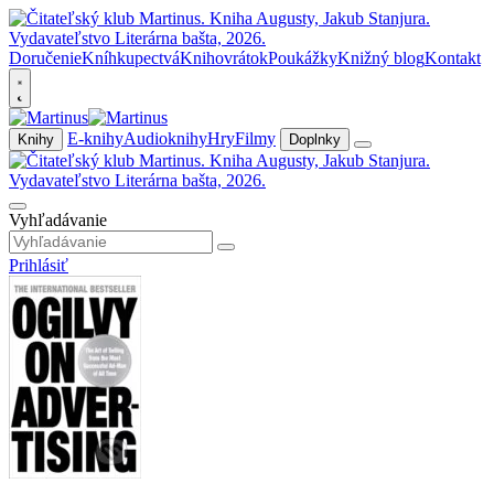
Doručenie
Kníhkupectvá
Knihovrátok
Poukážky
Knižný blog
Kontakt
E-knihy
Audioknihy
Hry
Filmy
Knihy
Doplnky
Vyhľadávanie
Prihlásiť