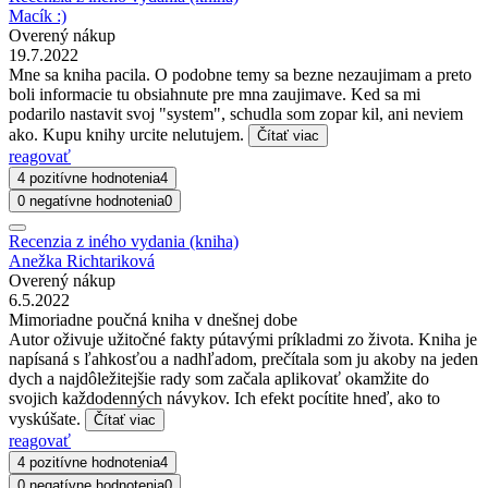
Macík :)
Overený nákup
19.7.2022
Mne sa kniha pacila. O podobne temy sa bezne nezaujimam a preto
boli informacie tu obsiahnute pre mna zaujimave. Ked sa mi
podarilo nastavit svoj "system", schudla som zopar kil, ani neviem
ako. Kupu knihy urcite nelutujem.
Čítať viac
reagovať
4 pozitívne hodnotenia
4
0 negatívne hodnotenia
0
Recenzia z iného vydania (kniha)
Anežka Richtariková
Overený nákup
6.5.2022
Mimoriadne poučná kniha v dnešnej dobe
Autor oživuje užitočné fakty pútavými príkladmi zo života. Kniha je
napísaná s ľahkosťou a nadhľadom, prečítala som ju akoby na jeden
dych a najdôležitejšie rady som začala aplikovať okamžite do
svojich každodenných návykov. Ich efekt pocítite hneď, ako to
vyskúšate.
Čítať viac
reagovať
4 pozitívne hodnotenia
4
0 negatívne hodnotenia
0