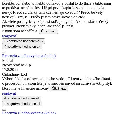
korektúrou, alebo to niekto odflákol, a poslal to do tlače a takto nám
to predáva, nemám slov. Už pri prvej kapitole som na to nemala
nervy. Prečo sú čiarky tam kde nemajú čo robiť? Prečo tie vety
nedávajú zmysel. Prečo je tam české slovo vo vete?
Ak viete po anglicky, kúpte si radšej originál. Ak nie, skúste český
preklad. Neviem aký je ten, ale snáď je lepší.
Knihu som nedočítala.
Čítať viac
reagovať
15 pozitívne hodnotenia
15
7 negatívne hodnotenia
7
Recenzia z iného vydania (kniha)
Michal
Neoverený nákup
17.8.2022
Cirkadiany kod
Výborná kniha od svetoznameho vedca. Okrem zaujímavého čítania
o procesoch v našom tele je to zároveň návod na zdravš životný štýl,
ktorý nie je finančne náročný
Čítať viac
reagovať
4 pozitívne hodnotenia
4
1 negatívne hodnotenie
1
Recenzia z iného vydania (kniha)