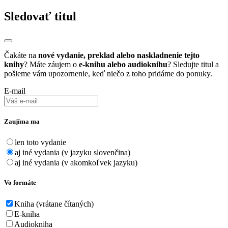
Sledovať titul
Čakáte na
nové vydanie, preklad alebo naskladnenie tejto
knihy
? Máte záujem o
e-knihu alebo audioknihu
? Sledujte titul a
pošleme vám upozornenie, keď niečo z toho pridáme do ponuky.
E-mail
Zaujíma ma
len toto vydanie
aj iné vydania (v jazyku slovenčina)
aj iné vydania (v akomkoľvek jazyku)
Vo formáte
Kniha (vrátane čítaných)
E-kniha
Audiokniha