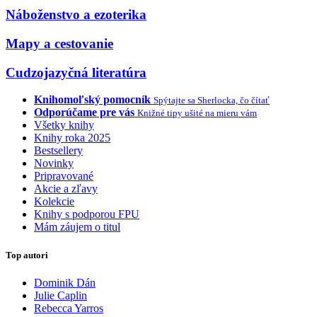
Náboženstvo a ezoterika
Mapy a cestovanie
Cudzojazyčná literatúra
Knihomoľský pomocník
Spýtajte sa Sherlocka, čo čítať
Odporúčame pre vás
Knižné tipy ušité na mieru vám
Všetky knihy
Knihy roka 2025
Bestsellery
Novinky
Pripravované
Akcie a zľavy
Kolekcie
Knihy s podporou FPU
Mám záujem o titul
Top autori
Dominik Dán
Julie Caplin
Rebecca Yarros