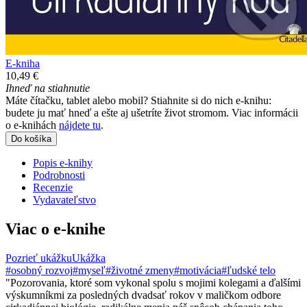
E-kniha
10,49 €
Ihneď na stiahnutie
Máte čítačku, tablet alebo mobil? Stiahnite si do nich e-knihu:
budete ju mať hneď a ešte aj ušetríte život stromom. Viac informácii
o e-knihách
nájdete tu
.
Do košíka
Popis e-knihy
Podrobnosti
Recenzie
Vydavateľstvo
Viac o e-knihe
Pozrieť ukážku
Ukážka
#osobný rozvoj
#myseľ
#životné zmeny
#motivácia
#ľudské telo
"Pozorovania, ktoré som vykonal spolu s mojimi kolegami a ďalšími
výskumníkmi za posledných dvadsať rokov v maličkom odbore