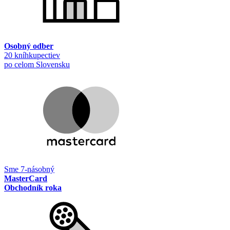
Osobný odber
20 kníhkupectiev
po celom Slovensku
Sme 7-násobný
MasterCard
Obchodník roka