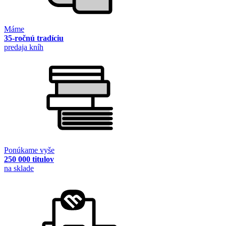
Máme
35-ročnú tradíciu
predaja kníh
Ponúkame vyše
250 000 titulov
na sklade