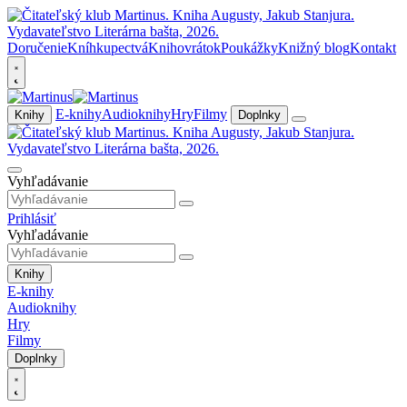
Doručenie
Kníhkupectvá
Knihovrátok
Poukážky
Knižný blog
Kontakt
E-knihy
Audioknihy
Hry
Filmy
Knihy
Doplnky
Vyhľadávanie
Prihlásiť
Vyhľadávanie
Knihy
E-knihy
Audioknihy
Hry
Filmy
Doplnky