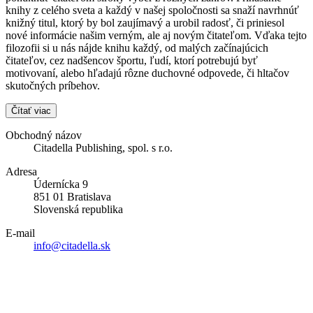
knihy z celého sveta a každý v našej spoločnosti sa snaží navrhnúť
knižný titul, ktorý by bol zaujímavý a urobil radosť, či priniesol
nové informácie našim verným, ale aj novým čitateľom. Vďaka tejto
filozofii si u nás nájde knihu každý, od malých začínajúcich
čitateľov, cez nadšencov športu, ľudí, ktorí potrebujú byť
motivovaní, alebo hľadajú rôzne duchovné odpovede, či hltačov
skutočných príbehov.
Čítať viac
Obchodný názov
Citadella Publishing, spol. s r.o.
Adresa
Údernícka 9
851 01 Bratislava
Slovenská republika
E-mail
info@citadella.sk