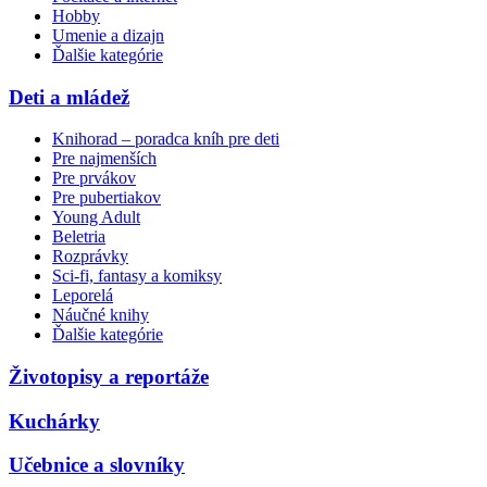
Hobby
Umenie a dizajn
Ďalšie kategórie
Deti a mládež
Knihorad – poradca kníh pre deti
Pre najmenších
Pre prvákov
Pre pubertiakov
Young Adult
Beletria
Rozprávky
Sci-fi, fantasy a komiksy
Leporelá
Náučné knihy
Ďalšie kategórie
Životopisy a reportáže
Kuchárky
Učebnice a slovníky