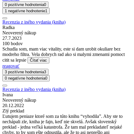
0 pozitívne hodnotenia
0
1 negatívne hodnotenie
1
Recenzia z iného vydania (kniha)
Radka
Neoverený nákup
27.7.2023
100 bodov
Schudla som, mam viac vitality, este si dam urobit okuliare bez
modreho filtra. Vela dobrych rad ako si malymi zmenami pomoct
citit sa lepsie
Čítať viac
reagovať
3 pozitívne hodnotenia
3
0 negatívne hodnotenia
0
Recenzia z iného vydania (kniha)
Ivana
Neoverený nákup
20.12.2022
Zlý preklad
Ľutujem peniaze ktoré som za túto knihu “vyhodila”. Aby ste to
nechápali zle, kniha je fajn, keď nie skvelá. Avšak slovenský
preklad - jedna veľká katastrofa. Že tam mal prekladateľ nejaké
chyby, to by som ešte odpustila, ale že to asi neprešlo ani