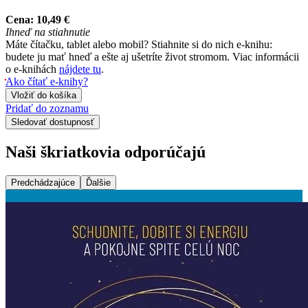
Cena:
10,49 €
Ihneď na stiahnutie
Máte čítačku, tablet alebo mobil? Stiahnite si do nich e-knihu:
budete ju mať hneď a ešte aj ušetríte život stromom. Viac informácii
o e-knihách
nájdete tu
.
Ako čítať e-knihy?
Vložiť do košíka
Pridať do zoznamu
Sledovať dostupnosť
Naši škriatkovia odporúčajú
Predchádzajúce
Ďalšie