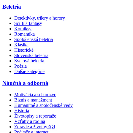
Beletria
Detektívky, trilery a horory
Sci-fi a fantasy
Komiksy
Romantika
Spoločenská beletria
Klasika
Historické
Slovenská beletria
Svetová beletria
Poézia
Ďalšie kategórie
Náučná a odborná
Motivácia a sebarozvoj
Biznis a manažment
Humanitné a spoločenské vedy
História
Životopisy a reportáže
Vzťahy a rodina
Zdravie a životný štýl
Počítače a internet