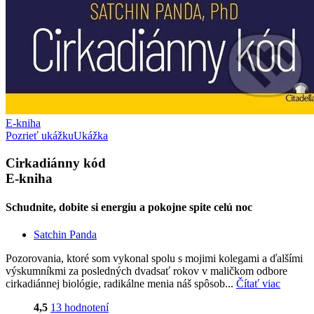
E-kniha
Pozrieť ukážku
Ukážka
Cirkadiánny kód
E-kniha
Schudnite, dobite si energiu a pokojne spite celú noc
Satchin Panda
Pozorovania, ktoré som vykonal spolu s mojimi kolegami a ďalšími
výskumníkmi za posledných dvadsať rokov v maličkom odbore
cirkadiánnej biológie, radikálne menia náš spôsob...
Čítať viac
4,5
13 hodnotení