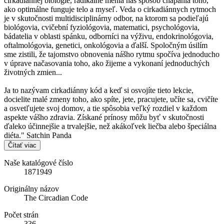
cirkadiánnej biológie, radikálne menia náš spôsob chápania toho,
ako optimálne funguje telo a myseľ. Veda o cirkadiánnych rytmoch
je v skutočnosti multidisciplinárny odbor, na ktorom sa podieľajú
biológovia, cvičební fyziológovia, matematici, psychológovia,
bádatelia v oblasti spánku, odborníci na výživu, endokrinológovia,
oftalmológovia, genetici, onkológovia a ďalší. Spoločným úsilím
sme zistili, že tajomstvo obnovenia nášho rytmu spočíva jednoducho
v úprave načasovania toho, ako žijeme a vykonaní jednoduchých
životných zmien...
Ja to nazývam cirkadiánny kód a keď si osvojíte tieto lekcie,
docielite malé zmeny toho, ako spíte, jete, pracujete, učíte sa, cvičíte
a osvetľujete svoj domov, a tie spôsobia veľký rozdiel v každom
aspekte vášho zdravia. Získané prínosy môžu byť v skutočnosti
ďaleko účinnejšie a trvalejšie, než akákoľvek liečba alebo špeciálna
diéta." Satchin Panda
Čítať viac
Naše katalógové číslo
1871949
Originálny názov
The Circadian Code
Počet strán
336