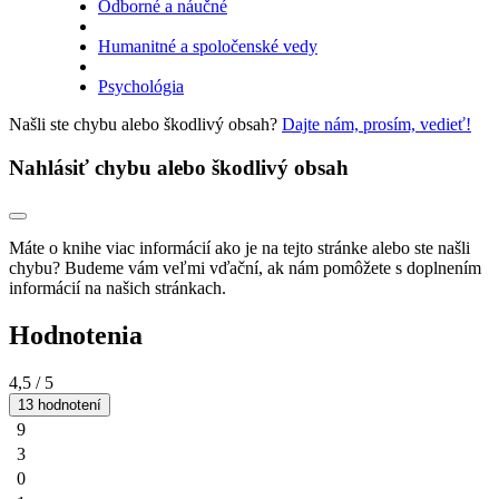
Odborné a náučné
Humanitné a spoločenské vedy
Psychológia
Našli ste chybu alebo škodlivý obsah?
Dajte nám, prosím, vedieť!
Nahlásiť chybu alebo škodlivý obsah
Máte o knihe viac informácií ako je na tejto stránke alebo ste našli
chybu? Budeme vám veľmi vďační, ak nám pomôžete s doplnením
informácií na našich stránkach.
Hodnotenia
4,5
/ 5
13 hodnotení
9
3
0