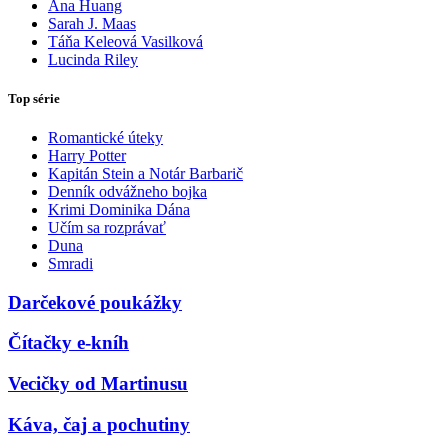
Ana Huang
Sarah J. Maas
Táňa Keleová Vasilková
Lucinda Riley
Top série
Romantické úteky
Harry Potter
Kapitán Stein a Notár Barbarič
Denník odvážneho bojka
Krimi Dominika Dána
Učím sa rozprávať
Duna
Smradi
Darčekové poukážky
Čítačky e-kníh
Vecičky od Martinusu
Káva, čaj a pochutiny