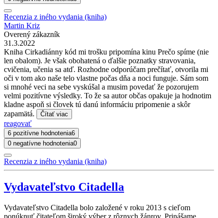
Recenzia z iného vydania (kniha)
Martin Kriz
Overený zákazník
31.3.2022
Kniha Cirkadiánny kód mi trošku pripomína kinu Prečo spíme (nie
len obalom). Je však obohatená o ďalšie poznatky stravovania,
cvičenia, učenia sa atď. Rozhodne odporúčam prečítať, otvorila mi
oči v tom ako naše telo vlastne počas dňa a noci funguje. Sám som
si mnohé veci na sebe vyskúšal a musim povedať že pozorujem
velmi pozitívne výsledky. To že sa autor občas opakuje ja hodnotim
kladne aspoň si človek tú danú informáciu pripomenie a skôr
zapamätá.
Čítať viac
reagovať
6 pozitívne hodnotenia
6
0 negatívne hodnotenia
0
Recenzia z iného vydania (kniha)
Vydavateľstvo Citadella
Vydavateľstvo Citadella bolo založené v roku 2013 s cieľom
ponúknuť čitateľom široký výber z rôznych žánrov. Prinášame