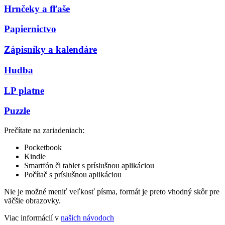
Hrnčeky a fľaše
Papiernictvo
Zápisníky a kalendáre
Hudba
LP platne
Puzzle
Prečítate na zariadeniach:
Pocketbook
Kindle
Smartfón či tablet s príslušnou aplikáciou
Počítač s príslušnou aplikáciou
Nie je možné meniť veľkosť písma, formát je preto vhodný skôr pre
väčšie obrazovky.
Viac informácií v
našich návodoch