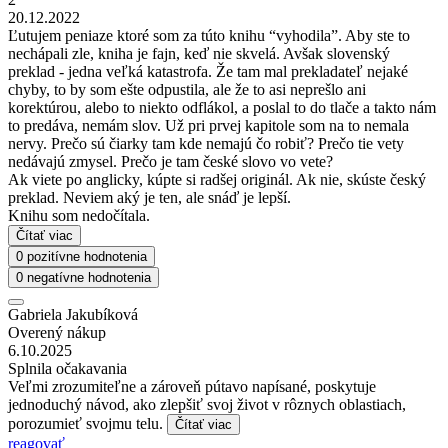
20.12.2022
Ľutujem peniaze ktoré som za túto knihu “vyhodila”. Aby ste to
nechápali zle, kniha je fajn, keď nie skvelá. Avšak slovenský
preklad - jedna veľká katastrofa. Že tam mal prekladateľ nejaké
chyby, to by som ešte odpustila, ale že to asi neprešlo ani
korektúrou, alebo to niekto odflákol, a poslal to do tlače a takto nám
to predáva, nemám slov. Už pri prvej kapitole som na to nemala
nervy. Prečo sú čiarky tam kde nemajú čo robiť? Prečo tie vety
nedávajú zmysel. Prečo je tam české slovo vo vete?
Ak viete po anglicky, kúpte si radšej originál. Ak nie, skúste český
preklad. Neviem aký je ten, ale snáď je lepší.
Knihu som nedočítala.
Čítať viac
0 pozitívne hodnotenia
0 negatívne hodnotenia
Gabriela Jakubíková
Overený nákup
6.10.2025
Splnila očakavania
Veľmi zrozumiteľne a zároveň pútavo napísané, poskytuje
jednoduchý návod, ako zlepšiť svoj život v rôznych oblastiach,
porozumieť svojmu telu.
Čítať viac
reagovať