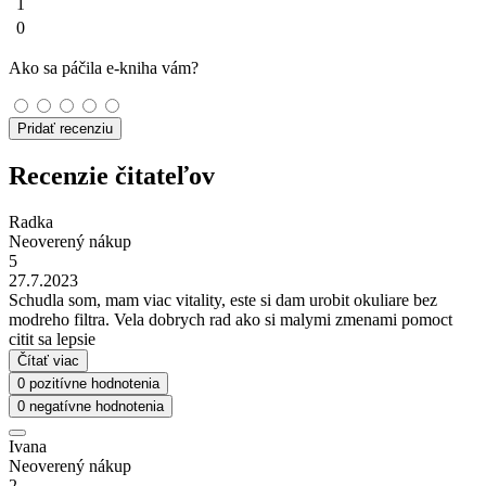
1
0
Ako sa páčila e-kniha vám?
Pridať recenziu
Recenzie čitateľov
Radka
Neoverený nákup
5
27.7.2023
Schudla som, mam viac vitality, este si dam urobit okuliare bez
modreho filtra. Vela dobrych rad ako si malymi zmenami pomoct
citit sa lepsie
Čítať viac
0 pozitívne hodnotenia
0 negatívne hodnotenia
Ivana
Neoverený nákup
2