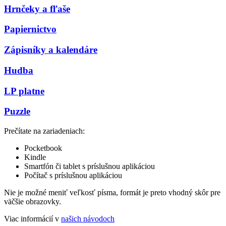
Hrnčeky a fľaše
Papiernictvo
Zápisníky a kalendáre
Hudba
LP platne
Puzzle
Prečítate na zariadeniach:
Pocketbook
Kindle
Smartfón či tablet s príslušnou aplikáciou
Počítač s príslušnou aplikáciou
Nie je možné meniť veľkosť písma, formát je preto vhodný skôr pre
väčšie obrazovky.
Viac informácií v
našich návodoch