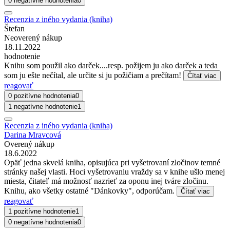
0 negatívne hodnotenia
0
Recenzia z iného vydania (kniha)
Štefan
Neoverený nákup
18.11.2022
hodnotenie
Knihu som použil ako darček....resp. požijem ju ako darček a teda
som ju ešte nečítal, ale určite si ju požičiam a prečítam!
Čítať viac
reagovať
0 pozitívne hodnotenia
0
1 negatívne hodnotenie
1
Recenzia z iného vydania (kniha)
Darina Mravcová
Overený nákup
18.6.2022
Opäť jedna skvelá kniha, opisujúca pri vyšetrovaní zločinov temné
stránky našej vlasti. Hoci vyšetrovaniu vraždy sa v knihe ušlo menej
miesta, čitateľ má možnosť nazrieť za oponu inej tváre zločinu.
Knihu, ako všetky ostatné "Dánkovky", odporúčam.
Čítať viac
reagovať
1 pozitívne hodnotenie
1
0 negatívne hodnotenia
0