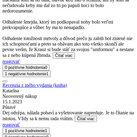
nečudovala keby mu dal zo tri po papuli hoci to bolo
nedorozumenie.
Odhalenie šmejda, ktorý im podkopaval nohy bolo veľmi
prekvapujúce a vôbec by ma to nenapadlo.
Odhalenie totožnosti mrtvoly a dôvod prečo ju zabili bol zistené nie
ich schopnosťami a preto sa obávam ako toto všetko skončí ale
pevne verím, že Krauz si bude stáť za svojou "uniformou" a nestane
sa z neho kúpená žbrnda.
Čítať viac
reagovať
0 pozitívne hodnotenia
0
1 negatívne hodnotenie
1
Recenzia z iného vydania (kniha)
Katarína
Neoverený nákup
15.1.2023
Pútavé
Dej odsýpa, nálada pobaví a vyšetrovanie napreduje. Je to čítanie na
istotou. Vždy sa k nemu rada vrátim.
Čítať viac
reagovať
1 pozitívne hodnotenie
1