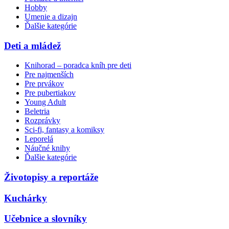
Hobby
Umenie a dizajn
Ďalšie kategórie
Deti a mládež
Knihorad – poradca kníh pre deti
Pre najmenších
Pre prvákov
Pre pubertiakov
Young Adult
Beletria
Rozprávky
Sci-fi, fantasy a komiksy
Leporelá
Náučné knihy
Ďalšie kategórie
Životopisy a reportáže
Kuchárky
Učebnice a slovníky