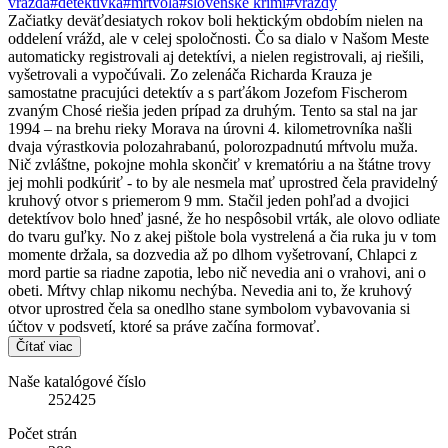
vražda
#detektívka
#mŕtvola
#slovenské krimi
#vraždy
Začiatky deväťdesiatych rokov boli hektickým obdobím nielen na
oddelení vrážd, ale v celej spoločnosti. Čo sa dialo v Našom Meste
automaticky registrovali aj detektívi, a nielen registrovali, aj riešili,
vyšetrovali a vypočúvali. Zo zelenáča Richarda Krauza je
samostatne pracujúci detektív a s parťákom Jozefom Fischerom
zvaným Chosé riešia jeden prípad za druhým. Tento sa stal na jar
1994 ‒ na brehu rieky Morava na úrovni 4. kilometrovníka našli
dvaja výrastkovia polozahrabanú, polorozpadnutú mŕtvolu muža.
Nič zvláštne, pokojne mohla skončiť v krematóriu a na štátne trovy
jej mohli podkúriť - to by ale nesmela mať uprostred čela pravidelný
kruhový otvor s priemerom 9 mm. Stačil jeden pohľad a dvojici
detektívov bolo hneď jasné, že ho nespôsobil vrták, ale olovo odliate
do tvaru guľky. No z akej pištole bola vystrelená a čia ruka ju v tom
momente držala, sa dozvedia až po dlhom vyšetrovaní, Chlapci z
mord partie sa riadne zapotia, lebo nič nevedia ani o vrahovi, ani o
obeti. Mŕtvy chlap nikomu nechýba. Nevedia ani to, že kruhový
otvor uprostred čela sa onedlho stane symbolom vybavovania si
účtov v podsvetí, ktoré sa práve začína formovať.
Čítať viac
Naše katalógové číslo
252425
Počet strán