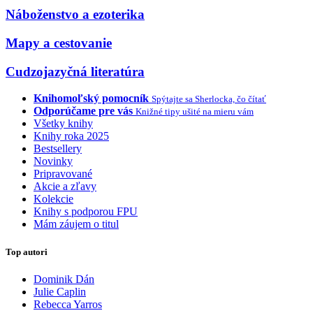
Náboženstvo a ezoterika
Mapy a cestovanie
Cudzojazyčná literatúra
Knihomoľský pomocník
Spýtajte sa Sherlocka, čo čítať
Odporúčame pre vás
Knižné tipy ušité na mieru vám
Všetky knihy
Knihy roka 2025
Bestsellery
Novinky
Pripravované
Akcie a zľavy
Kolekcie
Knihy s podporou FPU
Mám záujem o titul
Top autori
Dominik Dán
Julie Caplin
Rebecca Yarros