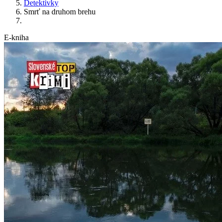
Detektívky
Smrť na druhom brehu
E-kniha