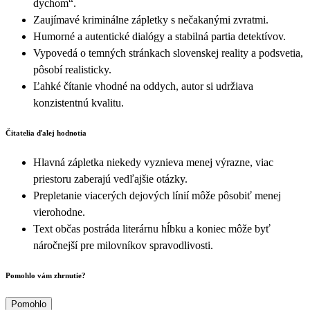
dychom“.
Zaujímavé kriminálne zápletky s nečakanými zvratmi.
Humorné a autentické dialógy a stabilná partia detektívov.
Vypovedá o temných stránkach slovenskej reality a podsvetia,
pôsobí realisticky.
Ľahké čítanie vhodné na oddych, autor si udržiava
konzistentnú kvalitu.
Čitatelia ďalej hodnotia
Hlavná zápletka niekedy vyznieva menej výrazne, viac
priestoru zaberajú vedľajšie otázky.
Prepletanie viacerých dejových línií môže pôsobiť menej
vierohodne.
Text občas postráda literárnu hĺbku a koniec môže byť
náročnejší pre milovníkov spravodlivosti.
Pomohlo vám zhrnutie?
Pomohlo