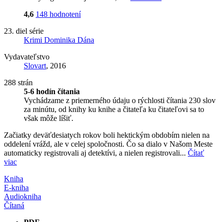
4,6
148 hodnotení
23. diel série
Krimi Dominika Dána
Vydavateľstvo
Slovart
, 2016
288 strán
5-6 hodín čítania
Vychádzame z priemerného údaju o rýchlosti čítania 230 slov
za minútu, od knihy ku knihe a čitateľa ku čitateľovi sa to
však môže líšiť.
Začiatky deväťdesiatych rokov boli hektickým obdobím nielen na
oddelení vrážd, ale v celej spoločnosti. Čo sa dialo v Našom Meste
automaticky registrovali aj detektívi, a nielen registrovali...
Čítať
viac
Kniha
E-kniha
Audiokniha
Čítaná