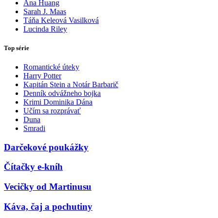
Ana Huang
Sarah J. Maas
Táňa Keleová Vasilková
Lucinda Riley
Top série
Romantické úteky
Harry Potter
Kapitán Stein a Notár Barbarič
Denník odvážneho bojka
Krimi Dominika Dána
Učím sa rozprávať
Duna
Smradi
Darčekové poukážky
Čítačky e-kníh
Vecičky od Martinusu
Káva, čaj a pochutiny