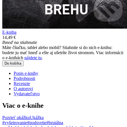
E-kniha
14,49 €
Ihneď na stiahnutie
Máte čítačku, tablet alebo mobil? Stiahnite si do nich e-knihu:
budete ju mať hneď a ešte aj ušetríte život stromom. Viac informácii
o e-knihách
nájdete tu
.
Do košíka
Popis e-knihy
Podrobnosti
Recenzie
O autorovi
Vydavateľstvo
Viac o e-knihe
Pozrieť ukážku
Ukážka
#vyšetrovanie
#podsvetie
#brutálna