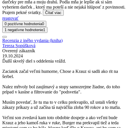
darčeky pre mňa a moju drahú. Podla mňa je lepšie ak si sám
vyberiem darček , ktorý ma poteší a nie nejaká hlúposť z povinnosti.
Prajem pekné sviatky.
Čítať viac
reagovať
0 pozitívne hodnotenia
0
1 negatívne hodnotenie
1
Recenzia z iného vydania (kniha)
Tereza Sopúšková
Overený zákazník
19.10.2024
Ďalší skvelý diel s oddelenia vrážd.
Zaciatok začal veľmi humorne, Chose a Krauz si sadli ako rit na
šerbel.
Nalez mŕtvoly bol zaujímavý a stopy samozrejme žiadne, do toho
prípad v kasíne a filtrovanie do "podsvetia".
Musím povedať, že tu ma to v celku prekvapilo, už ustali všetky
zákazy príkazy a už začína tá najväčšia zloba 90 rokov a to mafia.
Veľmi son zvedavá kam toto obdobie dospeje a ako veľmi bude
Krauz a jeho kamoš ruka v ruke, Burger ma prekvapil tiež a teda
miestami som sa ho bála, hlavne keď išlo o Krauza, ani by som sa