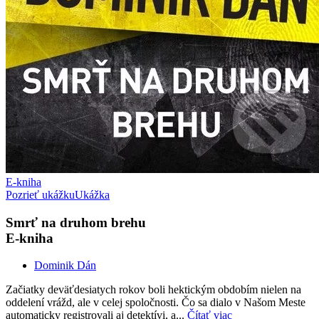
E-kniha
Pozrieť ukážku
Ukážka
Smrť na druhom brehu
E-kniha
Dominik Dán
Začiatky deväťdesiatych rokov boli hektickým obdobím nielen na
oddelení vrážd, ale v celej spoločnosti. Čo sa dialo v Našom Meste
automaticky registrovali aj detektívi, a...
Čítať viac