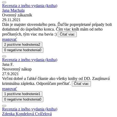
Recenzia z iného vydania (kniha)
Jana Machala
Overený zákazník
29.11.2021
Dán je majster slovenského pera. Ďaľšie poprepletané prípady boli
dotiahnuté do úspešného konca. Čím viac kníh mám od neho
prečítaných, tým viac ma bavia :)
Čítať viac
reagovať
2 pozitívne hodnotenia
2
0 negatívne hodnotenia
0
Recenzia z iného vydania (kniha)
Jana F.
Neoverený nákup
27.9.2021
Veľmi dobré a ľahké čítanie ako všetky knihy od DD. Zaujímavá
kriminálna zápletka. Odporúčam prečítať.
Čítať viac
reagovať
1 pozitívne hodnotenie
1
0 negatívne hodnotenia
0
Recenzia z iného vydania (kniha)
Zdenka Kondelová Cvíčelová