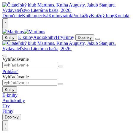
Doručenie
Kníhkupectvá
Knihovrátok
Poukážky
Knižný blog
Kontakt
E-knihy
Audioknihy
Hry
Filmy
Knihy
Doplnky
Vyhľadávanie
Prihlásiť
Vyhľadávanie
Knihy
E-knihy
Audioknihy
Hry
Filmy
Doplnky