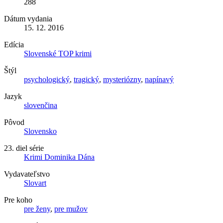
288
Dátum vydania
15. 12. 2016
Edícia
Slovenské TOP krimi
Štýl
psychologický
,
tragický
,
mysteriózny
,
napínavý
Jazyk
slovenčina
Pôvod
Slovensko
23. diel série
Krimi Dominika Dána
Vydavateľstvo
Slovart
Pre koho
pre ženy
,
pre mužov