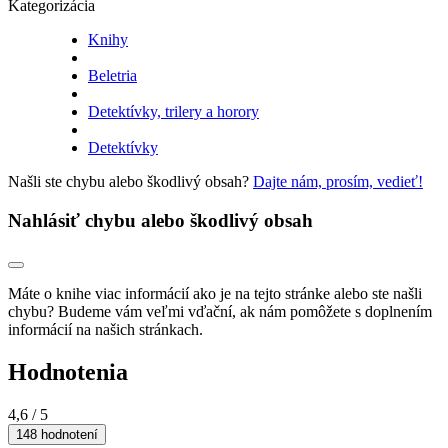
Kategorizácia
Knihy
Beletria
Detektívky, trilery a horory
Detektívky
Našli ste chybu alebo škodlivý obsah?
Dajte nám, prosím, vedieť!
Nahlásiť chybu alebo škodlivý obsah
Máte o knihe viac informácií ako je na tejto stránke alebo ste našli
chybu? Budeme vám veľmi vďační, ak nám pomôžete s doplnením
informácií na našich stránkach.
Hodnotenia
4,6
/ 5
148 hodnotení