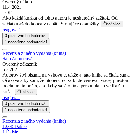
Overený nákup
11.4.2021
TOP
Ako každá knižka od tohto autora je neskutočný zážitok. Od
začiatku až do konca v napätí. Strhujúce okamžiky.
Čítať viac
reagovať
0 pozitívne hodnotenia
0
1 negatívne hodnotenie
1
Recenzia z iného vydania (kniha)
Sára Adamcová
Overený zákazník
5.2.2021
Autorov štýl písania mi vyhovuje, takže aj táto kniha sa čítala sama.
Očakávala by som, že utopencovi sa bude venovať viacej priestoru,
trochu mi to prišlo, ako keby sa táto línia presunula na vedľajšiu
koľaj.
Čítať viac
reagovať
0 pozitívne hodnotenia
0
1 negatívne hodnotenie
1
Recenzia z iného vydania (kniha)
1
2
3
4
5
Ďalšie
1
Ďalšie