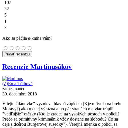
107
32
5
1
3
Ako sa páčila e-kniha vám?
Pridať recenziu
Recenzie Martinusákov
(Z)Ema Tóthová
zamestnanec
30. decembra 2018
V tejto "dánovke" vyznieva hlavná zápletka (Kje mŕtvola na brehu
Moravy?) ako menej výrazná a po pár stranách ma viac trápili
"vedľajšie" otázky (Kto je zradca na vysokých postoch v polícii?
Prečo sa primitívny kriminálnik vždy dostane na slobodu? Čo sa
deje s dcérou Burgerovej susedky?). Verejná mienka o polícii sa