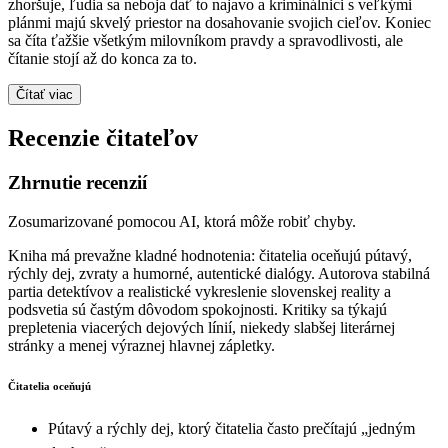
zhoršuje, ľudia sa neboja dať to najavo a kriminálnici s veľkými
plánmi majú skvelý priestor na dosahovanie svojich cieľov. Koniec
sa číta ťažšie všetkým milovníkom pravdy a spravodlivosti, ale
čítanie stojí až do konca za to.
Čítať viac
Recenzie čitateľov
Zhrnutie recenzií
Zosumarizované pomocou AI, ktorá môže robiť chyby.
Kniha má prevažne kladné hodnotenia: čitatelia oceňujú pútavý,
rýchly dej, zvraty a humorné, autentické dialógy. Autorova stabilná
partia detektívov a realistické vykreslenie slovenskej reality a
podsvetia sú častým dôvodom spokojnosti. Kritiky sa týkajú
prepletenia viacerých dejových línií, niekedy slabšej literárnej
stránky a menej výraznej hlavnej zápletky.
Čitatelia oceňujú
Pútavý a rýchly dej, ktorý čitatelia často prečítajú „jedným