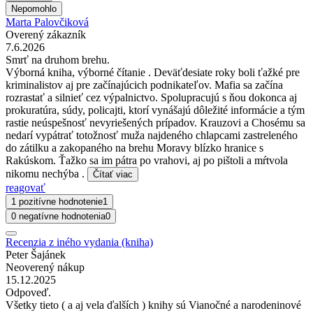
Nepomohlo
Marta Palovčiková
Overený zákazník
7.6.2026
Smrť na druhom brehu.
Výborná kniha, výborné čítanie . Deväťdesiate roky boli ťažké pre
kriminalistov aj pre začínajúcich podnikateľov. Mafia sa začína
rozrastať a silnieť cez výpalnictvo. Spolupracujú s ňou dokonca aj
prokuratúra, súdy, policajti, ktorí vynášajú dôležité informácie a tým
rastie neúspešnosť nevyriešených prípadov. Krauzovi a Chosému sa
nedarí vypátrať totožnosť muža najdeného chlapcami zastreleného
do zátilku a zakopaného na brehu Moravy blízko hranice s
Rakúskom. Ťažko sa im pátra po vrahovi, aj po pištoli a mŕtvola
nikomu nechýba .
Čítať viac
reagovať
1 pozitívne hodnotenie
1
0 negatívne hodnotenia
0
Recenzia z iného vydania (kniha)
Peter Šajánek
Neoverený nákup
15.12.2025
Odpoveď.
Všetky tieto ( a aj vela ďalších ) knihy sú Vianočné a narodeninové