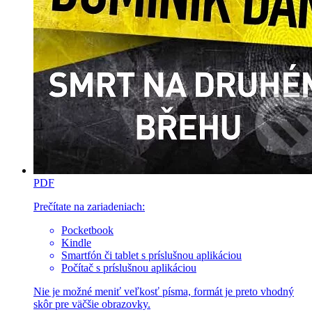
PDF
Prečítate na zariadeniach:
Pocketbook
Kindle
Smartfón či tablet s príslušnou aplikáciou
Počítač s príslušnou aplikáciou
Nie je možné meniť veľkosť písma, formát je preto vhodný
skôr pre väčšie obrazovky.