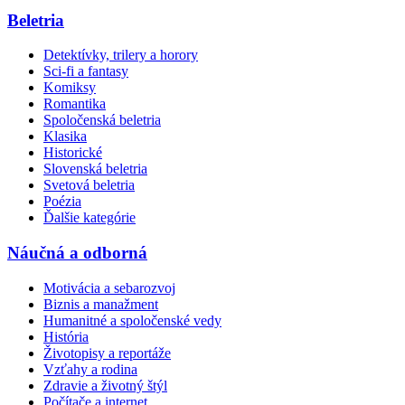
Beletria
Detektívky, trilery a horory
Sci-fi a fantasy
Komiksy
Romantika
Spoločenská beletria
Klasika
Historické
Slovenská beletria
Svetová beletria
Poézia
Ďalšie kategórie
Náučná a odborná
Motivácia a sebarozvoj
Biznis a manažment
Humanitné a spoločenské vedy
História
Životopisy a reportáže
Vzťahy a rodina
Zdravie a životný štýl
Počítače a internet