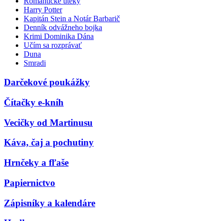
Romantické úteky
Harry Potter
Kapitán Stein a Notár Barbarič
Denník odvážneho bojka
Krimi Dominika Dána
Učím sa rozprávať
Duna
Smradi
Darčekové poukážky
Čítačky e-kníh
Vecičky od Martinusu
Káva, čaj a pochutiny
Hrnčeky a fľaše
Papiernictvo
Zápisníky a kalendáre