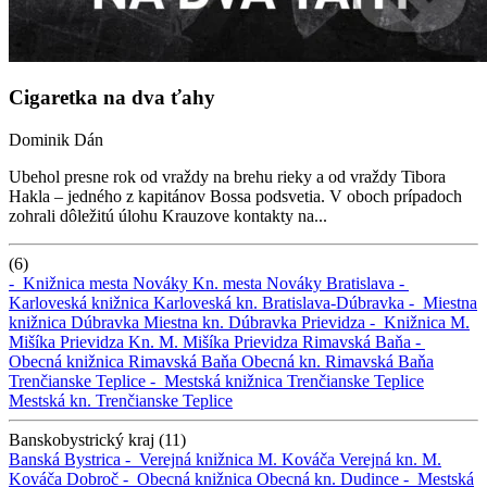
Cigaretka na dva ťahy
Dominik Dán
Ubehol presne rok od vraždy na brehu rieky a od vraždy Tibora
Hakla – jedného z kapitánov Bossa podsvetia. V oboch prípadoch
zohrali dôležitú úlohu Krauzove kontakty na...
(6)
-
Knižnica mesta Nováky
Kn. mesta Nováky
Bratislava -
Karloveská knižnica
Karloveská kn.
Bratislava-Dúbravka -
Miestna
knižnica Dúbravka
Miestna kn. Dúbravka
Prievidza -
Knižnica M.
Mišíka Prievidza
Kn. M. Mišíka Prievidza
Rimavská Baňa -
Obecná knižnica Rimavská Baňa
Obecná kn. Rimavská Baňa
Trenčianske Teplice -
Mestská knižnica Trenčianske Teplice
Mestská kn. Trenčianske Teplice
Banskobystrický kraj (11)
Banská Bystrica -
Verejná knižnica M. Kováča
Verejná kn. M.
Kováča
Dobroč -
Obecná knižnica
Obecná kn.
Dudince -
Mestská