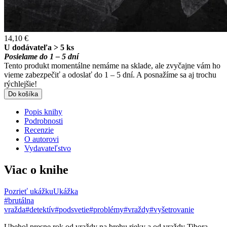
14,10 €
U dodávateľa > 5 ks
Posielame do 1 – 5 dní
Tento produkt momentálne nemáme na sklade, ale zvyčajne vám ho
vieme zabezpečiť a odoslať do 1 – 5 dní. A posnažíme sa aj trochu
rýchlejšie!
Do košíka
Popis knihy
Podrobnosti
Recenzie
O autorovi
Vydavateľstvo
Viac o knihe
Pozrieť ukážku
Ukážka
#brutálna
vražda
#detektív
#podsvetie
#problémy
#vraždy
#vyšetrovanie
Ubehol presne rok od vraždy na brehu rieky a od vraždy Tibora