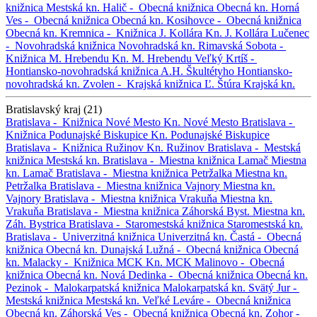
knižnica
Mestská kn.
Halič -
Obecná knižnica
Obecná kn.
Horná
Ves -
Obecná knižnica
Obecná kn.
Kosihovce -
Obecná knižnica
Obecná kn.
Kremnica -
Knižnica J. Kollára
Kn. J. Kollára
Lučenec
-
Novohradská knižnica
Novohradská kn.
Rimavská Sobota -
Knižnica M. Hrebendu
Kn. M. Hrebendu
Veľký Krtíš -
Hontiansko-novohradská knižnica A.H. Škultétyho
Hontiansko-
novohradská kn.
Zvolen -
Krajská knižnica Ľ. Štúra
Krajská kn.
Bratislavský kraj (21)
Bratislava -
Knižnica Nové Mesto
Kn. Nové Mesto
Bratislava -
Knižnica Podunajské Biskupice
Kn. Podunajské Biskupice
Bratislava -
Knižnica Ružinov
Kn. Ružinov
Bratislava -
Mestská
knižnica
Mestská kn.
Bratislava -
Miestna knižnica Lamač
Miestna
kn. Lamač
Bratislava -
Miestna knižnica Petržalka
Miestna kn.
Petržalka
Bratislava -
Miestna knižnica Vajnory
Miestna kn.
Vajnory
Bratislava -
Miestna knižnica Vrakuňa
Miestna kn.
Vrakuňa
Bratislava -
Miestna knižnica Záhorská Byst.
Miestna kn.
Záh. Bystrica
Bratislava -
Staromestská knižnica
Staromestská kn.
Bratislava -
Univerzitná knižnica
Univerzitná kn.
Častá -
Obecná
knižnica
Obecná kn.
Dunajská Lužná -
Obecná knižnica
Obecná
kn.
Malacky -
Knižnica MCK
Kn. MCK
Malinovo -
Obecná
knižnica
Obecná kn.
Nová Dedinka -
Obecná knižnica
Obecná kn.
Pezinok -
Malokarpatská knižnica
Malokarpatská kn.
Svätý Jur -
Mestská knižnica
Mestská kn.
Veľké Leváre -
Obecná knižnica
Obecná kn.
Záhorská Ves -
Obecná knižnica
Obecná kn.
Zohor -