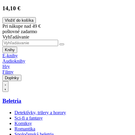
14,10 €
Vložiť do košíka
Pri nákupe nad 49 €
poštovné zadarmo
Vyhľadávanie
Knihy
E-knihy
Audioknihy
Hry
Filmy
Doplnky
Beletria
Detektívky, trilery a horory
Sci-fi a fantasy
Komiksy
Romantika
Spoločenská beletria