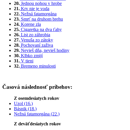
20.
Jednou nohou v hrobe
21.
Krv nie je voda
22.
Nežná fatamorgána
23.
Smrť na druhom brehu
24.
Korene zla
25.
Cigaretka na dva ťahy
26.
List zo záhrobia
27.
Venuša zo zátoky
28.
Pochovaní zaživa
29.
Nevieš dňa, nevieš hodiny
30.
Klbko zmijí
31.
V tieni
32.
Bremeno minulosti
Časová následnosť príbehov:
Z osemdesiatych rokov
Uzol (16.)
Básnik (18.)
Nežná fatamorgána (22.)
Z deväťdesiatych rokov