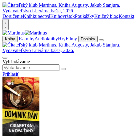
Doručenie
Kníhkupectvá
Knihovrátok
Poukážky
Knižný blog
Kontakt
E-knihy
Audioknihy
Hry
Filmy
Knihy
Doplnky
Vyhľadávanie
Prihlásiť