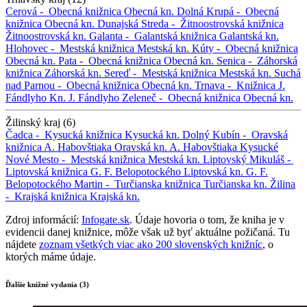
Cerová -
Obecná knižnica
Obecná kn.
Dolná Krupá -
Obecná
knižnica
Obecná kn.
Dunajská Streda -
Žitnoostrovská knižnica
Žitnoostrovská kn.
Galanta -
Galantská knižnica
Galantská kn.
Hlohovec -
Mestská knižnica
Mestská kn.
Kúty -
Obecná knižnica
Obecná kn.
Pata -
Obecná knižnica
Obecná kn.
Senica -
Záhorská
knižnica
Záhorská kn.
Sereď -
Mestská knižnica
Mestská kn.
Suchá
nad Parnou -
Obecná knižnica
Obecná kn.
Trnava -
Knižnica J.
Fándlyho
Kn. J. Fándlyho
Zeleneč -
Obecná knižnica
Obecná kn.
Žilinský kraj (6)
Čadca -
Kysucká knižnica
Kysucká kn.
Dolný Kubín -
Oravská
knižnica A. Habovštiaka
Oravská kn. A. Habovštiaka
Kysucké
Nové Mesto -
Mestská knižnica
Mestská kn.
Liptovský Mikuláš -
Liptovská knižnica G. F. Belopotockého
Liptovská kn. G. F.
Belopotockého
Martin -
Turčianska knižnica
Turčianska kn.
Žilina
-
Krajská knižnica
Krajská kn.
Zdroj informácií:
Infogate.sk
. Údaje hovoria o tom, že kniha je v
evidencii danej knižnice, môže však už byť aktuálne požičaná. Tu
nájdete
zoznam všetkých viac ako 200 slovenských knižníc
, o
ktorých máme údaje.
Ďalšie knižné vydania (3)