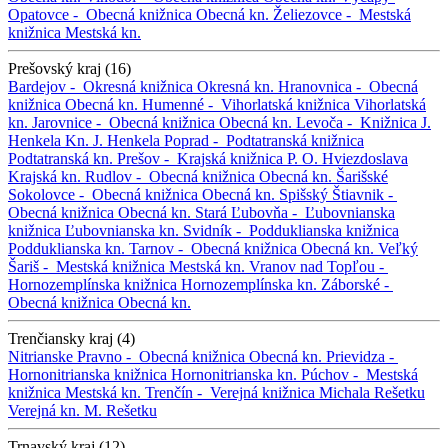
Opatovce -
Obecná knižnica
Obecná kn.
Želiezovce -
Mestská
knižnica
Mestská kn.
Prešovský kraj (16)
Bardejov -
Okresná knižnica
Okresná kn.
Hranovnica -
Obecná
knižnica
Obecná kn.
Humenné -
Vihorlatská knižnica
Vihorlatská
kn.
Jarovnice -
Obecná knižnica
Obecná kn.
Levoča -
Knižnica J.
Henkela
Kn. J. Henkela
Poprad -
Podtatranská knižnica
Podtatranská kn.
Prešov -
Krajská knižnica P. O. Hviezdoslava
Krajská kn.
Rudlov -
Obecná knižnica
Obecná kn.
Šarišské
Sokolovce -
Obecná knižnica
Obecná kn.
Spišský Štiavnik -
Obecná knižnica
Obecná kn.
Stará Ľubovňa -
Ľubovnianska
knižnica
Ľubovnianska kn.
Svidník -
Podduklianska knižnica
Podduklianska kn.
Tarnov -
Obecná knižnica
Obecná kn.
Veľký
Šariš -
Mestská knižnica
Mestská kn.
Vranov nad Topľou -
Hornozemplínska knižnica
Hornozemplínska kn.
Záborské -
Obecná knižnica
Obecná kn.
Trenčiansky kraj (4)
Nitrianske Pravno -
Obecná knižnica
Obecná kn.
Prievidza -
Hornonitrianska knižnica
Hornonitrianska kn.
Púchov -
Mestská
knižnica
Mestská kn.
Trenčín -
Verejná knižnica Michala Rešetku
Verejná kn. M. Rešetku
Trnavský kraj (12)