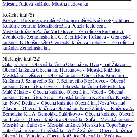
Miestna ľudová knižnica
Miestna ľudová kn.
Košický kraj (5)
Košice -
Knižnica pre mládež
Kn. pre mládež
Kráľovský Chlmec -
Kultúrne centrum Medzibodrožia a Použia
Kult. cent.
Medzibodrožia a Použia
Michalovce -
Zemplínska knižnica G.
Zvonického
Zemplínska kn. G. Zvonického
Rožňava -
Gemerská
knižnica P. Dobšinského
Gemerská knižnica
Trebišov -
Zemplínska
knižnica
Zemplínska kn.
Nitriansky kraj (22)
Cabaj-Čápor -
Obecná knižnica
Obecná kn.
Dvory nad Žitavou -
Obecná knižnica
Obecná kn.
Hurbanovo -
Mestská knižnica
Mestská kn.
Jelšovce -
Obecná knižnica
Obecná kn.
Komárno -
Knižnica J. Szinnyeiho
Kn. J. Szinnyeiho
Kozárovce -
Obecná
knižnica
Obecná kn.
Levice -
Tekovská knižnica
Tekovská kn.
Malé Zálužie -
Obecná knižnica
Obecná kn.
Neded -
Obecná
knižnica
Obecná kn.
Nitra -
Krajská knižnica K. Kmeťka
Krajská
kn.
Nová Dedina -
Obecná knižnica
Obecná kn.
Nová Ves nad
Žitavou -
Obecná knižnica
Obecná kn.
Nové Zámky -
Knižnica A.
Bernoláka
Kn. A. Bernoláka
Palárikovo -
Obecná knižnica
Obecná
kn.
Prašice -
Obecná knižnica
Obecná kn.
Šaľa -
Mestská knižnica
Mestská kn.
Štúrovo -
Mestská knižnica
Mestská kn.
Topoľčany -
Tribečská knižnica
Tribečská kn.
Veľké Zálužie -
Obecná knižnica
Obecná kn.
Vinodol -
Obecná knižnica
Obecná kn.
Výčapy-