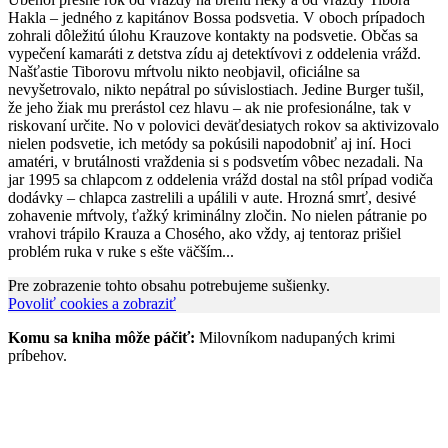
Hakla – jedného z kapitánov Bossa podsvetia. V oboch prípadoch
zohrali dôležitú úlohu Krauzove kontakty na podsvetie. Občas sa
vypečení kamaráti z detstva zídu aj detektívovi z oddelenia vrážd.
Našťastie Tiborovu mŕtvolu nikto neobjavil, oficiálne sa
nevyšetrovalo, nikto nepátral po súvislostiach. Jedine Burger tušil,
že jeho žiak mu prerástol cez hlavu – ak nie profesionálne, tak v
riskovaní určite. No v polovici deväťdesiatych rokov sa aktivizovalo
nielen podsvetie, ich metódy sa pokúsili napodobniť aj iní. Hoci
amatéri, v brutálnosti vraždenia si s podsvetím vôbec nezadali. Na
jar 1995 sa chlapcom z oddelenia vrážd dostal na stôl prípad vodiča
dodávky – chlapca zastrelili a upálili v aute. Hrozná smrť, desivé
zohavenie mŕtvoly, ťažký kriminálny zločin. No nielen pátranie po
vrahovi trápilo Krauza a Chosého, ako vždy, aj tentoraz prišiel
problém ruka v ruke s ešte väčším...
Pre zobrazenie tohto obsahu potrebujeme sušienky.
Povoliť cookies a zobraziť
Komu sa kniha môže páčiť:
Milovníkom nadupaných krimi
príbehov.