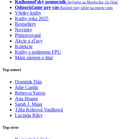
Knihomoľský pomocník
Spýtajte sa Sherlocka, čo čítať
Odporúčame pre vás
Knižné tipy ušité na mieru vám
Všetky knihy
Knihy roka 2025
Bestsellery
Novinky
Pripravované
Akcie a zľavy
Kolekcie
Knihy s podporou FPU
Mám záujem o titul
Top autori
Dominik Dán
Julie Caplin
Rebecca Yarros
Ana Huang
Sarah J. Maas
Táňa Keleová Vasilková
Lucinda Riley
Top série