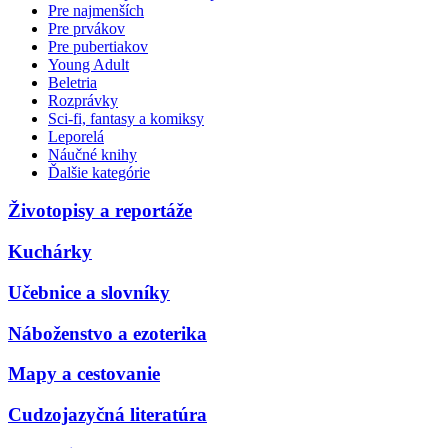
Pre najmenších
Pre prvákov
Pre pubertiakov
Young Adult
Beletria
Rozprávky
Sci-fi, fantasy a komiksy
Leporelá
Náučné knihy
Ďalšie kategórie
Životopisy a reportáže
Kuchárky
Učebnice a slovníky
Náboženstvo a ezoterika
Mapy a cestovanie
Cudzojazyčná literatúra