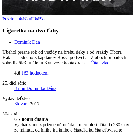
Pozrieť ukážku
Ukážka
Cigaretka na dva ťahy
Dominik Dán
Ubehol presne rok od vraždy na brehu rieky a od vraždy Tibora
Hakla – jedného z kapitánov Bossa podsvetia. V oboch prípadoch
zohrali dôležitú úlohu Krauzove kontakty na...
Čítať viac
4,6
163 hodnotení
25. diel série
Krimi Dominika Dána
Vydavateľstvo
Slovart
, 2017
304 strán
6-7 hodín čítania
Vychádzame z priemerného údaju o rýchlosti čítania 230 slov
za minútu, od knihy ku knihe a čitateľa ku čitateľovi sa to