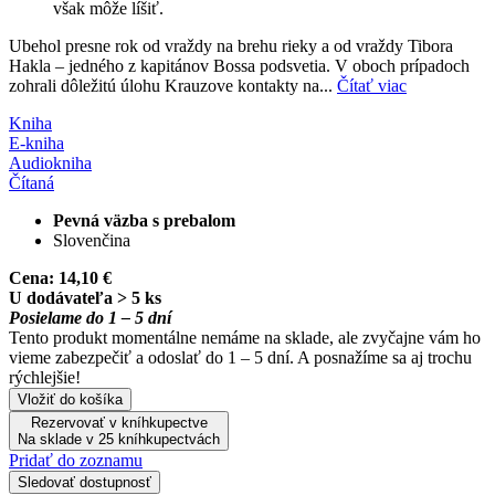
však môže líšiť.
Ubehol presne rok od vraždy na brehu rieky a od vraždy Tibora
Hakla – jedného z kapitánov Bossa podsvetia. V oboch prípadoch
zohrali dôležitú úlohu Krauzove kontakty na...
Čítať viac
Kniha
E-kniha
Audiokniha
Čítaná
Pevná väzba s prebalom
Slovenčina
Cena:
14,10 €
U dodávateľa > 5 ks
Posielame do 1 – 5 dní
Tento produkt momentálne nemáme na sklade, ale zvyčajne vám ho
vieme zabezpečiť a odoslať do 1 – 5 dní. A posnažíme sa aj trochu
rýchlejšie!
Vložiť do košíka
Rezervovať v kníhkupectve
Na sklade v 25 kníhkupectvách
Pridať do zoznamu
Sledovať dostupnosť