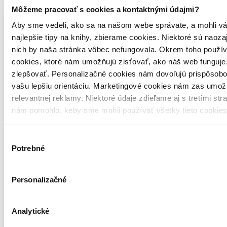
Môžeme pracovať s cookies a kontaktnými údajmi?
Aby sme vedeli, ako sa na našom webe správate, a mohli vá
najlepšie tipy na knihy, zbierame cookies. Niektoré sú naoza
nich by naša stránka vôbec nefungovala. Okrem toho použí
cookies, ktoré nám umožňujú zisťovať, ako náš web funguje,
zlepšovať. Personalizačné cookies nám dovoľujú prispôsobo
vašu lepšiu orientáciu. Marketingové cookies nám zas umož
relevantnej reklamy. Niektoré údaje zdieľame aj s tretími str
nám pomohlo, keby sme mohli používať všetky tieto cookie
Výber
Pevná väzba s prebalom
Potrebné
súhlasu
Slovenčina, 2017
Do 1 – 5 dní
Tento produkt momentálne nemáme na sklade, ale zvyčajne
Personalizačné
vám ho vieme zabezpečiť a odoslať do 1 – 5 dní. A
posnažíme sa aj trochu rýchlejšie!
27,60 €
Analytické