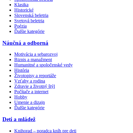
Klasika
Historické
Slovenská beletria
Svetová beletria
Poézia
Ďalšie kategórie
Náučná a odborná
Motivácia a sebarozvoj
Biznis a manažment
Humanitné a spoločenské vedy
História
Životopisy a reportáže
Vzťahy a rodina
Zdravie a životný štýl
Počítače a internet
Hobby
Umenie a dizajn
Ďalšie kategórie
Deti a mládež
Knihorad – poradca kníh pre deti