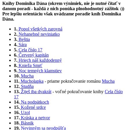
Knihy Dominika Dána (okrem výnimiek, nie je nutné čítať v
danom poradí - každá z nich ponúka plnohodnotný zážitok :))
Pre lepšiu orientáciu však uvádzame poradie kníh Dominika
Dána.
1.
Popol všetkých zarovná
2.
Nehanebné neviniatko
3.
Beštia
4.
Sára
5.
Cela číslo 17
6.
Červený kapitán
7.
Hriech náš každodenný
8.
Knieža Smrť
9.
Noc temných klamstiev
10.
Mucha
11.
Mucholapka
- priame pokračovanie románu
Mucha
12.
Studňa
13.
Žiješ iba dvakrát
- voľné pokračovanie knihy
Cela číslo
17
14.
Na podpätkoch
15.
Kožené srdce
16.
Uzol
17.
Kráska a netvor
18.
Básnik
19.
Nevinným sa neodpúšťa