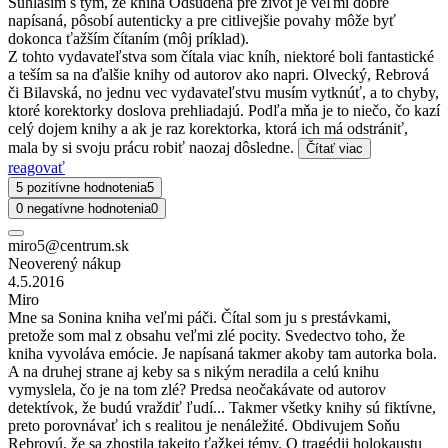
Súhlasím s tým, že kniha Odsúdená pre život je veľmi dobre
napísaná, pôsobí autenticky a pre citlivejšie povahy môže byť
dokonca ťažším čítaním (môj príklad).
Z tohto vydavateľstva som čítala viac kníh, niektoré boli fantastické
a teším sa na ďalšie knihy od autorov ako napri. Olvecký, Rebrová
či Bilavská, no jednu vec vydavateľstvu musím vytknúť, a to chyby,
ktoré korektorky doslova prehliadajú. Podľa mňa je to niečo, čo kazí
celý dojem knihy a ak je raz korektorka, ktorá ich má odstrániť,
mala by si svoju prácu robiť naozaj dôsledne.
Čítať viac
reagovať
5 pozitívne hodnotenia
5
0 negatívne hodnotenia
0
miro5@centrum.sk
Neoverený nákup
4.5.2016
Miro
Mne sa Sonina kniha veľmi páči. Čítal som ju s prestávkami,
pretože som mal z obsahu veľmi zlé pocity. Svedectvo toho, že
kniha vyvoláva emócie. Je napísaná takmer akoby tam autorka bola.
A na druhej strane aj keby sa s nikým neradila a celú knihu
vymyslela, čo je na tom zlé? Predsa neočakávate od autorov
detektívok, že budú vraždiť ľudí... Takmer všetky knihy sú fiktívne,
preto porovnávať ich s realitou je nenáležité. Obdivujem Soňu
Rebrovú, že sa zhostila takejto ťažkej témy. O tragédii holokaustu