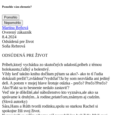
Pomohlo vám zhrnutie?
Pomohlo
Nepomohlo
Martina Beňová
Overený zákazník
8.4.2024
Odsúdená pre život
Soňa Rebrová
ODSÚDENÁ PRE ŽIVOT
Príbeh,ktorý vychádza zo skutočných udalostí,príbeh z témou
holokaustu,ťažký a bolestivý.
Vždy keď takúto knihu dočítam pýtam sa ako?- ako to tí ľudia
dokázali prežiť?,zvládnuť?vydržať?Ja by som nezvládla ani jediný
deň. A potom v mojej hlave šrotuje otázka - prečo? Prečo?Prečo?
Ako?Fakt sa to besnenie nedalo zastaviť?
Veď nie je dôležité,aké náboženstvo kto vyznáva,ale ako sa
správame k druhým...k rodine,priateľom,známym aj cudzím.
(Slová autorky)
Sára,Hans a Rúth tvorili rodinku,spolu so starkou Rachel si
spokojne žili svoj život.