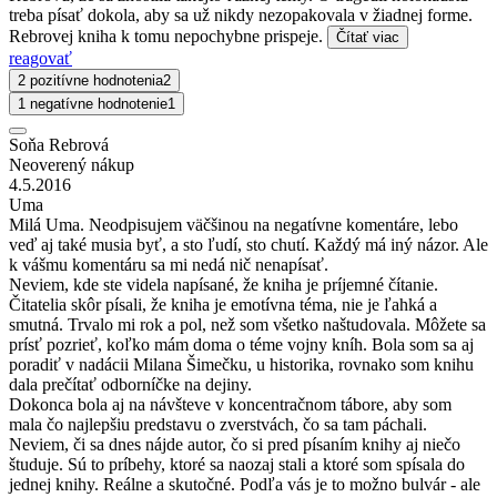
treba písať dokola, aby sa už nikdy nezopakovala v žiadnej forme.
Rebrovej kniha k tomu nepochybne prispeje.
Čítať viac
reagovať
2 pozitívne hodnotenia
2
1 negatívne hodnotenie
1
Soňa Rebrová
Neoverený nákup
4.5.2016
Uma
Milá Uma. Neodpisujem väčšinou na negatívne komentáre, lebo
veď aj také musia byť, a sto ľudí, sto chutí. Každý má iný názor. Ale
k vášmu komentáru sa mi nedá nič nenapísať.
Neviem, kde ste videla napísané, že kniha je príjemné čítanie.
Čitatelia skôr písali, že kniha je emotívna téma, nie je ľahká a
smutná. Trvalo mi rok a pol, než som všetko naštudovala. Môžete sa
prísť pozrieť, koľko mám doma o téme vojny kníh. Bola som sa aj
poradiť v nadácii Milana Šimečku, u historika, rovnako som knihu
dala prečítať odborníčke na dejiny.
Dokonca bola aj na návšteve v koncentračnom tábore, aby som
mala čo najlepšiu predstavu o zverstvách, čo sa tam páchali.
Neviem, či sa dnes nájde autor, čo si pred písaním knihy aj niečo
študuje. Sú to príbehy, ktoré sa naozaj stali a ktoré som spísala do
jednej knihy. Reálne a skutočné. Podľa vás je to možno bulvár - ale