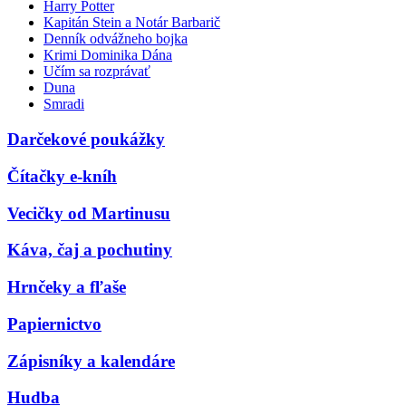
Harry Potter
Kapitán Stein a Notár Barbarič
Denník odvážneho bojka
Krimi Dominika Dána
Učím sa rozprávať
Duna
Smradi
Darčekové poukážky
Čítačky e-kníh
Vecičky od Martinusu
Káva, čaj a pochutiny
Hrnčeky a fľaše
Papiernictvo
Zápisníky a kalendáre
Hudba