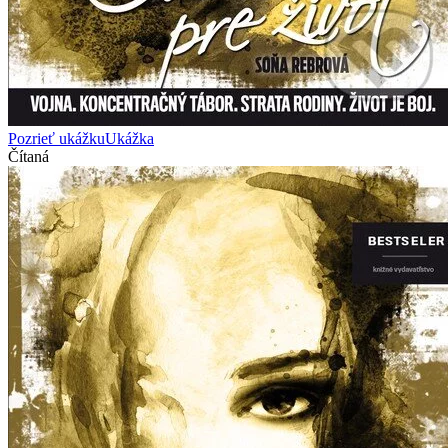
Pozrieť ukážku
Ukážka
Čítaná