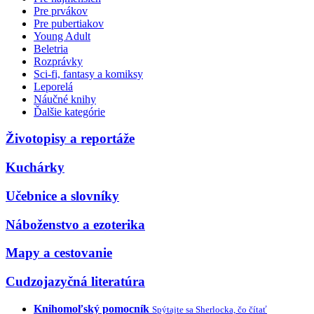
Pre prvákov
Pre pubertiakov
Young Adult
Beletria
Rozprávky
Sci-fi, fantasy a komiksy
Leporelá
Náučné knihy
Ďalšie kategórie
Životopisy a reportáže
Kuchárky
Učebnice a slovníky
Náboženstvo a ezoterika
Mapy a cestovanie
Cudzojazyčná literatúra
Knihomoľský pomocník
Spýtajte sa Sherlocka, čo čítať