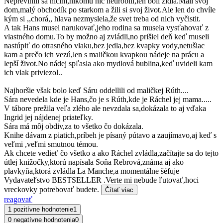
Neprevinili sa ničím,nikomu nič neurobili,len boli židia.Mali svoj
dom,malý obchodík po starkom a žili si svoj život.Ale len do chvíle
kým si ,,chorá,, hlava nezmyslela,že svet treba od nich vyčistit.
A tak Hans musel narukovať,jeho rodina sa musela vysťahovať z
vlastného domu.To by možno aj zvládli,no prišiel deň keď museli
nastúpiť do otrasného vlaku,bez jedla,bez kvapky vody,netušiac
kam a prečo ich vezú,len s maličkou kvapkou nádeje na prácu a
lepší život.No nádej spľasla ako mydlová bublina,keď uvideli kam
ich vlak priviezol..
Najhoršie však bolo keď Sáru oddellili od maličkej Rúth....
Sára nevedela kde je Hans,čo je s Rúth,kde je Ráchel jej mama.....
V tábore prežila veľa zlého ale nevzdala sa,dokázala to aj vďaka
Ingrid jej nájdenej priateľky.
Sára má môj obdiv,za to všetko čo dokázala.
Knihe dávam z piatich,príbeh je písaný pútavo a zaujímavo,aj keď s
veľmi ,veľmi smutnou témou.
Ak chcete vedieť čo všetko a ako Ráchel zvládla,začítajte sa do tejto
útlej knižočky,ktorú napísala Soňa Rebrová,známa aj ako
plavkyňa,ktorá zvládla La Manche,a momentálne šéfuje
Vydavateľstvo BESTSELLER .Verte mi nebude ľutovať,hoci
vreckovky potrebovať budete.
Čítať viac
reagovať
1 pozitívne hodnotenie
1
0 negatívne hodnotenia
0