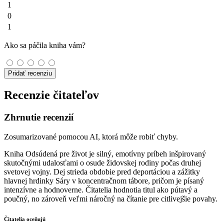
1
0
1
Ako sa páčila kniha vám?
Pridať recenziu
Recenzie čitateľov
Zhrnutie recenzií
Zosumarizované pomocou AI, ktorá môže robiť chyby.
Kniha Odsúdená pre život je silný, emotívny príbeh inšpirovaný
skutočnými udalosťami o osude židovskej rodiny počas druhej
svetovej vojny. Dej strieda obdobie pred deportáciou a zážitky
hlavnej hrdinky Sáry v koncentračnom tábore, pričom je písaný
intenzívne a hodnoverne. Čitatelia hodnotia titul ako pútavý a
poučný, no zároveň veľmi náročný na čítanie pre citlivejšie povahy.
Čitatelia oceňujú