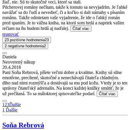
žiaľ, nie. Sú to skutočné veci, ktoré sa stali.
Pilcherovej romány nečítam, takže k tomuto sa nevyjadrím. Je ľahké
navážať sa do ľudí a nevedieť, či a koľko si dali námahy s písaním
románu. Takže odmietam vaše vyjadrenie, že ide o ľahký román
pred spaním. Je to vážna kniha, na ktorú som hrdá a napriek vašim
rečiam na ňu budem hrdá aj naďalej.
Čítať viac
reagovať
23 pozitívne hodnotenia
23
2 negatívne hodnotenia
2
Daniela
Neoverený nákup
20.4.2018
Pani Soňa Rebrová, píšete veľmi dobre a kvalitne. Knihy sú silne
emotívne, precítené, skutočné a nenechávajú čitateľa chladným.
dlho nad nimi rozmýšľa a dostávajú sa mu pod kožu. Vtedy je to ten
správny čitateľský adrenalín. Na konci každej knižky smútiť, že je
už prečítaná. To sa máloktorej spisovateľke podarí.
Čítať viac
1
2
3
Ďalšie
1
Ďalšie
Soňa Rebrová