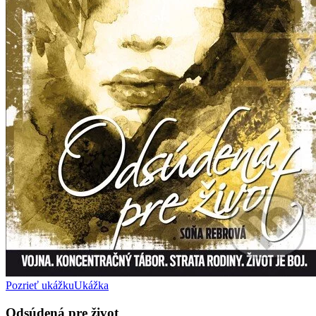
Pozrieť ukážku
Ukážka
Odsúdená pre život