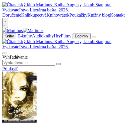
Doručenie
Kníhkupectvá
Knihovrátok
Poukážky
Knižný blog
Kontakt
E-knihy
Audioknihy
Hry
Filmy
Knihy
Doplnky
Vyhľadávanie
Prihlásiť