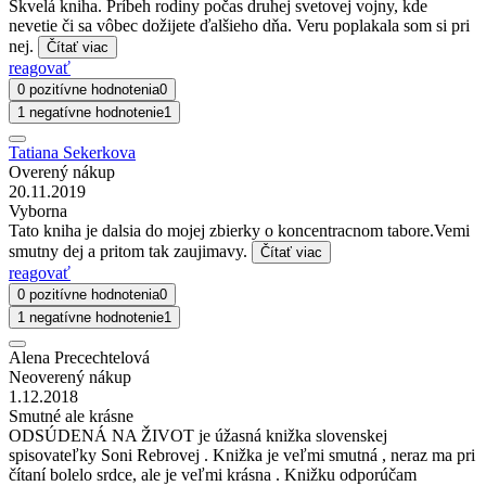
Skvelá kniha. Príbeh rodiny počas druhej svetovej vojny, kde
nevetie či sa vôbec dožijete ďalšieho dňa. Veru poplakala som si pri
nej.
Čítať viac
reagovať
0 pozitívne hodnotenia
0
1 negatívne hodnotenie
1
Tatiana Sekerkova
Overený nákup
20.11.2019
Vyborna
Tato kniha je dalsia do mojej zbierky o koncentracnom tabore.Vemi
smutny dej a pritom tak zaujimavy.
Čítať viac
reagovať
0 pozitívne hodnotenia
0
1 negatívne hodnotenie
1
Alena Precechtelová
Neoverený nákup
1.12.2018
Smutné ale krásne
ODSÚDENÁ NA ŽIVOT je úžasná knižka slovenskej
spisovateľky Soni Rebrovej . Knižka je veľmi smutná , neraz ma pri
čítaní bolelo srdce, ale je veľmi krásna . Knižku odporúčam