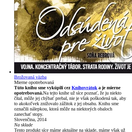
Brožovaná väzba
Mierne opotrebovaná
Túto knihu sme vykúpili cez
Knihovrátok
a je mierne
opotrebovaná.
Na tejto knihe už síce poznať, že ju niekto
čítal, môže jej chýbať prebal, nie je však poškodená tak, aby
to akokoľvek znižovalo zážitok z jej obsahu. Knihu sme
označili nálepkou, ktorá môže na niektorých obaloch
zanechať stopy.
Slovenčina, 2014
Na sklade
Tento produkt síce máme aktuálne na sklade, máme však už