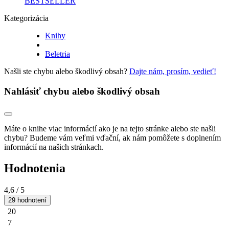
BESTSELLER
Kategorizácia
Knihy
Beletria
Našli ste chybu alebo škodlivý obsah?
Dajte nám, prosím, vedieť!
Nahlásiť chybu alebo škodlivý obsah
Máte o knihe viac informácií ako je na tejto stránke alebo ste našli
chybu? Budeme vám veľmi vďační, ak nám pomôžete s doplnením
informácií na našich stránkach.
Hodnotenia
4,6
/ 5
29 hodnotení
20
7