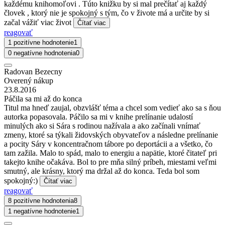
každému knihomoľovi . Túto knižku by si mal prečítať aj každý
človek , ktorý nie je spokojný s tým, čo v živote má a určite by si
začal vážiť viac život
Čítať viac
reagovať
1 pozitívne hodnotenie
1
0 negatívne hodnotenia
0
Radovan Bezecny
Overený nákup
23.8.2016
Páčila sa mi až do konca
Titul ma hneď zaujal, obzvlášť téma a chcel som vedieť ako sa s ňou
autorka popasovala. Páčilo sa mi v knihe prelínanie udalostí
minulých ako si Sára s rodinou nažívala a ako začínali vnímať
zmeny, ktoré sa týkali židovských obyvateľov a následne prelínanie
a pocity Sáry v koncentračnom tábore po deportácii a a všetko, čo
tam zažila. Malo to spád, malo to energiu a napätie, ktoré čitateľ pri
takejto knihe očakáva. Bol to pre mňa silný príbeh, miestami veľmi
smutný, ale krásny, ktorý ma držal až do konca. Teda bol som
spokojný:)
Čítať viac
reagovať
8 pozitívne hodnotenia
8
1 negatívne hodnotenie
1