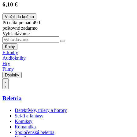
6,10 €
Vložiť do košíka
Pri nákupe nad 49 €
poštovné zadarmo
Vyhľadávanie
Knihy
E-knihy
Audioknihy
Hry
Filmy
Doplnky
Beletria
Detektívky, trilery a horory
Sci-fi a fantasy
Komiksy
Romantika
Spoločenská beletria