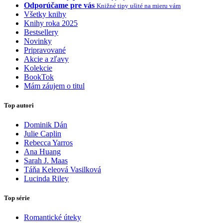
Odporúčame pre vás
Knižné tipy ušité na mieru vám
Všetky knihy
Knihy roka 2025
Bestsellery
Novinky
Pripravované
Akcie a zľavy
Kolekcie
BookTok
Mám záujem o titul
Top autori
Dominik Dán
Julie Caplin
Rebecca Yarros
Ana Huang
Sarah J. Maas
Táňa Keleová Vasilková
Lucinda Riley
Top série
Romantické úteky