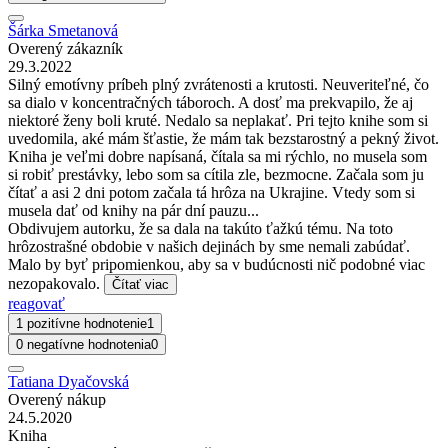
Šárka Smetanová
Overený zákazník
29.3.2022
Silný emotívny príbeh plný zvrátenosti a krutosti. Neuveriteľné, čo
sa dialo v koncentračných táboroch. A dosť ma prekvapilo, že aj
niektoré ženy boli kruté. Nedalo sa neplakať. Pri tejto knihe som si
uvedomila, aké mám šťastie, že mám tak bezstarostný a pekný život.
Kniha je veľmi dobre napísaná, čítala sa mi rýchlo, no musela som
si robiť prestávky, lebo som sa cítila zle, bezmocne. Začala som ju
čítať a asi 2 dni potom začala tá hrôza na Ukrajine. Vtedy som si
musela dať od knihy na pár dní pauzu...
Obdivujem autorku, že sa dala na takúto ťažkú tému. Na toto
hrôzostrašné obdobie v našich dejinách by sme nemali zabúdať.
Malo by byť pripomienkou, aby sa v budúcnosti nič podobné viac
nezopakovalo.
Čítať viac
reagovať
1 pozitívne hodnotenie
1
0 negatívne hodnotenia
0
Tatiana Dyačovská
Overený nákup
24.5.2020
Kniha