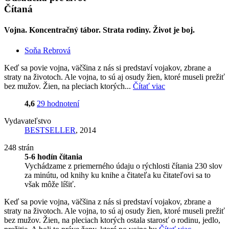
Čítaná
Vojna. Koncentračný tábor. Strata rodiny. Život je boj.
Soňa Rebrová
Keď sa povie vojna, väčšina z nás si predstaví vojakov, zbrane a
straty na životoch. Ale vojna, to sú aj osudy žien, ktoré museli prežiť
bez mužov. Žien, na pleciach ktorých...
Čítať viac
4,6
29 hodnotení
Vydavateľstvo
BESTSELLER
, 2014
248 strán
5-6 hodín čítania
Vychádzame z priemerného údaju o rýchlosti čítania 230 slov
za minútu, od knihy ku knihe a čitateľa ku čitateľovi sa to
však môže líšiť.
Keď sa povie vojna, väčšina z nás si predstaví vojakov, zbrane a
straty na životoch. Ale vojna, to sú aj osudy žien, ktoré museli prežiť
bez mužov. Žien, na pleciach ktorých ostala starosť o rodinu, jedlo,