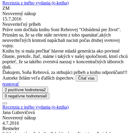
Recenzia z iného vydania (e-kniha)
ZM
Neoverený nákup
15.7.2016
Neuveriteľný príbeh
Práve som dočítala knihu Soni Rebrovej "Odsúdená pre život".
Priznám sa, že sa ešte stále neviem z toho spamätať,akých
neuveriteľných krutostí napáchali nacisti počas druhej svetovej
vojny.
Knihu by si mala prečítať hlavne mladá generácia ako povinné
čítanie, pretože, žiaľ, máme i takých v našej spoločnosti, ktorí chcú
poprieť, že sa takého zverstvá naozaj v koncentračných táboroch
diali.
Ďakujem, Soňa Rebrová, za strhujúci príbeh a knihu odporúčam!!!
Autorke želám veľa ďalších úspechov.
Čítať viac
reagovať
2 pozitívne hodnotenia
2
0 negatívne hodnotenia
0
Recenzia z iného vydania (e-kniha)
Jana Gabovičová
Neoverený nákup
4.7.2016
Bestseler