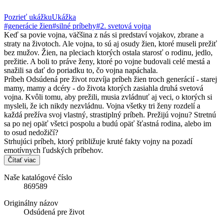
Pozrieť ukážku
Ukážka
#generácie žien
#silné príbehy
#2. svetová vojna
Keď sa povie vojna, väčšina z nás si predstaví vojakov, zbrane a
straty na životoch. Ale vojna, to sú aj osudy žien, ktoré museli prežiť
bez mužov. Žien, na pleciach ktorých ostala starosť o rodinu, jedlo,
prežitie. A boli to práve ženy, ktoré po vojne budovali celé mestá a
snažili sa dať do poriadku to, čo vojna napáchala.
Príbeh Odsúdená pre život rozvíja príbeh žien troch generácií - starej
mamy, mamy a dcéry - do života ktorých zasiahla druhá svetová
vojna. Kvôli tomu, aby prežili, musia zvládnuť aj veci, o ktorých si
mysleli, že ich nikdy nezvládnu. Vojna všetky tri ženy rozdelí a
každá prežíva svoj vlastný, strastiplný príbeh. Prežijú vojnu? Stretnú
sa po nej opäť všetci pospolu a budú opäť šťastná rodina, alebo im
to osud nedožičí?
Strhujúci príbeh, ktorý približuje kruté fakty vojny na pozadí
emotívnych ľudských príbehov.
Čítať viac
Naše katalógové číslo
869589
Originálny názov
Odsúdená pre život