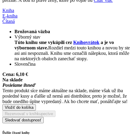
prežitie. A boli to práve ženy, ktoré po vojne bu
Čítať viac
Kniha
E-kniha
Čítaná
Brožovaná väzba
Výborný stav
Túto knihu sme vykúpili cez
Knihovrátok
a je vo
výbornom stave.
Rozdiel medzi touto knihou a novou by ste
asi ani nespoznali. Knihu sme označili nálepkou, ktorá môže
na niektorých obaloch zanechať stopy.
Slovenčina
Cena:
6,10 €
Na sklade
Posielame ihneď
Tento produkt síce máme aktuálne na sklade, máme však už iba
posledné kusy a ďalšie už nemá ani distribútor, preto je možné, že
bude onedlho úplne vypredaný. Ak ho chcete mať, ponáhľajte sa!
Vložiť do košíka
Rezervovať v kníhkupectve
Sledovať dostupnosť
Ďalšie čítané knihy