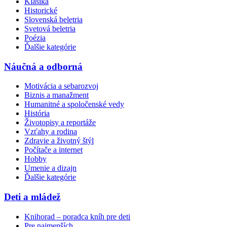
Klasika
Historické
Slovenská beletria
Svetová beletria
Poézia
Ďalšie kategórie
Náučná a odborná
Motivácia a sebarozvoj
Biznis a manažment
Humanitné a spoločenské vedy
História
Životopisy a reportáže
Vzťahy a rodina
Zdravie a životný štýl
Počítače a internet
Hobby
Umenie a dizajn
Ďalšie kategórie
Deti a mládež
Knihorad – poradca kníh pre deti
Pre najmenších