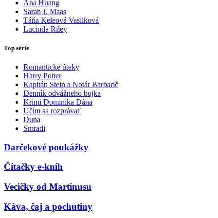
Ana Huang
Sarah J. Maas
Táňa Keleová Vasilková
Lucinda Riley
Top série
Romantické úteky
Harry Potter
Kapitán Stein a Notár Barbarič
Denník odvážneho bojka
Krimi Dominika Dána
Učím sa rozprávať
Duna
Smradi
Darčekové poukážky
Čítačky e-kníh
Vecičky od Martinusu
Káva, čaj a pochutiny