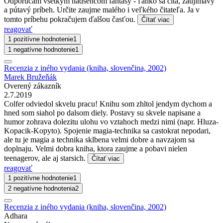
Odporúčam všetkým nadšencom fantasy - ľahko sa číta, zaujímavý
a pútavý príbeh. Určite zaujme malého i veľkého čitateľa. Ja v
tomto príbehu pokračujem ďalšou časťou.
Čítať viac
reagovať
1 pozitívne hodnotenie
1
1 negatívne hodnotenie
1
Recenzia z iného vydania (kniha, slovenčina, 2002)
Marek Bružeňák
Overený zákazník
2.7.2019
Colfer odviedol skvelu pracu! Knihu som zhltol jendym dychom a
hned som siahol po dalsom diely. Postavy su skvele napisane a
humor zohrava dolezitu ulohu vo vztahoch medzi nimi (napr. Hluza-
Kopacik-Kopyto). Spojenie magia-technika sa castokrat nepodari,
ale tu je magia a technika sklbena velmi dobre a navzajom sa
doplnaju. Velmi dobra kniha, ktora zaujme a pobavi nielen
teenagerov, ale aj starsich.
Čítať viac
reagovať
1 pozitívne hodnotenie
1
2 negatívne hodnotenia
2
Recenzia z iného vydania (kniha, slovenčina, 2002)
Adhara