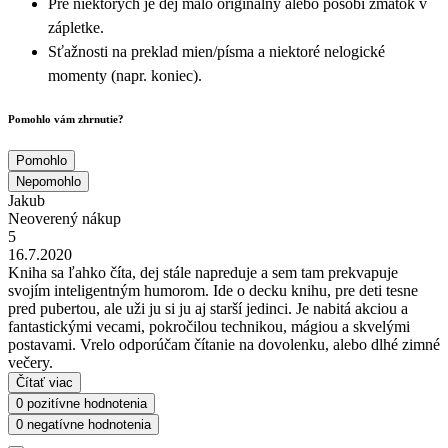
Pre niektorých je dej málo originálny alebo pôsobí zmätok v
zápletke.
Sťažnosti na preklad mien/písma a niektoré nelogické
momenty (napr. koniec).
Pomohlo vám zhrnutie?
Pomohlo
Nepomohlo
Jakub
Neoverený nákup
5
16.7.2020
Kniha sa ľahko číta, dej stále napreduje a sem tam prekvapuje
svojím inteligentným humorom. Ide o decku knihu, pre deti tesne
pred pubertou, ale uži ju si ju aj starší jedinci. Je nabitá akciou a
fantastickými vecami, pokročilou technikou, mágiou a skvelými
postavami. Vrelo odporúčam čítanie na dovolenku, alebo dlhé zimné
večery.
Čítať viac
0 pozitívne hodnotenia
0 negatívne hodnotenia