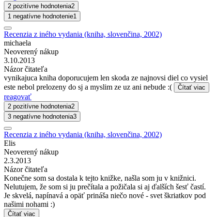
2 pozitívne hodnotenia
2
1 negatívne hodnotenie
1
Recenzia z iného vydania (kniha, slovenčina, 2002)
michaela
Neoverený nákup
3.10.2013
Názor čitateľa
vynikajuca kniha doporucujem len skoda ze najnovsi diel co vysiel
este nebol prelozeny do sj a myslim ze uz ani nebude :(
Čítať viac
reagovať
2 pozitívne hodnotenia
2
3 negatívne hodnotenia
3
Recenzia z iného vydania (kniha, slovenčina, 2002)
Elis
Neoverený nákup
2.3.2013
Názor čitateľa
Konečne som sa dostala k tejto knižke, našla som ju v knižnici.
Nelutujem, že som si ju prečítala a požičala si aj ďalších šesť častí.
Je skvelá, napínavá a opäť prináša niečo nové - svet škriatkov pod
našimi nohami :)
Čítať viac