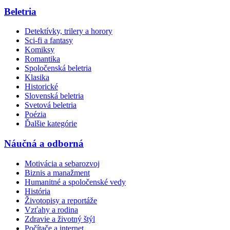
Beletria
Detektívky, trilery a horory
Sci-fi a fantasy
Komiksy
Romantika
Spoločenská beletria
Klasika
Historické
Slovenská beletria
Svetová beletria
Poézia
Ďalšie kategórie
Náučná a odborná
Motivácia a sebarozvoj
Biznis a manažment
Humanitné a spoločenské vedy
História
Životopisy a reportáže
Vzťahy a rodina
Zdravie a životný štýl
Počítače a internet