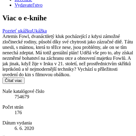
Vydavateľstvo
Viac o e-knihe
Pozrieť ukážku
Ukážka
Artemis Fowl, dvanáctiletý kluk pocházející z kdysi zámožné
zločinecké rodiny, působí díky své chytrosti jako zázračné dítě. Tátu
unesli, s mámou, která to těžce nese, jsou problémy, ale on se tím
nenechá zdeptat. Má totiž geniální plán! Udělá vše pro to, aby získal
nezměrné bohatství na záchranu otce a obnovení majetku Fowlů. A
jak jinak, když žije v Irsku v 21. století, než prostřednictvím skřítků
leprikónů a té nejmodernější techniky? Vychází u příležitosti
uvedení do kin s filmovou obálkou.
Čítať viac
Naše katalógové číslo
754679
Počet strán
176
Dátum vydania
6. 6. 2020