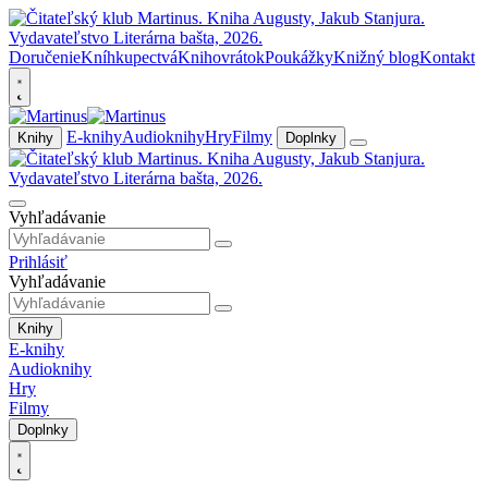
Doručenie
Kníhkupectvá
Knihovrátok
Poukážky
Knižný blog
Kontakt
E-knihy
Audioknihy
Hry
Filmy
Knihy
Doplnky
Vyhľadávanie
Prihlásiť
Vyhľadávanie
Knihy
E-knihy
Audioknihy
Hry
Filmy
Doplnky