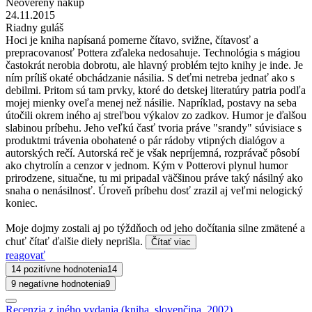
Neoverený nákup
24.11.2015
Riadny guláš
Hoci je kniha napísaná pomerne čítavo, svižne, čítavosť a
prepracovanosť Pottera zďaleka nedosahuje. Technológia s mágiou
častokrát nerobia dobrotu, ale hlavný problém tejto knihy je inde. Je
ním príliš okaté obchádzanie násilia. S deťmi netreba jednať ako s
debilmi. Pritom sú tam prvky, ktoré do detskej literatúry patria podľa
mojej mienky oveľa menej než násilie. Napríklad, postavy na seba
útočili okrem iného aj streľbou výkalov zo zadkov. Humor je ďalšou
slabinou príbehu. Jeho veľkú časť tvoria práve "srandy" súvisiace s
produktmi trávenia obohatené o pár rádoby vtipných dialógov a
autorských rečí. Autorská reč je však nepríjemná, rozprávač pôsobí
ako chytrolín a cenzor v jednom. Kým v Potterovi plynul humor
prirodzene, situačne, tu mi pripadal väčšinou práve taký násilný ako
snaha o nenásilnosť. Úroveň príbehu dosť zrazil aj veľmi nelogický
koniec.
Moje dojmy zostali aj po týždňoch od jeho dočítania silne zmätené a
chuť čítať ďalšie diely neprišla.
Čítať viac
reagovať
14 pozitívne hodnotenia
14
9 negatívne hodnotenia
9
Recenzia z iného vydania (kniha, slovenčina, 2002)