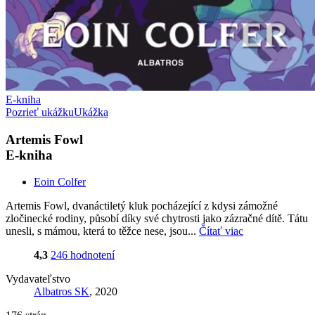
E-kniha
Pozrieť ukážku
Ukážka
Artemis Fowl
E-kniha
Eoin Colfer
Artemis Fowl, dvanáctiletý kluk pocházející z kdysi zámožné
zločinecké rodiny, působí díky své chytrosti jako zázračné dítě. Tátu
unesli, s mámou, která to těžce nese, jsou...
Čítať viac
4,3
246 hodnotení
Vydavateľstvo
Albatros SK
, 2020