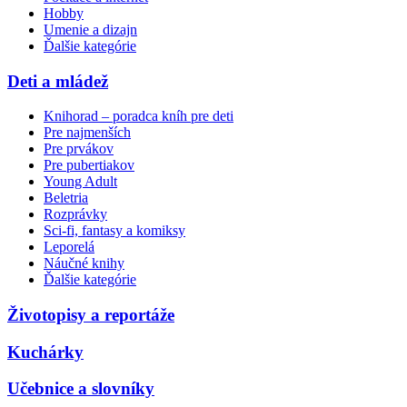
Hobby
Umenie a dizajn
Ďalšie kategórie
Deti a mládež
Knihorad – poradca kníh pre deti
Pre najmenších
Pre prvákov
Pre pubertiakov
Young Adult
Beletria
Rozprávky
Sci-fi, fantasy a komiksy
Leporelá
Náučné knihy
Ďalšie kategórie
Životopisy a reportáže
Kuchárky
Učebnice a slovníky