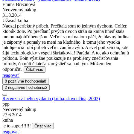
Emma Brezinová
Neoverený nákup
31.8.2014
Úžasná kniha
Naozaj perfektný príbeh. Prečítala som to jedným dychom. Colfer,
klobúk dole. Po prečítaní prvých dvoch strán sa kniha hneď stala
mojou najobľúbenejšou. Veľmi sa mi na tom páči, že hlavný hrdina
je záporný a pomaly sa mení na kladného, k tomu jeho vysoká
intdligencia robí príbeh veľmi zaujímavým. A svet pod zemou, kde
žijú technologicky vyspelí škriatkovia! Paráda! A to, ako ochraňujú
prídodu. Eoin výstižne poukazuje na problémy znečisťovania
prírody, čo núti čitateľa zamýslieť sa nad tým. Môžem len
odporučiť.
Čítať viac
reagovať
8 pozitívne hodnotenia
8
2 negatívne hodnotenia
2
Recenzia z iného vydania (kniha, slovenčina, 2002)
ppp
Neoverený nákup
27.6.2014
kniha
je to super!!!!!!
Čítať viac
reagovať