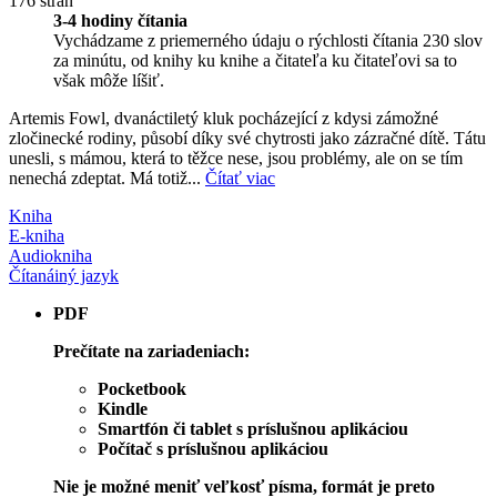
176 strán
3-4 hodiny čítania
Vychádzame z priemerného údaju o rýchlosti čítania 230 slov
za minútu, od knihy ku knihe a čitateľa ku čitateľovi sa to
však môže líšiť.
Artemis Fowl, dvanáctiletý kluk pocházející z kdysi zámožné
zločinecké rodiny, působí díky své chytrosti jako zázračné dítě. Tátu
unesli, s mámou, která to těžce nese, jsou problémy, ale on se tím
nenechá zdeptat. Má totiž...
Čítať viac
Kniha
E-kniha
Audiokniha
Čítaná
iný jazyk
PDF
Prečítate na zariadeniach:
Pocketbook
Kindle
Smartfón či tablet s príslušnou aplikáciou
Počítač s príslušnou aplikáciou
Nie je možné meniť veľkosť písma, formát je preto