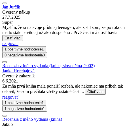
Ján Jurčík
Overený nákup
27.7.2025
Super
Myslím, že si na svoje prídu aj teenageri, ale zistil som, že po rokoch
ma to stále bavilo aj už ako dospelého . Prvé časti má dosť bavia.
Čítať viac
reagovať
1 pozitívne hodnotenie
1
0 negatívne hodnotenia
0
Recenzia z iného vydania (kniha, slovenčina, 2002)
Janka Horehájová
Overený zákazník
6.6.2021
Za mňa prvá kniha mala ponalší rozbeh, ale nakoniec ma príbeh tak
oslovil, že som prečítala všetky ostatné časti...
Čítať viac
reagovať
1 pozitívne hodnotenie
1
1 negatívne hodnotenie
1
Recenzia z iného vydania (kniha)
Jakub