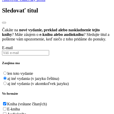
Sledovať titul
Čakáte na
nové vydanie, preklad alebo naskladnenie tejto
knihy
? Máte záujem o
e-knihu alebo audioknihu
? Sledujte titul a
pošleme vám upozornenie, keď niečo z toho pridáme do ponuky.
E-mail
Zaujíma ma
len toto vydanie
aj iné vydania (v jazyku čeština)
aj iné vydania (v akomkoľvek jazyku)
Vo formáte
Kniha (vrátane čítaných)
E-kniha