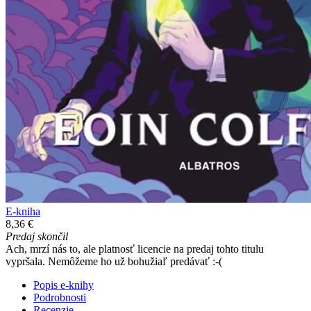
E-kniha
8,36 €
Predaj skončil
Ach, mrzí nás to, ale platnosť licencie na predaj tohto titulu
vypršala. Nemôžeme ho už bohužiaľ predávať :-(
Popis e-knihy
Podrobnosti
Recenzie