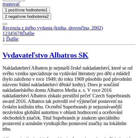
reagovať
1 pozitívne hodnotenie
1
2 negatívne hodnotenia
2
Recenzia z iného vydania (kniha, slovenčina, 2002)
1
2
3
4
5
6
7
8
Ďalšie
1
Ďalšie
Vydavateľstvo Albatros SK
Nakladatelství Albatros je nejstarší české nakladatelství, které se od
svého vzniku specializuje na vydávání literatury pro děti a mládež
(bylo založeno v roce 1949; do roku 1969 působilo pod původním
názvem Státní nakladatelství dětské knihy). Dnes je součástí
nakladatelského domu Albatros Media a. s. V roce 2016
nakladatelství Albatros získalo prestižní pečeť Czech Superbrands
award 2016. Albatros tak potvrdil své výjimečné postavení na
českém knižním trhu. Ocenění Superbrands je nejuznávanější
nezávislou globální autoritou v oblasti hodnocení a oceňování
obchodních značek. Titul Supebrands je znakem speciálního
postavení a uznáním vynikajícího postavení značky na lokálním
trhu.