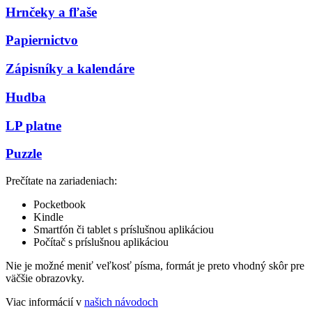
Hrnčeky a fľaše
Papiernictvo
Zápisníky a kalendáre
Hudba
LP platne
Puzzle
Prečítate na zariadeniach:
Pocketbook
Kindle
Smartfón či tablet s príslušnou aplikáciou
Počítač s príslušnou aplikáciou
Nie je možné meniť veľkosť písma, formát je preto vhodný skôr pre
väčšie obrazovky.
Viac informácií v
našich návodoch