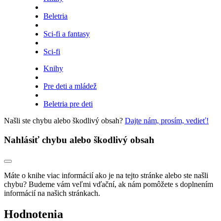
Beletria
Sci-fi a fantasy
Sci-fi
Knihy
Pre deti a mládež
Beletria pre deti
Našli ste chybu alebo škodlivý obsah?
Dajte nám, prosím, vedieť!
Nahlásiť chybu alebo škodlivý obsah
Máte o knihe viac informácií ako je na tejto stránke alebo ste našli
chybu? Budeme vám veľmi vďační, ak nám pomôžete s doplnením
informácií na našich stránkach.
Hodnotenia