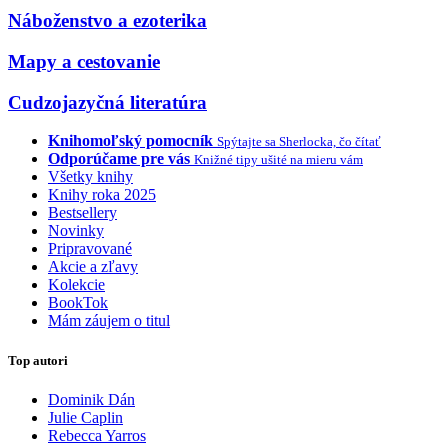
Náboženstvo a ezoterika
Mapy a cestovanie
Cudzojazyčná literatúra
Knihomoľský pomocník
Spýtajte sa Sherlocka, čo čítať
Odporúčame pre vás
Knižné tipy ušité na mieru vám
Všetky knihy
Knihy roka 2025
Bestsellery
Novinky
Pripravované
Akcie a zľavy
Kolekcie
BookTok
Mám záujem o titul
Top autori
Dominik Dán
Julie Caplin
Rebecca Yarros