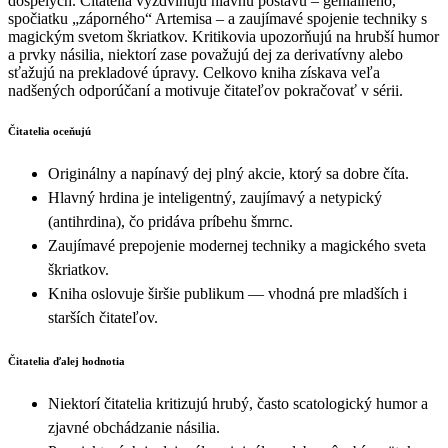
dospelých. Čitatelia vyzdvihujú hlavnú postavu – geniálneho,
spočiatku „záporného“ Artemisa – a zaujímavé spojenie techniky s
magickým svetom škriatkov. Kritikovia upozorňujú na hrubší humor
a prvky násilia, niektorí zase považujú dej za derivatívny alebo
sťažujú na prekladové úpravy. Celkovo kniha získava veľa
nadšených odporúčaní a motivuje čitateľov pokračovať v sérii.
Čitatelia oceňujú
Originálny a napínavý dej plný akcie, ktorý sa dobre číta.
Hlavný hrdina je inteligentný, zaujímavý a netypický
(antihrdina), čo pridáva príbehu šmrnc.
Zaujímavé prepojenie modernej techniky a magického sveta
škriatkov.
Kniha oslovuje širšie publikum — vhodná pre mladších i
starších čitateľov.
Čitatelia ďalej hodnotia
Niektorí čitatelia kritizujú hrubý, často scatologický humor a
zjavné obchádzanie násilia.