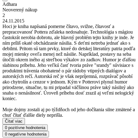
Adhara
Neoverený nákup
2
24.11.2015
Hoci je kniha napísaná pomerne čítavo, svižne, čítavosť a
prepracovanosť Pottera zďaleka nedosahuje. Technológia s mágiou
častokrát nerobia dobrotu, ale hlavný problém tejto knihy je inde. Je
ním príliš okaté obchádzanie násilia. S deťmi netreba jednať ako s
debilmi. Pritom sú tam prvky, ktoré do detskej literatúry patria podľa
mojej mienky oveľa menej než násilie. Napríklad, postavy na seba
útočili okrem iného aj streľbou výkalov zo zadkov. Humor je ďalšou
slabinou príbehu. Jeho veľkú časť tvoria práve "srandy" súvisiace s
produktmi trávenia obohatené o pár rádoby vtipných dialógov a
autorských rečí. Autorská reč je však nepríjemná, rozprávač pôsobí
ako chytrolín a cenzor v jednom. Kým v Potterovi plynul humor
prirodzene, situačne, tu mi pripadal väčšinou práve taký násilný ako
snaha o nenásilnosť. Úroveň príbehu dosť zrazil aj veľmi nelogický
koniec.
Moje dojmy zostali aj po týždňoch od jeho dočítania silne zmätené a
chuť čítať ďalšie diely neprišla.
Čítať viac
0 pozitívne hodnotenia
0 negatívne hodnotenia