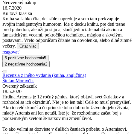
Neoverený nákup
16.7.2020
Kultová klasika
Kniha sa ľahko číta, dej stále napreduje a sem tam prekvapuje
svojím inteligentným humorom. Ide o decku knihu, pre deti tesne
pred pubertou, ale uži ju si ju aj starší jedinci. Je nabitá akciou a
fantastickými vecami, pokročilou technikou, mágiou a skvelými
postavami. Vrelo odporúčam čítanie na dovolenku, alebo dlhé zimné
večery.
Čítať viac
reagovať
5 pozitívne hodnotenia
5
2 negatívne hodnotenia
2
Recenzia z iného vydania (kniha, angličtina)
Štefan Moravčík
Overený zákazník
18.5.2020
Hrdina Artemis je 12 ročný génius, ktorý objavil svet škriatkov a
rozhodol sa ich okradnúť. Nie je to len tak! Celé to musí premyslieť.
Ako to celé skončí a čo prinesie toho dobrodružstvo do jeho života,
mladý Artemis ani len netuší. Isté je, že rozhodnutie začať boj s
podzemským svetom škriatkov mu zmení život.
To ako veľmi sa dozviete v ďalších častiach príbehu o Artemisovi.