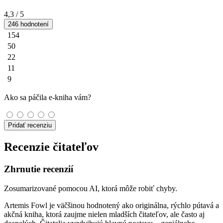
4,3
/ 5
246 hodnotení
154
50
22
11
9
Ako sa páčila e-kniha vám?
Pridať recenziu
Recenzie čitateľov
Zhrnutie recenzií
Zosumarizované pomocou AI, ktorá môže robiť chyby.
Artemis Fowl je väčšinou hodnotený ako originálna, rýchlo pútavá a
akčná kniha, ktorá zaujme nielen mladších čitateľov, ale často aj