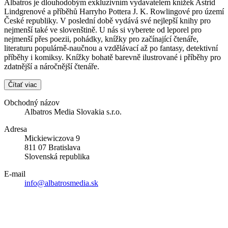
Albatros je dlouhodobým exkluzivním vydavatelem knížek Astrid
Lindgrenové a příběhů Harryho Pottera J. K. Rowlingové pro území
České republiky. V poslední době vydává své nejlepší knihy pro
nejmenší také ve slovenštině. U nás si vyberete od leporel pro
nejmenší přes poezii, pohádky, knížky pro začínající čtenáře,
literaturu populárně-naučnou a vzdělávací až po fantasy, detektivní
příběhy i komiksy. Knížky bohatě barevně ilustrované i příběhy pro
zdatnější a náročnější čtenáře.
Čítať viac
Obchodný názov
Albatros Media Slovakia s.r.o.
Adresa
Mickiewiczova 9
811 07 Bratislava
Slovenská republika
E-mail
info@albatrosmedia.sk