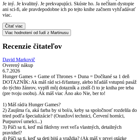
Je iný. Je kvalitný. Je prekvapujúci. Skúste ho. Ja nečítam dystopie
ani sci-fi, ale pravdepodobne ich po tejto knihe začnem vyhľadávať
viac.
Čítať viac
Viac hodnotení od ľudí z Martinusu
Recenzie čitateľov
David Markovič
Overený nákup
6.7.2026
Hunger Games + Game of Thrones + Duna = Dočítané sa 1 deň
DOTAZNÍK: Ak máš rád sci-fi/fantasy, alebo hľadáš vstupnú pasáž
do týchto žánrov, vyplň môj dotazník a zistíš či to je kniha pre teba
(pre tvoju osobu). Ak máš viac Áno ako Nie, ber to!
1) Máš rád/a Hunger Games?
2) Zaujíma ťa, aká farba by si bol/a, keby sa spoločnosť rozdelila do
tried podľa špecializácie? (Oranžoví technici, Červení horníci,
Purpuroví umelci...)
3) Páči sa ti, keď má fiktívny svet veľa vlastných, detailných
pravidiel?
4) Páči sa ti, keď sa deti bijú a vraždia? (Ak máš v prvej otázke