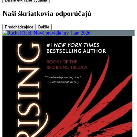
Ďalšie e-knižné vydania
Naši škriatkovia odporúčajú
Predchádzajúce
Ďalšie