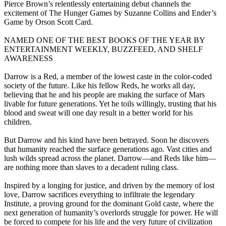
Pierce Brown’s relentlessly entertaining debut channels the
excitement of The Hunger Games by Suzanne Collins and Ender’s
Game by Orson Scott Card.
NAMED ONE OF THE BEST BOOKS OF THE YEAR BY
ENTERTAINMENT WEEKLY, BUZZFEED, AND SHELF
AWARENESS
Darrow is a Red, a member of the lowest caste in the color-coded
society of the future. Like his fellow Reds, he works all day,
believing that he and his people are making the surface of Mars
livable for future generations. Yet he toils willingly, trusting that his
blood and sweat will one day result in a better world for his
children.
But Darrow and his kind have been betrayed. Soon he discovers
that humanity reached the surface generations ago. Vast cities and
lush wilds spread across the planet. Darrow—and Reds like him—
are nothing more than slaves to a decadent ruling class.
Inspired by a longing for justice, and driven by the memory of lost
love, Darrow sacrifices everything to infiltrate the legendary
Institute, a proving ground for the dominant Gold caste, where the
next generation of humanity’s overlords struggle for power. He will
be forced to compete for his life and the very future of civilization