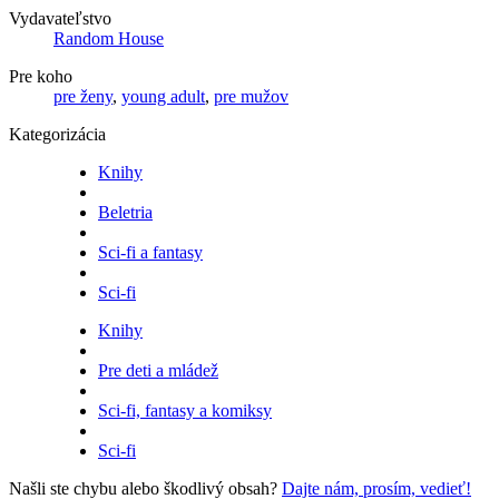
Vydavateľstvo
Random House
Pre koho
pre ženy
,
young adult
,
pre mužov
Kategorizácia
Knihy
Beletria
Sci-fi a fantasy
Sci-fi
Knihy
Pre deti a mládež
Sci-fi, fantasy a komiksy
Sci-fi
Našli ste chybu alebo škodlivý obsah?
Dajte nám, prosím, vedieť!