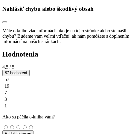
Nahlásiť chybu alebo škodlivý obsah
Máte o knihe viac informácií ako je na tejto stránke alebo ste našli
chybu? Budeme vám veľmi vďační, ak nám pomôžete s doplnením
informácií na našich stránkach.
Hodnotenia
4,5
/ 5
87 hodnotení
57
19
7
3
1
Ako sa páčila e-kniha vám?
Pridať recenziu