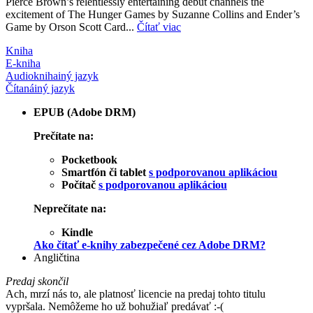
Pierce Brown’s relentlessly entertaining debut channels the
excitement of The Hunger Games by Suzanne Collins and Ender’s
Game by Orson Scott Card...
Čítať viac
Kniha
E-kniha
Audiokniha
iný jazyk
Čítaná
iný jazyk
EPUB (Adobe DRM)
Prečítate na:
Pocketbook
Smartfón či tablet
s podporovanou aplikáciou
Počítač
s podporovanou aplikáciou
Neprečítate na:
Kindle
Ako čítať e-knihy zabezpečené cez Adobe DRM?
Angličtina
Predaj skončil
Ach, mrzí nás to, ale platnosť licencie na predaj tohto titulu
vypršala. Nemôžeme ho už bohužiaľ predávať :-(