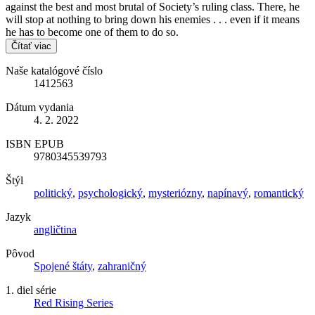
against the best and most brutal of Society’s ruling class. There, he
will stop at nothing to bring down his enemies . . . even if it means
he has to become one of them to do so.
Čítať viac
Naše katalógové číslo
1412563
Dátum vydania
4. 2. 2022
ISBN EPUB
9780345539793
Štýl
politický
,
psychologický
,
mysteriózny
,
napínavý
,
romantický
Jazyk
angličtina
Pôvod
Spojené štáty
,
zahraničný
1. diel série
Red Rising Series