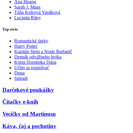
Ana Huang
Sarah J. Maas
Táňa Keleová Vasilková
Lucinda Riley
Top série
Romantické úteky
Harry Potter
Kapitán Stein a Notár Barbarič
Denník odvážneho bojka
Krimi Dominika Dána
Učím sa rozprávať
Duna
Smradi
Darčekové poukážky
Čítačky e-kníh
Vecičky od Martinusu
Káva, čaj a pochutiny