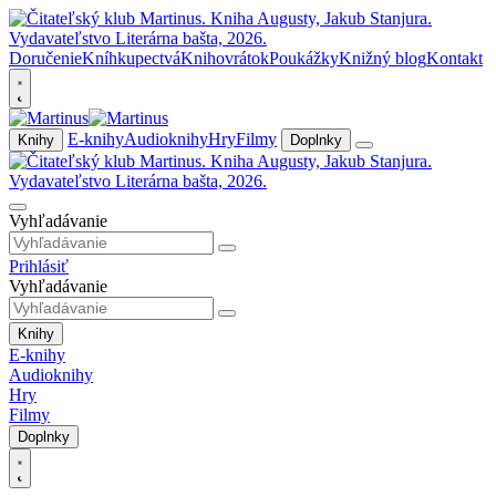
Doručenie
Kníhkupectvá
Knihovrátok
Poukážky
Knižný blog
Kontakt
E-knihy
Audioknihy
Hry
Filmy
Knihy
Doplnky
Vyhľadávanie
Prihlásiť
Vyhľadávanie
Knihy
E-knihy
Audioknihy
Hry
Filmy
Doplnky