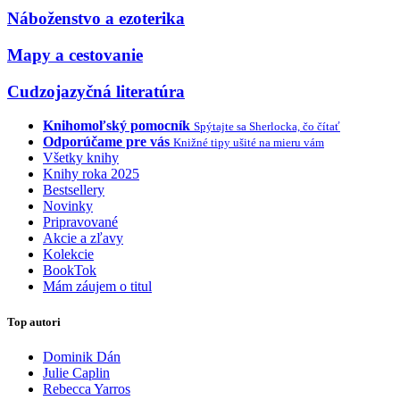
Náboženstvo a ezoterika
Mapy a cestovanie
Cudzojazyčná literatúra
Knihomoľský pomocník
Spýtajte sa Sherlocka, čo čítať
Odporúčame pre vás
Knižné tipy ušité na mieru vám
Všetky knihy
Knihy roka 2025
Bestsellery
Novinky
Pripravované
Akcie a zľavy
Kolekcie
BookTok
Mám záujem o titul
Top autori
Dominik Dán
Julie Caplin
Rebecca Yarros