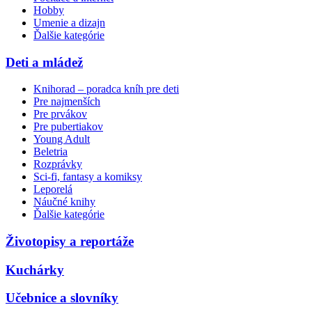
Hobby
Umenie a dizajn
Ďalšie kategórie
Deti a mládež
Knihorad – poradca kníh pre deti
Pre najmenších
Pre prvákov
Pre pubertiakov
Young Adult
Beletria
Rozprávky
Sci-fi, fantasy a komiksy
Leporelá
Náučné knihy
Ďalšie kategórie
Životopisy a reportáže
Kuchárky
Učebnice a slovníky