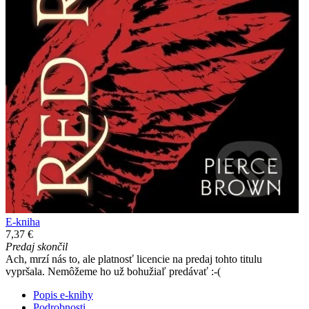
E-kniha
7,37 €
Predaj skončil
Ach, mrzí nás to, ale platnosť licencie na predaj tohto titulu
vypršala. Nemôžeme ho už bohužiaľ predávať :-(
Popis e-knihy
Podrobnosti