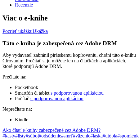
Recenzie
Viac o e-knihe
Pozrieť ukážku
Ukážka
Táto e-kniha je zabezpečená cez Adobe DRM
Aby vydavateľ zabránil pirátskemu kopírovaniu, chráni túto e-knihu
šifrovaním. Prečítať si ju môžete len na čítačkách a aplikáciách,
ktoré podporujú Adobe DRM.
Prečítate na:
Pocketbook
Smartfón či tablet
s podporovanou aplikáciou
Počítač
s podporovanou aplikáciou
Neprečítate na:
Kindle
Ako čítať e-knihy zabezpečené cez Adobe DRM?
#kasty
#listy
#súboj
#odsúdenie
#smrť
#väzenie
#láska
#utópia
#spomienk