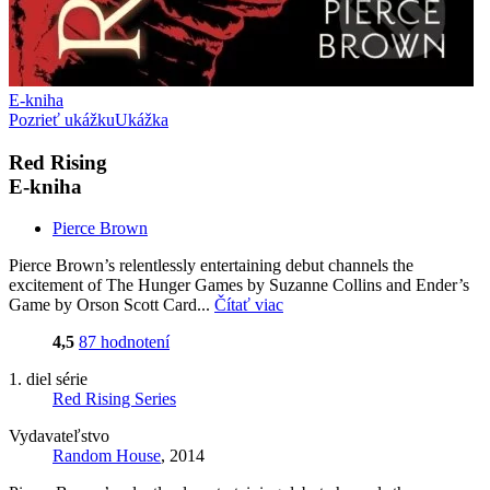
E-kniha
Pozrieť ukážku
Ukážka
Red Rising
E-kniha
Pierce Brown
Pierce Brown’s relentlessly entertaining debut channels the
excitement of The Hunger Games by Suzanne Collins and Ender’s
Game by Orson Scott Card...
Čítať viac
4,5
87 hodnotení
1. diel série
Red Rising Series
Vydavateľstvo
Random House
, 2014