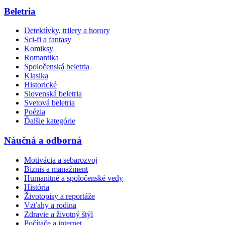
Beletria
Detektívky, trilery a horory
Sci-fi a fantasy
Komiksy
Romantika
Spoločenská beletria
Klasika
Historické
Slovenská beletria
Svetová beletria
Poézia
Ďalšie kategórie
Náučná a odborná
Motivácia a sebarozvoj
Biznis a manažment
Humanitné a spoločenské vedy
História
Životopisy a reportáže
Vzťahy a rodina
Zdravie a životný štýl
Počítače a internet