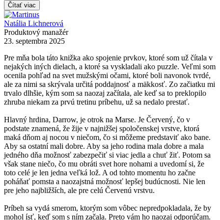
Čítať viac
Natália Lichnerová
Produktový manažér
23. septembra 2025
Pre mňa bola táto knižka ako spojenie prvkov, ktoré som už čítala v
nejakých iných dielach, a ktoré sa vyskladali ako puzzle. Veľmi som
ocenila pohľad na svet mužskými očami, ktoré boli navonok tvrdé,
ale za nimi sa skrývala určitá poddajnosť a mäkkosť. Zo začiatku mi
trvalo dlhšie, kým som sa naozaj začítala, ale keď sa to preklopilo
zhruba niekam za prvú tretinu príbehu, už sa nedalo prestať.
Hlavný hrdina, Darrow, je otrok na Marse. Je Červený, čo v
podstate znamená, že žije v najnižšej spoločenskej vrstve, ktorá
maká dňom aj nocou v niečom, čo si môžeme predstaviť ako bane.
Aby sa ostatní mali dobre. Aby sa jeho rodina mala dobre a mala
jedného dňa možnosť zabezpečiť si viac jedla a chuť žiť. Potom sa
však stane niečo, čo mu obráti svet hore nohami a uvedomí si, že
toto celé je len jedna veľká lož. A od tohto momentu ho začne
poháňať pomsta a naozajstná možnosť lepšej budúcnosti. Nie len
pre jeho najbližších, ale pre celú Červenú vrstvu.
Príbeh sa vydá smerom, ktorým som vôbec nepredpokladala, že by
mohol ísť, keď som s ním začala. Preto vám ho naozaj odporúčam.