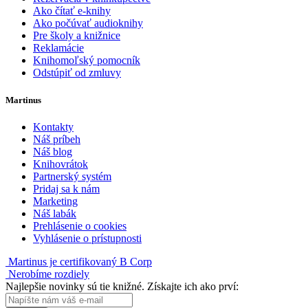
Ako čítať e-knihy
Ako počúvať audioknihy
Pre školy a knižnice
Reklamácie
Knihomoľský pomocník
Odstúpiť od zmluvy
Martinus
Kontakty
Náš príbeh
Náš blog
Knihovrátok
Partnerský systém
Pridaj sa k nám
Marketing
Náš labák
Prehlásenie o cookies
Vyhlásenie o prístupnosti
Martinus je certifikovaný B Corp
Nerobíme rozdiely
Najlepšie novinky sú tie knižné. Získajte ich ako prví: