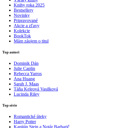
Knihy roka 2025
Bestsellery
Novinky
Pripravované
Akcie a zľavy
Kolekcie
BookTok
Mám záujem o titul
Top autori
Dominik Dán
Julie Caplin
Rebecca Yarros
Ana Huang
Sarah J. Maas
Táňa Keleová Vasilková
Lucinda Riley
Top série
Romantické úteky
Harry Potter
Kapitán Stein a Notár Barbarič