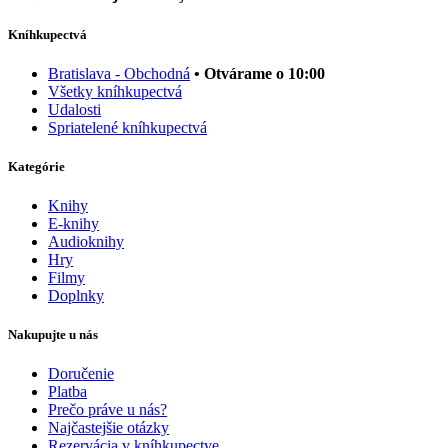
Kníhkupectvá
Bratislava - Obchodná
• Otvárame o 10:00
Všetky kníhkupectvá
Udalosti
Spriatelené kníhkupectvá
Kategórie
Knihy
E-knihy
Audioknihy
Hry
Filmy
Doplnky
Nakupujte u nás
Doručenie
Platba
Prečo práve u nás?
Najčastejšie otázky
Rezervácia v kníhkupectve