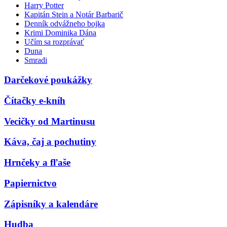
Harry Potter
Kapitán Stein a Notár Barbarič
Denník odvážneho bojka
Krimi Dominika Dána
Učím sa rozprávať
Duna
Smradi
Darčekové poukážky
Čítačky e-kníh
Vecičky od Martinusu
Káva, čaj a pochutiny
Hrnčeky a fľaše
Papiernictvo
Zápisníky a kalendáre
Hudba