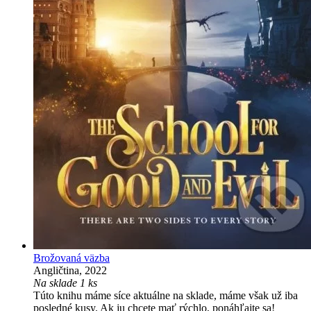
Brožovaná väzba
Angličtina, 2022
Na sklade 1 ks
Túto knihu máme síce aktuálne na sklade, máme však už iba
posledné kusy. Ak ju chcete mať rýchlo, ponáhľajte sa!