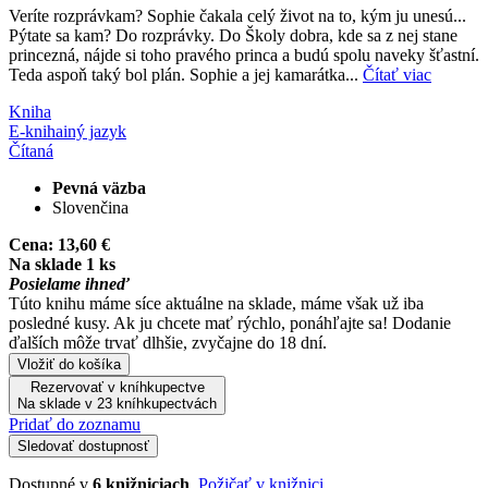
Veríte rozprávkam? Sophie čakala celý život na to, kým ju unesú...
Pýtate sa kam? Do rozprávky. Do Školy dobra, kde sa z nej stane
princezná, nájde si toho pravého princa a budú spolu naveky šťastní.
Teda aspoň taký bol plán. Sophie a jej kamarátka...
Čítať viac
Kniha
E-kniha
iný jazyk
Čítaná
Pevná väzba
Slovenčina
Cena:
13,60 €
Na sklade 1 ks
Posielame ihneď
Túto knihu máme síce aktuálne na sklade, máme však už iba
posledné kusy. Ak ju chcete mať rýchlo, ponáhľajte sa! Dodanie
ďalších môže trvať dlhšie, zvyčajne do 18 dní.
Vložiť do košíka
Rezervovať v kníhkupectve
Na sklade v 23 kníhkupectvách
Pridať do zoznamu
Sledovať dostupnosť
Dostupné v
6 knižniciach
.
Požičať v knižnici