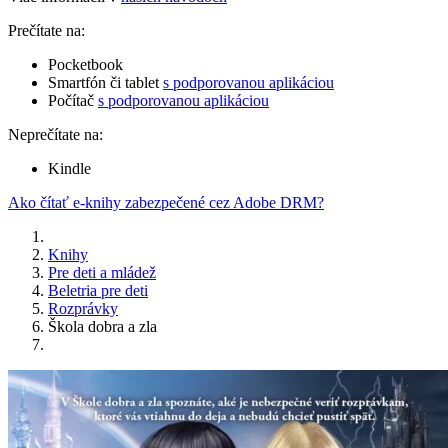
Prečítate na:
Pocketbook
Smartfón či tablet
s podporovanou aplikáciou
Počítač
s podporovanou aplikáciou
Neprečítate na:
Kindle
Ako čítať e-knihy zabezpečené cez Adobe DRM?
Knihy
Pre deti a mládež
Beletria pre deti
Rozprávky
Škola dobra a zla