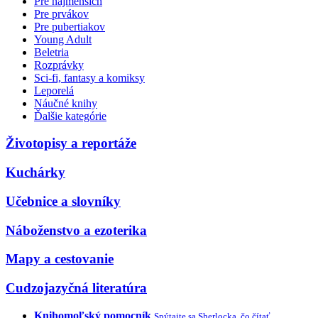
Pre najmenších
Pre prvákov
Pre pubertiakov
Young Adult
Beletria
Rozprávky
Sci-fi, fantasy a komiksy
Leporelá
Náučné knihy
Ďalšie kategórie
Životopisy a reportáže
Kuchárky
Učebnice a slovníky
Náboženstvo a ezoterika
Mapy a cestovanie
Cudzojazyčná literatúra
Knihomoľský pomocník
Spýtajte sa Sherlocka, čo čítať