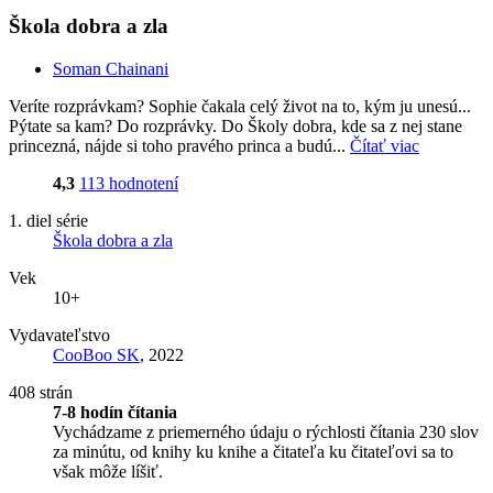
Škola dobra a zla
Soman Chainani
Veríte rozprávkam? Sophie čakala celý život na to, kým ju unesú...
Pýtate sa kam? Do rozprávky. Do Školy dobra, kde sa z nej stane
princezná, nájde si toho pravého princa a budú...
Čítať viac
4,3
113 hodnotení
1. diel série
Škola dobra a zla
Vek
10+
Vydavateľstvo
CooBoo SK
, 2022
408 strán
7-8 hodín čítania
Vychádzame z priemerného údaju o rýchlosti čítania 230 slov
za minútu, od knihy ku knihe a čitateľa ku čitateľovi sa to
však môže líšiť.