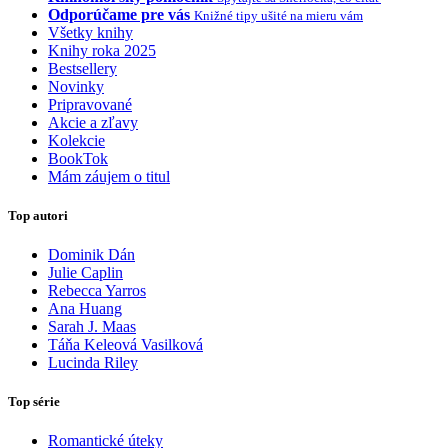
Odporúčame pre vás
Knižné tipy ušité na mieru vám
Všetky knihy
Knihy roka 2025
Bestsellery
Novinky
Pripravované
Akcie a zľavy
Kolekcie
BookTok
Mám záujem o titul
Top autori
Dominik Dán
Julie Caplin
Rebecca Yarros
Ana Huang
Sarah J. Maas
Táňa Keleová Vasilková
Lucinda Riley
Top série
Romantické úteky