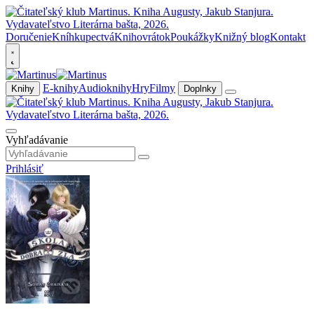
Doručenie
Kníhkupectvá
Knihovrátok
Poukážky
Knižný blog
Kontakt
E-knihy
Audioknihy
Hry
Filmy
Knihy
Doplnky
Vyhľadávanie
Prihlásiť