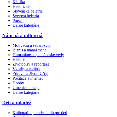
Klasika
Historické
Slovenská beletria
Svetová beletria
Poézia
Ďalšie kategórie
Náučná a odborná
Motivácia a sebarozvoj
Biznis a manažment
Humanitné a spoločenské vedy
História
Životopisy a reportáže
Vzťahy a rodina
Zdravie a životný štýl
Počítače a internet
Hobby
Umenie a dizajn
Ďalšie kategórie
Deti a mládež
Knihorad – poradca kníh pre deti