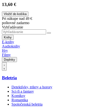
13,60 €
Vložiť do košíka
Pri nákupe nad 49 €
poštovné zadarmo
Vyhľadávanie
Knihy
E-knihy
Audioknihy
Hry
Filmy
Doplnky
Beletria
Detektívky, trilery a horory
Sci-fi a fantasy
Komiksy
Romantika
Spoločenská beletria