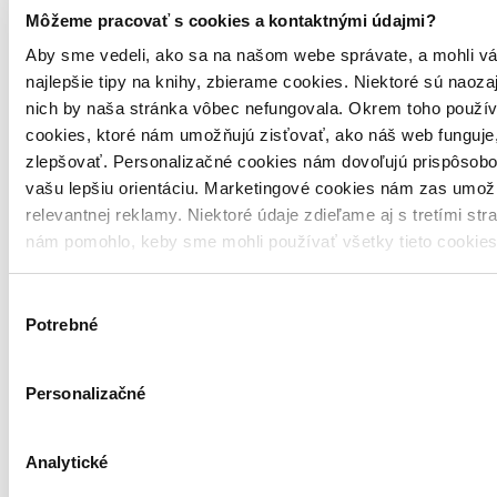
Môžeme pracovať s cookies a kontaktnými údajmi?
Aby sme vedeli, ako sa na našom webe správate, a mohli vá
najlepšie tipy na knihy, zbierame cookies. Niektoré sú naoza
nich by naša stránka vôbec nefungovala. Okrem toho použí
cookies, ktoré nám umožňujú zisťovať, ako náš web funguje,
zlepšovať. Personalizačné cookies nám dovoľujú prispôsobo
vašu lepšiu orientáciu. Marketingové cookies nám zas umož
relevantnej reklamy. Niektoré údaje zdieľame aj s tretími str
nám pomohlo, keby sme mohli používať všetky tieto cookie
Výber
Potrebné
súhlasu
Personalizačné
Analytické
Pevná väzba s prebalom