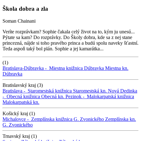
Škola dobra a zla
Soman Chainani
Veríte rozprávkam? Sophie čakala celý život na to, kým ju unesú...
Pýtate sa kam? Do rozprávky. Do Školy dobra, kde sa z nej stane
princezná, nájde si toho pravého princa a budú spolu naveky šťastní.
Teda aspoň taký bol plán. Sophie a jej kamarátka...
(1)
Bratislava-Dúbravka -
Miestna knižnica Dúbravka
Miestna kn.
Dúbravka
Bratislavský kraj (3)
Bratislava -
Staromestská knižnica
Staromestská kn.
Nová Dedinka
-
Obecná knižnica
Obecná kn.
Pezinok -
Malokarpatská knižnica
Malokarpatská kn.
Košický kraj (1)
Michalovce -
Zemplínska knižnica G. Zvonického
Zemplínska kn.
G. Zvonického
Trnavský kraj (1)